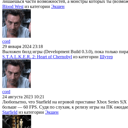
лишаешься части возможностей, а монстры которых ты (возможн
Blood West
из категории
Экшен
cord
29 января 2024 23:18
Выложен билд игры (Development Build 0.3.0), пока только пира
S.T.A.L.K.E.R. 2: Heart of Chernobyl
из категории
Шутер
cord
24 августа 2023 10:21
Любопытно, что Starfield на игровой приставке Xbox Series S|X
больше — 60 FPS. Судя по слухам, к релизу игры на ПК ожидае
Starfield
из категории
Экшен