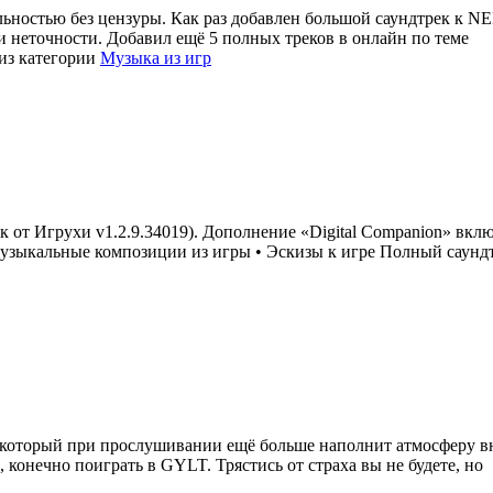
ьностью без цензуры. Как раз добавлен большой саундтрек к NE
и неточности. Добавил ещё 5 полных треков в онлайн по теме
из категории
Музыка из игр
 от Игрухи v1.2.9.34019). Дополнение «Digital Companion» вклю
зыкальные композиции из игры • Эскизы к игре Полный саундтр
который при прослушивании ещё больше наполнит атмосферу вну
, конечно поиграть в GYLT. Трястись от страха вы не будете, но