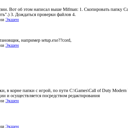
нзии. Вот об этом написал выше Mifman: 1. Скопировать папку Call
ть".) 3. Дождаться проверки файлов 4.
рии
Экшен
становщик, например setup.exe??cord,
рии
Экшен
, в корне папки с игрой, по пути C:\Games\Call of Duty Modern Wa
зации и осуществляется посредством редактирования
рии
Экшен
рии
Экшен