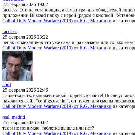
27 февраля 2026 19:02
faceless, Это не установщик, а сама игра, для обладателей лице
приложении Blizzard папку с игрой (рядом с кнопкой "Установи
Call of Duty Modern Warfare (2019) от R.G. Механики
из катего
faceless
25 февраля 2026 23:22
репак от механиков это уже сама игра скачаете или только её у
Call of Duty Modern Warfare (2019) от R.G. Механики
из катего
cord
25 февраля 2026 22:46
Таблетка есть, выложен новый торрент, качайте! После установки
находится файл "configs.user.ini", он нужен для смены локали
Call of Duty Modern Warfare (2019) от R.G. Механики
из катего
real_madrid
25 февраля 2026 20:02
так и не понимаю, таблетка вышла или нет?
Call of Duty Modern Warfare (2019) от R.G. Механики
из катего