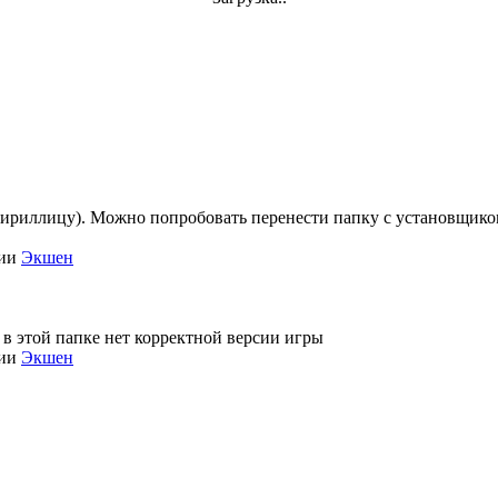
кириллицу). Можно попробовать перенести папку с установщиком 
рии
Экшен
 в этой папке нет корректной версии игры
рии
Экшен