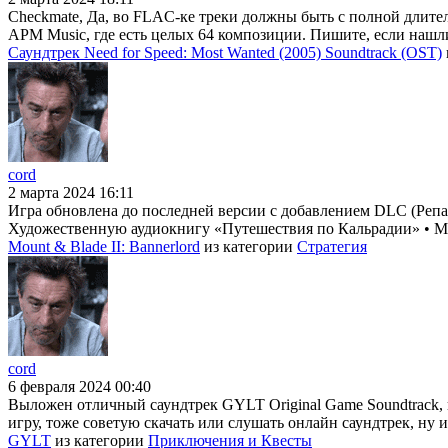
Checkmate, Да, во FLAC-ке треки должны быть с полной длител
APM Music, где есть целых 64 композиции. Пишите, если нашл
Саундтрек Need for Speed: Most Wanted (2005) Soundtrack (OST)
cord
2 марта 2024 16:11
Игра обновлена до последней версии с добавлением DLC (Репак
Художественную аудиокнигу «Путешествия по Кальрадии» • Му
Mount & Blade II: Bannerlord
из категории
Стратегия
cord
6 февраля 2024 00:40
Выложен отличный саундтрек GYLT Original Game Soundtrack, 
игру, тоже советую скачать или слушать онлайн саундтрек, ну и
GYLT
из категории
Приключения и Квесты