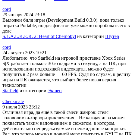
cord
29 января 2024 23:18
Выложен билд игры (Development Build 0.3.0), пока только
пиратка Portable, но для фанатов уже можно опробовать его в
деле.
S.T.A.L.K.E.R. 2: Heart of Chernobyl
из категории
Шутер
cord
24 августа 2023 10:21
Любопытно, что Starfield на игровой приставке Xbox Series
S|X работает только с 30-ю кадрами в секунду, а на ПК, при
использовании подходящей видеокарты, можно будет
получить в 2 раза больше — 60 FPS. Судя по слухам, к релизу
игры на ПК ожидается, что выйдет более новая версия
технологии
Starfield
из категории
Экшен
Checkmate
9 июля 2023 23:12
Отличная игра, да ещё в такой смеси жанров: стелс-
головоломка-хоррор-приключения... Не каждая игра может
похвастать таким наполнением и сюжетом, в котором,
действительно непредсказуемые и неожиданные концовки.
Рад, что теперь можно в полной мере поиграть в GYLT на ПК