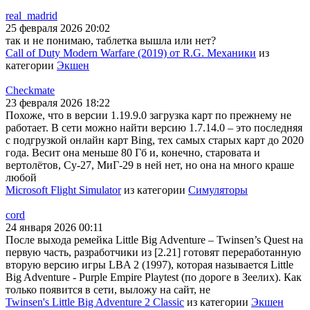
real_madrid
25 февраля 2026 20:02
так и не понимаю, таблетка вышла или нет?
Call of Duty Modern Warfare (2019) от R.G. Механики
из
категории
Экшен
Checkmate
23 февраля 2026 18:22
Похоже, что в версии 1.19.9.0 загрузка карт по прежнему не
работает. В сети можно найти версию 1.7.14.0 – это последняя
с подгрузкой онлайн карт Bing, тех самых старых карт до 2020
года. Весит она меньше 80 Гб и, конечно, старовата и
вертолётов, Су-27, МиГ-29 в ней нет, но она на много краше
любой
Microsoft Flight Simulator
из категории
Симуляторы
cord
24 января 2026 00:11
После выхода ремейка Little Big Adventure – Twinsen’s Quest на
первую часть, разработчики из [2.21] готовят переработанную
вторую версию игры LBA 2 (1997), которая называется Little
Big Adventure - Purple Empire Playtest (по дороге в Зеелих). Как
только появится в сети, выложу на сайт, не
Twinsen's Little Big Adventure 2 Classic
из категории
Экшен