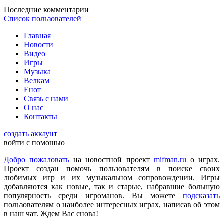
DmitrieGaming
:
Можете добавить на сайте Hogwarts Legacy и
Последние комментарии
Palworld?
Список пользователей
Главная
Checkmate
:
ometu
,
Новости
Что ты имеешь ввиду? На этом сайте игровые новости для
Видео
всех категорий людей, которые в той или иной форме
Игры
интересуются играми и геймерской индустрией в целом.
Музыка
Велкам
Енот
ometu
:
новости для женщин
Связь с нами
О нас
Контакты
Mifman
:
Цитата: lexafrog
создать аккаунт
Обновите, пожалуйста, игру Garry's Mod
войти с помошью
Игра обновлена
Добро пожаловать
на новостной проект
mifman.ru
о играх.
Проект создан помочь пользователям в поиске своих
любимых игр и их музыкальном сопровождении. Игры
lexafrog
:
Обновите, пожалуйста, игру Garry's Mod. Много
добавляются как новые, так и старые, набравшие большую
обнов вышло, а на сайте старенькая...
популярность среди игроманов. Вы можете
подсказать
пользователям о наиболее интересных играх, написав об этом
в наш чат. Ждем Вас снова!
cord
:
Grisha
,