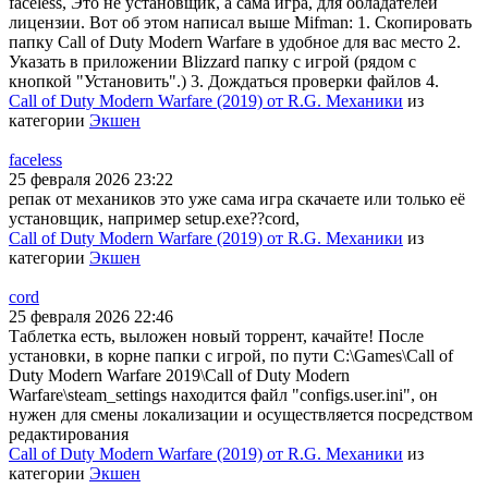
faceless, Это не установщик, а сама игра, для обладателей
лицензии. Вот об этом написал выше Mifman: 1. Скопировать
папку Call of Duty Modern Warfare в удобное для вас место 2.
Указать в приложении Blizzard папку с игрой (рядом с
кнопкой "Установить".) 3. Дождаться проверки файлов 4.
Call of Duty Modern Warfare (2019) от R.G. Механики
из
категории
Экшен
faceless
25 февраля 2026 23:22
репак от механиков это уже сама игра скачаете или только её
установщик, например setup.exe??cord,
Call of Duty Modern Warfare (2019) от R.G. Механики
из
категории
Экшен
cord
25 февраля 2026 22:46
Таблетка есть, выложен новый торрент, качайте! После
установки, в корне папки с игрой, по пути C:\Games\Call of
Duty Modern Warfare 2019\Call of Duty Modern
Warfare\steam_settings находится файл "configs.user.ini", он
нужен для смены локализации и осуществляется посредством
редактирования
Call of Duty Modern Warfare (2019) от R.G. Механики
из
категории
Экшен