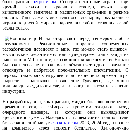
более ранние
ретро игры
. Сегодня некоторые играют ради
включая треки от Paul Linford
крутой графики и красивых текстур, кто-то ради
😁👏Огромная благодарность за труд. Не ожидал, что будет
качественного геймплея и масштабных сражений в режиме
полный саундтрек в хорошем качестве. За flac отдельная
онлайн. Или даже увлекательного сценария, окунающего
благодарность ✔
игрока в другой мир от надоевших забот, ставших серой
реальностью.
cord
:
Boycenunse
,
Игры открывают перед геймером любые
Да, сделано. Добавил саундтрек Need for Speed: Most Wanted
возможности. Реалистичные творения современных
Soundtrack (OST):
разработчиков переносят в мир, где можно стать рыцарем,
скачать
космическим десантником или супергероем, лишь зайдя на
наш портал Mifman.ru и, скачав понравившеюся игру. Но кто
Представлено несколько ссылок на скачивание (торрент,
бы ради чего не играл, всех объединяет одно – желание
архив и FLAC), но основной – Unofficial Game Soundtrack
отдохнуть и набраться положительных впечатлений. С
OST. На странице можно послушать онлайн полную версию,
первых пиксельных игрушек и до нынешних времен игры
включая треки от Paul Linford
выросли в настоящее развлечение будущего, где много
Сборник получился добротный, наслаждайтесь!
миллиардная аудитория следит за каждым шагом в развитии
индустрии.
Boycenunse
:
Добавьте пожалуйста саундтрек из игры NFS
На разработку игр, как правило, уходит большое количество
Most Wanted, которая 2005 года.
времени и сил, а геймеры с трепетом ожидают выход
очередного шедевра, за который они выкладывают
кругленькие суммы. Находясь на нашем сайте, пользователи
Mifman
:
Добро пожаловать на игровой сайт mifman.ru
без ограничений могут
скачать игры
2023, 2024 года и ранее
Делитесь играми с друзьями и добавляйте сайт в избранное.
на компьютер через торрент бесплатно, благополучно