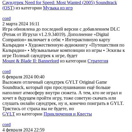
Саундтрек Need for Speed: Most Wanted (2005) Soundtrack
(OST)
из категории
Музыка из игр
cord
2 марта 2024 16:11
Игра обновлена до последней версии с добавлением DLC
(Репак от Игрухи v1.2.9.34019). Дополнение «Digital
Companion» включает в себя: • Интерактивную карту
Кальрадии • Художественную аудиокнигу «Путешествия по
Кальрадии» • Музыкальные композиции из игры • Эскизы к
игре Полный саундтрек к игре, будет
Mount & Blade II: Bannerlord
из категории
Стратегия
cord
6 февраля 2024 00:40
Выложен отличный саундтрек GYLT Original Game
Soundtrack, который при прослушивании ещё больше
наполнит атмосферу внутри сюжета. А тем, кто не играл и
хочет в будущем пройти игру, тоже советую скачать или
слушать онлайн саундтрек, ну и, конечно поиграть в GYLT.
Трястись от страха вы не будете, но
GYLT
из категории
Приключения и Квесты
cord
4 февраля 2024 22:59