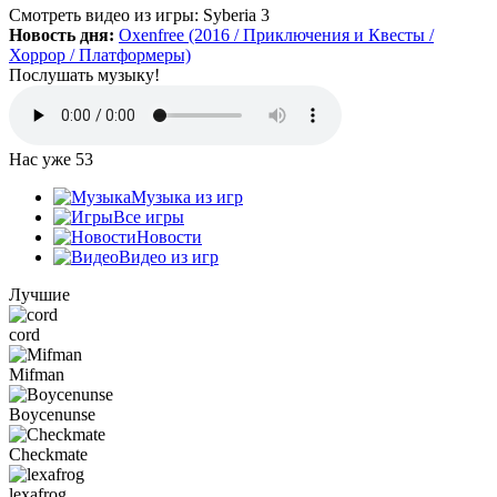
Да, есть такая и даже с дополнительной модификацией
Смотреть видео
из игры:
Syberia 3
StarCraft Cartooned (мультяшки).
Новость дня:
Oxenfree (2016 / Приключения и Квесты /
Вот она:
StarCraft Remastered
Хоррор / Платформеры)
Послушать музыку!
Grisha
:
Очень понравился сайт. Пожалуй я останусь здесь.
Есть ли игра Starcraft, но ремастер?
Нас уже
53
Mifman
:
Музыка из игр
Цитата: Петрушка
Все игры
добавьте скачивание моей любимой игры Escape From Tarkov!
Новости
Видео из игр
Игра добавлена и доступна к скачиванию:
Escape From Tarkov
Лучшие
cord
Петрушка
:
добротный сайт, только добавьте скачивание
моей любимой игры Escape From Tarkov!
Mifman
Boycenunse
Checkmate
:
Алёна
,
Просто нужно зарегистрироваться и тогда будет доступен
Checkmate
торрент-файл. Там написано, что ссылка скрыта (убран
торрент — µ) видимо из-за того, что "наехал"
lexafrog