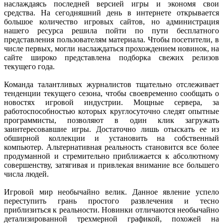
наслаждаясь последней версией игры и экономя свои
В этом чате Вы можете общаться. Пишите свои отзывы и
средства. На сегодняшний день в интернете открывается
комментарии к играм.
большое количество игровых сайтов, но администрация
нашего ресурса решила пойти по пути бесплатного
представления пользователям материала. Чтобы посетители, в
числе первых, могли наслаждаться прохождением новинок, на
сайте широко представлена подборка свежих релизов
текущего года.
Команда талантливых журналистов тщательно отслеживает
тенденции текущего сезона, чтобы своевременно сообщать о
новостях игровой индустрии. Мощные сервера, за
работоспособностью которых круглосуточно следят опытные
программисты, позволяют в один клик загружать
заинтересовавшие игры. Достаточно лишь отыскать ее из
обширной коллекции и установить на собственный
компьютер. Альтернативная реальность становится все более
продуманной и стремительно приближается к абсолютному
совершенству, затягивая и привлекая внимание все большего
числа людей.
Игровой мир необычайно велик. Данное явление успело
переступить грань простого развлечения и тесно
приблизиться к реальности. Новинки отличаются необычайно
детализированной трехмерной графикой, похожей на