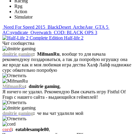
Racing
Rpg
Action
Simulator
Need For Speed 2015
BlackDesert
ArcheAge
GTA 5
AC:syndicate
Overwatch
COD: BLACK OPS 3
Half-life 2
Чат сообщества
dmitrie gaming
:
MifmanRu
, вообще то для начала
рекомендуюу поздароваться, а так да попробую игрушку она
же вроде как и моя любимая игра дества Халф Лайф надвижке
сурс обяательно попробую
MifmanRu
:
dmitrie gaming
,
Я ничего не удалял. Рекомендую Вам скачать игру Fistful Of
Frags с нашего сайта - выдающийся геймплей!
dmitrie gaming
:
че вы чат удалили мой
cord
:
eatablesample80
,