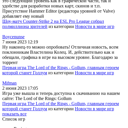
это следующий уровень как в графической части, так и
удобстве для разработки новых карт, скинов и т.п.
Присутствие Hammer Editor (редактора уровней от Valve)
добавляет ему новый
Шоу-матч Counter-Strike 2 на ESL Pro League собрал
полмиллиона зрителей
из категории
Новости в мире игр
Boycenunse
7 июня 2023 12:19
Ну наконец-то можно опробовать! Отличная новость, всем
поклонникам Властелина Колец. И, действительно как и
обещали, графика в игре на высоком уровне. Благодарю за
торрент
Первая игра The Lord of the Rings - Gollum, главным героем
которой станет Голлум
из категории
Новости в мире игр
Mifman
2 июня 2023 17:05
Игра уже вышла и теперь доступна к скачиванию на нашем
сайте: The Lord of the Rings: Gollum
Первая игра The Lord of the Rings - Gollum, главным героем
которой станет Голлум
из категории
Новости в мире игр
показать все
Список игр