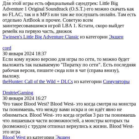
Для этой игры есть официальный саундтрек: Little Big
Adventure 1 Original Soundtrack (O.S.T.) его можно скачать как
во FLAC, так и в MP3 или там же послушать онлайн. Там есть
отдельно ArtBook и прочее. Советую всем
заинтересовавшимся игрой LBA 1. Кстати, скоро выйдет
ремейк на первую часть, движок
Twinsen's Little Big Adventure Classic
из категории
Экшен
cord
30 января 2024 18:37
Если кому нужно версию для игры по сети, то можно будет
выложить так называемую "Пиратку по сети". Есть последняя
рабочая версия, пишите сюда или в чат (справа внизу),
выложу.
theHunter: Call of the Wild + DLCs
из категории
Симуляторы
DmitrieGaming
30 января 2024 16:27
Что такое Blood West? Blood West- это когда смотря на монстра
ты понимаешь, что между вами искра и он идёт явно не
обниматься. Blood West- это когда огребая 3 раз ты понимаешь
что лишаешься части возможностей, а монстры которых ты
(возможно) с трудом отпинал вернулись к жизни. Blood West-
это игра
Blood West
из категории
Экшен