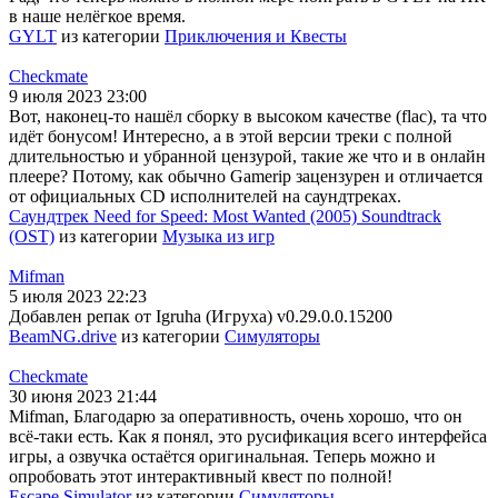
в наше нелёгкое время.
GYLT
из категории
Приключения и Квесты
Checkmate
9 июля 2023 23:00
Вот, наконец-то нашёл сборку в высоком качестве (flac), та что
идёт бонусом! Интересно, а в этой версии треки с полной
длительностью и убранной цензурой, такие же что и в онлайн
плеере? Потому, как обычно Gamerip зацензурен и отличается
от официальных CD исполнителей на саундтреках.
Саундтрек Need for Speed: Most Wanted (2005) Soundtrack
(OST)
из категории
Музыка из игр
Mifman
5 июля 2023 22:23
Добавлен репак от Igruha (Игруха) v0.29.0.0.15200
BeamNG.drive
из категории
Симуляторы
Checkmate
30 июня 2023 21:44
Mifman, Благодарю за оперативность, очень хорошо, что он
всё-таки есть. Как я понял, это русификация всего интерфейса
игры, а озвучка остаётся оригинальная. Теперь можно и
опробовать этот интерактивный квест по полной!
Escape Simulator
из категории
Симуляторы