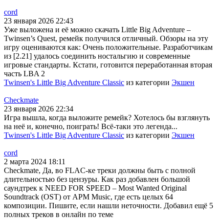
cord
23 января 2026 22:43
Уже выложена и её можно скачать Little Big Adventure –
Twinsen’s Quest, ремейк получился отличный. Обзоры на эту
игру оцениваются как: Очень положительные. Разработчикам
из [2.21] удалось соединить ностальгию и современные
игровые стандарты. Кстати, готовится переработанная вторая
часть LBA 2
Twinsen's Little Big Adventure Classic
из категории
Экшен
Checkmate
23 января 2026 22:34
Игра вышла, когда выложите ремейк? Хотелось бы взглянуть
на неё и, конечно, поиграть! Всё-таки это легенда...
Twinsen's Little Big Adventure Classic
из категории
Экшен
cord
2 марта 2024 18:11
Checkmate, Да, во FLAC-ке треки должны быть с полной
длительностью без цензуры. Как раз добавлен большой
саундтрек к NEED FOR SPEED – Most Wanted Original
Soundtrack (OST) от APM Music, где есть целых 64
композиции. Пишите, если нашли неточности. Добавил ещё 5
полных треков в онлайн по теме