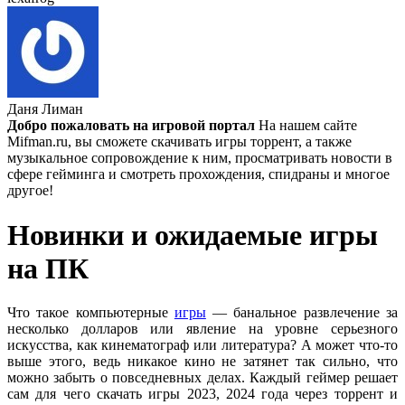
правообладатель и поэтому скачивание скрыли.
Алёна
:
Помогите скачать Doom Eternal, нет ссылки на
скачивание торрента. Может я смотрю не туда?
Даня Лиман
cord
:
Открыт доступ гостям к чату. Теперь гости сайта могут
Добро пожаловать на игровой портал
На нашем сайте
высказывать свои мнения по играм, проблемам с скачиванием
Mifman.ru, вы сможете скачивать игры торрент, а также
игр и делиться впечатлениями с игроками.
музыкальное сопровождение к ним, просматривать новости в
Также можно задавать вопросы администрации сайта и
сфере гейминга и смотреть прохождения, спидраны и многое
заказывать свои любимые игрушки и новые версии. Если,
другое!
конечно, данные игры есть в сети, то они будут освещены на
нашем сайте вместе с таблетками.
Новинки и ожидаемые игры
Внимание! Флуд, спам, непредвзятое отношение к админам и
сайту — будет удаляться без предупреждения. Уважайте труд
на ПК
администрации и относитесь с уважением к посетителям
сайта и к себе. Благодарю.
Что такое компьютерные
игры
— банальное развлечение за
несколько долларов или явление на уровне серьезного
Boycenunse
:
искусства, как кинематограф или литература? А может что-то
Цитата: cord
выше этого, ведь никакое кино не затянет так сильно, что
Представлено несколько ссылок на скачивание (торрент,
можно забыть о повседневных делах. Каждый геймер решает
архив и FLAC), но основной – Unofficial Game Soundtrack
сам для чего скачать игры 2023, 2024 года через торрент и
OST. На странице можно послушать онлайн полную версию,