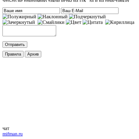
Что-то не припомню такой игры на ПК, да и на приставках
тоже. Есть только одна мысль – это онлайн игра-одевалка
Hilary Duff and Her Baby.
На сайте нет онлайн игр. А вообще, Хилари Дафф – это
актриса
eatablesample80
:
Хилари Дафф
Mifman
:
DmitrieGaming
,
Добавлена игра
Palworld
c возможностью онлайн игры.
cord
:
DmitrieGaming
,
Добавлена игра
Hogwarts Legacy – Digital Deluxe Edition
с
русской озвучкой и кучей дополнений. Palworld будет чуть
позже.
ifapux
:
Точно, тоже вспомнил про эти игры. Добавьте на сайт
Palworld и Hogwarts Legacy, – обе просто улёт
чат
mifman.ru