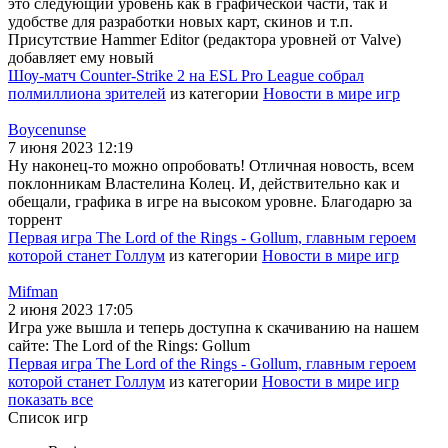
это следующий уровень как в графической части, так и
удобстве для разработки новых карт, скинов и т.п.
Присутствие Hammer Editor (редактора уровней от Valve)
добавляет ему новый
Шоу-матч Counter-Strike 2 на ESL Pro League собрал
полмиллиона зрителей
из категории
Новости в мире игр
Boycenunse
7 июня 2023 12:19
Ну наконец-то можно опробовать! Отличная новость, всем
поклонникам Властелина Колец. И, действительно как и
обещали, графика в игре на высоком уровне. Благодарю за
торрент
Первая игра The Lord of the Rings - Gollum, главным героем
которой станет Голлум
из категории
Новости в мире игр
Mifman
2 июня 2023 17:05
Игра уже вышла и теперь доступна к скачиванию на нашем
сайте: The Lord of the Rings: Gollum
Первая игра The Lord of the Rings - Gollum, главным героем
которой станет Голлум
из категории
Новости в мире игр
показать все
Список игр