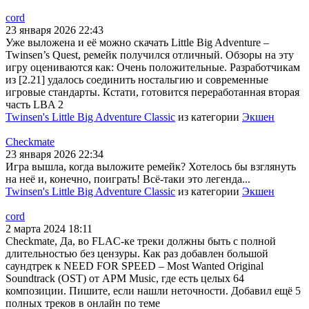
cord
23 января 2026 22:43
Уже выложена и её можно скачать Little Big Adventure –
Twinsen’s Quest, ремейк получился отличный. Обзоры на эту
игру оцениваются как: Очень положительные. Разработчикам
из [2.21] удалось соединить ностальгию и современные
игровые стандарты. Кстати, готовится переработанная вторая
часть LBA 2
Twinsen's Little Big Adventure Classic
из категории
Экшен
Checkmate
23 января 2026 22:34
Игра вышла, когда выложите ремейк? Хотелось бы взглянуть
на неё и, конечно, поиграть! Всё-таки это легенда...
Twinsen's Little Big Adventure Classic
из категории
Экшен
cord
2 марта 2024 18:11
Checkmate, Да, во FLAC-ке треки должны быть с полной
длительностью без цензуры. Как раз добавлен большой
саундтрек к NEED FOR SPEED – Most Wanted Original
Soundtrack (OST) от APM Music, где есть целых 64
композиции. Пишите, если нашли неточности. Добавил ещё 5
полных треков в онлайн по теме