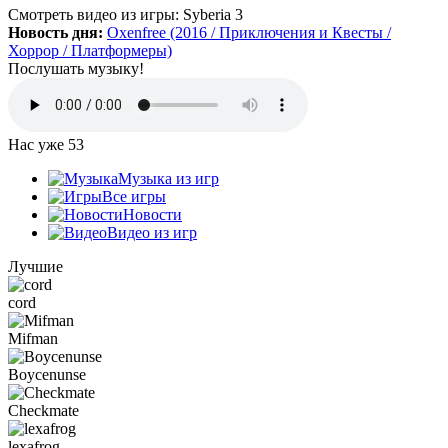
Да, есть такая и даже с дополнительной модификацией
Смотреть видео
из игры:
Syberia 3
StarCraft Cartooned (мультяшки).
Новость дня:
Oxenfree (2016 / Приключения и Квесты /
Вот она:
StarCraft Remastered
Хоррор / Платформеры)
Послушать музыку!
Grisha
:
Очень понравился сайт. Пожалуй я останусь здесь.
Есть ли игра Starcraft, но ремастер?
Нас уже
53
Mifman
:
Музыка из игр
Цитата: Петрушка
Все игры
добавьте скачивание моей любимой игры Escape From Tarkov!
Новости
Видео из игр
Игра добавлена и доступна к скачиванию:
Escape From Tarkov
Лучшие
cord
Петрушка
:
добротный сайт, только добавьте скачивание
моей любимой игры Escape From Tarkov!
Mifman
Boycenunse
Checkmate
:
Алёна
,
Просто нужно зарегистрироваться и тогда будет доступен
Checkmate
торрент-файл. Там написано, что ссылка скрыта (убран
торрент — µ) видимо из-за того, что "наехал"
lexafrog