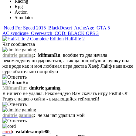
Racing
Rpg
Action
Simulator
Need For Speed 2015
BlackDesert
ArcheAge
GTA 5
AC:syndicate
Overwatch
COD: BLACK OPS 3
Half-life 2
Чат сообщества
dmitrie gaming
:
MifmanRu
, вообще то для начала
рекомендуюу поздароваться, а так да попробую игрушку она
же вроде как и моя любимая игра дества Халф Лайф надвижке
сурс обяательно попробую
MifmanRu
:
dmitrie gaming
,
Я ничего не удалял. Рекомендую Вам скачать игру Fistful Of
Frags с нашего сайта - выдающийся геймплей!
dmitrie gaming
:
че вы чат удалили мой
cord
:
eatablesample80
,