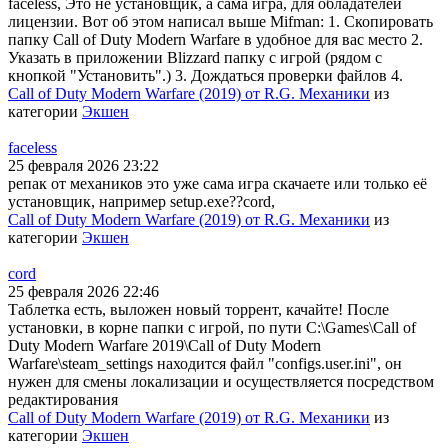
faceless, Это не установщик, а сама игра, для обладателей
лицензии. Вот об этом написал выше Mifman: 1. Скопировать
папку Call of Duty Modern Warfare в удобное для вас место 2.
Указать в приложении Blizzard папку с игрой (рядом с
кнопкой "Установить".) 3. Дождаться проверки файлов 4.
Call of Duty Modern Warfare (2019) от R.G. Механики
из
категории
Экшен
faceless
25 февраля 2026 23:22
репак от механиков это уже сама игра скачаете или только её
установщик, например setup.exe??cord,
Call of Duty Modern Warfare (2019) от R.G. Механики
из
категории
Экшен
cord
25 февраля 2026 22:46
Таблетка есть, выложен новый торрент, качайте! После
установки, в корне папки с игрой, по пути C:\Games\Call of
Duty Modern Warfare 2019\Call of Duty Modern
Warfare\steam_settings находится файл "configs.user.ini", он
нужен для смены локализации и осуществляется посредством
редактирования
Call of Duty Modern Warfare (2019) от R.G. Механики
из
категории
Экшен