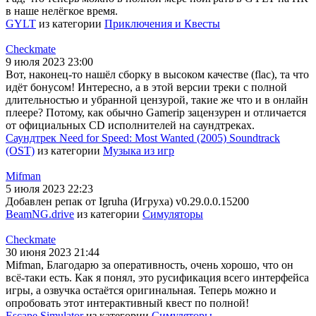
в наше нелёгкое время.
GYLT
из категории
Приключения и Квесты
Checkmate
9 июля 2023 23:00
Вот, наконец-то нашёл сборку в высоком качестве (flac), та что
идёт бонусом! Интересно, а в этой версии треки с полной
длительностью и убранной цензурой, такие же что и в онлайн
плеере? Потому, как обычно Gamerip зацензурен и отличается
от официальных CD исполнителей на саундтреках.
Саундтрек Need for Speed: Most Wanted (2005) Soundtrack
(OST)
из категории
Музыка из игр
Mifman
5 июля 2023 22:23
Добавлен репак от Igruha (Игруха) v0.29.0.0.15200
BeamNG.drive
из категории
Симуляторы
Checkmate
30 июня 2023 21:44
Mifman, Благодарю за оперативность, очень хорошо, что он
всё-таки есть. Как я понял, это русификация всего интерфейса
игры, а озвучка остаётся оригинальная. Теперь можно и
опробовать этот интерактивный квест по полной!
Escape Simulator
из категории
Симуляторы