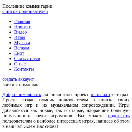
DmitrieGaming
:
Можете добавить на сайте Hogwarts Legacy и
Последние комментарии
Palworld?
Список пользователей
Главная
Checkmate
:
ometu
,
Новости
Что ты имеешь ввиду? На этом сайте игровые новости для
Видео
всех категорий людей, которые в той или иной форме
Игры
интересуются играми и геймерской индустрией в целом.
Музыка
Велкам
Енот
ometu
:
новости для женщин
Связь с нами
О нас
Контакты
Mifman
:
Цитата: lexafrog
создать аккаунт
Обновите, пожалуйста, игру Garry's Mod
войти с помошью
Игра обновлена
Добро пожаловать
на новостной проект
mifman.ru
о играх.
Проект создан помочь пользователям в поиске своих
любимых игр и их музыкальном сопровождении. Игры
lexafrog
:
Обновите, пожалуйста, игру Garry's Mod. Много
добавляются как новые, так и старые, набравшие большую
обнов вышло, а на сайте старенькая...
популярность среди игроманов. Вы можете
подсказать
пользователям о наиболее интересных играх, написав об этом
в наш чат. Ждем Вас снова!
cord
:
Grisha
,