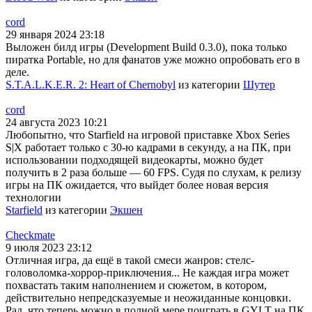
cord
29 января 2024 23:18
Выложен билд игры (Development Build 0.3.0), пока только
пиратка Portable, но для фанатов уже можно опробовать его в
деле.
S.T.A.L.K.E.R. 2: Heart of Chernobyl
из категории
Шутер
cord
24 августа 2023 10:21
Любопытно, что Starfield на игровой приставке Xbox Series
S|X работает только с 30-ю кадрами в секунду, а на ПК, при
использовании подходящей видеокарты, можно будет
получить в 2 раза больше — 60 FPS. Судя по слухам, к релизу
игры на ПК ожидается, что выйдет более новая версия
технологии
Starfield
из категории
Экшен
Checkmate
9 июля 2023 23:12
Отличная игра, да ещё в такой смеси жанров: стелс-
головоломка-хоррор-приключения... Не каждая игра может
похвастать таким наполнением и сюжетом, в котором,
действительно непредсказуемые и неожиданные концовки.
Рад, что теперь можно в полной мере поиграть в GYLT на ПК