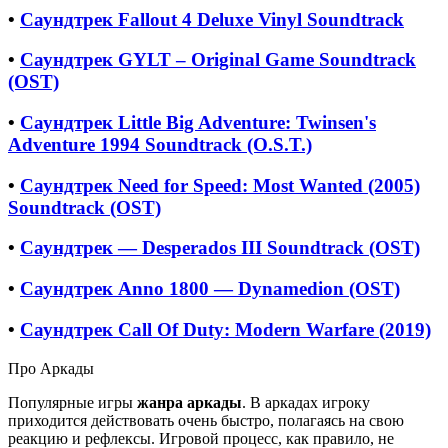
•
Саундтрек Fallout 4 Deluxe Vinyl Soundtrack
•
Саундтрек GYLT – Original Game Soundtrack
(OST)
•
Саундтрек Little Big Adventure: Twinsen's
Adventure 1994 Soundtrack (O.S.T.)
•
Саундтрек Need for Speed: Most Wanted (2005)
Soundtrack (OST)
•
Саундтрек — Desperados III Soundtrack (OST)
•
Саундтрек Anno 1800 — Dynamedion (OST)
•
Саундтрек Call Of Duty: Modern Warfare (2019)
Про Аркады
Популярные игры
жанра аркады
. В аркадах игроку
приходится действовать очень быстро, полагаясь на свою
реакцию и рефлексы. Игровой процесс, как правило, не