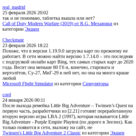
real_madrid
25 февраля 2026 20:02
так и не понимаю, таблетка вышла или нет?
Call of Duty Modern Warfare (2019) от R.G. Механики
из
категории
Экшен
Checkmate
23 февраля 2026 18:22
Похоже, что в версии 1.19.9.0 загрузка карт по прежнему не
работает. В сети можно найти версию 1.7.14.0 – это последняя
с подгрузкой онлайн карт Bing, тех самых старых карт до 2020
года. Весит она меньше 80 Гб и, конечно, старовата и
вертолётов, Су-27, МиГ-29 в ней нет, но она на много краше
любой
Microsoft Flight Simulator
из категории
Симуляторы
cord
24 января 2026 00:11
После выхода ремейка Little Big Adventure – Twinsen’s Quest на
первую часть, разработчики из [2.21] готовят переработанную
вторую версию игры LBA 2 (1997), которая называется Little
Big Adventure - Purple Empire Playtest (по дороге в Зеелих). Как
только появится в сети, выложу на сайт, не
Twinsen's Little Big Adventure 2 Classic
из категории
Экшен