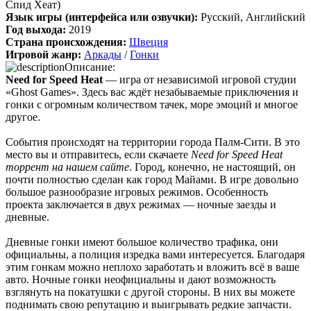
Спид Хеат)
включая треки от Paul Linford
Язык игры (интерфейса или озвучки):
Русский, Английский
😁👏Огромная благодарность за труд. Не ожидал, что будет
Год выхода:
2019
полный саундтрек в хорошем качестве. За flac отдельная
Страна происхождения:
Швеция
благодарность ✔
Игровой жанр:
Аркады
/
Гонки
Описание:
Need for Speed Heat
— игра от независимой игровой студии
cord
:
Boycenunse
,
«Ghost Games». Здесь вас ждёт незабываемые приключения и
Да, сделано. Добавил саундтрек Need for Speed: Most Wanted
гонки с огромным количеством тачек, море эмоций и многое
Soundtrack (OST):
другое.
скачать
События происходят на территории города Палм-Сити. В это
Представлено несколько ссылок на скачивание (торрент,
место вы и отправитесь, если скачаете
Need for Speed Heat
архив и FLAC), но основной – Unofficial Game Soundtrack
торрент на нашем сайте
. Город, конечно, не настоящий, он
OST. На странице можно послушать онлайн полную версию,
почти полностью сделан как город Майами. В игре довольно
включая треки от Paul Linford
большое разнообразие игровых режимов. Особенность
Сборник получился добротный, наслаждайтесь!
проекта заключается в двух режимах — ночные заезды и
дневные.
Boycenunse
:
Добавьте пожалуйста саундтрек из игры NFS
Дневные гонки имеют большое количество трафика, они
Most Wanted, которая 2005 года.
официальны, а полиция изредка вами интересуется. Благодаря
этим гонкам можно неплохо заработать и вложить всё в ваше
авто. Ночные гонки неофициальны и дают возможность
Mifman
:
Добро пожаловать на игровой сайт mifman.ru
взглянуть на покатушки с другой стороны. В них вы можете
Делитесь играми с друзьями и добавляйте сайт в избранное.
поднимать свою репутацию и выигрывать редкие запчасти.