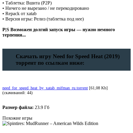
• Таблетка: Вшита (P2P)
• Ничего не вырезано / не перекодировано
• Repack от xatab
• Версия игры: Релиз (таблетка под нее)
P|S Возможен долгий запуск игры — нужно немного
терпения...
Скачать игру Need for Speed Heat (2019)
торрент по ссылкам ниже:
need_for_speed_heat_by_xatab_mifman_ru.torrent
[61,08 Kb]
(cкачиваний: 44)
Размер файла:
23.9 Гб
Похожие игры