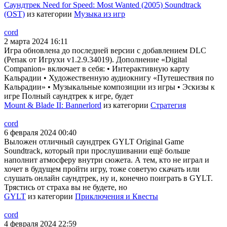
Саундтрек Need for Speed: Most Wanted (2005) Soundtrack
(OST)
из категории
Музыка из игр
cord
2 марта 2024 16:11
Игра обновлена до последней версии с добавлением DLC
(Репак от Игрухи v1.2.9.34019). Дополнение «Digital
Companion» включает в себя: • Интерактивную карту
Кальрадии • Художественную аудиокнигу «Путешествия по
Кальрадии» • Музыкальные композиции из игры • Эскизы к
игре Полный саундтрек к игре, будет
Mount & Blade II: Bannerlord
из категории
Стратегия
cord
6 февраля 2024 00:40
Выложен отличный саундтрек GYLT Original Game
Soundtrack, который при прослушивании ещё больше
наполнит атмосферу внутри сюжета. А тем, кто не играл и
хочет в будущем пройти игру, тоже советую скачать или
слушать онлайн саундтрек, ну и, конечно поиграть в GYLT.
Трястись от страха вы не будете, но
GYLT
из категории
Приключения и Квесты
cord
4 февраля 2024 22:59