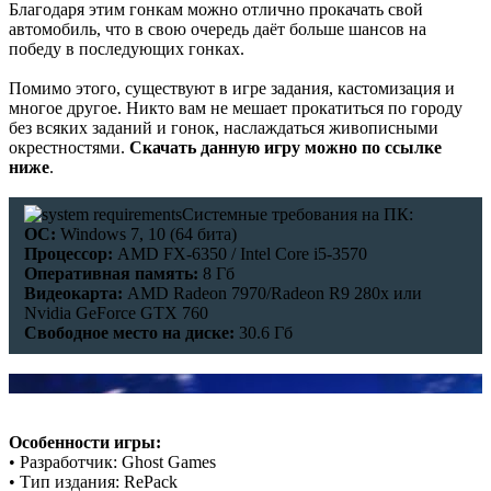
Благодаря этим гонкам можно отлично прокачать свой
В этом чате Вы можете общаться. Пишите свои отзывы и
автомобиль, что в свою очередь даёт больше шансов на
комментарии к играм.
победу в последующих гонках.
Помимо этого, существуют в игре задания, кастомизация и
многое другое. Никто вам не мешает прокатиться по городу
без всяких заданий и гонок, наслаждаться живописными
окрестностями.
Скачать данную игру можно по ссылке
ниже
.
Системные требования на ПК:
ОС:
Windows 7, 10 (64 бита)
Процессор:
AMD FX-6350 / Intel Core i5-3570
Оперативная память:
8 Гб
Видеокарта:
AMD Radeon 7970/Radeon R9 280x или
Nvidia GeForce GTX 760
Свободное место на диске:
30.6 Гб
Особенности игры:
• Разработчик: Ghost Games
• Тип издания: RePack