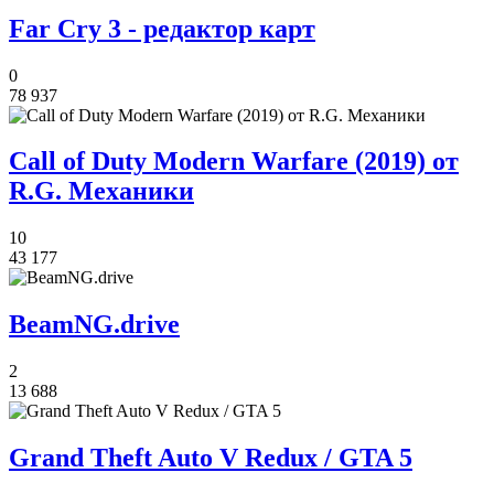
Far Cry 3 - редактор карт
0
78 937
Call of Duty Modern Warfare (2019) от
R.G. Механики
10
43 177
BeamNG.drive
2
13 688
Grand Theft Auto V Redux / GTA 5