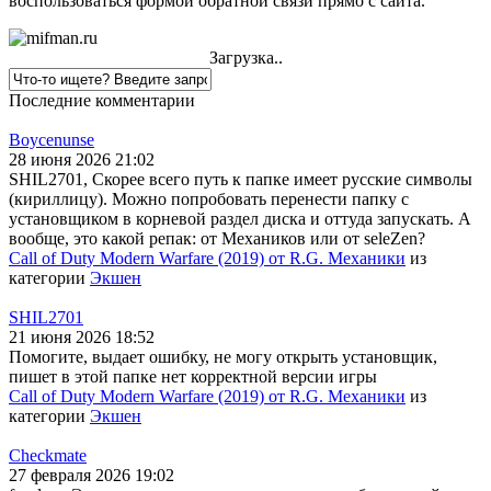
воспользоваться формой обратной связи прямо с сайта.
Загрузка..
Последние комментарии
Boycenunse
28 июня 2026 21:02
SHIL2701, Скорее всего путь к папке имеет русские символы
(кириллицу). Можно попробовать перенести папку с
установщиком в корневой раздел диска и оттуда запускать. А
вообще, это какой репак: от Механиков или от seleZen?
Call of Duty Modern Warfare (2019) от R.G. Механики
из
категории
Экшен
SHIL2701
21 июня 2026 18:52
Помогите, выдает ошибку, не могу открыть установщик,
пишет в этой папке нет корректной версии игры
Call of Duty Modern Warfare (2019) от R.G. Механики
из
категории
Экшен
Checkmate
27 февраля 2026 19:02