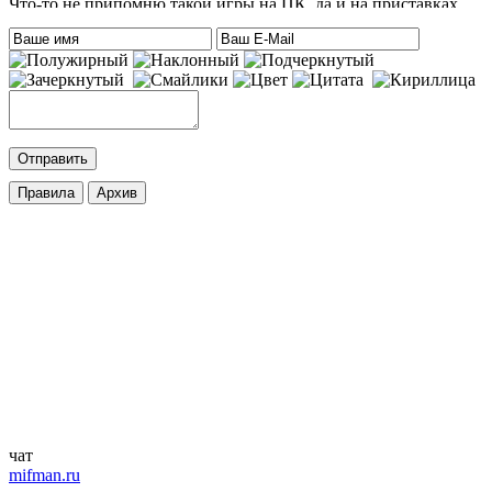
Что-то не припомню такой игры на ПК, да и на приставках
тоже. Есть только одна мысль – это онлайн игра-одевалка
Hilary Duff and Her Baby.
На сайте нет онлайн игр. А вообще, Хилари Дафф – это
актриса
eatablesample80
:
Хилари Дафф
Mifman
:
DmitrieGaming
,
Добавлена игра
Palworld
c возможностью онлайн игры.
cord
:
DmitrieGaming
,
Добавлена игра
Hogwarts Legacy – Digital Deluxe Edition
с
русской озвучкой и кучей дополнений. Palworld будет чуть
позже.
ifapux
:
Точно, тоже вспомнил про эти игры. Добавьте на сайт
Palworld и Hogwarts Legacy, – обе просто улёт
чат
mifman.ru