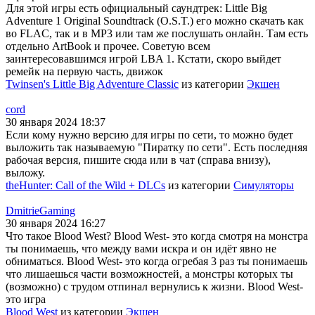
Для этой игры есть официальный саундтрек: Little Big
Adventure 1 Original Soundtrack (O.S.T.) его можно скачать как
во FLAC, так и в MP3 или там же послушать онлайн. Там есть
отдельно ArtBook и прочее. Советую всем
заинтересовавшимся игрой LBA 1. Кстати, скоро выйдет
ремейк на первую часть, движок
Twinsen's Little Big Adventure Classic
из категории
Экшен
cord
30 января 2024 18:37
Если кому нужно версию для игры по сети, то можно будет
выложить так называемую "Пиратку по сети". Есть последняя
рабочая версия, пишите сюда или в чат (справа внизу),
выложу.
theHunter: Call of the Wild + DLCs
из категории
Симуляторы
DmitrieGaming
30 января 2024 16:27
Что такое Blood West? Blood West- это когда смотря на монстра
ты понимаешь, что между вами искра и он идёт явно не
обниматься. Blood West- это когда огребая 3 раз ты понимаешь
что лишаешься части возможностей, а монстры которых ты
(возможно) с трудом отпинал вернулись к жизни. Blood West-
это игра
Blood West
из категории
Экшен