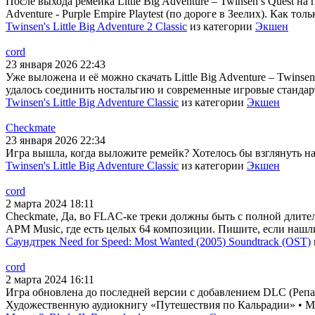
После выхода ремейка Little Big Adventure – Twinsen’s Quest на
Adventure - Purple Empire Playtest (по дороге в Зеелих). Как тол
Twinsen's Little Big Adventure 2 Classic
из категории
Экшен
cord
23 января 2026 22:43
Уже выложена и её можно скачать Little Big Adventure – Twins
удалось соединить ностальгию и современные игровые стандарт
Twinsen's Little Big Adventure Classic
из категории
Экшен
Checkmate
23 января 2026 22:34
Игра вышла, когда выложите ремейк? Хотелось бы взглянуть на н
Twinsen's Little Big Adventure Classic
из категории
Экшен
cord
2 марта 2024 18:11
Checkmate, Да, во FLAC-ке треки должны быть с полной длител
APM Music, где есть целых 64 композиции. Пишите, если нашл
Саундтрек Need for Speed: Most Wanted (2005) Soundtrack (OST)
cord
2 марта 2024 16:11
Игра обновлена до последней версии с добавлением DLC (Репак
Художественную аудиокнигу «Путешествия по Кальрадии» • Му