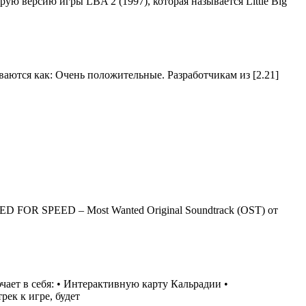
орую версию игры LBA 2 (1997), которая называется Little Big
иваются как: Очень положительные. Разработчикам из [2.21]
ED FOR SPEED – Most Wanted Original Soundtrack (OST) от
чает в себя: • Интерактивную карту Кальрадии •
ек к игре, будет