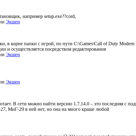
становщик, например setup.exe??cord,
рии
Экшен
, в корне папки с игрой, по пути C:\Games\Call of Duty Modern Wa
зации и осуществляется посредством редактирования
рии
Экшен
рии
Экшен
отает. В сети можно найти версию 1.7.14.0 – это последняя с под
-27, МиГ-29 в ней нет, но она на много краше любой