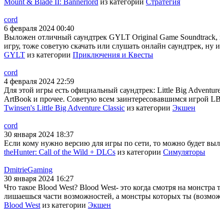
Mount & Blade II: Bannerlord
из категории
Стратегия
cord
6 февраля 2024 00:40
Выложен отличный саундтрек GYLT Original Game Soundtrack, 
игру, тоже советую скачать или слушать онлайн саундтрек, ну и
GYLT
из категории
Приключения и Квесты
cord
4 февраля 2024 22:59
Для этой игры есть официальный саундтрек: Little Big Adventur
ArtBook и прочее. Советую всем заинтересовавшимся игрой LBA
Twinsen's Little Big Adventure Classic
из категории
Экшен
cord
30 января 2024 18:37
Если кому нужно версию для игры по сети, то можно будет выло
theHunter: Call of the Wild + DLCs
из категории
Симуляторы
DmitrieGaming
30 января 2024 16:27
Что такое Blood West? Blood West- это когда смотря на монстра
лишаешься части возможностей, а монстры которых ты (возможн
Blood West
из категории
Экшен