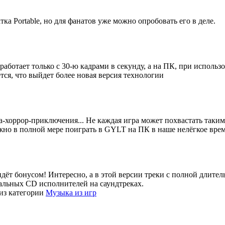
тка Portable, но для фанатов уже можно опробовать его в деле.
 работает только с 30-ю кадрами в секунду, а на ПК, при исполь
тся, что выйдет более новая версия технологии
ка-хоррор-приключения... Не каждая игра может похвастать таки
жно в полной мере поиграть в GYLT на ПК в наше нелёгкое врем
о идёт бонусом! Интересно, а в этой версии треки с полной длите
иальных CD исполнителей на саундтреках.
из категории
Музыка из игр