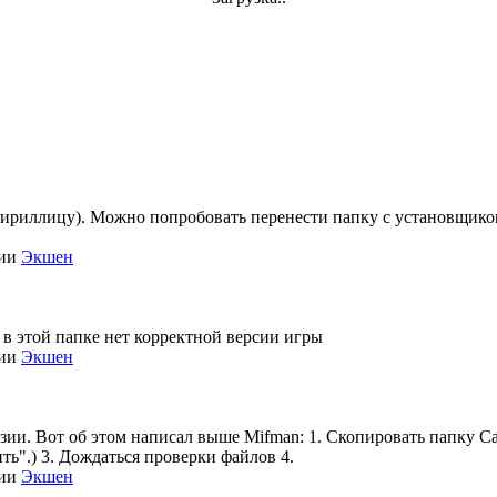
кириллицу). Можно попробовать перенести папку с установщиком 
рии
Экшен
 в этой папке нет корректной версии игры
рии
Экшен
нзии. Вот об этом написал выше Mifman: 1. Скопировать папку Call
ть".) 3. Дождаться проверки файлов 4.
рии
Экшен