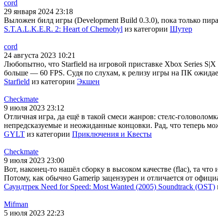
cord
29 января 2024 23:18
Выложен билд игры (Development Build 0.3.0), пока только пира
S.T.A.L.K.E.R. 2: Heart of Chernobyl
из категории
Шутер
cord
24 августа 2023 10:21
Любопытно, что Starfield на игровой приставке Xbox Series S|X
больше — 60 FPS. Судя по слухам, к релизу игры на ПК ожидае
Starfield
из категории
Экшен
Checkmate
9 июля 2023 23:12
Отличная игра, да ещё в такой смеси жанров: стелс-головолом
непредсказуемые и неожиданные концовки. Рад, что теперь мо
GYLT
из категории
Приключения и Квесты
Checkmate
9 июля 2023 23:00
Вот, наконец-то нашёл сборку в высоком качестве (flac), та чт
Потому, как обычно Gamerip зацензурен и отличается от офиц
Саундтрек Need for Speed: Most Wanted (2005) Soundtrack (OST)
Mifman
5 июля 2023 22:23