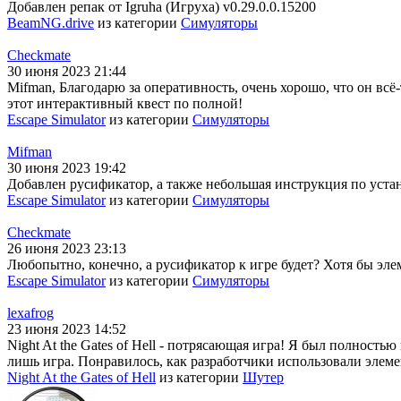
Добавлен репак от Igruha (Игруха) v0.29.0.0.15200
BeamNG.drive
из категории
Симуляторы
Checkmate
30 июня 2023 21:44
Mifman, Благодарю за оперативность, очень хорошо, что он всё-
этот интерактивный квест по полной!
Escape Simulator
из категории
Симуляторы
Mifman
30 июня 2023 19:42
Добавлен русификатор, а также небольшая инструкция по устано
Escape Simulator
из категории
Симуляторы
Checkmate
26 июня 2023 23:13
Любопытно, конечно, а русификатор к игре будет? Хотя бы эле
Escape Simulator
из категории
Симуляторы
lexafrog
23 июня 2023 14:52
Night At the Gates of Hell - потрясающая игра! Я был полность
лишь игра. Понравилось, как разработчики использовали элеме
Night At the Gates of Hell
из категории
Шутер