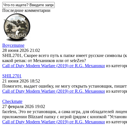
Последние комментарии
Boycenunse
28 июня 2026 21:02
SHIL2701, Скорее всего путь к папке имеет русские символы (
какой репак: от Механиков или от seleZen?
Call of Duty Modern Warfare (2019) от R.G. Механики
из катего
SHIL2701
21 июня 2026 18:52
Помогите, выдает ошибку, не могу открыть установщик, пишет
Call of Duty Modern Warfare (2019) от R.G. Механики
из катего
Checkmate
27 февраля 2026 19:02
faceless, Это не установщик, а сама игра, для обладателей лице
приложении Blizzard папку с игрой (рядом с кнопкой "Установи
Call of Duty Modern Warfare (2019) от R.G. Механики
из катего