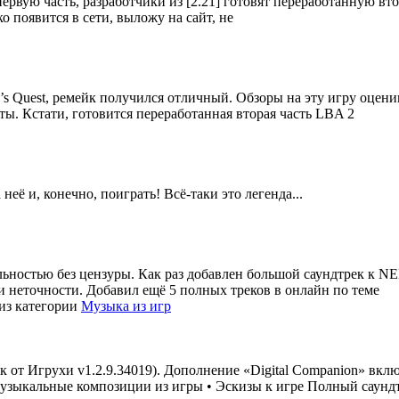
 первую часть, разработчики из [2.21] готовят переработанную вт
ько появится в сети, выложу на сайт, не
en’s Quest, ремейк получился отличный. Обзоры на эту игру оцен
ы. Кстати, готовится переработанная вторая часть LBA 2
её и, конечно, поиграть! Всё-таки это легенда...
ьностью без цензуры. Как раз добавлен большой саундтрек к NE
и неточности. Добавил ещё 5 полных треков в онлайн по теме
из категории
Музыка из игр
 от Игрухи v1.2.9.34019). Дополнение «Digital Companion» вклю
зыкальные композиции из игры • Эскизы к игре Полный саундтр