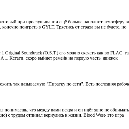
который при прослушивании ещё больше наполнит атмосферу вну
, конечно поиграть в GYLT. Трястись от страха вы не будете, но
e 1 Original Soundtrack (O.S.T.) его можно скачать как во FLAC, 
 1. Кстати, скоро выйдет ремейк на первую часть, движок
жить так называемую "Пиратку по сети". Есть последняя рабочая
 ты понимаешь, что между вами искра и он идёт явно не обниматьс
о) с трудом отпинал вернулись к жизни. Blood West- это игра