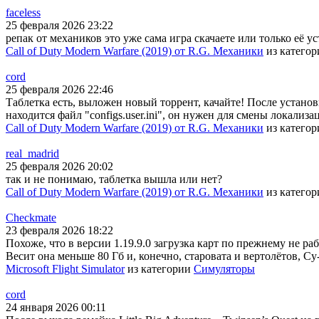
faceless
25 февраля 2026 23:22
репак от механиков это уже сама игра скачаете или только её у
Call of Duty Modern Warfare (2019) от R.G. Механики
из катего
cord
25 февраля 2026 22:46
Таблетка есть, выложен новый торрент, качайте! После установки
находится файл "configs.user.ini", он нужен для смены локали
Call of Duty Modern Warfare (2019) от R.G. Механики
из катего
real_madrid
25 февраля 2026 20:02
так и не понимаю, таблетка вышла или нет?
Call of Duty Modern Warfare (2019) от R.G. Механики
из катего
Checkmate
23 февраля 2026 18:22
Похоже, что в версии 1.19.9.0 загрузка карт по прежнему не раб
Весит она меньше 80 Гб и, конечно, старовата и вертолётов, Су
Microsoft Flight Simulator
из категории
Симуляторы
cord
24 января 2026 00:11