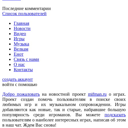
Последние комментарии
Список пользователей
DmitrieGaming
:
Можете добавить на сайте Hogwarts Legacy и
Главная
Palworld?
Новости
Видео
Игры
Музыка
Checkmate
:
ometu
,
Велкам
Что ты имеешь ввиду? На этом сайте игровые новости для
Енот
всех категорий людей, которые в той или иной форме
Связь с нами
интересуются играми и геймерской индустрией в целом.
О нас
Контакты
ometu
:
новости для женщин
создать аккаунт
войти с помошью
Добро пожаловать
на новостной проект
mifman.ru
о играх.
Mifman
:
Проект создан помочь пользователям в поиске своих
Цитата: lexafrog
любимых игр и их музыкальном сопровождении. Игры
Обновите, пожалуйста, игру Garry's Mod
добавляются как новые, так и старые, набравшие большую
популярность среди игроманов. Вы можете
подсказать
Игра обновлена
пользователям о наиболее интересных играх, написав об этом
в наш чат. Ждем Вас снова!