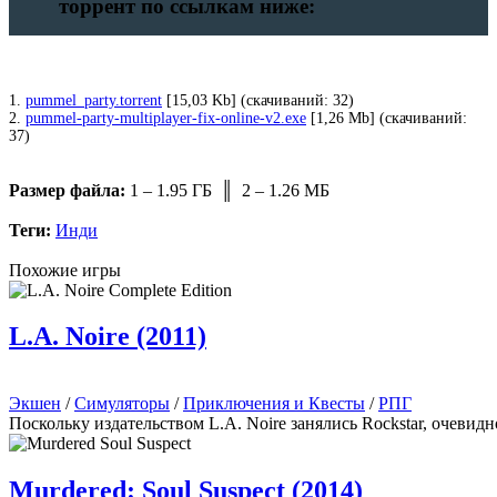
торрент по ссылкам ниже:
1.
pummel_party.torrent
[15,03 Kb] (cкачиваний: 32)
2.
pummel-party-multiplayer-fix-online-v2.exe
[1,26 Mb] (cкачиваний:
37)
Размер файла:
1 – 1.95 ГБ ║ 2 – 1.26 МБ
Теги:
Инди
Похожие игры
L.A. Noire (2011)
Экшен
/
Симуляторы
/
Приключения и Квесты
/
РПГ
Поскольку издательством L.A. Noire занялись Rockstar, очевид
Murdered: Soul Suspect (2014)