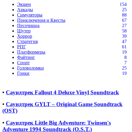
Экшен
154
Аркады
25
Симуляторы
88
Приключения и Квесты
67
Песочница
27
Шутер
58
Хоррор
39
Стратегия
47
РПГ
61
Платформеры
19
Файтинг
8
Спорт
7
Головоломки
25
Гонки
19
•
Саундтрек Fallout 4 Deluxe Vinyl Soundtrack
•
Саундтрек GYLT – Original Game Soundtrack
(OST)
•
Саундтрек Little Big Adventure: Twinsen's
Adventure 1994 Soundtrack (O.S.T.)