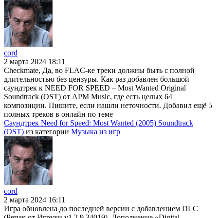
cord
2 марта 2024 18:11
Checkmate, Да, во FLAC-ке треки должны быть с полной
длительностью без цензуры. Как раз добавлен большой
саундтрек к NEED FOR SPEED – Most Wanted Original
Soundtrack (OST) от APM Music, где есть целых 64
композиции. Пишите, если нашли неточности. Добавил ещё 5
полных треков в онлайн по теме
Саундтрек Need for Speed: Most Wanted (2005) Soundtrack
(OST)
из категории
Музыка из игр
cord
2 марта 2024 16:11
Игра обновлена до последней версии с добавлением DLC
(Репак от Игрухи v1.2.9.34019). Дополнение «Digital