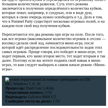
большим количеством развилок. Суть этого режима
заключается в получении определённого количества кубков,
которые лежат, например, в сундуках, или в виде душ,
которых в свою очередь нужно освободить и т.д. Дело в том,
что в Pummel Party существует несколько игровых полей, и на
каждом поле свой вид получения кубков.
Переплетаются эти два режима при игре на поле. После того,
как все игроки (максимальное количество игроков в сессии —
восемь) сделали свой ход, начинается мини-игра, после
которой идёт распределение последовательности ходов этих
самых игроков. Проще говоря, кто победит в мини-игре, тот
ходит первым, кто занял второе место, тот ходит вторым и так
далее. Поэтому если вы хотите поднять свой навык в мини-
играх, то вам следует выбирать в самом начале режим «Мини-
игры».
Системные требования на ПК:
ОС:
Windows 7, 8, 10
Процессор:
Dual Core 2.4Ghz
Оперативная память:
3 Гб
Видеокарта:
GeForce 8800 GT
Свободное место на диске:
1 Гб