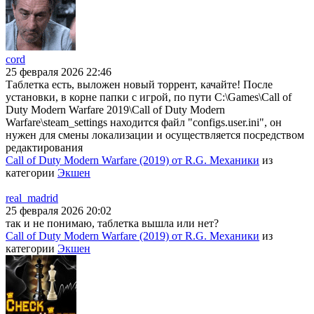
cord
25 февраля 2026 22:46
Таблетка есть, выложен новый торрент, качайте! После
установки, в корне папки с игрой, по пути C:\Games\Call of
Duty Modern Warfare 2019\Call of Duty Modern
Warfare\steam_settings находится файл "configs.user.ini", он
нужен для смены локализации и осуществляется посредством
редактирования
Call of Duty Modern Warfare (2019) от R.G. Механики
из
категории
Экшен
real_madrid
25 февраля 2026 20:02
так и не понимаю, таблетка вышла или нет?
Call of Duty Modern Warfare (2019) от R.G. Механики
из
категории
Экшен