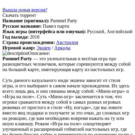
архив и FLAC), но основной – Unofficial Game Soundtrack
OST. На странице можно послушать онлайн полную версию,
Вышла новая версия?
включая треки от Paul Linford
Скачать торрент
Сборник получился добротный, наслаждайтесь!
Название (оригинал):
Pummel Party
Русское название:
Памел парти
Язык игры (интерфейса или озвучки):
Русский, Английский
Год выхода:
2018
Boycenunse
:
Добавьте пожалуйста саундтрек из игры NFS
Страна происхождения:
Австралия
Most Wanted, которая 2005 года.
Игровой жанр:
Экшен
/
Аркады
Описание:
Pummel Party
— это увлекательная и весёлая игра про
разноцветных человечков, которые соревнуются между собой
Mifman
:
Добро пожаловать на игровой сайт mifman.ru
на большой карте, имитирующая карту из настольных игр.
Делитесь играми с друзьями и добавляйте сайт в избранное.
Суть данного казуального инди экшена зависит от стиля
В этом чате Вы можете общаться. Пишите свои отзывы и
игры, и его выбирают в самом начале прохождения. Их здесь
комментарии к играм.
всего лишь два, и они связаны между собой: «Мини-игры» и
«Игра на поле». Суть «Мини-игр» заключается в том, что
игроки сражаются между собой в самых разных игровых
режимах от простого в стиле «Ну, погоди», где вы ловите
вместо яиц подарки и получаете за это очки, до сложных игр
на реакцию, где вам необходимо вовремя нажать на ту или
иную клавишу. Режим «Игра на поле» олицетворяет
улучшенный и расширенный геймплей настольных игр, где
вы будете бросать кубик и перемещаться по огромному полю с