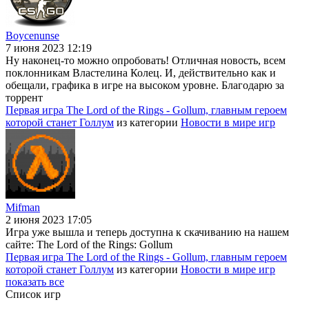
Boycenunse
7 июня 2023 12:19
Ну наконец-то можно опробовать! Отличная новость, всем
поклонникам Властелина Колец. И, действительно как и
обещали, графика в игре на высоком уровне. Благодарю за
торрент
Первая игра The Lord of the Rings - Gollum, главным героем
которой станет Голлум
из категории
Новости в мире игр
Mifman
2 июня 2023 17:05
Игра уже вышла и теперь доступна к скачиванию на нашем
сайте: The Lord of the Rings: Gollum
Первая игра The Lord of the Rings - Gollum, главным героем
которой станет Голлум
из категории
Новости в мире игр
показать все
Список игр