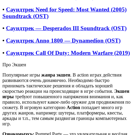
•
Саундтрек Need for Speed: Most Wanted (2005)
Soundtrack (OST)
•
Саундтрек — Desperados III Soundtrack (OST)
•
Саундтрек Anno 1800 — Dynamedion (OST)
•
Саундтрек Call Of Duty: Modern Warfare (2019)
Про Экшен
Популярные игры
жанра экшен
. В action играх действия
развиваются очень динамично. Необходимо быстро
принимать тактические решения и обладать хорошей
скоростью реакции на происходящие в игре события.
Экшен
игры
требуют повышенного напряжения внимания и, как
правило, используют какое-либо оружие для продвижения по
сюжету. В игровую категорию
Action
попадает много игр
других жанров, например: шутеры, платформеры, квесты,
аркады и т.п., тем самым раздвигая границы компьютерных
игр.
Ознакомьтесь:
Pummel Party — это увлекательная и весёлая