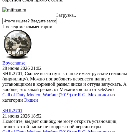
Загрузка..
Последние комментарии
Boycenunse
28 июня 2026 21:02
SHIL2701, Скорее всего путь к папке имеет русские символы
(кириллицу). Можно попробовать перенести папку с
установщиком в корневой раздел диска и оттуда запускать. А
вообще, это какой репак: от Механиков или от seleZen?
Call of Duty Modern Warfare (2019) от R.G. Механики
из
категории
Экшен
SHIL2701
21 июня 2026 18:52
Помогите, выдает ошибку, не могу открыть установщик,
пишет в этой папке нет корректной версии игры
Call of Duty Modern Warfare (2019) от R.G. Механики
из