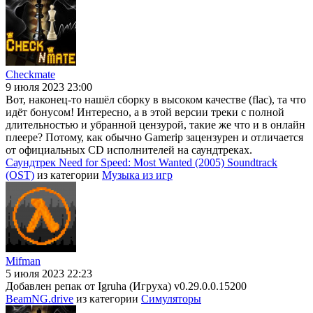
Checkmate
9 июля 2023 23:00
Вот, наконец-то нашёл сборку в высоком качестве (flac), та что
идёт бонусом! Интересно, а в этой версии треки с полной
длительностью и убранной цензурой, такие же что и в онлайн
плеере? Потому, как обычно Gamerip зацензурен и отличается
от официальных CD исполнителей на саундтреках.
Саундтрек Need for Speed: Most Wanted (2005) Soundtrack
(OST)
из категории
Музыка из игр
Mifman
5 июля 2023 22:23
Добавлен репак от Igruha (Игруха) v0.29.0.0.15200
BeamNG.drive
из категории
Симуляторы