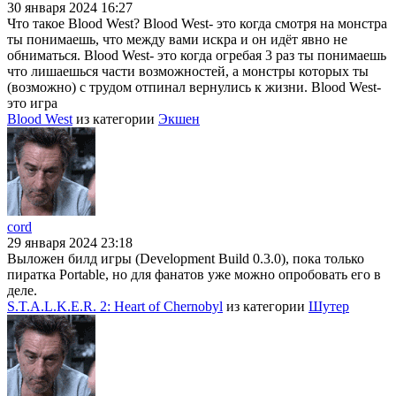
30 января 2024 16:27
Что такое Blood West? Blood West- это когда смотря на монстра
ты понимаешь, что между вами искра и он идёт явно не
обниматься. Blood West- это когда огребая 3 раз ты понимаешь
что лишаешься части возможностей, а монстры которых ты
(возможно) с трудом отпинал вернулись к жизни. Blood West-
это игра
Blood West
из категории
Экшен
cord
29 января 2024 23:18
Выложен билд игры (Development Build 0.3.0), пока только
пиратка Portable, но для фанатов уже можно опробовать его в
деле.
S.T.A.L.K.E.R. 2: Heart of Chernobyl
из категории
Шутер