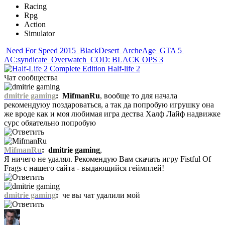
Racing
Rpg
Action
Simulator
Need For Speed 2015
BlackDesert
ArcheAge
GTA 5
AC:syndicate
Overwatch
COD: BLACK OPS 3
Half-life 2
Чат сообщества
dmitrie gaming
:
MifmanRu
, вообще то для начала
рекомендуюу поздароваться, а так да попробую игрушку она
же вроде как и моя любимая игра дества Халф Лайф надвижке
сурс обяательно попробую
MifmanRu
:
dmitrie gaming
,
Я ничего не удалял. Рекомендую Вам скачать игру Fistful Of
Frags с нашего сайта - выдающийся геймплей!
dmitrie gaming
:
че вы чат удалили мой