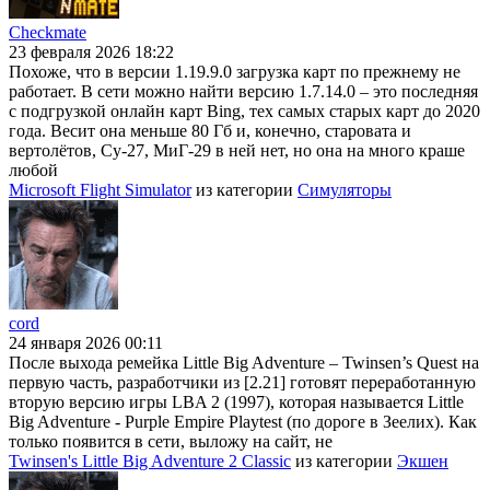
Checkmate
23 февраля 2026 18:22
Похоже, что в версии 1.19.9.0 загрузка карт по прежнему не
работает. В сети можно найти версию 1.7.14.0 – это последняя
с подгрузкой онлайн карт Bing, тех самых старых карт до 2020
года. Весит она меньше 80 Гб и, конечно, старовата и
вертолётов, Су-27, МиГ-29 в ней нет, но она на много краше
любой
Microsoft Flight Simulator
из категории
Симуляторы
cord
24 января 2026 00:11
После выхода ремейка Little Big Adventure – Twinsen’s Quest на
первую часть, разработчики из [2.21] готовят переработанную
вторую версию игры LBA 2 (1997), которая называется Little
Big Adventure - Purple Empire Playtest (по дороге в Зеелих). Как
только появится в сети, выложу на сайт, не
Twinsen's Little Big Adventure 2 Classic
из категории
Экшен