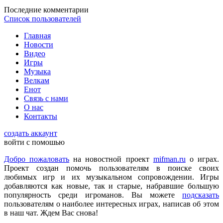
DmitrieGaming
:
Можете добавить на сайте Hogwarts Legacy и
Последние комментарии
Palworld?
Список пользователей
Главная
Checkmate
:
ometu
,
Новости
Что ты имеешь ввиду? На этом сайте игровые новости для
Видео
всех категорий людей, которые в той или иной форме
Игры
интересуются играми и геймерской индустрией в целом.
Музыка
Велкам
Енот
ometu
:
новости для женщин
Связь с нами
О нас
Контакты
Mifman
:
Цитата: lexafrog
создать аккаунт
Обновите, пожалуйста, игру Garry's Mod
войти с помошью
Игра обновлена
Добро пожаловать
на новостной проект
mifman.ru
о играх.
Проект создан помочь пользователям в поиске своих
любимых игр и их музыкальном сопровождении. Игры
lexafrog
:
Обновите, пожалуйста, игру Garry's Mod. Много
добавляются как новые, так и старые, набравшие большую
обнов вышло, а на сайте старенькая...
популярность среди игроманов. Вы можете
подсказать
пользователям о наиболее интересных играх, написав об этом
в наш чат. Ждем Вас снова!
cord
:
Grisha
,