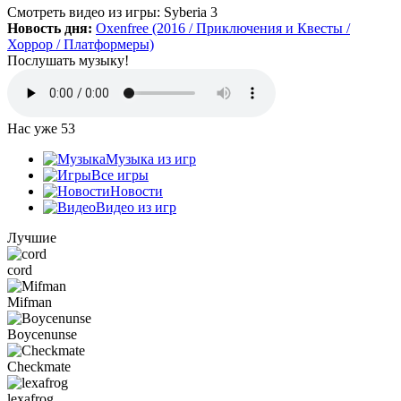
Да, есть такая и даже с дополнительной модификацией
Смотреть видео
из игры:
Syberia 3
StarCraft Cartooned (мультяшки).
Новость дня:
Oxenfree (2016 / Приключения и Квесты /
Вот она:
StarCraft Remastered
Хоррор / Платформеры)
Послушать музыку!
Grisha
:
Очень понравился сайт. Пожалуй я останусь здесь.
Есть ли игра Starcraft, но ремастер?
Нас уже
53
Mifman
:
Музыка из игр
Цитата: Петрушка
Все игры
добавьте скачивание моей любимой игры Escape From Tarkov!
Новости
Видео из игр
Игра добавлена и доступна к скачиванию:
Escape From Tarkov
Лучшие
cord
Петрушка
:
добротный сайт, только добавьте скачивание
моей любимой игры Escape From Tarkov!
Mifman
Boycenunse
Checkmate
:
Алёна
,
Просто нужно зарегистрироваться и тогда будет доступен
Checkmate
торрент-файл. Там написано, что ссылка скрыта (убран
торрент — µ) видимо из-за того, что "наехал"
lexafrog