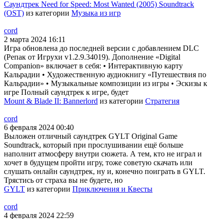
Саундтрек Need for Speed: Most Wanted (2005) Soundtrack
(OST)
из категории
Музыка из игр
cord
2 марта 2024 16:11
Игра обновлена до последней версии с добавлением DLC
(Репак от Игрухи v1.2.9.34019). Дополнение «Digital
Companion» включает в себя: • Интерактивную карту
Кальрадии • Художественную аудиокнигу «Путешествия по
Кальрадии» • Музыкальные композиции из игры • Эскизы к
игре Полный саундтрек к игре, будет
Mount & Blade II: Bannerlord
из категории
Стратегия
cord
6 февраля 2024 00:40
Выложен отличный саундтрек GYLT Original Game
Soundtrack, который при прослушивании ещё больше
наполнит атмосферу внутри сюжета. А тем, кто не играл и
хочет в будущем пройти игру, тоже советую скачать или
слушать онлайн саундтрек, ну и, конечно поиграть в GYLT.
Трястись от страха вы не будете, но
GYLT
из категории
Приключения и Квесты
cord
4 февраля 2024 22:59