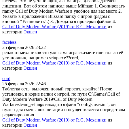
faceless, Это не установщик, а сама игра, для обладателей
лицензии. Вот об этом написал выше Mifman: 1. Скопировать
папку Call of Duty Modern Warfare в удобное для вас место 2.
Указать в приложении Blizzard папку с игрой (рядом с
кнопкой "Установить".) 3. Дождаться проверки файлов 4.
Call of Duty Modern Warfare (2019) от R.G. Механики
из
категории
Экшен
faceless
25 февраля 2026 23:22
репак от механиков это уже сама игра скачаете или только её
установщик, например setup.exe??cord,
Call of Duty Modern Warfare (2019) от R.G. Механики
из
категории
Экшен
cord
25 февраля 2026 22:46
Таблетка есть, выложен новый торрент, качайте! После
установки, в корне папки с игрой, по пути C:\Games\Call of
Duty Modern Warfare 2019\Call of Duty Modern
Warfare\steam_settings находится файл "configs.user.ini", он
нужен для смены локализации и осуществляется посредством
редактирования
Call of Duty Modern Warfare (2019) от R.G. Механики
из
категории
Экшен