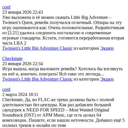
cord
23 января 2026 22:43
Уже выложена и её можно скачать Little Big Adventure –
Twinsen’s Quest, ремейк получился отличный. Обзоры на эту
игру оцениваются как: Очень положительные. Разработчикам
из [2.21] удалось соединить ностальгию и современные
игровые стандарты. Кстати, готовится переработанная вторая
часть LBA 2
Twinsen's Little Big Adventure Classic
из категории
Экшен
Checkmate
23 января 2026 22:34
Игра вышла, когда выложите ремейк? Хотелось бы взглянуть
на неё и, конечно, поиграть! Всё-таки это легенда...
Twinsen's Little Big Adventure Classic
из категории
Экшен
cord
2 марта 2024 18:11
Checkmate, Да, во FLAC-ке треки должны быть с полной
длительностью без цензуры. Как раз добавлен большой
саундтрек к NEED FOR SPEED – Most Wanted Original
Soundtrack (OST) от APM Music, где есть целых 64
композиции. Пишите, если нашли неточности. Добавил ещё 5
полных треков в онлайн по теме