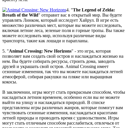
В этом чате Вы можете общаться. Пишите свои отзывы и
комментарии к играм.
4. "
The Legend of Zelda:
Breath of the Wild
" отправит вас в открытый мир. Вы будете
управлять Линком, который исследует Хайрул. В игре есть
множество различных мест, которые вы можете исследовать,
включая летние леса, зеленые поля и горные тропы. Вы также
можете исследовать мир, используя различные виды
транспорта, такие как лошади и парапланы.
5. "
Animal Crossing: New Horizons
" - это игра, которая
позволяет вам создать свой остров и наслаждаться жизнью на
нем. Вы будете собирать ресурсы, строить дома, заводить
друзей и украшать свой остров. Animal Crossing имеет
сезонные изменения, так что вы можете наслаждаться летней
атмосферой, собирая ракушки на пляже или выращивая
кокосы.
В заключении, игры могут стать прекрасным способом, чтобы
насладиться летним временем, особенно если вы не можете
выйти на улицу и наслаждаться природой. В списке
представлены игры различных жанров, которые помогут вам
чувствовать сезонные изменения, наслаждаться красотами
летней природы и проводить время с удовольствием. Игры
могут стать отличным способом расслабиться, отвлечься от