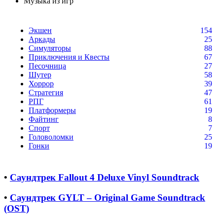
Музыка из игр
Экшен
154
Аркады
25
Симуляторы
88
Приключения и Квесты
67
Песочница
27
Шутер
58
Хоррор
39
Стратегия
47
РПГ
61
Платформеры
19
Файтинг
8
Спорт
7
Головоломки
25
Гонки
19
•
Саундтрек Fallout 4 Deluxe Vinyl Soundtrack
•
Саундтрек GYLT – Original Game Soundtrack
(OST)