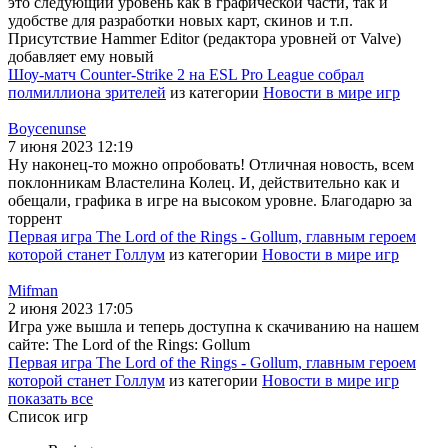
это следующий уровень как в графической части, так и
удобстве для разработки новых карт, скинов и т.п.
Присутствие Hammer Editor (редактора уровней от Valve)
добавляет ему новый
Шоу-матч Counter-Strike 2 на ESL Pro League собрал
полмиллиона зрителей
из категории
Новости в мире игр
Boycenunse
7 июня 2023 12:19
Ну наконец-то можно опробовать! Отличная новость, всем
поклонникам Властелина Колец. И, действительно как и
обещали, графика в игре на высоком уровне. Благодарю за
торрент
Первая игра The Lord of the Rings - Gollum, главным героем
которой станет Голлум
из категории
Новости в мире игр
Mifman
2 июня 2023 17:05
Игра уже вышла и теперь доступна к скачиванию на нашем
сайте: The Lord of the Rings: Gollum
Первая игра The Lord of the Rings - Gollum, главным героем
которой станет Голлум
из категории
Новости в мире игр
показать все
Список игр