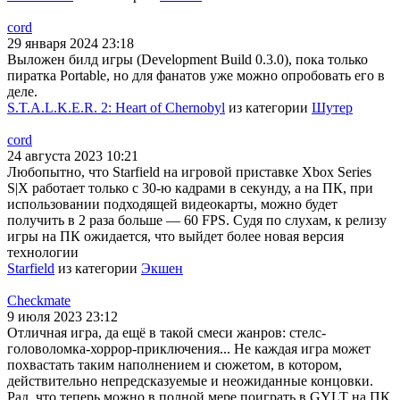
cord
29 января 2024 23:18
Выложен билд игры (Development Build 0.3.0), пока только
пиратка Portable, но для фанатов уже можно опробовать его в
деле.
S.T.A.L.K.E.R. 2: Heart of Chernobyl
из категории
Шутер
cord
24 августа 2023 10:21
Любопытно, что Starfield на игровой приставке Xbox Series
S|X работает только с 30-ю кадрами в секунду, а на ПК, при
использовании подходящей видеокарты, можно будет
получить в 2 раза больше — 60 FPS. Судя по слухам, к релизу
игры на ПК ожидается, что выйдет более новая версия
технологии
Starfield
из категории
Экшен
Checkmate
9 июля 2023 23:12
Отличная игра, да ещё в такой смеси жанров: стелс-
головоломка-хоррор-приключения... Не каждая игра может
похвастать таким наполнением и сюжетом, в котором,
действительно непредсказуемые и неожиданные концовки.
Рад, что теперь можно в полной мере поиграть в GYLT на ПК