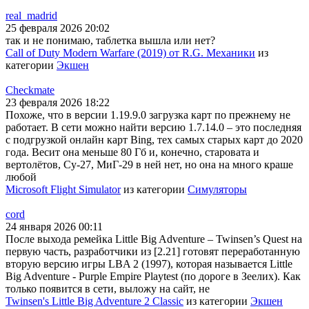
real_madrid
25 февраля 2026 20:02
так и не понимаю, таблетка вышла или нет?
Call of Duty Modern Warfare (2019) от R.G. Механики
из
категории
Экшен
Checkmate
23 февраля 2026 18:22
Похоже, что в версии 1.19.9.0 загрузка карт по прежнему не
работает. В сети можно найти версию 1.7.14.0 – это последняя
с подгрузкой онлайн карт Bing, тех самых старых карт до 2020
года. Весит она меньше 80 Гб и, конечно, старовата и
вертолётов, Су-27, МиГ-29 в ней нет, но она на много краше
любой
Microsoft Flight Simulator
из категории
Симуляторы
cord
24 января 2026 00:11
После выхода ремейка Little Big Adventure – Twinsen’s Quest на
первую часть, разработчики из [2.21] готовят переработанную
вторую версию игры LBA 2 (1997), которая называется Little
Big Adventure - Purple Empire Playtest (по дороге в Зеелих). Как
только появится в сети, выложу на сайт, не
Twinsen's Little Big Adventure 2 Classic
из категории
Экшен