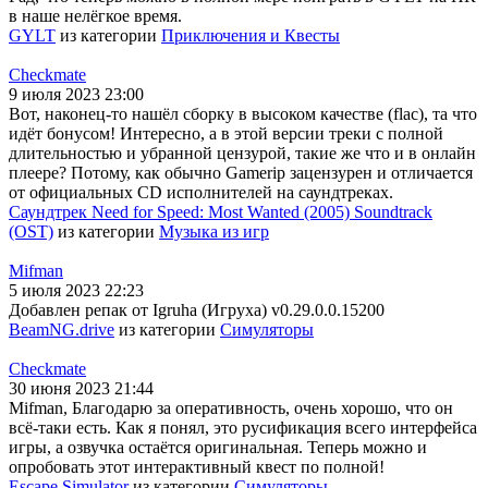
в наше нелёгкое время.
GYLT
из категории
Приключения и Квесты
Checkmate
9 июля 2023 23:00
Вот, наконец-то нашёл сборку в высоком качестве (flac), та что
идёт бонусом! Интересно, а в этой версии треки с полной
длительностью и убранной цензурой, такие же что и в онлайн
плеере? Потому, как обычно Gamerip зацензурен и отличается
от официальных CD исполнителей на саундтреках.
Саундтрек Need for Speed: Most Wanted (2005) Soundtrack
(OST)
из категории
Музыка из игр
Mifman
5 июля 2023 22:23
Добавлен репак от Igruha (Игруха) v0.29.0.0.15200
BeamNG.drive
из категории
Симуляторы
Checkmate
30 июня 2023 21:44
Mifman, Благодарю за оперативность, очень хорошо, что он
всё-таки есть. Как я понял, это русификация всего интерфейса
игры, а озвучка остаётся оригинальная. Теперь можно и
опробовать этот интерактивный квест по полной!
Escape Simulator
из категории
Симуляторы