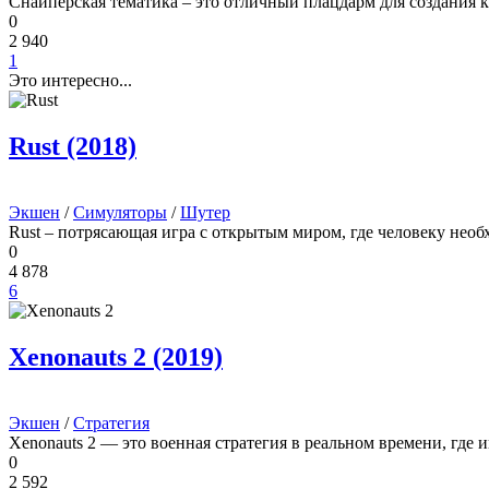
Снайперская тематика – это отличный плацдарм для создания к
0
2 940
1
Это интересно...
Rust (2018)
Экшен
/
Симуляторы
/
Шутер
Rust – потрясающая игра с открытым миром, где человеку необ
0
4 878
6
Xenonauts 2 (2019)
Экшен
/
Стратегия
Xenonauts 2 — это военная стратегия в реальном времени, где 
0
2 592