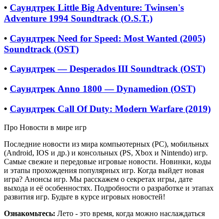
•
Саундтрек Little Big Adventure: Twinsen's
Adventure 1994 Soundtrack (O.S.T.)
•
Саундтрек Need for Speed: Most Wanted (2005)
Soundtrack (OST)
•
Саундтрек — Desperados III Soundtrack (OST)
•
Саундтрек Anno 1800 — Dynamedion (OST)
•
Саундтрек Call Of Duty: Modern Warfare (2019)
Про Новости в мире игр
Последние новости из мира компьютерных (PC), мобильных
(Android, IOS и др.) и консольных (PS, Xbox и Nintendo) игр.
Самые свежие и передовые игровые новости. Новинки, коды
и этапы прохождения популярных игр. Когда выйдет новая
игра? Анонсы игр. Мы расскажем о секретах игры, дате
выхода и её особенностях. Подробности о разработке и этапах
развития игр. Будьте в курсе игровых новостей!
Ознакомьтесь:
Лето - это время, когда можно наслаждаться