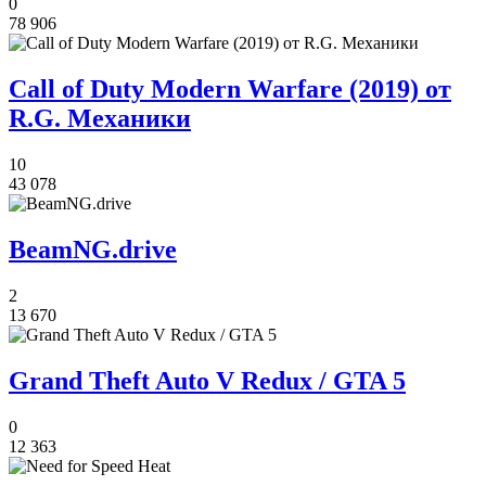
0
78 906
Call of Duty Modern Warfare (2019) от
R.G. Механики
10
43 078
BeamNG.drive
2
13 670
Grand Theft Auto V Redux / GTA 5
0
12 363