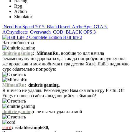
Racing
Rpg
Action
Simulator
Need For Speed 2015
BlackDesert
ArcheAge
GTA 5
AC:syndicate
Overwatch
COD: BLACK OPS 3
Half-life 2
Чат сообщества
dmitrie gaming
:
MifmanRu
, вообще то для начала
рекомендуюу поздароваться, а так да попробую игрушку она
же вроде как и моя любимая игра дества Халф Лайф надвижке
сурс обяательно попробую
MifmanRu
:
dmitrie gaming
,
Я ничего не удалял. Рекомендую Вам скачать игру Fistful Of
Frags с нашего сайта - выдающийся геймплей!
dmitrie gaming
:
че вы чат удалили мой
cord
:
eatablesample80
,