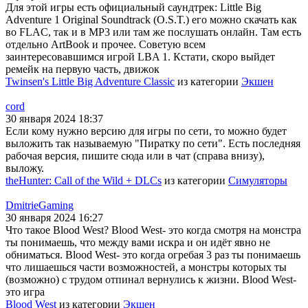
Для этой игры есть официальный саундтрек: Little Big
Adventure 1 Original Soundtrack (O.S.T.) его можно скачать как
во FLAC, так и в MP3 или там же послушать онлайн. Там есть
отдельно ArtBook и прочее. Советую всем
заинтересовавшимся игрой LBA 1. Кстати, скоро выйдет
ремейк на первую часть, движок
Twinsen's Little Big Adventure Classic
из категории
Экшен
cord
30 января 2024 18:37
Если кому нужно версию для игры по сети, то можно будет
выложить так называемую "Пиратку по сети". Есть последняя
рабочая версия, пишите сюда или в чат (справа внизу),
выложу.
theHunter: Call of the Wild + DLCs
из категории
Симуляторы
DmitrieGaming
30 января 2024 16:27
Что такое Blood West? Blood West- это когда смотря на монстра
ты понимаешь, что между вами искра и он идёт явно не
обниматься. Blood West- это когда огребая 3 раз ты понимаешь
что лишаешься части возможностей, а монстры которых ты
(возможно) с трудом отпинал вернулись к жизни. Blood West-
это игра
Blood West
из категории
Экшен