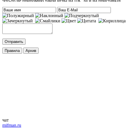
Что-то не припомню такой игры на ПК, да и на приставках
тоже. Есть только одна мысль – это онлайн игра-одевалка
Hilary Duff and Her Baby.
На сайте нет онлайн игр. А вообще, Хилари Дафф – это
актриса
eatablesample80
:
Хилари Дафф
Mifman
:
DmitrieGaming
,
Добавлена игра
Palworld
c возможностью онлайн игры.
cord
:
DmitrieGaming
,
Добавлена игра
Hogwarts Legacy – Digital Deluxe Edition
с
русской озвучкой и кучей дополнений. Palworld будет чуть
позже.
ifapux
:
Точно, тоже вспомнил про эти игры. Добавьте на сайт
Palworld и Hogwarts Legacy, – обе просто улёт
чат
mifman.ru