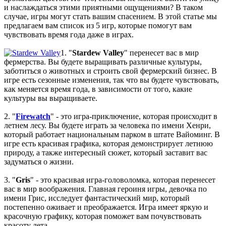
включая треки от Paul Linford
и наслаждаться этими приятными ощущениями? В таком
😁👏Огромная благодарность за труд. Не ожидал, что будет
случае, игры могут стать вашим спасением. В этой статье мы
полный саундтрек в хорошем качестве. За flac отдельная
предлагаем вам список из 5 игр, которые помогут вам
благодарность ✔
чувствовать время года даже в играх.
1. "
Stardew Valley
" перенесет вас в мир
cord
:
Boycenunse
,
фермерства. Вы будете выращивать различные культуры,
Да, сделано. Добавил саундтрек Need for Speed: Most Wanted
заботиться о животных и строить свой фермерский бизнес. В
Soundtrack (OST):
игре есть сезонные изменения, так что вы будете чувствовать,
скачать
как меняется время года, в зависимости от того, какие
культуры вы выращиваете.
Представлено несколько ссылок на скачивание (торрент,
архив и FLAC), но основной – Unofficial Game Soundtrack
2. "
Firewatch
" - это игра-приключение, которая происходит в
OST. На странице можно послушать онлайн полную версию,
летнем лесу. Вы будете играть за человека по имени Хенри,
включая треки от Paul Linford
который работает национальным парком в штате Вайоминг. В
Сборник получился добротный, наслаждайтесь!
игре есть красивая графика, которая демонстрирует летнюю
природу, а также интересный сюжет, который заставит вас
задуматься о жизни.
Boycenunse
:
Добавьте пожалуйста саундтрек из игры NFS
Most Wanted, которая 2005 года.
3. "
Gris
" - это красивая игра-головоломка, которая перенесет
вас в мир воображения. Главная героиня игры, девочка по
имени Грис, исследует фантастический мир, который
Mifman
:
Добро пожаловать на игровой сайт mifman.ru
постепенно оживает и преображается. Игра имеет яркую и
Делитесь играми с друзьями и добавляйте сайт в избранное.
красочную графику, которая поможет вам почувствовать
красоту лета.