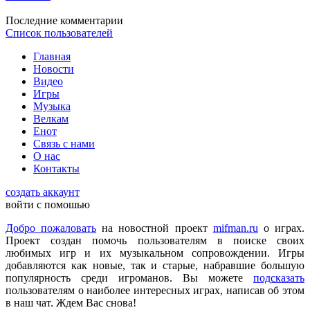
Последние комментарии
Список пользователей
DmitrieGaming
:
Можете добавить на сайте Hogwarts Legacy и
Главная
Palworld?
Новости
Видео
Игры
Музыка
Checkmate
:
ometu
,
Велкам
Что ты имеешь ввиду? На этом сайте игровые новости для
Енот
всех категорий людей, которые в той или иной форме
Связь с нами
интересуются играми и геймерской индустрией в целом.
О нас
Контакты
ometu
:
новости для женщин
создать аккаунт
войти с помошью
Добро пожаловать
на новостной проект
mifman.ru
о играх.
Mifman
:
Проект создан помочь пользователям в поиске своих
Цитата: lexafrog
любимых игр и их музыкальном сопровождении. Игры
Обновите, пожалуйста, игру Garry's Mod
добавляются как новые, так и старые, набравшие большую
популярность среди игроманов. Вы можете
подсказать
Игра обновлена
пользователям о наиболее интересных играх, написав об этом
в наш чат. Ждем Вас снова!