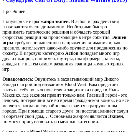
Про Экшен
Популярные игры
жанра экшен
. В action играх действия
развиваются очень динамично. Необходимо быстро
принимать тактические решения и обладать хорошей
скоростью реакции на происходящие в игре события.
Экшен
игры
требуют повышенного напряжения внимания и, как
правило, используют какое-либо оружие для продвижения по
сюжету. В игровую категорию
Action
попадает много игр
других жанров, например: шутеры, платформеры, квесты,
аркады и т.п., тем самым раздвигая границы компьютерных
игр.
Ознакомьтесь:
Окунитесь в захватывающий мир Дикого
Запада с игрой под названием Blood West. Вам предстоит
взять на себя роль основателя и защитника города в Нью-
Мексико, где законом правит только вам. Главный герой - это
человек, потерявший всё во время Гражданской войны, но всё
меняется, когда он случайно оказывается в разрушенном
городе. При помощи старого друга, он восстанавливает салун
и обретает свой дом,… Основным жанром является
Экшен
,
но могут присутствовать и смежные категории.
Скачать игру
Blood West
с помощью торрента и насладиться