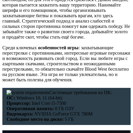
которая пытается захватить вашу территорию. Нанимайте
шерифа и его помощников, чтобы организовывать
захватывающие битвы и показывать врагам, кто здесь
главный. Стратегический подход и анализ слабостей и
сильных сторон противника помогут вам одержать победу. Не
забывайте также о развитии своего города, добывайте золото
и продаёте скот, чтобы стать ещё богаче.
Среди ключевых
особенностей игры
: захватывающие
перестрелки с противниками, интересные игровые персонажи
и возможность развивать свой город. Если вы любите игры с
азартными скачками, строительством и неожиданными
перестрелками, то обязательно скачайте Blood West бесплатно
на русском языке. Эта игра не только увлекательна, но и
может быть полезна для обучения.
Системные требования на ПК:
ОС:
Windows 10, 11 (64-bit)
Процессор:
Intel Core i5-7500
Оперативная память:
8 ГБ ОЗУ
Видеокарта:
NVIDIA GeForce GTX 780M
Свободное место на диске:
5 ГБ