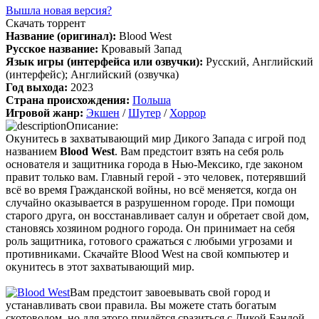
архив и FLAC), но основной – Unofficial Game Soundtrack
Вышла новая версия?
OST. На странице можно послушать онлайн полную версию,
Скачать торрент
включая треки от Paul Linford
Название (оригинал):
Blood West
Сборник получился добротный, наслаждайтесь!
Русское название:
Кровавый Запад
Язык игры (интерфейса или озвучки):
Русский, Английский
(интерфейс); Английский (озвучка)
Год выхода:
2023
Boycenunse
:
Добавьте пожалуйста саундтрек из игры NFS
Страна происхождения:
Польша
Most Wanted, которая 2005 года.
Игровой жанр:
Экшен
/
Шутер
/
Хоррор
Описание:
Окунитесь в захватывающий мир Дикого Запада с игрой под
названием
Blood West
. Вам предстоит взять на себя роль
Mifman
:
Добро пожаловать на игровой сайт mifman.ru
основателя и защитника города в Нью-Мексико, где законом
Делитесь играми с друзьями и добавляйте сайт в избранное.
правит только вам. Главный герой - это человек, потерявший
всё во время Гражданской войны, но всё меняется, когда он
В этом чате Вы можете общаться. Пишите свои отзывы и
случайно оказывается в разрушенном городе. При помощи
комментарии к играм.
старого друга, он восстанавливает салун и обретает свой дом,
становясь хозяином родного города. Он принимает на себя
роль защитника, готового сражаться с любыми угрозами и
противниками. Скачайте Blood West на свой компьютер и
окунитесь в этот захватывающий мир.
Вам предстоит завоевывать свой город и
устанавливать свои правила. Вы можете стать богатым
скотоводом, но для этого придётся сразиться с Дикой Бандой,