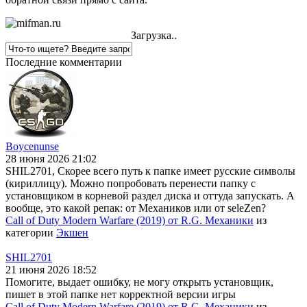
Загрузка..
Последние комментарии
Boycenunse
28 июня 2026 21:02
SHIL2701, Скорее всего путь к папке имеет русские символы
(кириллицу). Можно попробовать перенести папку с
установщиком в корневой раздел диска и оттуда запускать. А
вообще, это какой репак: от Механиков или от seleZen?
Call of Duty Modern Warfare (2019) от R.G. Механики
из
категории
Экшен
SHIL2701
21 июня 2026 18:52
Помогите, выдает ошибку, не могу открыть установщик,
пишет в этой папке нет корректной версии игры
Call of Duty Modern Warfare (2019) от R.G. Механики
из