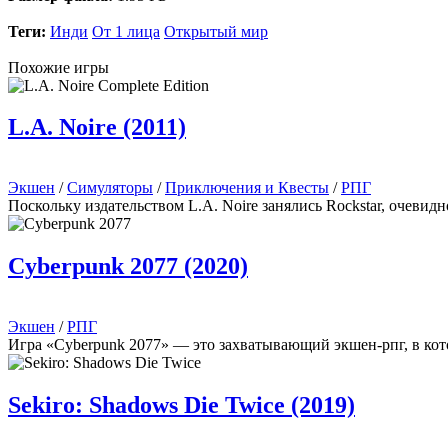
Теги:
Инди
От 1 лица
Открытый мир
Похожие игры
L.A. Noire (2011)
Экшен
/
Симуляторы
/
Приключения и Квесты
/
РПГ
Поскольку издательством L.A. Noire занялись Rockstar, очевид
Cyberpunk 2077 (2020)
Экшен
/
РПГ
Игра «Cyberpunk 2077» — это захватывающий экшен-рпг, в кото
Sekiro: Shadows Die Twice (2019)