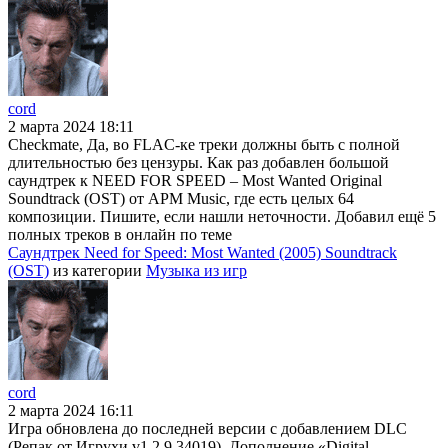
cord
2 марта 2024 18:11
Checkmate, Да, во FLAC-ке треки должны быть с полной
длительностью без цензуры. Как раз добавлен большой
саундтрек к NEED FOR SPEED – Most Wanted Original
Soundtrack (OST) от APM Music, где есть целых 64
композиции. Пишите, если нашли неточности. Добавил ещё 5
полных треков в онлайн по теме
Саундтрек Need for Speed: Most Wanted (2005) Soundtrack
(OST)
из категории
Музыка из игр
cord
2 марта 2024 16:11
Игра обновлена до последней версии с добавлением DLC
(Репак от Игрухи v1.2.9.34019). Дополнение «Digital