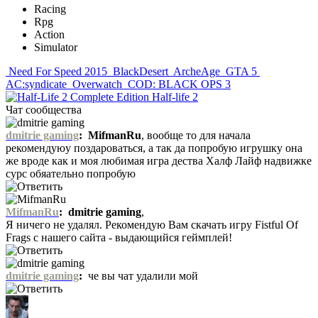
Racing
Rpg
Action
Simulator
Need For Speed 2015
BlackDesert
ArcheAge
GTA 5
AC:syndicate
Overwatch
COD: BLACK OPS 3
Half-life 2
Чат сообщества
dmitrie gaming
:
MifmanRu
, вообще то для начала
рекомендуюу поздароваться, а так да попробую игрушку она
же вроде как и моя любимая игра дества Халф Лайф надвижке
сурс обяательно попробую
MifmanRu
:
dmitrie gaming
,
Я ничего не удалял. Рекомендую Вам скачать игру Fistful Of
Frags с нашего сайта - выдающийся геймплей!
dmitrie gaming
:
че вы чат удалили мой