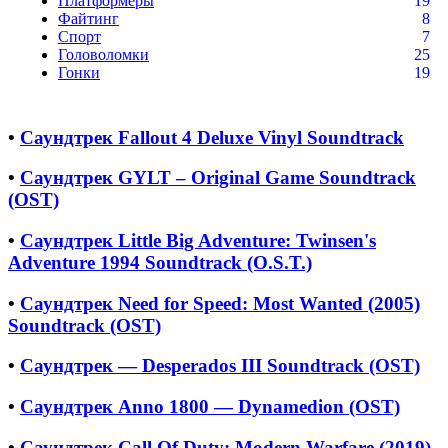
Платформеры
19
Файтинг
8
Спорт
7
Головоломки
25
Гонки
19
•
Саундтрек Fallout 4 Deluxe Vinyl Soundtrack
•
Саундтрек GYLT – Original Game Soundtrack
(OST)
•
Саундтрек Little Big Adventure: Twinsen's
Adventure 1994 Soundtrack (O.S.T.)
•
Саундтрек Need for Speed: Most Wanted (2005)
Soundtrack (OST)
•
Саундтрек — Desperados III Soundtrack (OST)
•
Саундтрек Anno 1800 — Dynamedion (OST)
•
Саундтрек Call Of Duty: Modern Warfare (2019)