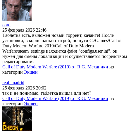
cord
25 февраля 2026 22:46
Таблетка есть, выложен новый торрент, качайте! После
установки, в корне папки с игрой, по пути C:\Games\Call of
Duty Modern Warfare 2019\Call of Duty Modern
Warfare\steam_settings находится файл "configs.user.ini", он
нужен для смены локализации и осуществляется посредством
редактирования
Call of Duty Modern Warfare (2019) от R.G. Механики
из
категории
Экшен
real_madrid
25 февраля 2026 20:02
так и не понимаю, таблетка вышла или нет?
Call of Duty Modern Warfare (2019) от R.G. Механики
из
категории
Экшен