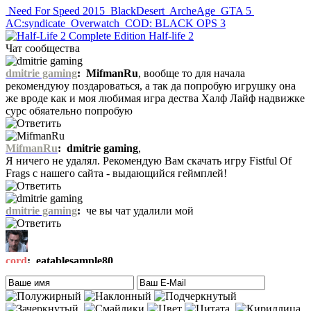
Need For Speed 2015
BlackDesert
ArcheAge
GTA 5
AC:syndicate
Overwatch
COD: BLACK OPS 3
Half-life 2
Чат сообщества
dmitrie gaming
:
MifmanRu
, вообще то для начала
рекомендуюу поздароваться, а так да попробую игрушку она
же вроде как и моя любимая игра дества Халф Лайф надвижке
сурс обяательно попробую
MifmanRu
:
dmitrie gaming
,
Я ничего не удалял. Рекомендую Вам скачать игру Fistful Of
Frags с нашего сайта - выдающийся геймплей!
dmitrie gaming
:
че вы чат удалили мой
cord
:
eatablesample80
,
Что-то не припомню такой игры на ПК, да и на приставках
тоже. Есть только одна мысль – это онлайн игра-одевалка
Hilary Duff and Her Baby.
На сайте нет онлайн игр. А вообще, Хилари Дафф – это