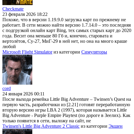
Checkmate
23 февраля 2026 18:22
Похоже, что в версии 1.19.9.0 загрузка карт по прежнему не
работает. В сети можно найти версию 1.7.14.0 – это последняя
с подгрузкой онлайн карт Bing, тех самых старых карт до 2020
года. Весит она меньше 80 Гб и, конечно, старовата и
вертолётов, Су-27, МиГ-29 в ней нет, но она на много краше
любой
Microsoft Flight Simulator
из категории
Симуляторы
cord
24 января 2026 00:11
После выхода ремейка Little Big Adventure – Twinsen’s Quest на
первую часть, разработчики из [2.21] готовят переработанную
вторую версию игры LBA 2 (1997), которая называется Little
Big Adventure - Purple Empire Playtest (по дороге в Зеелих). Как
только появится в сети, выложу на сайт, не
Twinsen's Little Big Adventure 2 Classic
из категории
Экшен