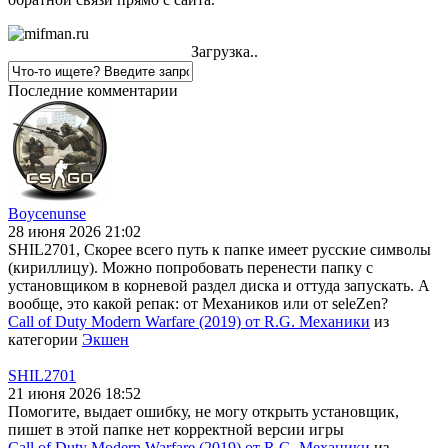
Загрузка..
Последние комментарии
Boycenunse
28 июня 2026 21:02
SHIL2701, Скорее всего путь к папке имеет русские символы
(кириллицу). Можно попробовать перенести папку с
установщиком в корневой раздел диска и оттуда запускать. А
вообще, это какой репак: от Механиков или от seleZen?
Call of Duty Modern Warfare (2019) от R.G. Механики
из
категории
Экшен
SHIL2701
21 июня 2026 18:52
Помогите, выдает ошибку, не могу открыть установщик,
пишет в этой папке нет корректной версии игры
Call of Duty Modern Warfare (2019) от R.G. Механики
из