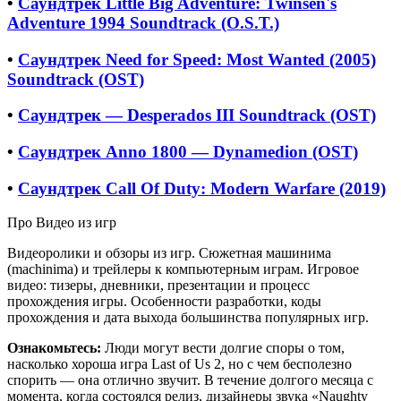
•
Саундтрек Little Big Adventure: Twinsen's
Adventure 1994 Soundtrack (O.S.T.)
•
Саундтрек Need for Speed: Most Wanted (2005)
Soundtrack (OST)
•
Саундтрек — Desperados III Soundtrack (OST)
•
Саундтрек Anno 1800 — Dynamedion (OST)
•
Саундтрек Call Of Duty: Modern Warfare (2019)
Про Видео из игр
Видеоролики и обзоры из игр. Сюжетная машинима
(machinima) и трейлеры к компьютерным играм. Игровое
видео: тизеры, дневники, презентации и процесс
прохождения игры. Особенности разработки, коды
прохождения и дата выхода большинства популярных игр.
Ознакомьтесь:
Люди могут вести долгие споры о том,
насколько хороша игра Last of Us 2, но с чем бесполезно
спорить — она отлично звучит. В течение долгого месяца с
момента, когда состоялся релиз, дизайнеры звука «Naughty