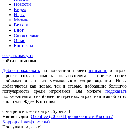
Palworld?
Новости
Видео
Игры
Музыка
Checkmate
:
ometu
,
Велкам
Что ты имеешь ввиду? На этом сайте игровые новости для
Енот
всех категорий людей, которые в той или иной форме
Связь с нами
интересуются играми и геймерской индустрией в целом.
О нас
Контакты
ometu
:
новости для женщин
создать аккаунт
войти с помошью
Добро пожаловать
на новостной проект
mifman.ru
о играх.
Mifman
:
Проект создан помочь пользователям в поиске своих
Цитата: lexafrog
любимых игр и их музыкальном сопровождении. Игры
Обновите, пожалуйста, игру Garry's Mod
добавляются как новые, так и старые, набравшие большую
популярность среди игроманов. Вы можете
подсказать
Игра обновлена
пользователям о наиболее интересных играх, написав об этом
в наш чат. Ждем Вас снова!
lexafrog
:
Обновите, пожалуйста, игру Garry's Mod. Много
Смотреть видео
из игры:
Syberia 3
обнов вышло, а на сайте старенькая...
Новость дня:
Oxenfree (2016 / Приключения и Квесты /
Хоррор / Платформеры)
Послушать музыку!