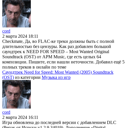
cord
2 марта 2024 18:11
Checkmate, Да, во FLAC-ке треки должны быть с полной
длительностью без цензуры. Как раз добавлен большой
саундтрек к NEED FOR SPEED – Most Wanted Original
Soundtrack (OST) от APM Music, где есть целых 64
композиции. Пишите, если нашли неточности. Добавил ещё 5
полных треков в онлайн по теме
Саундтрек Need for Speed: Most Wanted (2005) Soundtrack
(OST)
из категории
Музыка из игр
cord
2 марта 2024 16:11
Игра обновлена до последней версии с добавлением DLC
(Репак от Игрухи v1.2.9.34019). Дополнение «Digital