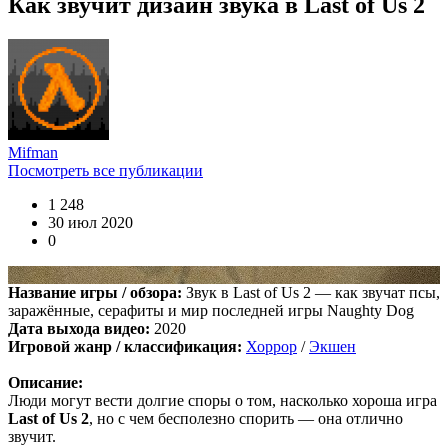
Как звучит дизайн звука в Last of Us 2
Boycenunse
:
Цитата: cord
Представлено несколько ссылок на скачивание (торрент,
архив и FLAC), но основной – Unofficial Game Soundtrack
OST. На странице можно послушать онлайн полную версию,
включая треки от Paul Linford
😁👏Огромная благодарность за труд. Не ожидал, что будет
Mifman
полный саундтрек в хорошем качестве. За flac отдельная
Посмотреть все публикации
благодарность ✔
1 248
30 июл 2020
0
cord
:
Boycenunse
,
Да, сделано. Добавил саундтрек Need for Speed: Most Wanted
Soundtrack (OST):
Название игры / обзора:
Звук в Last of Us 2 — как звучат псы,
скачать
заражённые, серафиты и мир последней игры Naughty Dog
Дата выхода видео:
2020
Представлено несколько ссылок на скачивание (торрент,
Игровой жанр / классификация:
Хоррор
/
Экшен
архив и FLAC), но основной – Unofficial Game Soundtrack
OST. На странице можно послушать онлайн полную версию,
Описание:
включая треки от Paul Linford
Люди могут вести долгие споры о том, насколько хороша игра
Сборник получился добротный, наслаждайтесь!
Last of Us 2
, но с чем бесполезно спорить — она отлично
звучит.