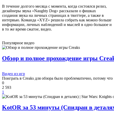
В течение долгого месяца с момента, когда состоялся релиз,
Boycenunse
:
Добавьте пожалуйста саундтрек из игры NFS
дизайнеры звука «Naughty Dog» рассказали о фишках
Most Wanted, которая 2005 года.
создания звука на личных страницах в твиттере, а также в
интервью. Команда «XYZ» решила собрать как можно больше
информации, личных наблюдений и мыслей в одно большое и
в то же время сжатое, видео.
Mifman
:
Добро пожаловать на игровой сайт mifman.ru
Делитесь играми с друзьями и добавляйте сайт в избранное.
Популярное видео
В этом чате Вы можете общаться. Пишите свои отзывы и
комментарии к играм.
Обзор и полное прохождение игры Crea
Видео из игр
Поиграть в Creaks для обзора было проблематично, потому что 
0
2 593
1
KotOR за 53 минуты (Спидран в деталях) 