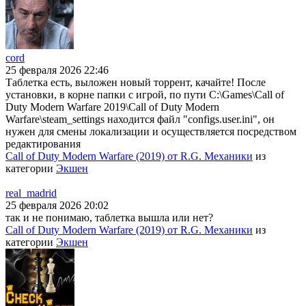
cord
25 февраля 2026 22:46
Таблетка есть, выложен новый торрент, качайте! После
установки, в корне папки с игрой, по пути C:\Games\Call of
Duty Modern Warfare 2019\Call of Duty Modern
Warfare\steam_settings находится файл "configs.user.ini", он
нужен для смены локализации и осуществляется посредством
редактирования
Call of Duty Modern Warfare (2019) от R.G. Механики
из
категории
Экшен
real_madrid
25 февраля 2026 20:02
так и не понимаю, таблетка вышла или нет?
Call of Duty Modern Warfare (2019) от R.G. Механики
из
категории
Экшен