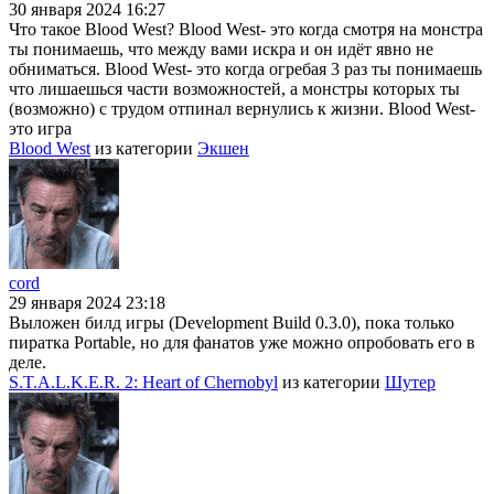
30 января 2024 16:27
Что такое Blood West? Blood West- это когда смотря на монстра
ты понимаешь, что между вами искра и он идёт явно не
обниматься. Blood West- это когда огребая 3 раз ты понимаешь
что лишаешься части возможностей, а монстры которых ты
(возможно) с трудом отпинал вернулись к жизни. Blood West-
это игра
Blood West
из категории
Экшен
cord
29 января 2024 23:18
Выложен билд игры (Development Build 0.3.0), пока только
пиратка Portable, но для фанатов уже можно опробовать его в
деле.
S.T.A.L.K.E.R. 2: Heart of Chernobyl
из категории
Шутер