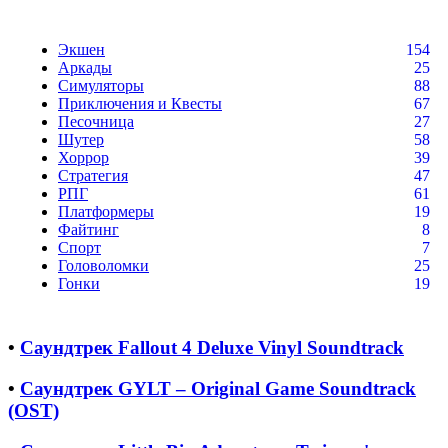
Экшен
154
Аркады
25
Симуляторы
88
Приключения и Квесты
67
Песочница
27
Шутер
58
Хоррор
39
Стратегия
47
РПГ
61
Платформеры
19
Файтинг
8
Спорт
7
Головоломки
25
Гонки
19
•
Саундтрек Fallout 4 Deluxe Vinyl Soundtrack
•
Саундтрек GYLT – Original Game Soundtrack
(OST)