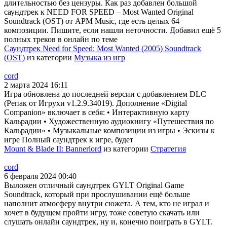
длительностью без цензуры. Как раз добавлен большой
саундтрек к NEED FOR SPEED – Most Wanted Original
Soundtrack (OST) от APM Music, где есть целых 64
композиции. Пишите, если нашли неточности. Добавил ещё 5
полных треков в онлайн по теме
Саундтрек Need for Speed: Most Wanted (2005) Soundtrack
(OST)
из категории
Музыка из игр
cord
2 марта 2024 16:11
Игра обновлена до последней версии с добавлением DLC
(Репак от Игрухи v1.2.9.34019). Дополнение «Digital
Companion» включает в себя: • Интерактивную карту
Кальрадии • Художественную аудиокнигу «Путешествия по
Кальрадии» • Музыкальные композиции из игры • Эскизы к
игре Полный саундтрек к игре, будет
Mount & Blade II: Bannerlord
из категории
Стратегия
cord
6 февраля 2024 00:40
Выложен отличный саундтрек GYLT Original Game
Soundtrack, который при прослушивании ещё больше
наполнит атмосферу внутри сюжета. А тем, кто не играл и
хочет в будущем пройти игру, тоже советую скачать или
слушать онлайн саундтрек, ну и, конечно поиграть в GYLT.