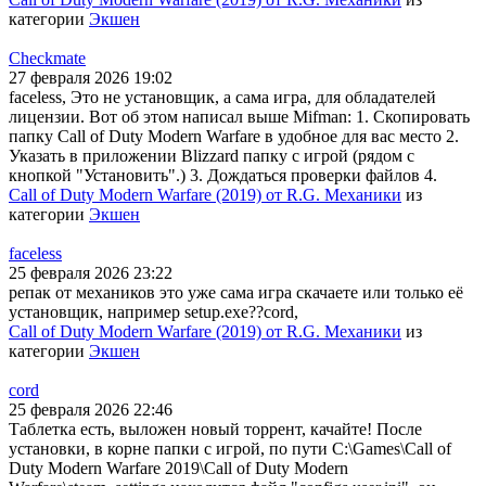
категории
Экшен
Checkmate
27 февраля 2026 19:02
faceless, Это не установщик, а сама игра, для обладателей
лицензии. Вот об этом написал выше Mifman: 1. Скопировать
папку Call of Duty Modern Warfare в удобное для вас место 2.
Указать в приложении Blizzard папку с игрой (рядом с
кнопкой "Установить".) 3. Дождаться проверки файлов 4.
Call of Duty Modern Warfare (2019) от R.G. Механики
из
категории
Экшен
faceless
25 февраля 2026 23:22
репак от механиков это уже сама игра скачаете или только её
установщик, например setup.exe??cord,
Call of Duty Modern Warfare (2019) от R.G. Механики
из
категории
Экшен
cord
25 февраля 2026 22:46
Таблетка есть, выложен новый торрент, качайте! После
установки, в корне папки с игрой, по пути C:\Games\Call of
Duty Modern Warfare 2019\Call of Duty Modern