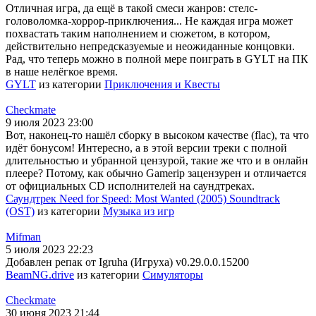
Отличная игра, да ещё в такой смеси жанров: стелс-
головоломка-хоррор-приключения... Не каждая игра может
похвастать таким наполнением и сюжетом, в котором,
действительно непредсказуемые и неожиданные концовки.
Рад, что теперь можно в полной мере поиграть в GYLT на ПК
в наше нелёгкое время.
GYLT
из категории
Приключения и Квесты
Checkmate
9 июля 2023 23:00
Вот, наконец-то нашёл сборку в высоком качестве (flac), та что
идёт бонусом! Интересно, а в этой версии треки с полной
длительностью и убранной цензурой, такие же что и в онлайн
плеере? Потому, как обычно Gamerip зацензурен и отличается
от официальных CD исполнителей на саундтреках.
Саундтрек Need for Speed: Most Wanted (2005) Soundtrack
(OST)
из категории
Музыка из игр
Mifman
5 июля 2023 22:23
Добавлен репак от Igruha (Игруха) v0.29.0.0.15200
BeamNG.drive
из категории
Симуляторы
Checkmate
30 июня 2023 21:44