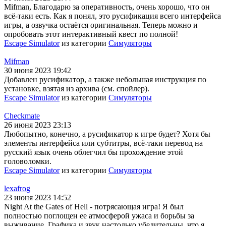
Mifman, Благодарю за оперативность, очень хорошо, что он
всё-таки есть. Как я понял, это русификация всего интерфейса
игры, а озвучка остаётся оригинальная. Теперь можно и
опробовать этот интерактивный квест по полной!
Escape Simulator
из категории
Симуляторы
Mifman
30 июня 2023 19:42
Добавлен русификатор, а также небольшая инструкция по
установке, взятая из архива (см. спойлер).
Escape Simulator
из категории
Симуляторы
Checkmate
26 июня 2023 23:13
Любопытно, конечно, а русификатор к игре будет? Хотя бы
элементы интерфейса или субтитры, всё-таки перевод на
русский язык очень облегчил бы прохождение этой
головоломки.
Escape Simulator
из категории
Симуляторы
lexafrog
23 июня 2023 14:52
Night At the Gates of Hell - потрясающая игра! Я был
полностью поглощен ее атмосферой ужаса и борьбы за
выживание. Графика и звук настолько убедительны, что я