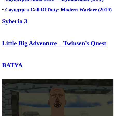
•
Саундтрек Call Of Duty: Modern Warfare (2019)
Syberia 3
Little Big Adventure – Twinsen’s Quest
BATYA