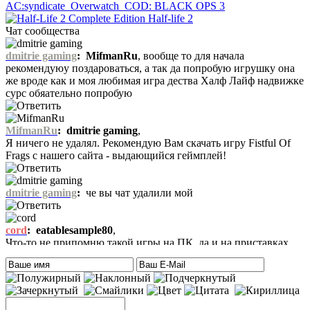
AC:syndicate
Overwatch
COD: BLACK OPS 3
Half-life 2
Чат сообщества
dmitrie gaming
:
MifmanRu
, вообще то для начала
рекомендуюу поздароваться, а так да попробую игрушку она
же вроде как и моя любимая игра дества Халф Лайф надвижке
сурс обяательно попробую
MifmanRu
:
dmitrie gaming
,
Я ничего не удалял. Рекомендую Вам скачать игру Fistful Of
Frags с нашего сайта - выдающийся геймплей!
dmitrie gaming
:
че вы чат удалили мой
cord
:
eatablesample80
,
Что-то не припомню такой игры на ПК, да и на приставках
тоже. Есть только одна мысль – это онлайн игра-одевалка
Hilary Duff and Her Baby.
На сайте нет онлайн игр. А вообще, Хилари Дафф – это
актриса