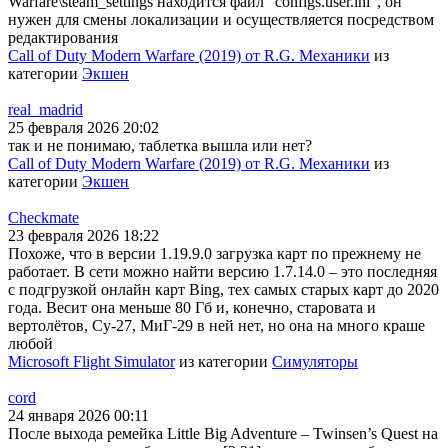
Warfare\steam_settings находится файл "configs.user.ini", он
нужен для смены локализации и осуществляется посредством
редактирования
Call of Duty Modern Warfare (2019) от R.G. Механики
из
категории
Экшен
real_madrid
25 февраля 2026 20:02
так и не понимаю, таблетка вышла или нет?
Call of Duty Modern Warfare (2019) от R.G. Механики
из
категории
Экшен
Checkmate
23 февраля 2026 18:22
Похоже, что в версии 1.19.9.0 загрузка карт по прежнему не
работает. В сети можно найти версию 1.7.14.0 – это последняя
с подгрузкой онлайн карт Bing, тех самых старых карт до 2020
года. Весит она меньше 80 Гб и, конечно, старовата и
вертолётов, Су-27, МиГ-29 в ней нет, но она на много краше
любой
Microsoft Flight Simulator
из категории
Симуляторы
cord
24 января 2026 00:11
После выхода ремейка Little Big Adventure – Twinsen’s Quest на