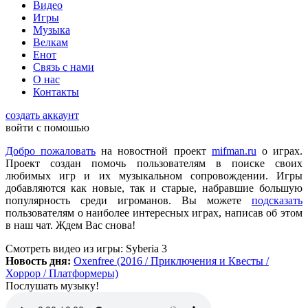
Видео
всех категорий людей, которые в той или иной форме
Игры
интересуются играми и геймерской индустрией в целом.
Музыка
Велкам
Енот
ometu
:
новости для женщин
Связь с нами
О нас
Контакты
Mifman
:
Цитата: lexafrog
создать аккаунт
Обновите, пожалуйста, игру Garry's Mod
войти с помошью
Игра обновлена
Добро пожаловать
на новостной проект
mifman.ru
о играх.
Проект создан помочь пользователям в поиске своих
любимых игр и их музыкальном сопровождении. Игры
lexafrog
:
Обновите, пожалуйста, игру Garry's Mod. Много
добавляются как новые, так и старые, набравшие большую
обнов вышло, а на сайте старенькая...
популярность среди игроманов. Вы можете
подсказать
пользователям о наиболее интересных играх, написав об этом
в наш чат. Ждем Вас снова!
cord
:
Grisha
,
Да, есть такая и даже с дополнительной модификацией
Смотреть видео
из игры:
Syberia 3
StarCraft Cartooned (мультяшки).
Новость дня:
Oxenfree (2016 / Приключения и Квесты /
Вот она:
StarCraft Remastered
Хоррор / Платформеры)
Послушать музыку!
Grisha
:
Очень понравился сайт. Пожалуй я останусь здесь.