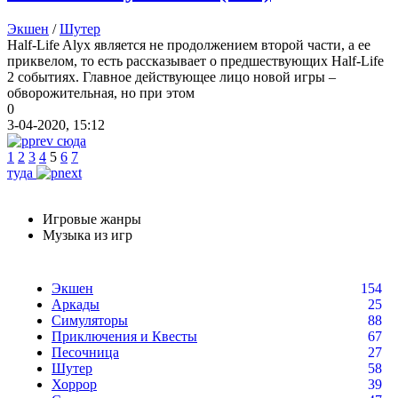
Экшен
/
Шутер
Half-Life Alyx является не продолжением второй части, а ее
приквелом, то есть рассказывает о предшествующих Half-Life
2 событиях. Главное действующее лицо новой игры –
обворожительная, но при этом
0
3-04-2020, 15:12
сюда
1
2
3
4
5
6
7
туда
Игровые жанры
Музыка из игр
Экшен
154
Аркады
25
Симуляторы
88
Приключения и Квесты
67
Песочница
27
Шутер
58
Хоррор
39