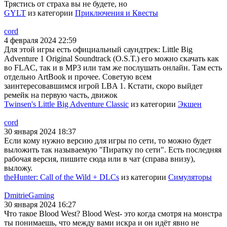
Трястись от страха вы не будете, но
GYLT
из категории
Приключения и Квесты
cord
4 февраля 2024 22:59
Для этой игры есть официальный саундтрек: Little Big
Adventure 1 Original Soundtrack (O.S.T.) его можно скачать как
во FLAC, так и в MP3 или там же послушать онлайн. Там есть
отдельно ArtBook и прочее. Советую всем
заинтересовавшимся игрой LBA 1. Кстати, скоро выйдет
ремейк на первую часть, движок
Twinsen's Little Big Adventure Classic
из категории
Экшен
cord
30 января 2024 18:37
Если кому нужно версию для игры по сети, то можно будет
выложить так называемую "Пиратку по сети". Есть последняя
рабочая версия, пишите сюда или в чат (справа внизу),
выложу.
theHunter: Call of the Wild + DLCs
из категории
Симуляторы
DmitrieGaming
30 января 2024 16:27
Что такое Blood West? Blood West- это когда смотря на монстра
ты понимаешь, что между вами искра и он идёт явно не