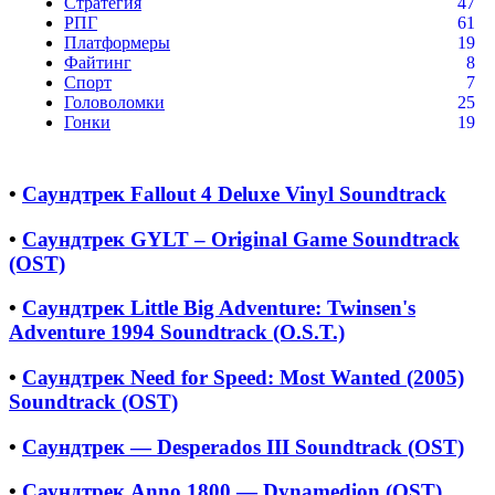
Стратегия
47
РПГ
61
Платформеры
19
Файтинг
8
Спорт
7
Головоломки
25
Гонки
19
•
Саундтрек Fallout 4 Deluxe Vinyl Soundtrack
•
Саундтрек GYLT – Original Game Soundtrack
(OST)
•
Саундтрек Little Big Adventure: Twinsen's
Adventure 1994 Soundtrack (O.S.T.)
•
Саундтрек Need for Speed: Most Wanted (2005)
Soundtrack (OST)
•
Саундтрек — Desperados III Soundtrack (OST)
•
Саундтрек Anno 1800 — Dynamedion (OST)