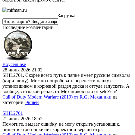
Загрузка..
Последние комментарии
Boycenunse
28 июня 2026 21:02
SHIL2701, Скорее всего путь к папке имеет русские символы
(кириллицу). Можно попробовать перенести папку с
установщиком в корневой раздел диска и оттуда запускать. А
вообще, это какой репак: от Механиков или от seleZen?
Call of Duty Modern Warfare (2019) от R.G. Механики
из
категории
Экшен
SHIL2701
21 июня 2026 18:52
Помогите, выдает ошибку, не могу открыть установщик,
пишет в этой папке нет корректной версии игры
Call of Duty Modern Warfare (2019) от R.G. Механики
из