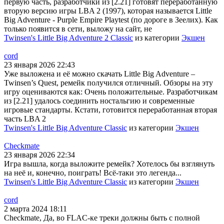
первую часть, разработчики из [2.21] готовят переработанную
вторую версию игры LBA 2 (1997), которая называется Little
Big Adventure - Purple Empire Playtest (по дороге в Зеелих). Как
только появится в сети, выложу на сайт, не
Twinsen's Little Big Adventure 2 Classic
из категории
Экшен
cord
23 января 2026 22:43
Уже выложена и её можно скачать Little Big Adventure –
Twinsen’s Quest, ремейк получился отличный. Обзоры на эту
игру оцениваются как: Очень положительные. Разработчикам
из [2.21] удалось соединить ностальгию и современные
игровые стандарты. Кстати, готовится переработанная вторая
часть LBA 2
Twinsen's Little Big Adventure Classic
из категории
Экшен
Checkmate
23 января 2026 22:34
Игра вышла, когда выложите ремейк? Хотелось бы взглянуть
на неё и, конечно, поиграть! Всё-таки это легенда...
Twinsen's Little Big Adventure Classic
из категории
Экшен
cord
2 марта 2024 18:11
Checkmate, Да, во FLAC-ке треки должны быть с полной