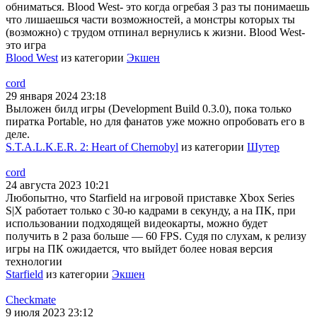
обниматься. Blood West- это когда огребая 3 раз ты понимаешь
что лишаешься части возможностей, а монстры которых ты
(возможно) с трудом отпинал вернулись к жизни. Blood West-
это игра
Blood West
из категории
Экшен
cord
29 января 2024 23:18
Выложен билд игры (Development Build 0.3.0), пока только
пиратка Portable, но для фанатов уже можно опробовать его в
деле.
S.T.A.L.K.E.R. 2: Heart of Chernobyl
из категории
Шутер
cord
24 августа 2023 10:21
Любопытно, что Starfield на игровой приставке Xbox Series
S|X работает только с 30-ю кадрами в секунду, а на ПК, при
использовании подходящей видеокарты, можно будет
получить в 2 раза больше — 60 FPS. Судя по слухам, к релизу
игры на ПК ожидается, что выйдет более новая версия
технологии
Starfield
из категории
Экшен
Checkmate
9 июля 2023 23:12