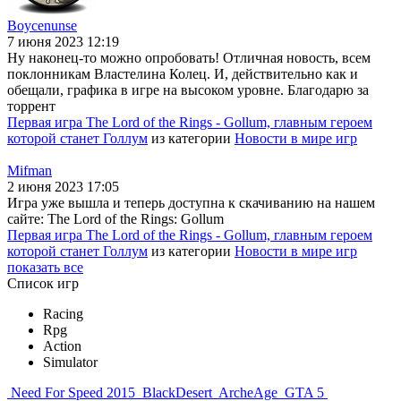
Boycenunse
7 июня 2023 12:19
Ну наконец-то можно опробовать! Отличная новость, всем
поклонникам Властелина Колец. И, действительно как и
обещали, графика в игре на высоком уровне. Благодарю за
торрент
Первая игра The Lord of the Rings - Gollum, главным героем
которой станет Голлум
из категории
Новости в мире игр
Mifman
2 июня 2023 17:05
Игра уже вышла и теперь доступна к скачиванию на нашем
сайте: The Lord of the Rings: Gollum
Первая игра The Lord of the Rings - Gollum, главным героем
которой станет Голлум
из категории
Новости в мире игр
показать все
Список игр
Racing
Rpg
Action
Simulator
Need For Speed 2015
BlackDesert
ArcheAge
GTA 5