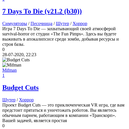
7 Days To Die
(v21.2 (b30))
cord
:
Boycenunse
,
Да, сделано. Добавил саундтрек Need for Speed: Most Wanted
Soundtrack (OST):
Симуляторы
/
Песочница
/
Шутер
/
Хоррор
скачать
Игра 7 Days To Die — захватывающий своей атмосферой
survival-horror от студии «The Fun Pimps». Здесь вы будете
Представлено несколько ссылок на скачивание (торрент,
выживать в апокалипсисе среди зомби, добывая ресурсы и
архив и FLAC), но основной – Unofficial Game Soundtrack
строя базы.
OST. На странице можно послушать онлайн полную версию,
0
включая треки от Paul Linford
28-07-2020, 22:23
Сборник получился добротный, наслаждайтесь!
Mifman
1
Boycenunse
:
Добавьте пожалуйста саундтрек из игры NFS
Most Wanted, которая 2005 года.
Budget Cuts
Mifman
:
Добро пожаловать на игровой сайт mifman.ru
Шутер
/
Хоррор
Делитесь играми с друзьями и добавляйте сайт в избранное.
Проект Budget Cuts — это приключенческая VR игра, где вам
предстоит прятаться и уничтожать роботов. Вы являетесь
В этом чате Вы можете общаться. Пишите свои отзывы и
обычным парнем, работающим в компании «Транскорп».
комментарии к играм.
Вашей задачей, является простая
0