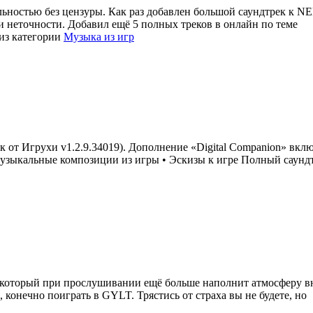
ьностью без цензуры. Как раз добавлен большой саундтрек к NE
и неточности. Добавил ещё 5 полных треков в онлайн по теме
из категории
Музыка из игр
 от Игрухи v1.2.9.34019). Дополнение «Digital Companion» вклю
зыкальные композиции из игры • Эскизы к игре Полный саундтр
который при прослушивании ещё больше наполнит атмосферу вну
, конечно поиграть в GYLT. Трястись от страха вы не будете, но