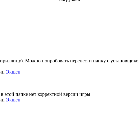
кириллицу). Можно попробовать перенести папку с установщиком 
рии
Экшен
 в этой папке нет корректной версии игры
рии
Экшен