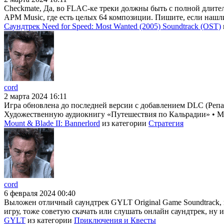
Checkmate, Да, во FLAC-ке треки должны быть с полной длител
APM Music, где есть целых 64 композиции. Пишите, если нашл
Саундтрек Need for Speed: Most Wanted (2005) Soundtrack (OST)
cord
2 марта 2024 16:11
Игра обновлена до последней версии с добавлением DLC (Репак
Художественную аудиокнигу «Путешествия по Кальрадии» • Му
Mount & Blade II: Bannerlord
из категории
Стратегия
cord
6 февраля 2024 00:40
Выложен отличный саундтрек GYLT Original Game Soundtrack, 
игру, тоже советую скачать или слушать онлайн саундтрек, ну и
GYLT
из категории
Приключения и Квесты