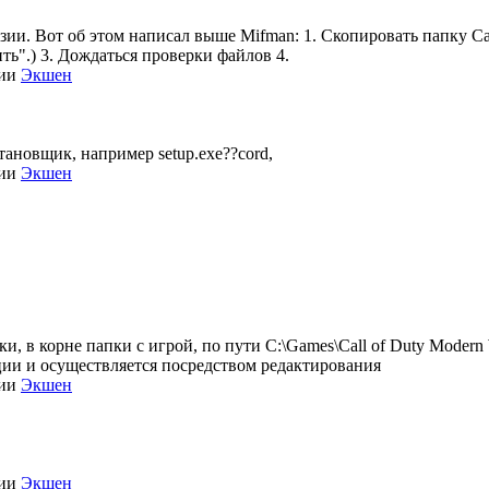
нзии. Вот об этом написал выше Mifman: 1. Скопировать папку Call
ть".) 3. Дождаться проверки файлов 4.
рии
Экшен
становщик, например setup.exe??cord,
рии
Экшен
, в корне папки с игрой, по пути C:\Games\Call of Duty Modern Wa
зации и осуществляется посредством редактирования
рии
Экшен
рии
Экшен