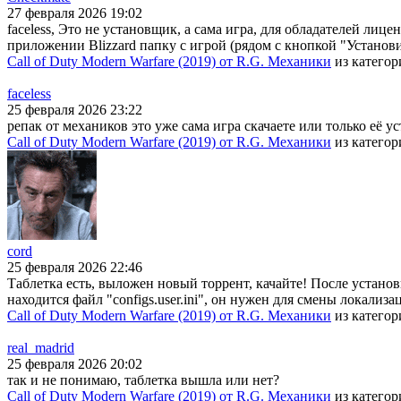
27 февраля 2026 19:02
faceless, Это не установщик, а сама игра, для обладателей лице
приложении Blizzard папку с игрой (рядом с кнопкой "Установи
Call of Duty Modern Warfare (2019) от R.G. Механики
из катего
faceless
25 февраля 2026 23:22
репак от механиков это уже сама игра скачаете или только её у
Call of Duty Modern Warfare (2019) от R.G. Механики
из катего
cord
25 февраля 2026 22:46
Таблетка есть, выложен новый торрент, качайте! После установки
находится файл "configs.user.ini", он нужен для смены локали
Call of Duty Modern Warfare (2019) от R.G. Механики
из катего
real_madrid
25 февраля 2026 20:02
так и не понимаю, таблетка вышла или нет?
Call of Duty Modern Warfare (2019) от R.G. Механики
из катего