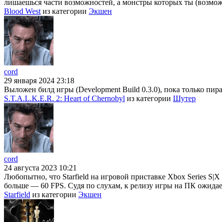
лишаешься части возможностей, а монстры которых ты (возможн
Blood West
из категории
Экшен
cord
29 января 2024 23:18
Выложен билд игры (Development Build 0.3.0), пока только пира
S.T.A.L.K.E.R. 2: Heart of Chernobyl
из категории
Шутер
cord
24 августа 2023 10:21
Любопытно, что Starfield на игровой приставке Xbox Series S|X
больше — 60 FPS. Судя по слухам, к релизу игры на ПК ожидае
Starfield
из категории
Экшен