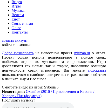
Видео
всех категорий людей, которые в той или иной форме
Игры
интересуются играми и геймерской индустрией в целом.
Музыка
Велкам
Енот
ometu
:
новости для женщин
Связь с нами
О нас
Контакты
Mifman
:
Цитата: lexafrog
создать аккаунт
Обновите, пожалуйста, игру Garry's Mod
войти с помошью
Игра обновлена
Добро пожаловать
на новостной проект
mifman.ru
о играх.
Проект создан помочь пользователям в поиске своих
любимых игр и их музыкальном сопровождении. Игры
lexafrog
:
Обновите, пожалуйста, игру Garry's Mod. Много
добавляются как новые, так и старые, набравшие большую
обнов вышло, а на сайте старенькая...
популярность среди игроманов. Вы можете
подсказать
пользователям о наиболее интересных играх, написав об этом
в наш чат. Ждем Вас снова!
cord
:
Grisha
,
Да, есть такая и даже с дополнительной модификацией
Смотреть видео
из игры:
Syberia 3
StarCraft Cartooned (мультяшки).
Новость дня:
Oxenfree (2016 / Приключения и Квесты /
Вот она:
StarCraft Remastered
Хоррор / Платформеры)
Послушать музыку!
Grisha
:
Очень понравился сайт. Пожалуй я останусь здесь.