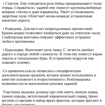
• Стрелок. Ему отводиться роль бойца прикрывающего тылы
отряда. Справиться с задачей ему помогут крупнокалиберные
мощные стволы и даже взрывчатка. Умеет устанавливать
защитные поля. Облегчает жизнь команде устанавливая
канатные дороги;
• Разведчик. Для него нет непреодолимых препятствий.
Крюки-кошки позволяют взобраться даже на отвесную скалу.
Снайперская винтовка поможет эффективно устранять
любого противника;
• Бурильщик. Выполняет роль танка. С легкость пробьет
дорогу в породе любой сложности. В этом ему помогут взрыв
пакеты и специальные буры. В устранении недругов ему
поможет огнемет.
Со временем классы обзавелись специфическим
дополнительным оружием, которое можно использовать в
качестве основного и второстепенного. Разблокировка
возможна после выполнения цепочки заданий.
Участники вылазки должны при себе иметь личную кирку,
сканер породы, метательный взрывоопасный снаряд, броне
костюм со щитами и набор ярких факелов, которые бросают в
бездну для изучения.