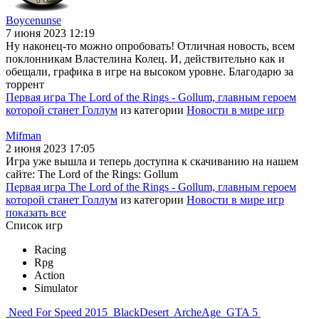
Boycenunse
7 июня 2023 12:19
Ну наконец-то можно опробовать! Отличная новость, всем
поклонникам Властелина Колец. И, действительно как и
обещали, графика в игре на высоком уровне. Благодарю за
торрент
Первая игра The Lord of the Rings - Gollum, главным героем
которой станет Голлум
из категории
Новости в мире игр
Mifman
2 июня 2023 17:05
Игра уже вышла и теперь доступна к скачиванию на нашем
сайте: The Lord of the Rings: Gollum
Первая игра The Lord of the Rings - Gollum, главным героем
которой станет Голлум
из категории
Новости в мире игр
показать все
Список игр
Racing
Rpg
Action
Simulator
Need For Speed 2015
BlackDesert
ArcheAge
GTA 5