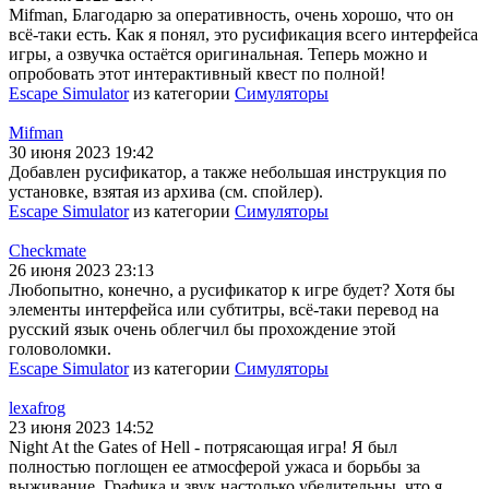
Mifman, Благодарю за оперативность, очень хорошо, что он
всё-таки есть. Как я понял, это русификация всего интерфейса
игры, а озвучка остаётся оригинальная. Теперь можно и
опробовать этот интерактивный квест по полной!
Escape Simulator
из категории
Симуляторы
Mifman
30 июня 2023 19:42
Добавлен русификатор, а также небольшая инструкция по
установке, взятая из архива (см. спойлер).
Escape Simulator
из категории
Симуляторы
Checkmate
26 июня 2023 23:13
Любопытно, конечно, а русификатор к игре будет? Хотя бы
элементы интерфейса или субтитры, всё-таки перевод на
русский язык очень облегчил бы прохождение этой
головоломки.
Escape Simulator
из категории
Симуляторы
lexafrog
23 июня 2023 14:52
Night At the Gates of Hell - потрясающая игра! Я был
полностью поглощен ее атмосферой ужаса и борьбы за
выживание. Графика и звук настолько убедительны, что я