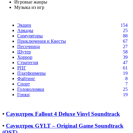
Игровые жанры
Музыка из игр
Экшен
154
Аркады
25
Симуляторы
88
Приключения и Квесты
67
Песочница
27
Шутер
58
Хоррор
39
Стратегия
47
РПГ
61
Платформеры
19
Файтинг
8
Спорт
7
Головоломки
25
Гонки
19
•
Саундтрек Fallout 4 Deluxe Vinyl Soundtrack
•
Саундтрек GYLT – Original Game Soundtrack
(OST)