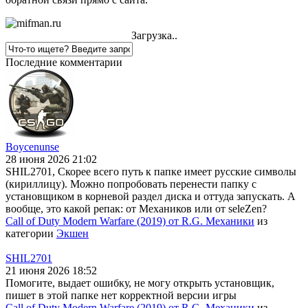
Загрузка..
Последние комментарии
Boycenunse
28 июня 2026 21:02
SHIL2701, Скорее всего путь к папке имеет русские символы
(кириллицу). Можно попробовать перенести папку с
установщиком в корневой раздел диска и оттуда запускать. А
вообще, это какой репак: от Механиков или от seleZen?
Call of Duty Modern Warfare (2019) от R.G. Механики
из
категории
Экшен
SHIL2701
21 июня 2026 18:52
Помогите, выдает ошибку, не могу открыть установщик,
пишет в этой папке нет корректной версии игры
Call of Duty Modern Warfare (2019) от R.G. Механики
из