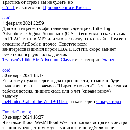
Трястись от страха вы не будете, но
GYLT
из категории
Приключения и Квесты
cord
4 февраля 2024 22:59
Для этой игры есть официальный саундтрек: Little Big
Adventure 1 Original Soundtrack (O.S.T.) его можно скачать как
во FLAC, так и в MP3 или там же послушать онлайн. Там есть
отдельно ArtBook и прочее. Советую всем
заинтересовавшимся игрой LBA 1. Кстати, скоро выйдет
ремейк на первую часть, движок
Twinsen's Little Big Adventure Classic
из категории
Экшен
cord
30 января 2024 18:37
Если кому нужно версию для игры по сети, то можно будет
выложить так называемую "Пиратку по сети". Есть последняя
рабочая версия, пишите сюда или в чат (справа внизу),
выложу.
theHunter: Call of the Wild + DLCs
из категории
Симуляторы
DmitrieGaming
30 января 2024 16:27
Что такое Blood West? Blood West- это когда смотря на монстра
ты понимаешь, что между вами искра и он идёт явно не