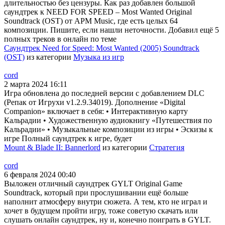
длительностью без цензуры. Как раз добавлен большой
саундтрек к NEED FOR SPEED – Most Wanted Original
Soundtrack (OST) от APM Music, где есть целых 64
композиции. Пишите, если нашли неточности. Добавил ещё 5
полных треков в онлайн по теме
Саундтрек Need for Speed: Most Wanted (2005) Soundtrack
(OST)
из категории
Музыка из игр
cord
2 марта 2024 16:11
Игра обновлена до последней версии с добавлением DLC
(Репак от Игрухи v1.2.9.34019). Дополнение «Digital
Companion» включает в себя: • Интерактивную карту
Кальрадии • Художественную аудиокнигу «Путешествия по
Кальрадии» • Музыкальные композиции из игры • Эскизы к
игре Полный саундтрек к игре, будет
Mount & Blade II: Bannerlord
из категории
Стратегия
cord
6 февраля 2024 00:40
Выложен отличный саундтрек GYLT Original Game
Soundtrack, который при прослушивании ещё больше
наполнит атмосферу внутри сюжета. А тем, кто не играл и
хочет в будущем пройти игру, тоже советую скачать или
слушать онлайн саундтрек, ну и, конечно поиграть в GYLT.