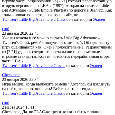
первую часть, разработчики из [2.21] готовят переработанную
вторую версию игры LBA 2 (1997), которая называется Little
Big Adventure - Purple Empire Playtest (по дороге в Зеелих). Как
только появится в сети, выложу на сайт, не
Twinsen's Little Big Adventure 2 Classic
из категории
Экшен
cord
23 января 2026 22:43
Уже выложена и её можно скачать Little Big Adventure –
Twinsen’s Quest, ремейк получился отличный. Обзоры на эту
игру оцениваются как: Очень положительные. Разработчикам
из [2.21] удалось соединить ностальгию и современные
игровые стандарты. Кстати, готовится переработанная вторая
часть LBA 2
Twinsen's Little Big Adventure Classic
из категории
Экшен
Checkmate
23 января 2026 22:34
Игра вышла, когда выложите ремейк? Хотелось бы взглянуть
на неё и, конечно, поиграть! Всё-таки это легенда...
Twinsen's Little Big Adventure Classic
из категории
Экшен
cord
2 марта 2024 18:11
Checkmate, Да, во FLAC-ке треки должны быть с полной