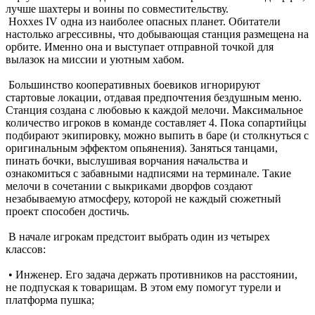
лучше шахтеры и воины по совместительству.
Hoxxes IV одна из наиболее опасных планет. Обитатели
настолько агрессивны, что добывающая станция размещена на
орбите. Именно она и выступает отправной точкой для
вылазок на миссии и уютным хабом.
Большинство кооперативных боевиков игнорируют
стартовые локации, отдавая предпочтения бездушным меню.
Станция создана с любовью к каждой мелочи. Максимальное
количество игроков в команде составляет 4. Пока сопартийцы
подбирают экипировку, можно выпить в баре (и столкнуться с
оригинальным эффектом опьянения). Заняться танцами,
пинать бочки, выслушивая ворчания начальства и
ознакомиться с забавными надписями на терминале. Такие
мелочи в сочетании с выкриками дворфов создают
незабываемую атмосферу, которой не каждый сюжетный
проект способен достичь.
В начале игрокам предстоит выбрать один из четырех
классов:
• Инженер. Его задача держать противников на расстоянии,
не подпуская к товарищам. В этом ему помогут турели и
платформа пушка;