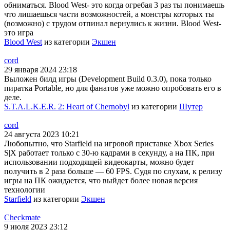
обниматься. Blood West- это когда огребая 3 раз ты понимаешь
что лишаешься части возможностей, а монстры которых ты
(возможно) с трудом отпинал вернулись к жизни. Blood West-
это игра
Blood West
из категории
Экшен
cord
29 января 2024 23:18
Выложен билд игры (Development Build 0.3.0), пока только
пиратка Portable, но для фанатов уже можно опробовать его в
деле.
S.T.A.L.K.E.R. 2: Heart of Chernobyl
из категории
Шутер
cord
24 августа 2023 10:21
Любопытно, что Starfield на игровой приставке Xbox Series
S|X работает только с 30-ю кадрами в секунду, а на ПК, при
использовании подходящей видеокарты, можно будет
получить в 2 раза больше — 60 FPS. Судя по слухам, к релизу
игры на ПК ожидается, что выйдет более новая версия
технологии
Starfield
из категории
Экшен
Checkmate
9 июля 2023 23:12