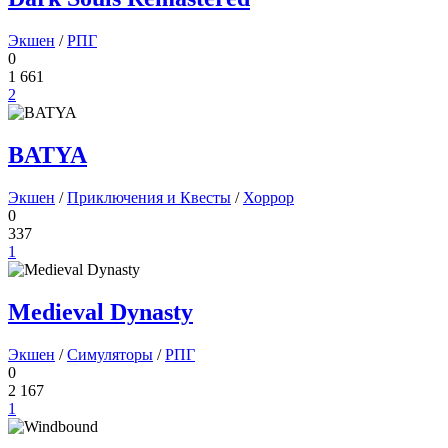
Экшен
/
РПГ
0
1 661
2
BATYA
Экшен
/
Приключения и Квесты
/
Хоррор
0
337
1
Medieval Dynasty
Экшен
/
Симуляторы
/
РПГ
0
2 167
1