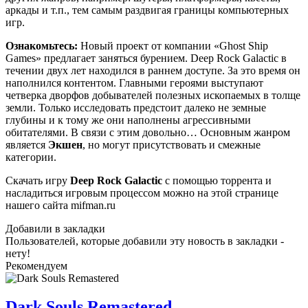
аркады и т.п., тем самым раздвигая границы компьютерных
игр.
Ознакомьтесь:
Новый проект от компании «Ghost Ship
Games» предлагает заняться бурением. Deep Rock Galactic в
течении двух лет находился в раннем доступе. За это время он
наполнился контентом. Главными героями выступают
четверка дворфов добывателей полезных ископаемых в толще
земли. Только исследовать предстоит далеко не земные
глубины и к тому же они наполнены агрессивными
обитателями. В связи с этим довольно… Основным жанром
является
Экшен
, но могут присутствовать и смежные
категории.
Скачать игру
Deep Rock Galactic
с помощью торрента и
насладиться игровым процессом можно на этой странице
нашего сайта mifman.ru
Добавили в закладки
Пользователей, которые добавили эту новость в закладки -
нету!
Рекомендуем
Dark Souls Remastered