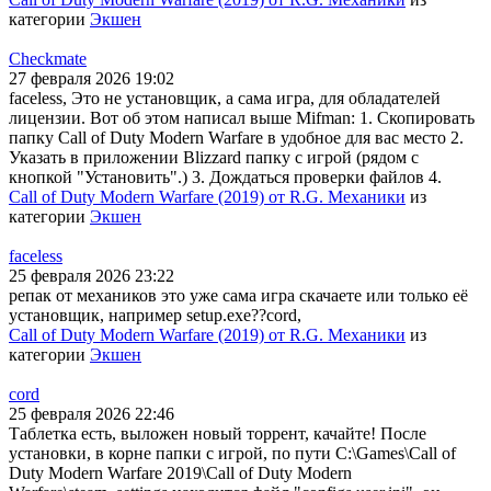
категории
Экшен
Checkmate
27 февраля 2026 19:02
faceless, Это не установщик, а сама игра, для обладателей
лицензии. Вот об этом написал выше Mifman: 1. Скопировать
папку Call of Duty Modern Warfare в удобное для вас место 2.
Указать в приложении Blizzard папку с игрой (рядом с
кнопкой "Установить".) 3. Дождаться проверки файлов 4.
Call of Duty Modern Warfare (2019) от R.G. Механики
из
категории
Экшен
faceless
25 февраля 2026 23:22
репак от механиков это уже сама игра скачаете или только её
установщик, например setup.exe??cord,
Call of Duty Modern Warfare (2019) от R.G. Механики
из
категории
Экшен
cord
25 февраля 2026 22:46
Таблетка есть, выложен новый торрент, качайте! После
установки, в корне папки с игрой, по пути C:\Games\Call of
Duty Modern Warfare 2019\Call of Duty Modern