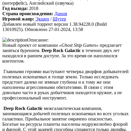
(интерфейс), Английский (озвучка)
Год выхода:
2018
cord
:
Boycenunse
,
Страна происхождения:
Дания
Да, сделано. Добавил саундтрек Need for Speed: Most Wanted
Игровой жанр:
Экшен
/
Шутер
Soundtrack (OST):
Добавлен новый торрент версии 1.38.94228.0 (Build
скачать
13010925). Обновлено 27-01-2024, 13:58
Представлено несколько ссылок на скачивание (торрент,
Описание:
архив и FLAC), но основной – Unofficial Game Soundtrack
Новый проект от компании
«Ghost Ship Games»
предлагает
OST. На странице можно послушать онлайн полную версию,
заняться бурением.
Deep Rock Galactic
в течении двух лет
включая треки от Paul Linford
находился в раннем доступе. За это время он наполнился
Сборник получился добротный, наслаждайтесь!
контентом.
Главными героями выступают четверка дворфов добывателей
полезных ископаемых в толще земли. Только исследовать
Boycenunse
:
Добавьте пожалуйста саундтрек из игры NFS
предстоит далеко не земные глубины и к тому же они
Most Wanted, которая 2005 года.
наполнены агрессивными обитателями. В связи с этим
довольно часто в руках добытчиков находится оружие, а не
профессиональный инструмент.
Mifman
:
Добро пожаловать на игровой сайт mifman.ru
Делитесь играми с друзьями и добавляйте сайт в избранное.
Deep Rock Galactic
межгалактическая компания,
занимающаяся добычей полезных ископаемых во всех уголках
В этом чате Вы можете общаться. Пишите свои отзывы и
галактики. Прибыльное занятие омрачено опасностью.
комментарии к играм.
Богатые на ресурсы планеты населены недружелюбно флорой
и фауной. С этой задачей способны справится только дворфы,