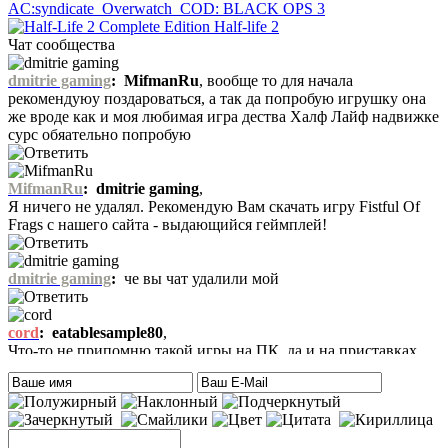
AC:syndicate
Overwatch
COD: BLACK OPS 3
Half-life 2
Чат сообщества
dmitrie gaming
:
MifmanRu
, вообще то для начала
рекомендуюу поздароваться, а так да попробую игрушку она
же вроде как и моя любимая игра дества Халф Лайф надвижке
сурс обяательно попробую
MifmanRu
:
dmitrie gaming
,
Я ничего не удалял. Рекомендую Вам скачать игру Fistful Of
Frags с нашего сайта - выдающийся геймплей!
dmitrie gaming
:
че вы чат удалили мой
cord
:
eatablesample80
,
Что-то не припомню такой игры на ПК, да и на приставках
тоже. Есть только одна мысль – это онлайн игра-одевалка
Hilary Duff and Her Baby.
На сайте нет онлайн игр. А вообще, Хилари Дафф – это
актриса