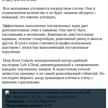
Вся экипировка улучшается посредством слотов. Они в
ограниченном количестве и не будет лишним обсудить с
командой, что именно улучшать.
Эффективное выполнение поставленных задач дает
дополнительные очки к навыкам. Они могут быть
пассивными и активными. Вампиризм, вместительные
карманы, лечение сопартийцев, реактивный ранец и многое
другое. В итоге игрок становится профессиональным
шахтером с легкостью выполняющий поставленные
поручения.
Deep Rock Galactic кооперативный шутер идейный
наследник Left 4 Dead, рекомендованный к ознакомлению
каждому поклоннику жанров. К недостаткам относят
затянутую прокачку и не самый разнообразный геймплей. Но
последнее меркнет, когда сражаешься плечом к плечу с
верными соратниками.
Системные требования на ПК:
ОС:
Windows 7, 8, 10 — только для 64 бит!
Процессор:
2.4 GHz Dual Core
Оперативная память:
6 Гб