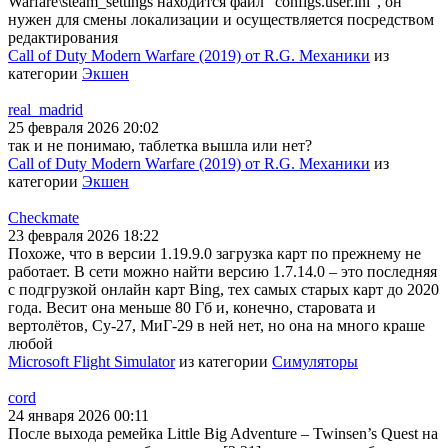
Warfare\steam_settings находится файл "configs.user.ini", он
нужен для смены локализации и осуществляется посредством
редактирования
Call of Duty Modern Warfare (2019) от R.G. Механики
из
категории
Экшен
real_madrid
25 февраля 2026 20:02
так и не понимаю, таблетка вышла или нет?
Call of Duty Modern Warfare (2019) от R.G. Механики
из
категории
Экшен
Checkmate
23 февраля 2026 18:22
Похоже, что в версии 1.19.9.0 загрузка карт по прежнему не
работает. В сети можно найти версию 1.7.14.0 – это последняя
с подгрузкой онлайн карт Bing, тех самых старых карт до 2020
года. Весит она меньше 80 Гб и, конечно, старовата и
вертолётов, Су-27, МиГ-29 в ней нет, но она на много краше
любой
Microsoft Flight Simulator
из категории
Симуляторы
cord
24 января 2026 00:11
После выхода ремейка Little Big Adventure – Twinsen’s Quest на