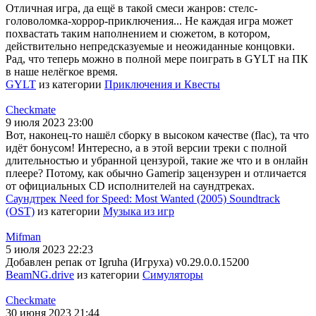
Отличная игра, да ещё в такой смеси жанров: стелс-
головоломка-хоррор-приключения... Не каждая игра может
похвастать таким наполнением и сюжетом, в котором,
действительно непредсказуемые и неожиданные концовки.
Рад, что теперь можно в полной мере поиграть в GYLT на ПК
в наше нелёгкое время.
GYLT
из категории
Приключения и Квесты
Checkmate
9 июля 2023 23:00
Вот, наконец-то нашёл сборку в высоком качестве (flac), та что
идёт бонусом! Интересно, а в этой версии треки с полной
длительностью и убранной цензурой, такие же что и в онлайн
плеере? Потому, как обычно Gamerip зацензурен и отличается
от официальных CD исполнителей на саундтреках.
Саундтрек Need for Speed: Most Wanted (2005) Soundtrack
(OST)
из категории
Музыка из игр
Mifman
5 июля 2023 22:23
Добавлен репак от Igruha (Игруха) v0.29.0.0.15200
BeamNG.drive
из категории
Симуляторы
Checkmate
30 июня 2023 21:44