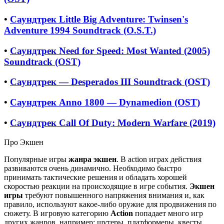
•
Саундтрек Little Big Adventure: Twinsen's
Adventure 1994 Soundtrack (O.S.T.)
•
Саундтрек Need for Speed: Most Wanted (2005)
Soundtrack (OST)
•
Саундтрек — Desperados III Soundtrack (OST)
•
Саундтрек Anno 1800 — Dynamedion (OST)
•
Саундтрек Call Of Duty: Modern Warfare (2019)
Про Экшен
Популярные игры
жанра экшен
. В action играх действия
развиваются очень динамично. Необходимо быстро
принимать тактические решения и обладать хорошей
скоростью реакции на происходящие в игре события.
Экшен
игры
требуют повышенного напряжения внимания и, как
правило, используют какое-либо оружие для продвижения по
сюжету. В игровую категорию
Action
попадает много игр
других жанров, например: шутеры, платформеры, квесты,