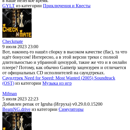
в наше нелёгкое время.
GYLT
из категории
Приключения и Квесты
Checkmate
9 июля 2023 23:00
Вот, наконец-то нашёл сборку в высоком качестве (flac), та что
идёт бонусом! Интересно, а в этой версии треки с полной
длительностью и убранной цензурой, такие же что и в онлайн
плеере? Потому, как обычно Gamerip зацензурен и отличается
от официальных CD исполнителей на саундтреках.
Саундтрек Need for Speed: Most Wanted (2005) Soundtrack
(OST)
из категории
Музыка из игр
Mifman
5 июля 2023 22:23
Добавлен репак от Igruha (Игруха) v0.29.0.0.15200
BeamNG.drive
из категории
Симуляторы