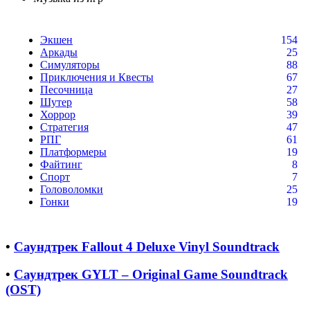
Экшен
154
Аркады
25
Симуляторы
88
Приключения и Квесты
67
Песочница
27
Шутер
58
Хоррор
39
Стратегия
47
РПГ
61
Платформеры
19
Файтинг
8
Спорт
7
Головоломки
25
Гонки
19
•
Саундтрек Fallout 4 Deluxe Vinyl Soundtrack
•
Саундтрек GYLT – Original Game Soundtrack
(OST)