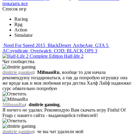
показать все
Список игр
Racing
Rpg
Action
Simulator
Need For Speed 2015
BlackDesert
ArcheAge
GTA 5
AC:syndicate
Overwatch
COD: BLACK OPS 3
Half-life 2
Чат сообщества
dmitrie gaming
:
MifmanRu
, вообще то для начала
рекомендуюу поздароваться, а так да попробую игрушку она
же вроде как и моя любимая игра дества Халф Лайф надвижке
сурс обяательно попробую
MifmanRu
:
dmitrie gaming
,
Я ничего не удалял. Рекомендую Вам скачать игру Fistful Of
Frags с нашего сайта - выдающийся геймплей!
dmitrie gaming
:
че вы чат удалили мой