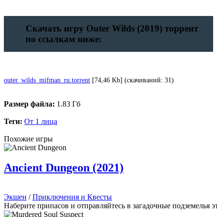
Скачать игру Outer Wilds (2019) торрент
по ссылкам ниже:
outer_wilds_mifman_ru.torrent
[74,46 Kb] (cкачиваний: 31)
Размер файла:
1.83 Гб
Теги:
От 1 лица
Похожие игры
Ancient Dungeon (2021)
Экшен
/
Приключения и Квесты
Наберите припасов и отправляйтесь в загадочные подземелья э