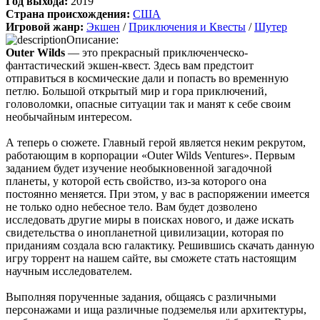
Год выхода:
2019
Страна происхождения:
США
Boycenunse
:
Добавьте пожалуйста саундтрек из игры NFS
Игровой жанр:
Экшен
/
Приключения и Квесты
/
Шутер
Most Wanted, которая 2005 года.
Описание:
Outer Wilds
— это прекрасный приключенческо-
фантастический экшен-квест. Здесь вам предстоит
Mifman
:
Добро пожаловать на игровой сайт mifman.ru
отправиться в космические дали и попасть во временную
Делитесь играми с друзьями и добавляйте сайт в избранное.
петлю. Большой открытый мир и гора приключений,
головоломки, опасные ситуации так и манят к себе своим
В этом чате Вы можете общаться. Пишите свои отзывы и
необычайным интересом.
комментарии к играм.
А теперь о сюжете. Главный герой является неким рекрутом,
работающим в корпорации «Outer Wilds Ventures». Первым
заданием будет изучение необыкновенной загадочной
планеты, у которой есть свойство, из-за которого она
постоянно меняется. При этом, у вас в распоряжении имеется
не только одно небесное тело. Вам будет дозволено
исследовать другие миры в поисках нового, и даже искать
свидетельства о инопланетной цивилизации, которая по
приданиям создала всю галактику. Решившись скачать данную
игру торрент на нашем сайте, вы сможете стать настоящим
научным исследователем.
Выполняя порученные задания, общаясь с различными
персонажами и ища различные подземелья или архитектуры,