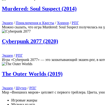
Murdered: Soul Suspect (2014)
Экшен
/
Приключения и Квесты
/
Хоррор
/
РПГ
Можно сказать, что игра Murdered: Soul Suspect получилась н
Cyberpunk 2077 (2020)
Экшен
/
РПГ
Игра «Cyberpunk 2077» — это захватывающий экшен-рпг, в кото
The Outer Worlds (2019)
Экшен
/
Шутер
/
РПГ
Мир «Внешних миров» цепляет с первого трейлера. Цвета, уни
Игровые жанры
Музыка из игр