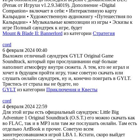
(Репак от Игрухи v1.2.9.34019). Дополнение «Digital
Companion» включает в себя: • Интерактивную карту
Кальрадии • Художественную аудиокнигу «Путешествия по
Кальрадии» • Музыкальные композиции из игры • Эскизы к
игре Полный саундтрек к игре, будет
Mount & Blade II: Bannerlord
из категории
Стратегия
cord
6 февраля 2024 00:40
Выложен отличный саундтрек GYLT Original Game
Soundtrack, который при прослушивании ещё больше
наполнит атмосферу внутри сюжета. А тем, кто не играл и
хочет в будущем пройти игру, тоже советую скачать или
слушать онлайн саундтрек, ну и, конечно поиграть в GYLT.
Трястись от страха вы не будете, но
GYLT
из категории
Приключения и Квесты
cord
4 февраля 2024 22:59
Для этой игры есть официальный саундтрек: Little Big
Adventure 1 Original Soundtrack (O.S.T.) его можно скачать как
во FLAC, так и в MP3 или там же послушать онлайн. Там есть
отдельно ArtBook и прочее. Советую всем
заинтересовавшимся игрой LBA 1. Кстати, скоро выйдет