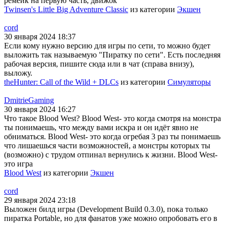
ремейк на первую часть, движок
Twinsen's Little Big Adventure Classic
из категории
Экшен
cord
30 января 2024 18:37
Если кому нужно версию для игры по сети, то можно будет
выложить так называемую "Пиратку по сети". Есть последняя
рабочая версия, пишите сюда или в чат (справа внизу),
выложу.
theHunter: Call of the Wild + DLCs
из категории
Симуляторы
DmitrieGaming
30 января 2024 16:27
Что такое Blood West? Blood West- это когда смотря на монстра
ты понимаешь, что между вами искра и он идёт явно не
обниматься. Blood West- это когда огребая 3 раз ты понимаешь
что лишаешься части возможностей, а монстры которых ты
(возможно) с трудом отпинал вернулись к жизни. Blood West-
это игра
Blood West
из категории
Экшен
cord
29 января 2024 23:18
Выложен билд игры (Development Build 0.3.0), пока только
пиратка Portable, но для фанатов уже можно опробовать его в