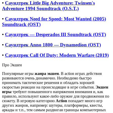
•
Саундтрек Little Big Adventure: Twinsen's
Adventure 1994 Soundtrack (O.S.T.)
•
Саундтрек Need for Speed: Most Wanted (2005)
Soundtrack (OST)
•
Саундтрек — Desperados III Soundtrack (OST)
•
Саундтрек Anno 1800 — Dynamedion (OST)
•
Саундтрек Call Of Duty: Modern Warfare (2019)
Про Экшен
Популярные игры
жанра экшен
. В action играх действия
развиваются очень динамично. Необходимо быстро
принимать тактические решения и обладать хорошей
скоростью реакции на происходящие в игре события.
Экшен
игры
требуют повышенного напряжения внимания и, как
правило, используют какое-либо оружие для продвижения по
сюжету. В игровую категорию
Action
попадает много игр
других жанров, например: шутеры, платформеры, квесты,
аркады и т.п., тем самым раздвигая границы компьютерных