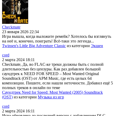
Checkmate
23 января 2026 22:34
Игра вышла, когда выложите ремейк? Хотелось бы взглянуть
на неё и, конечно, поиграть! Всё-таки это легенда...
Twinsen's Little Big Adventure Classic
из категории
Экшен
cord
2 марта 2024 18:11
Checkmate, Да, во FLAC-ке треки должны быть с полной
длительностью без цензуры. Как раз добавлен большой
саундтрек к NEED FOR SPEED – Most Wanted Original
Soundtrack (OST) от APM Music, где есть целых 64
композиции. Пишите, если нашли неточности. Добавил ещё 5
полных треков в онлайн по теме
Саундтрек Need for Speed: Most Wanted (2005) Soundtrack
(OST)
из категории
Музыка из игр
cord
2 марта 2024 16:11
Игра обновлена до последней версии с добавлением DLC