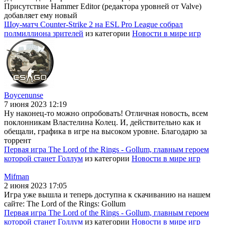
Присутствие Hammer Editor (редактора уровней от Valve)
добавляет ему новый
Шоу-матч Counter-Strike 2 на ESL Pro League собрал
полмиллиона зрителей
из категории
Новости в мире игр
Boycenunse
7 июня 2023 12:19
Ну наконец-то можно опробовать! Отличная новость, всем
поклонникам Властелина Колец. И, действительно как и
обещали, графика в игре на высоком уровне. Благодарю за
торрент
Первая игра The Lord of the Rings - Gollum, главным героем
которой станет Голлум
из категории
Новости в мире игр
Mifman
2 июня 2023 17:05
Игра уже вышла и теперь доступна к скачиванию на нашем
сайте: The Lord of the Rings: Gollum
Первая игра The Lord of the Rings - Gollum, главным героем
которой станет Голлум
из категории
Новости в мире игр