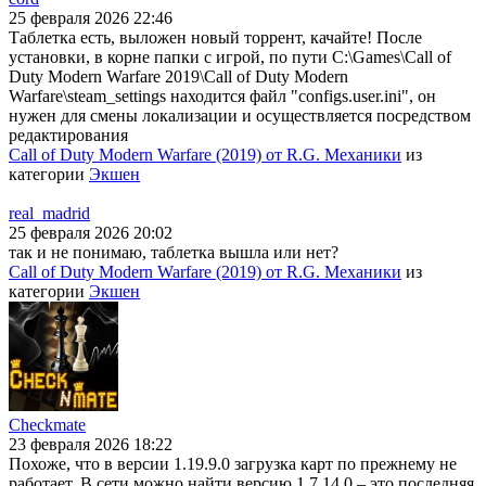
25 февраля 2026 22:46
Таблетка есть, выложен новый торрент, качайте! После
установки, в корне папки с игрой, по пути C:\Games\Call of
Duty Modern Warfare 2019\Call of Duty Modern
Warfare\steam_settings находится файл "configs.user.ini", он
нужен для смены локализации и осуществляется посредством
редактирования
Call of Duty Modern Warfare (2019) от R.G. Механики
из
категории
Экшен
real_madrid
25 февраля 2026 20:02
так и не понимаю, таблетка вышла или нет?
Call of Duty Modern Warfare (2019) от R.G. Механики
из
категории
Экшен
Checkmate
23 февраля 2026 18:22
Похоже, что в версии 1.19.9.0 загрузка карт по прежнему не
работает. В сети можно найти версию 1.7.14.0 – это последняя