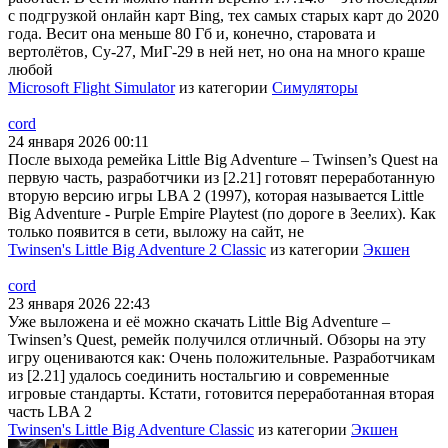
с подгрузкой онлайн карт Bing, тех самых старых карт до 2020
года. Весит она меньше 80 Гб и, конечно, старовата и
вертолётов, Су-27, МиГ-29 в ней нет, но она на много краше
любой
Microsoft Flight Simulator
из категории
Симуляторы
cord
24 января 2026 00:11
После выхода ремейка Little Big Adventure – Twinsen’s Quest на
первую часть, разработчики из [2.21] готовят переработанную
вторую версию игры LBA 2 (1997), которая называется Little
Big Adventure - Purple Empire Playtest (по дороге в Зеелих). Как
только появится в сети, выложу на сайт, не
Twinsen's Little Big Adventure 2 Classic
из категории
Экшен
cord
23 января 2026 22:43
Уже выложена и её можно скачать Little Big Adventure –
Twinsen’s Quest, ремейк получился отличный. Обзоры на эту
игру оцениваются как: Очень положительные. Разработчикам
из [2.21] удалось соединить ностальгию и современные
игровые стандарты. Кстати, готовится переработанная вторая
часть LBA 2
Twinsen's Little Big Adventure Classic
из категории
Экшен