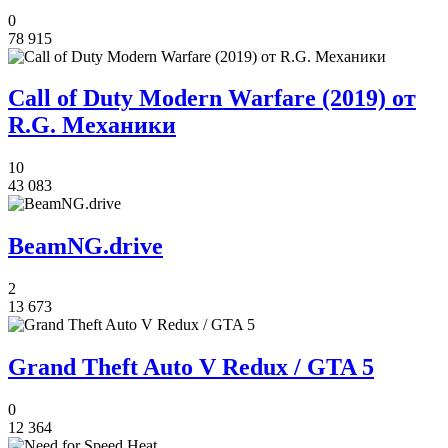
0
78 915
Call of Duty Modern Warfare (2019) от
R.G. Механики
10
43 083
BeamNG.drive
2
13 673
Grand Theft Auto V Redux / GTA 5
0
12 364