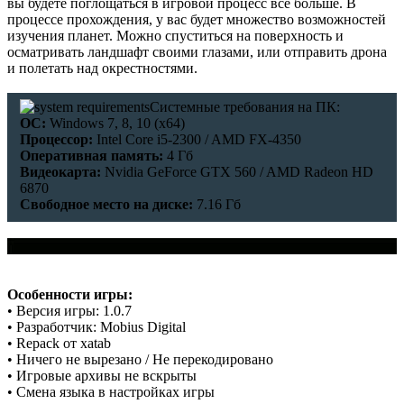
вы будете поглощаться в игровой процесс всё больше. В
процессе прохождения, у вас будет множество возможностей
изучения планет. Можно спуститься на поверхность и
осматривать ландшафт своими глазами, или отправить дрона
и полетать над окрестностями.
Системные требования на ПК:
ОС:
Windows 7, 8, 10 (x64)
Процессор:
Intel Core i5-2300 / AMD FX-4350
Оперативная память:
4 Гб
Видеокарта:
Nvidia GeForce GTX 560 / AMD Radeon HD
6870
Свободное место на диске:
7.16 Гб
Особенности игры:
• Версия игры: 1.0.7
• Разработчик: Mobius Digital
• Repack от xatab
• Ничего не вырезано / Не перекодировано
• Игровые архивы не вскрыты
• Смена языка в настройках игры