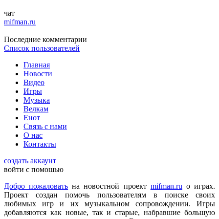
чат
mifman.ru
DmitrieGaming
:
Можете добавить на сайте Hogwarts Legacy и
Последние комментарии
Palworld?
Список пользователей
Главная
Новости
Checkmate
:
ometu
,
Видео
Что ты имеешь ввиду? На этом сайте игровые новости для
Игры
всех категорий людей, которые в той или иной форме
Музыка
интересуются играми и геймерской индустрией в целом.
Велкам
Енот
Связь с нами
ometu
:
новости для женщин
О нас
Контакты
Mifman
:
создать аккаунт
Цитата: lexafrog
войти с помошью
Обновите, пожалуйста, игру Garry's Mod
Добро пожаловать
на новостной проект
mifman.ru
о играх.
Игра обновлена
Проект создан помочь пользователям в поиске своих
любимых игр и их музыкальном сопровождении. Игры
добавляются как новые, так и старые, набравшие большую
lexafrog
:
Обновите, пожалуйста, игру Garry's Mod. Много