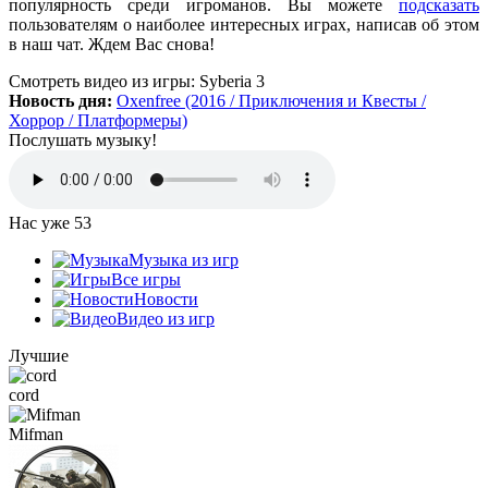
популярность среди игроманов. Вы можете
подсказать
обнов вышло, а на сайте старенькая...
пользователям о наиболее интересных играх, написав об этом
в наш чат. Ждем Вас снова!
cord
:
Grisha
,
Смотреть видео
из игры:
Syberia 3
Да, есть такая и даже с дополнительной модификацией
Новость дня:
Oxenfree (2016 / Приключения и Квесты /
StarCraft Cartooned (мультяшки).
Хоррор / Платформеры)
Вот она:
StarCraft Remastered
Послушать музыку!
Grisha
:
Очень понравился сайт. Пожалуй я останусь здесь.
Есть ли игра Starcraft, но ремастер?
Нас уже
53
Музыка из игр
Mifman
:
Все игры
Цитата: Петрушка
Новости
добавьте скачивание моей любимой игры Escape From Tarkov!
Видео из игр
Игра добавлена и доступна к скачиванию:
Лучшие
Escape From Tarkov
cord
Петрушка
:
добротный сайт, только добавьте скачивание
Mifman
моей любимой игры Escape From Tarkov!