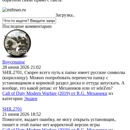
Загрузка..
Последние комментарии
Boycenunse
28 июня 2026 21:02
SHIL2701, Скорее всего путь к папке имеет русские символы
(кириллицу). Можно попробовать перенести папку с
установщиком в корневой раздел диска и оттуда запускать. А
вообще, это какой репак: от Механиков или от seleZen?
Call of Duty Modern Warfare (2019) от R.G. Механики
из
категории
Экшен
SHIL2701
21 июня 2026 18:52
Помогите, выдает ошибку, не могу открыть установщик,
пишет в этой папке нет корректной версии игры
Call of Duty Modern Warfare (2019) от R.G. Механики
из