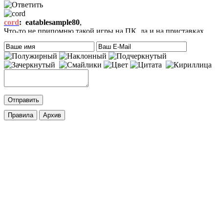
cord
:
eatablesample80
,
Что-то не припомню такой игры на ПК, да и на приставках
тоже. Есть только одна мысль – это онлайн игра-одевалка
Hilary Duff and Her Baby.
На сайте нет онлайн игр. А вообще, Хилари Дафф – это
актриса
eatablesample80
:
Хилари Дафф
Mifman
:
DmitrieGaming
,
Добавлена игра
Palworld
c возможностью онлайн игры.
cord
:
DmitrieGaming
,
Добавлена игра
Hogwarts Legacy – Digital Deluxe Edition
с
русской озвучкой и кучей дополнений. Palworld будет чуть
позже.
ifapux
:
Точно, тоже вспомнил про эти игры. Добавьте на сайт
Palworld и Hogwarts Legacy, – обе просто улёт