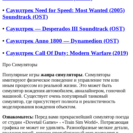
•
Саундтрек Need for Speed: Most Wanted (2005)
Soundtrack (OST)
•
Саундтрек — Desperados III Soundtrack (OST)
•
Саундтрек Anno 1800 — Dynamedion (OST)
•
Саундтрек Call Of Duty: Modern Warfare (2019)
Про Симуляторы
Популярные игры
жанра симуляторы
. Симуляторы
имитируют физическое поведение и управление тем или
иным процессом из реальной жизни. Это может быть
симулятор вождения автомобилем, авиалайнером, гоночной
машиной. Существует очень популярный танковый
симулятор, где присутствует полнота и реалистичность
моделирования вождения объектом.
Ознакомьтесь:
Перед вами прекраснейший симулятор поезда
от студии «Dovetail Games» - «Train Sim World». Потрясающая
графика не может не удивлять. Разнообразные мелкие детали,
градация теней, хорошо проработанный мир позволяет в