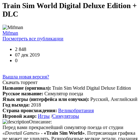
Train Sim World Digital Deluxe Edition +
DLC
Boycenunse
:
Цитата: cord
Mifman
Представлено несколько ссылок на скачивание (торрент,
Посмотреть все публикации
архив и FLAC), но основной – Unofficial Game Soundtrack
OST. На странице можно послушать онлайн полную версию,
2 848
включая треки от Paul Linford
07 дек 2019
😁👏Огромная благодарность за труд. Не ожидал, что будет
0
полный саундтрек в хорошем качестве. За flac отдельная
благодарность ✔
Вышла новая версия?
Скачать торрент
Название (оригинал):
Train Sim World Digital Deluxe Edition
cord
:
Boycenunse
,
Русское название:
Симулятор поезда
Да, сделано. Добавил саундтрек Need for Speed: Most Wanted
Язык игры (интерфейса или озвучки):
Русский, Английский
Soundtrack (OST):
Год выхода:
2018
скачать
Страна происхождения:
Великобритания
Игровой жанр:
Игры
/
Симуляторы
Представлено несколько ссылок на скачивание (торрент,
Описание:
архив и FLAC), но основной – Unofficial Game Soundtrack
Перед вами прекраснейший симулятор поезда от студии
OST. На странице можно послушать онлайн полную версию,
«Dovetail Games»
-
«Train Sim World»
. Потрясающая графика
включая треки от Paul Linford
не может не удивлять. Разнообразные мелкие детали, градация