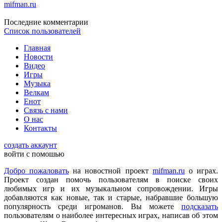
mifman.ru
Последние комментарии
Список пользователей
DmitrieGaming
:
Можете добавить на сайте Hogwarts Legacy и
Palworld?
Главная
Новости
Видео
Игры
Checkmate
:
ometu
,
Музыка
Что ты имеешь ввиду? На этом сайте игровые новости для
Велкам
всех категорий людей, которые в той или иной форме
Енот
интересуются играми и геймерской индустрией в целом.
Связь с нами
О нас
Контакты
ometu
:
новости для женщин
создать аккаунт
войти с помошью
Mifman
:
Цитата: lexafrog
Добро пожаловать
на новостной проект
mifman.ru
о играх.
Обновите, пожалуйста, игру Garry's Mod
Проект создан помочь пользователям в поиске своих
любимых игр и их музыкальном сопровождении. Игры
Игра обновлена
добавляются как новые, так и старые, набравшие большую
популярность среди игроманов. Вы можете
подсказать
пользователям о наиболее интересных играх, написав об этом
lexafrog
:
Обновите, пожалуйста, игру Garry's Mod. Много