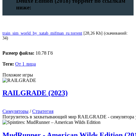
Deluxe Edition (2018) торрент по ссылкам
ниже:
train_sim_world_by_xatab_mifman_ru.torrent
[28,26 Kb] (cкачиваний:
34)
Размер файла:
10.78 Гб
Теги:
От 1 лица
Похожие игры
RAILGRADE (2023)
Симуляторы
/
Стратегия
Погрузитесь в захватывающий мир RAILGRADE - симулятора у
MudRunner - American Wilds Edition (20