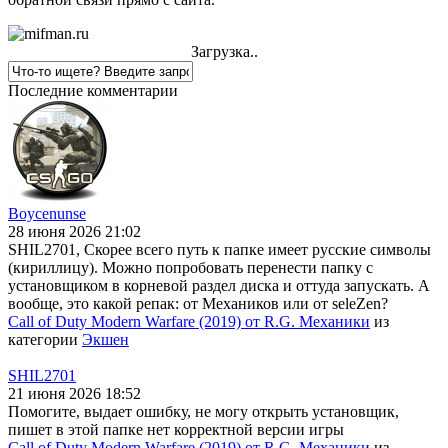
Загрузка..
Последние комментарии
Boycenunse
28 июня 2026 21:02
SHIL2701, Скорее всего путь к папке имеет русские символы
(кириллицу). Можно попробовать перенести папку с
установщиком в корневой раздел диска и оттуда запускать. А
вообще, это какой репак: от Механиков или от seleZen?
Call of Duty Modern Warfare (2019) от R.G. Механики
из
категории
Экшен
SHIL2701
21 июня 2026 18:52
Помогите, выдает ошибку, не могу открыть установщик,
пишет в этой папке нет корректной версии игры
Call of Duty Modern Warfare (2019) от R.G. Механики
из