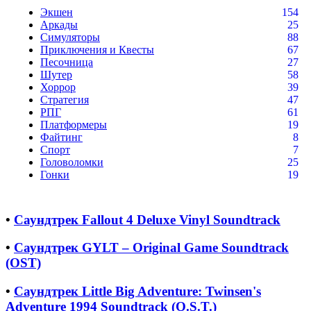
Экшен
154
Аркады
25
Симуляторы
88
Приключения и Квесты
67
Песочница
27
Шутер
58
Хоррор
39
Стратегия
47
РПГ
61
Платформеры
19
Файтинг
8
Спорт
7
Головоломки
25
Гонки
19
•
Саундтрек Fallout 4 Deluxe Vinyl Soundtrack
•
Саундтрек GYLT – Original Game Soundtrack
(OST)
•
Саундтрек Little Big Adventure: Twinsen's
Adventure 1994 Soundtrack (O.S.T.)