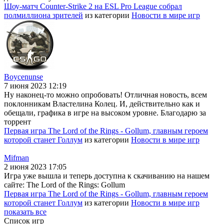
Шоу-матч Counter-Strike 2 на ESL Pro League собрал
полмиллиона зрителей
из категории
Новости в мире игр
Boycenunse
7 июня 2023 12:19
Ну наконец-то можно опробовать! Отличная новость, всем
поклонникам Властелина Колец. И, действительно как и
обещали, графика в игре на высоком уровне. Благодарю за
торрент
Первая игра The Lord of the Rings - Gollum, главным героем
которой станет Голлум
из категории
Новости в мире игр
Mifman
2 июня 2023 17:05
Игра уже вышла и теперь доступна к скачиванию на нашем
сайте: The Lord of the Rings: Gollum
Первая игра The Lord of the Rings - Gollum, главным героем
которой станет Голлум
из категории
Новости в мире игр
показать все
Список игр