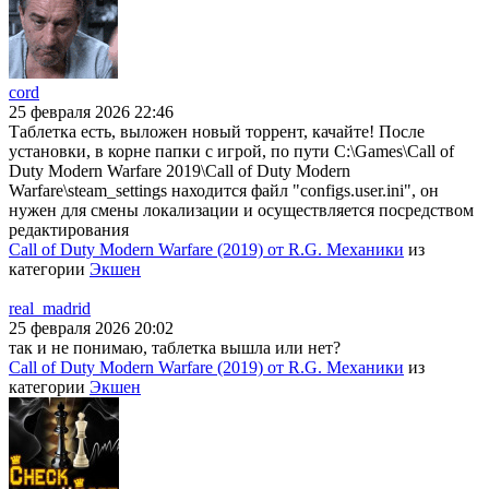
cord
25 февраля 2026 22:46
Таблетка есть, выложен новый торрент, качайте! После
установки, в корне папки с игрой, по пути C:\Games\Call of
Duty Modern Warfare 2019\Call of Duty Modern
Warfare\steam_settings находится файл "configs.user.ini", он
нужен для смены локализации и осуществляется посредством
редактирования
Call of Duty Modern Warfare (2019) от R.G. Механики
из
категории
Экшен
real_madrid
25 февраля 2026 20:02
так и не понимаю, таблетка вышла или нет?
Call of Duty Modern Warfare (2019) от R.G. Механики
из
категории
Экшен