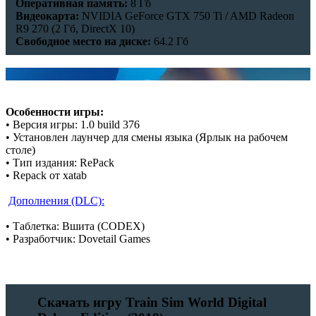
Оперативная память:
8 Гб
Видеокарта:
NVIDIA GeForce GTX 750 Ti / AMD Radeon
R9 270 (2 Гб, DirectX 10)
Свободное место на диске:
64.2 Гб
Особенности игры:
• Версия игры: 1.0 build 376
• Установлен лаунчер для смены языка (Ярлык на рабочем
столе)
• Тип издания: RePack
• Repack от xatab
Дополнения (DLC):
• Таблетка: Вшита (CODEX)
• Разработчик: Dovetail Games
Скачать игру Train Sim World Digital