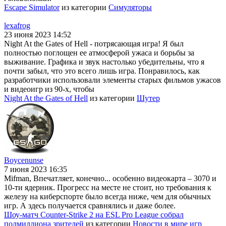
Escape Simulator
из категории
Симуляторы
lexafrog
23 июня 2023 14:52
Night At the Gates of Hell - потрясающая игра! Я был
полностью поглощен ее атмосферой ужаса и борьбы за
выживание. Графика и звук настолько убедительны, что я
почти забыл, что это всего лишь игра. Понравилось, как
разработчики использовали элементы старых фильмов ужасов
и видеоигр из 90-х, чтобы
Night At the Gates of Hell
из категории
Шутер
Boycenunse
7 июня 2023 16:35
Mifman, Впечатляет, конечно... особенно видеокарта – 3070 и
10-ти ядерник. Прогресс на месте не стоит, но требования к
железу на киберспорте было всегда ниже, чем для обычных
игр. А здесь получается сравнялись и даже более.
Шоу-матч Counter-Strike 2 на ESL Pro League собрал
полмиллиона зрителей
из категории
Новости в мире игр