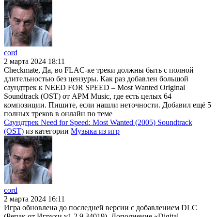
cord
2 марта 2024 18:11
Checkmate, Да, во FLAC-ке треки должны быть с полной
длительностью без цензуры. Как раз добавлен большой
саундтрек к NEED FOR SPEED – Most Wanted Original
Soundtrack (OST) от APM Music, где есть целых 64
композиции. Пишите, если нашли неточности. Добавил ещё 5
полных треков в онлайн по теме
Саундтрек Need for Speed: Most Wanted (2005) Soundtrack
(OST)
из категории
Музыка из игр
cord
2 марта 2024 16:11
Игра обновлена до последней версии с добавлением DLC
(Репак от Игрухи v1.2.9.34019). Дополнение «Digital