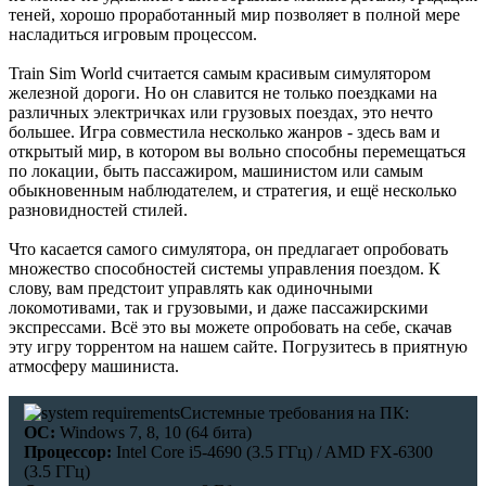
Сборник получился добротный, наслаждайтесь!
теней, хорошо проработанный мир позволяет в полной мере
насладиться игровым процессом.
Train Sim World считается самым красивым симулятором
Boycenunse
:
Добавьте пожалуйста саундтрек из игры NFS
железной дороги. Но он славится не только поездками на
Most Wanted, которая 2005 года.
различных электричках или грузовых поездах, это нечто
большее. Игра совместила несколько жанров - здесь вам и
открытый мир, в котором вы вольно способны перемещаться
Mifman
:
Добро пожаловать на игровой сайт mifman.ru
по локации, быть пассажиром, машинистом или самым
Делитесь играми с друзьями и добавляйте сайт в избранное.
обыкновенным наблюдателем, и стратегия, и ещё несколько
разновидностей стилей.
В этом чате Вы можете общаться. Пишите свои отзывы и
комментарии к играм.
Что касается самого симулятора, он предлагает опробовать
множество способностей системы управления поездом. К
слову, вам предстоит управлять как одиночными
локомотивами, так и грузовыми, и даже пассажирскими
экспрессами. Всё это вы можете опробовать на себе, скачав
эту игру торрентом на нашем сайте. Погрузитесь в приятную
атмосферу машиниста.
Системные требования на ПК:
ОС:
Windows 7, 8, 10 (64 бита)
Процессор:
Intel Core i5-4690 (3.5 ГГц) / AMD FX-6300
(3.5 ГГц)