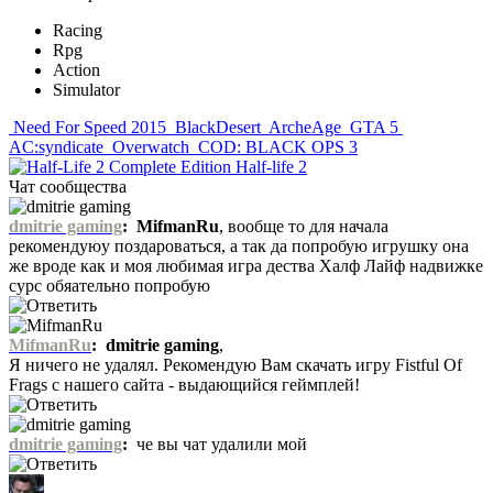
Racing
Rpg
Action
Simulator
Need For Speed 2015
BlackDesert
ArcheAge
GTA 5
AC:syndicate
Overwatch
COD: BLACK OPS 3
Half-life 2
Чат сообщества
dmitrie gaming
:
MifmanRu
, вообще то для начала
рекомендуюу поздароваться, а так да попробую игрушку она
же вроде как и моя любимая игра дества Халф Лайф надвижке
сурс обяательно попробую
MifmanRu
:
dmitrie gaming
,
Я ничего не удалял. Рекомендую Вам скачать игру Fistful Of
Frags с нашего сайта - выдающийся геймплей!
dmitrie gaming
:
че вы чат удалили мой