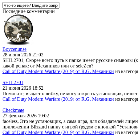
Последние комментарии
Boycenunse
28 июня 2026 21:02
SHIL2701, Скорее всего путь к папке имеет русские символы (
какой репак: от Механиков или от seleZen?
Call of Duty Modern Warfare (2019) от R.G. Механики
из катего
SHIL2701
21 июня 2026 18:52
Помогите, выдает ошибку, не могу открыть установщик, пишет
Call of Duty Modern Warfare (2019) от R.G. Механики
из катего
Checkmate
27 февраля 2026 19:02
faceless, Это не установщик, а сама игра, для обладателей лице
приложении Blizzard папку с игрой (рядом с кнопкой "Установи
Call of Duty Modern Warfare (2019) от R.G. Механики
из катего