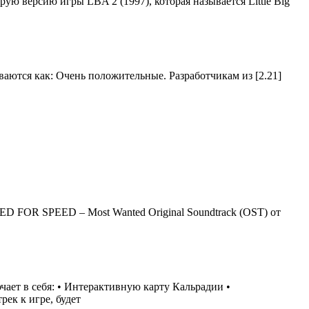
орую версию игры LBA 2 (1997), которая называется Little Big
иваются как: Очень положительные. Разработчикам из [2.21]
ED FOR SPEED – Most Wanted Original Soundtrack (OST) от
чает в себя: • Интерактивную карту Кальрадии •
ек к игре, будет