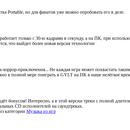
тка Portable, но для фанатов уже можно опробовать его в деле.
 работает только с 30-ю кадрами в секунду, а на ПК, при исполь
тся, что выйдет более новая версия технологии
ка-хоррор-приключения... Не каждая игра может похвастать таки
жно в полной мере поиграть в GYLT на ПК в наше нелёгкое врем
о идёт бонусом! Интересно, а в этой версии треки с полной длите
иальных CD исполнителей на саундтреках.
из категории
Музыка из игр