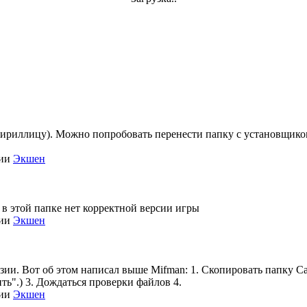
кириллицу). Можно попробовать перенести папку с установщиком 
рии
Экшен
 в этой папке нет корректной версии игры
рии
Экшен
нзии. Вот об этом написал выше Mifman: 1. Скопировать папку Call
ть".) 3. Дождаться проверки файлов 4.
рии
Экшен