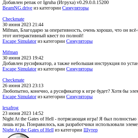
Добавлен репак от Igruha (Игруха) v0.29.0.0.15200
BeamNG.drive
из категории
Симуляторы
Checkmate
30 июня 2023 21:44
Mifman, Благодарю за оперативность, очень хорошо, что он всё-
этот интерактивный квест по полной!
Escape Simulator
из категории
Симуляторы
Mifman
30 июня 2023 19:42
Добавлен русификатор, а также небольшая инструкция по устано
Escape Simulator
из категории
Симуляторы
Checkmate
26 июня 2023 23:13
Любопытно, конечно, а русификатор к игре будет? Хотя бы эле
Escape Simulator
из категории
Симуляторы
lexafrog
23 июня 2023 14:52
Night At the Gates of Hell - потрясающая игра! Я был полность
лишь игра. Понравилось, как разработчики использовали элеме
Night At the Gates of Hell
из категории
Шутер