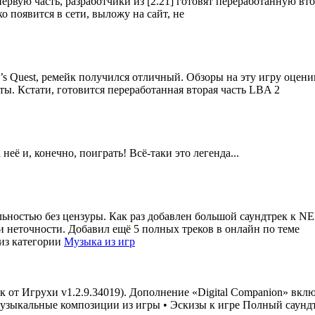
 первую часть, разработчики из [2.21] готовят переработанную вт
ько появится в сети, выложу на сайт, не
en’s Quest, ремейк получился отличный. Обзоры на эту игру оцен
ы. Кстати, готовится переработанная вторая часть LBA 2
её и, конечно, поиграть! Всё-таки это легенда...
ьностью без цензуры. Как раз добавлен большой саундтрек к NE
и неточности. Добавил ещё 5 полных треков в онлайн по теме
из категории
Музыка из игр
 от Игрухи v1.2.9.34019). Дополнение «Digital Companion» вклю
зыкальные композиции из игры • Эскизы к игре Полный саундтр