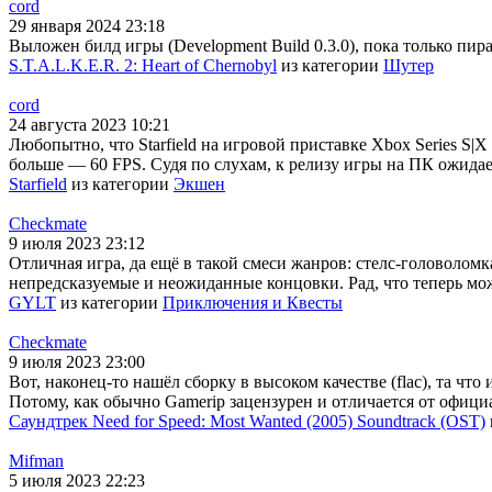
cord
29 января 2024 23:18
Выложен билд игры (Development Build 0.3.0), пока только пира
S.T.A.L.K.E.R. 2: Heart of Chernobyl
из категории
Шутер
cord
24 августа 2023 10:21
Любопытно, что Starfield на игровой приставке Xbox Series S|X
больше — 60 FPS. Судя по слухам, к релизу игры на ПК ожидае
Starfield
из категории
Экшен
Checkmate
9 июля 2023 23:12
Отличная игра, да ещё в такой смеси жанров: стелс-головолом
непредсказуемые и неожиданные концовки. Рад, что теперь мо
GYLT
из категории
Приключения и Квесты
Checkmate
9 июля 2023 23:00
Вот, наконец-то нашёл сборку в высоком качестве (flac), та чт
Потому, как обычно Gamerip зацензурен и отличается от офиц
Саундтрек Need for Speed: Most Wanted (2005) Soundtrack (OST)
Mifman
5 июля 2023 22:23