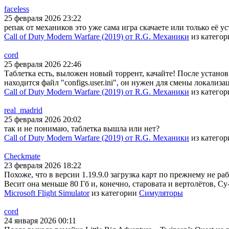
faceless
25 февраля 2026 23:22
репак от механиков это уже сама игра скачаете или только её у
Call of Duty Modern Warfare (2019) от R.G. Механики
из катего
cord
25 февраля 2026 22:46
Таблетка есть, выложен новый торрент, качайте! После установки
находится файл "configs.user.ini", он нужен для смены локали
Call of Duty Modern Warfare (2019) от R.G. Механики
из катего
real_madrid
25 февраля 2026 20:02
так и не понимаю, таблетка вышла или нет?
Call of Duty Modern Warfare (2019) от R.G. Механики
из катего
Checkmate
23 февраля 2026 18:22
Похоже, что в версии 1.19.9.0 загрузка карт по прежнему не раб
Весит она меньше 80 Гб и, конечно, старовата и вертолётов, Су
Microsoft Flight Simulator
из категории
Симуляторы
cord
24 января 2026 00:11