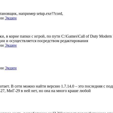
становщик, например setup.exe??cord,
рии
Экшен
, в корне папки с игрой, по пути C:\Games\Call of Duty Modern Wa
зации и осуществляется посредством редактирования
рии
Экшен
рии
Экшен
отает. В сети можно найти версию 1.7.14.0 – это последняя с под
-27, МиГ-29 в ней нет, но она на много краше любой