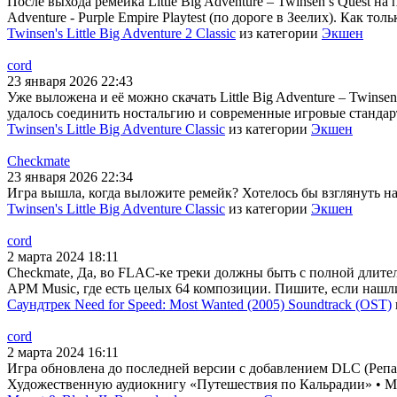
После выхода ремейка Little Big Adventure – Twinsen’s Quest на
Adventure - Purple Empire Playtest (по дороге в Зеелих). Как тол
Twinsen's Little Big Adventure 2 Classic
из категории
Экшен
cord
23 января 2026 22:43
Уже выложена и её можно скачать Little Big Adventure – Twins
удалось соединить ностальгию и современные игровые стандарт
Twinsen's Little Big Adventure Classic
из категории
Экшен
Checkmate
23 января 2026 22:34
Игра вышла, когда выложите ремейк? Хотелось бы взглянуть на н
Twinsen's Little Big Adventure Classic
из категории
Экшен
cord
2 марта 2024 18:11
Checkmate, Да, во FLAC-ке треки должны быть с полной длител
APM Music, где есть целых 64 композиции. Пишите, если нашл
Саундтрек Need for Speed: Most Wanted (2005) Soundtrack (OST)
cord
2 марта 2024 16:11
Игра обновлена до последней версии с добавлением DLC (Репак
Художественную аудиокнигу «Путешествия по Кальрадии» • Му