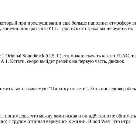
который при прослушивании ещё больше наполнит атмосферу вну
, конечно поиграть в GYLT. Трястись от страха вы не будете, но
e 1 Original Soundtrack (O.S.T.) его можно скачать как во FLAC, 
 1. Кстати, скоро выйдет ремейк на первую часть, движок
жить так называемую "Пиратку по сети". Есть последняя рабочая
 ты понимаешь, что между вами искра и он идёт явно не обниматьс
о) с трудом отпинал вернулись к жизни. Blood West- это игра