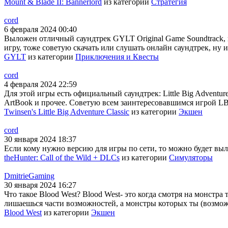
Mount & Blade II: Bannerlord
из категории
Стратегия
cord
6 февраля 2024 00:40
Выложен отличный саундтрек GYLT Original Game Soundtrack, 
игру, тоже советую скачать или слушать онлайн саундтрек, ну и
GYLT
из категории
Приключения и Квесты
cord
4 февраля 2024 22:59
Для этой игры есть официальный саундтрек: Little Big Adventur
ArtBook и прочее. Советую всем заинтересовавшимся игрой LBA
Twinsen's Little Big Adventure Classic
из категории
Экшен
cord
30 января 2024 18:37
Если кому нужно версию для игры по сети, то можно будет выло
theHunter: Call of the Wild + DLCs
из категории
Симуляторы
DmitrieGaming
30 января 2024 16:27
Что такое Blood West? Blood West- это когда смотря на монстра
лишаешься части возможностей, а монстры которых ты (возможн
Blood West
из категории
Экшен