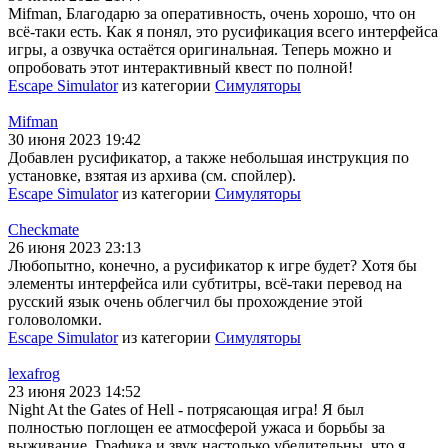
Mifman, Благодарю за оперативность, очень хорошо, что он
всё-таки есть. Как я понял, это русификация всего интерфейса
игры, а озвучка остаётся оригинальная. Теперь можно и
опробовать этот интерактивный квест по полной!
Escape Simulator
из категории
Симуляторы
Mifman
30 июня 2023 19:42
Добавлен русификатор, а также небольшая инструкция по
установке, взятая из архива (см. спойлер).
Escape Simulator
из категории
Симуляторы
Checkmate
26 июня 2023 23:13
Любопытно, конечно, а русификатор к игре будет? Хотя бы
элементы интерфейса или субтитры, всё-таки перевод на
русский язык очень облегчил бы прохождение этой
головоломки.
Escape Simulator
из категории
Симуляторы
lexafrog
23 июня 2023 14:52
Night At the Gates of Hell - потрясающая игра! Я был
полностью поглощен ее атмосферой ужаса и борьбы за
выживание. Графика и звук настолько убедительны, что я