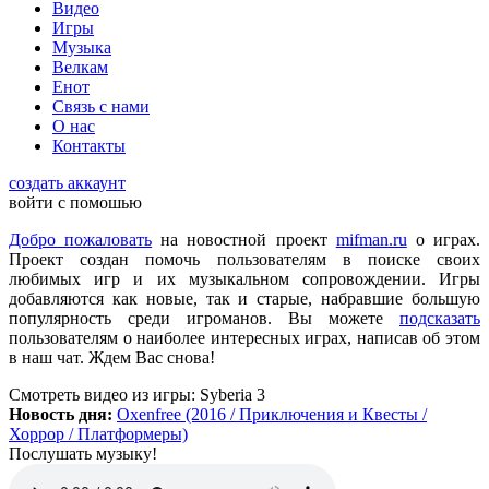
Видео
всех категорий людей, которые в той или иной форме
Игры
интересуются играми и геймерской индустрией в целом.
Музыка
Велкам
Енот
ometu
:
новости для женщин
Связь с нами
О нас
Контакты
Mifman
:
Цитата: lexafrog
создать аккаунт
Обновите, пожалуйста, игру Garry's Mod
войти с помошью
Игра обновлена
Добро пожаловать
на новостной проект
mifman.ru
о играх.
Проект создан помочь пользователям в поиске своих
любимых игр и их музыкальном сопровождении. Игры
lexafrog
:
Обновите, пожалуйста, игру Garry's Mod. Много
добавляются как новые, так и старые, набравшие большую
обнов вышло, а на сайте старенькая...
популярность среди игроманов. Вы можете
подсказать
пользователям о наиболее интересных играх, написав об этом
в наш чат. Ждем Вас снова!
cord
:
Grisha
,
Да, есть такая и даже с дополнительной модификацией
Смотреть видео
из игры:
Syberia 3
StarCraft Cartooned (мультяшки).
Новость дня:
Oxenfree (2016 / Приключения и Квесты /
Вот она:
StarCraft Remastered
Хоррор / Платформеры)
Послушать музыку!
Grisha
:
Очень понравился сайт. Пожалуй я останусь здесь.