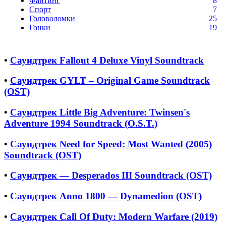
Файтинг
8
Спорт
7
Головоломки
25
Гонки
19
•
Саундтрек Fallout 4 Deluxe Vinyl Soundtrack
•
Саундтрек GYLT – Original Game Soundtrack
(OST)
•
Саундтрек Little Big Adventure: Twinsen's
Adventure 1994 Soundtrack (O.S.T.)
•
Саундтрек Need for Speed: Most Wanted (2005)
Soundtrack (OST)
•
Саундтрек — Desperados III Soundtrack (OST)
•
Саундтрек Anno 1800 — Dynamedion (OST)
•
Саундтрек Call Of Duty: Modern Warfare (2019)