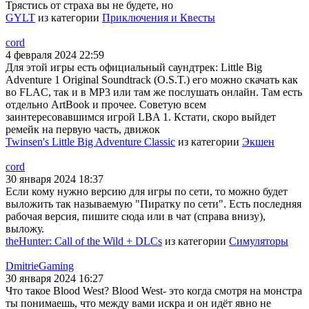
Трястись от страха вы не будете, но
GYLT
из категории
Приключения и Квесты
cord
4 февраля 2024 22:59
Для этой игры есть официальный саундтрек: Little Big
Adventure 1 Original Soundtrack (O.S.T.) его можно скачать как
во FLAC, так и в MP3 или там же послушать онлайн. Там есть
отдельно ArtBook и прочее. Советую всем
заинтересовавшимся игрой LBA 1. Кстати, скоро выйдет
ремейк на первую часть, движок
Twinsen's Little Big Adventure Classic
из категории
Экшен
cord
30 января 2024 18:37
Если кому нужно версию для игры по сети, то можно будет
выложить так называемую "Пиратку по сети". Есть последняя
рабочая версия, пишите сюда или в чат (справа внизу),
выложу.
theHunter: Call of the Wild + DLCs
из категории
Симуляторы
DmitrieGaming
30 января 2024 16:27
Что такое Blood West? Blood West- это когда смотря на монстра
ты понимаешь, что между вами искра и он идёт явно не