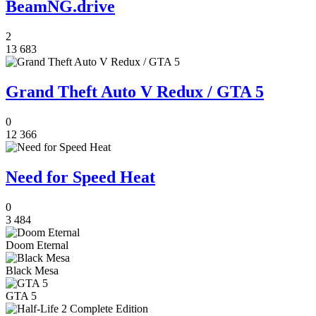
BeamNG.drive
2
13 683
Grand Theft Auto V Redux / GTA 5
0
12 366
Need for Speed Heat
0
3 484
Doom Eternal
Black Mesa
GTA 5