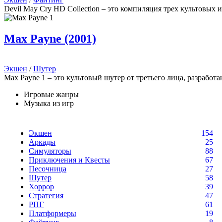
Devil May Cry HD Collection – это компиляция трех культовых
Max Payne (2001)
Экшен
/
Шутер
Max Payne 1 – это культовый шутер от третьего лица, разрабо
Игровые жанры
Музыка из игр
Экшен
154
Аркады
25
Симуляторы
88
Приключения и Квесты
67
Песочница
27
Шутер
58
Хоррор
39
Стратегия
47
РПГ
61
Платформеры
19