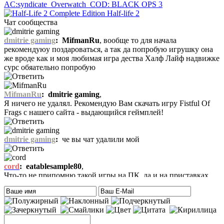
AC:syndicate
Overwatch
COD: BLACK OPS 3
Half-life 2
Чат сообщества
dmitrie gaming
:
MifmanRu
, вообще то для начала
рекомендуюу поздароваться, а так да попробую игрушку она
же вроде как и моя любимая игра дества Халф Лайф надвижке
сурс обяательно попробую
MifmanRu
:
dmitrie gaming
,
Я ничего не удалял. Рекомендую Вам скачать игру Fistful Of
Frags с нашего сайта - выдающийся геймплей!
dmitrie gaming
:
че вы чат удалили мой
cord
:
eatablesample80
,
Что-то не припомню такой игры на ПК, да и на приставках
тоже. Есть только одна мысль – это онлайн игра-одевалка
Hilary Duff and Her Baby.
На сайте нет онлайн игр. А вообще, Хилари Дафф – это
актриса