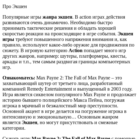
Про Экшен
Популярные игры
жанра экшен
. В action играх действия
развиваются очень динамично. Необходимо быстро
принимать тактические решения и обладать хорошей
скоростью реакции на происходящие в игре события.
Экшен
игры
требуют повышенного напряжения внимания и, как
правило, используют какое-либо оружие для продвижения по
сюжету. В игровую категорию
Action
попадает много игр
других жанров, например: шутеры, платформеры, квесты,
аркады и т.п., тем самым раздвигая границы компьютерных
игр.
Ознакомьтесь:
Max Payne 2: The Fall of Max Payne – это
захватывающий шутер от третьего лица, разработанный
компанией Remedy Entertainment и выпущенный в 2003 году.
Игра является сиквелом популярного Max Payne и продолжает
историю бывшего полицейского Макса Пейна, погружая
игрока в мрачный и безжалостный мир преступности.
Основной акцент в игре делается на погружение игрока в
интенсивную и эмоциональную… Основным жанром
является
Экшен
, но могут присутствовать и смежные
категории.
Скачать игру
Max Payne 2: The Fall of Max Payne
с помощью