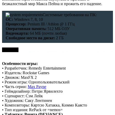
безжалостный мир Макса Пейна и прожить его падение.
Системные требования на ПК:
ОС:
Windows 7, 8, 10
Процессор:
Penium III / Athlon @ 1 ГГц
Оперативная память:
512 МБ ОЗУ
Видеокарта:
64 МБ (почти любая)
Свободное место на диске:
2 ГБ
Особенности игры:
• Разработчик: Remedy Entertainment
• Издатель: Rockstar Games
• Движок: MaxFX 2
• Режим игры: Однопользовательский
• Часть серии:
Max Payne
• Геймдизайнер: Петри Ярвилехто
• Сценарист: Сэм Лейк
• Художник: Саку Лентинен
• Композиторы: Кяртсю Хатакка, Киммо Каясто
• Тип издания: RePack от =nemos=
•
Таблетка: Вшита (DEViANCE)