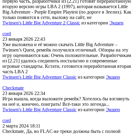
первую часть, разработчики из [2.21] готовят переработанную
вторую версию игры LBA 2 (1997), которая называется Little
Big Adventure - Purple Empire Playtest (по дороге в Зеелих). Как
только появится в сети, выложу на сайт, не
Twinsen's Little Big Adventure 2 Classic
из категории
Экшен
cord
23 января 2026 22:43
Уже выложена и её можно скачать Little Big Adventure –
Twinsen’s Quest, ремейк получился отличный. Обзоры на эту
игру оцениваются как: Очень положительные. Разработчикам
из [2.21] удалось соединить ностальгию и современные
игровые стандарты. Кстати, готовится переработанная вторая
часть LBA 2
Twinsen's Little Big Adventure Classic
из категории
Экшен
Checkmate
23 января 2026 22:34
Игра вышла, когда выложите ремейк? Хотелось бы взглянуть
на неё и, конечно, поиграть! Всё-таки это легенда...
Twinsen's Little Big Adventure Classic
из категории
Экшен
cord
2 марта 2024 18:11
Checkmate, Да, во FLAC-ке треки должны быть с полной