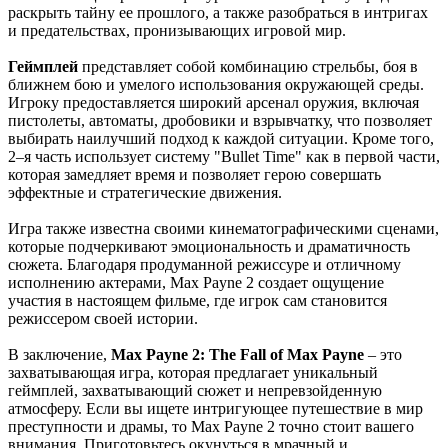
раскрыть тайну ее прошлого, а также разобраться в интригах
и предательствах, пронизывающих игровой мир.
Геймплей
представляет собой комбинацию стрельбы, боя в
ближнем бою и умелого использования окружающей среды.
Игроку предоставляется широкий арсенал оружия, включая
пистолеты, автоматы, дробовики и взрывчатку, что позволяет
выбирать наилучший подход к каждой ситуации. Кроме того,
2–я часть использует систему "Bullet Time" как в первой части,
которая замедляет время и позволяет герою совершать
эффектные и стратегические движения.
Игра также известна своими кинематографическими сценами,
которые подчеркивают эмоциональность и драматичность
сюжета. Благодаря продуманной режиссуре и отличному
исполнению актерами, Max Payne 2 создает ощущение
участия в настоящем фильме, где игрок сам становится
режиссером своей истории.
В заключение,
Max Payne 2: The Fall of Max Payne
– это
захватывающая игра, которая предлагает уникальный
геймплей, захватывающий сюжет и непревзойденную
атмосферу. Если вы ищете интригующее путешествие в мир
преступности и драмы, то Max Payne 2 точно стоит вашего
внимания. Приготовьтесь окунуться в мрачный и