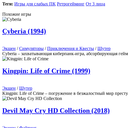
Теги:
Игры для слабых ПК
Ретрогейминг
От 3 лица
Похожие игры
Cyberia (1994)
Экшен
/
Симуляторы
/
Приключения и Квесты
/
Шутер
Cyberia – захватывающая киберпанк-игра, абсорбирующая гей
Kingpin: Life of Crime (1999)
Экшен
/
Шутер
Kingpin: Life of Crime – погружение в безжалостный мир прест
Devil May Cry HD Collection (2018)
Экшен
/
Файтинг