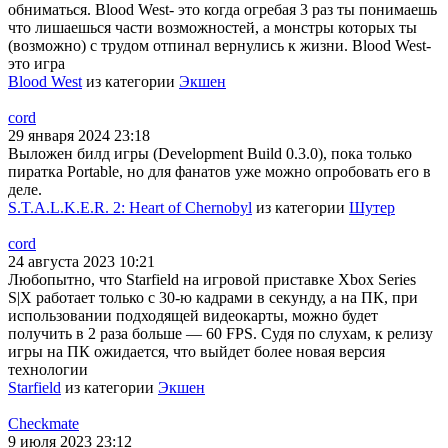
обниматься. Blood West- это когда огребая 3 раз ты понимаешь
что лишаешься части возможностей, а монстры которых ты
(возможно) с трудом отпинал вернулись к жизни. Blood West-
это игра
Blood West
из категории
Экшен
cord
29 января 2024 23:18
Выложен билд игры (Development Build 0.3.0), пока только
пиратка Portable, но для фанатов уже можно опробовать его в
деле.
S.T.A.L.K.E.R. 2: Heart of Chernobyl
из категории
Шутер
cord
24 августа 2023 10:21
Любопытно, что Starfield на игровой приставке Xbox Series
S|X работает только с 30-ю кадрами в секунду, а на ПК, при
использовании подходящей видеокарты, можно будет
получить в 2 раза больше — 60 FPS. Судя по слухам, к релизу
игры на ПК ожидается, что выйдет более новая версия
технологии
Starfield
из категории
Экшен
Checkmate
9 июля 2023 23:12