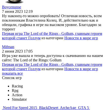
Boycenunse
7 июня 2023 12:19
Ну наконец-то можно опробовать! Отличная новость, всем
поклонникам Властелина Колец. И, действительно как и
обещали, графика в игре на высоком уровне. Благодарю за
торрент
Первая игра The Lord of the Rings - Gollum, главным героем
которой станет Голлум
из категории
Новости в мире игр
Mifman
2 июня 2023 17:05
Игра уже вышла и теперь доступна к скачиванию на нашем
сайте: The Lord of the Rings: Gollum
Первая игра The Lord of the Rings - Gollum, главным героем
которой станет Голлум
из категории
Новости в мире игр
показать все
Список игр
Racing
Rpg
Action
Simulator
Need For Speed 2015
BlackDesert
ArcheAge
GTA 5