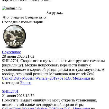
Загрузка..
Последние комментарии
Boycenunse
28 июня 2026 21:02
SHIL2701, Скорее всего путь к папке имеет русские символы
(кириллицу). Можно попробовать перенести папку с
установщиком в корневой раздел диска и оттуда запускать. А
вообще, это какой репак: от Механиков или от seleZen?
Call of Duty Modern Warfare (2019) от R.G. Механики
из
категории
Экшен
SHIL2701
21 июня 2026 18:52
Помогите, выдает ошибку, не могу открыть установщик,
пишет в этой папке нет корректной версии игры
Call of Duty Modern Warfare (2019) от R.G. Механики
из