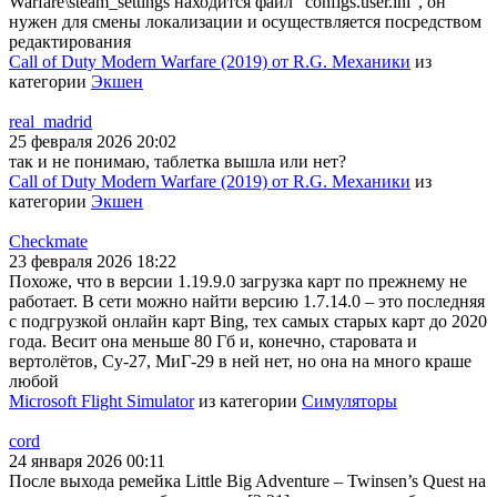
Warfare\steam_settings находится файл "configs.user.ini", он
нужен для смены локализации и осуществляется посредством
редактирования
Call of Duty Modern Warfare (2019) от R.G. Механики
из
категории
Экшен
real_madrid
25 февраля 2026 20:02
так и не понимаю, таблетка вышла или нет?
Call of Duty Modern Warfare (2019) от R.G. Механики
из
категории
Экшен
Checkmate
23 февраля 2026 18:22
Похоже, что в версии 1.19.9.0 загрузка карт по прежнему не
работает. В сети можно найти версию 1.7.14.0 – это последняя
с подгрузкой онлайн карт Bing, тех самых старых карт до 2020
года. Весит она меньше 80 Гб и, конечно, старовата и
вертолётов, Су-27, МиГ-29 в ней нет, но она на много краше
любой
Microsoft Flight Simulator
из категории
Симуляторы
cord
24 января 2026 00:11
После выхода ремейка Little Big Adventure – Twinsen’s Quest на