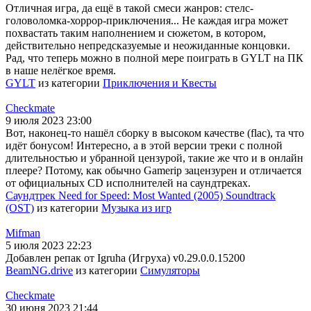
Отличная игра, да ещё в такой смеси жанров: стелс-
головоломка-хоррор-приключения... Не каждая игра может
похвастать таким наполнением и сюжетом, в котором,
действительно непредсказуемые и неожиданные концовки.
Рад, что теперь можно в полной мере поиграть в GYLT на ПК
в наше нелёгкое время.
GYLT
из категории
Приключения и Квесты
Checkmate
9 июля 2023 23:00
Вот, наконец-то нашёл сборку в высоком качестве (flac), та что
идёт бонусом! Интересно, а в этой версии треки с полной
длительностью и убранной цензурой, такие же что и в онлайн
плеере? Потому, как обычно Gamerip зацензурен и отличается
от официальных CD исполнителей на саундтреках.
Саундтрек Need for Speed: Most Wanted (2005) Soundtrack
(OST)
из категории
Музыка из игр
Mifman
5 июля 2023 22:23
Добавлен репак от Igruha (Игруха) v0.29.0.0.15200
BeamNG.drive
из категории
Симуляторы
Checkmate
30 июня 2023 21:44