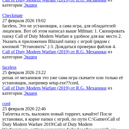
категории
Экшен
Checkmate
27 февраля 2026 19:02
faceless, Это не установщик, а сама игра, для обладателей
лицензии. Вот об этом написал выше Mifman: 1. Скопировать
папку Call of Duty Modern Warfare в удобное для вас место 2.
Указать в приложении Blizzard папку с игрой (рядом с
кнопкой "Установить".) 3. Дождаться проверки файлов 4.
Call of Duty Modern Warfare (2019) от R.G. Механики
из
категории
Экшен
faceless
25 февраля 2026 23:22
репак от механиков это уже сама игра скачаете или только её
установщик, например setup.exe??cord,
Call of Duty Modern Warfare (2019) от R.G. Механики
из
категории
Экшен
cord
25 февраля 2026 22:46
Таблетка есть, выложен новый торрент, качайте! После
установки, в корне папки с игрой, по пути C:\Games\Call of
Duty Modern Warfare 2019\Call of Duty Modern