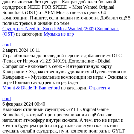
длительностью без цензуры. Как раз добавлен большой
саундтрек к NEED FOR SPEED – Most Wanted Original
Soundtrack (OST) от APM Music, где есть целых 64
композиции. Пишите, если нашли неточности. Добавил ещё 5
полных треков в онлайн по теме
Саундтрек Need for Speed: Most Wanted (2005) Soundtrack
(OST)
из категории
Музыка из игр
cord
2 марта 2024 16:11
Игра обновлена до последней версии с добавлением DLC
(Репак от Игрухи v1.2.9.34019). Дополнение «Digital
Companion» включает в себя: • Интерактивную карту
Кальрадии • Художественную аудиокнигу «Путешествия по
Кальрадии» • Музыкальные композиции из игры • Эскизы к
игре Полный саундтрек к игре, будет
Mount & Blade II: Bannerlord
из категории
Стратегия
cord
6 февраля 2024 00:40
Выложен отличный саундтрек GYLT Original Game
Soundtrack, который при прослушивании ещё больше
наполнит атмосферу внутри сюжета. А тем, кто не играл и
хочет в будущем пройти игру, тоже советую скачать или
слушать онлайн саундтрек, ну и, конечно поиграть в GYLT.