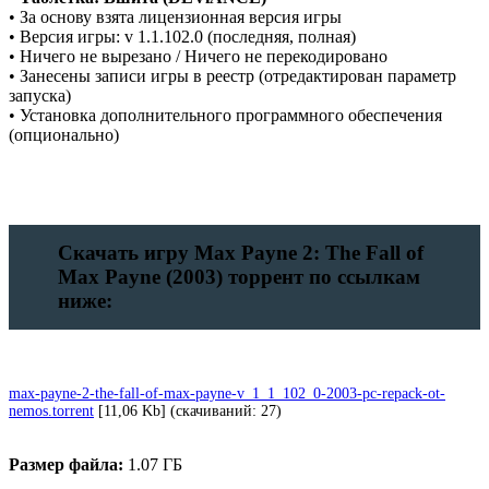
• За основу взята лицензионная версия игры
• Версия игры: v 1.1.102.0 (последняя, полная)
• Ничего не вырезано / Ничего не перекодировано
• Занесены записи игры в реестр (отредактирован параметр
запуска)
• Установка дополнительного программного обеспечения
(опционально)
Скачать игру Max Payne 2: The Fall of
Max Payne (2003) торрент по ссылкам
ниже:
max-payne-2-the-fall-of-max-payne-v_1_1_102_0-2003-pc-repack-ot-
nemos.torrent
[11,06 Kb] (cкачиваний: 27)
Размер файла:
1.07 ГБ