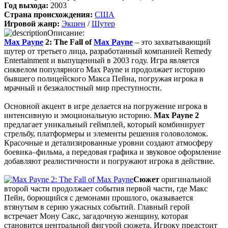
Год выхода:
2003
Страна происхождения:
США
cord
:
Boycenunse
,
Игровой жанр:
Экшен
/
Шутер
Да, сделано. Добавил саундтрек Need for Speed: Most Wanted
Описание:
Soundtrack (OST):
Max Payne
2: The Fall of
Max Payne
– это захватывающий
скачать
шутер от третьего лица, разработанный компанией Remedy
Entertainment и выпущенный в 2003 году. Игра является
Представлено несколько ссылок на скачивание (торрент,
сиквелом популярного Max Payne и продолжает историю
архив и FLAC), но основной – Unofficial Game Soundtrack
бывшего полицейского Макса Пейна, погружая игрока в
OST. На странице можно послушать онлайн полную версию,
мрачный и безжалостный мир преступности.
включая треки от Paul Linford
Сборник получился добротный, наслаждайтесь!
Основной акцент в игре делается на погружение игрока в
интенсивную и эмоциональную историю.
Max Payne 2
предлагает уникальный геймплей, который комбинирует
стрельбу, платформеры и элементы решения головоломок.
Boycenunse
:
Добавьте пожалуйста саундтрек из игры NFS
Красочные и детализированные уровни создают атмосферу
Most Wanted, которая 2005 года.
боевика–фильма, а передовая графика и звуковое оформление
добавляют реалистичности и погружают игрока в действие.
Mifman
:
Добро пожаловать на игровой сайт mifman.ru
Сюжет
оригинальной
Делитесь играми с друзьями и добавляйте сайт в избранное.
второй части продолжает события первой части, где Макс
Пейн, борющийся с демонами прошлого, оказывается
В этом чате Вы можете общаться. Пишите свои отзывы и
втянутым в серию ужасных событий. Главный герой
комментарии к играм.
встречает Мону Сакс, загадочную женщину, которая
становится центральной фигурой сюжета. Игроку предстоит