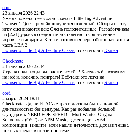
cord
23 января 2026 22:43
Уже выложена и её можно скачать Little Big Adventure –
Twinsen’s Quest, ремейк получился отличный. Обзоры на эту
игру оцениваются как: Очень положительные. Разработчикам
из [2.21] удалось соединить ностальгию и современные
игровые стандарты. Кстати, готовится переработанная вторая
часть LBA 2
Twinsen's Little Big Adventure Classic
из категории
Экшен
Checkmate
23 января 2026 22:34
Игра вышла, когда выложите ремейк? Хотелось бы взглянуть
на неё и, конечно, поиграть! Всё-таки это легенда...
Twinsen's Little Big Adventure Classic
из категории
Экшен
cord
2 марта 2024 18:11
Checkmate, Да, во FLAC-ке треки должны быть с полной
длительностью без цензуры. Как раз добавлен большой
саундтрек к NEED FOR SPEED – Most Wanted Original
Soundtrack (OST) от APM Music, где есть целых 64
композиции. Пишите, если нашли неточности. Добавил ещё 5
полных треков в онлайн по теме