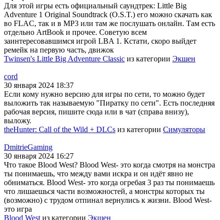
Для этой игры есть официальный саундтрек: Little Big
Adventure 1 Original Soundtrack (O.S.T.) его можно скачать как
во FLAC, так и в MP3 или там же послушать онлайн. Там есть
отдельно ArtBook и прочее. Советую всем
заинтересовавшимся игрой LBA 1. Кстати, скоро выйдет
ремейк на первую часть, движок
Twinsen's Little Big Adventure Classic
из категории
Экшен
cord
30 января 2024 18:37
Если кому нужно версию для игры по сети, то можно будет
выложить так называемую "Пиратку по сети". Есть последняя
рабочая версия, пишите сюда или в чат (справа внизу),
выложу.
theHunter: Call of the Wild + DLCs
из категории
Симуляторы
DmitrieGaming
30 января 2024 16:27
Что такое Blood West? Blood West- это когда смотря на монстра
ты понимаешь, что между вами искра и он идёт явно не
обниматься. Blood West- это когда огребая 3 раз ты понимаешь
что лишаешься части возможностей, а монстры которых ты
(возможно) с трудом отпинал вернулись к жизни. Blood West-
это игра
Blood West
из категории
Экшен