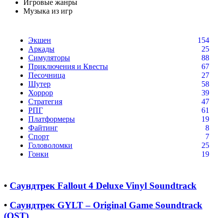
Игровые жанры
Музыка из игр
Экшен
154
Аркады
25
Симуляторы
88
Приключения и Квесты
67
Песочница
27
Шутер
58
Хоррор
39
Стратегия
47
РПГ
61
Платформеры
19
Файтинг
8
Спорт
7
Головоломки
25
Гонки
19
•
Саундтрек Fallout 4 Deluxe Vinyl Soundtrack
•
Саундтрек GYLT – Original Game Soundtrack
(OST)