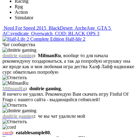
Racing
Rpg
Action
Simulator
Need For Speed 2015
BlackDesert
ArcheAge
GTA 5
AC:syndicate
Overwatch
COD: BLACK OPS 3
Half-life 2
Чат сообщества
dmitrie gaming
:
MifmanRu
, вообще то для начала
рекомендуюу поздароваться, а так да попробую игрушку она
же вроде как и моя любимая игра дества Халф Лайф надвижке
сурс обяательно попробую
MifmanRu
:
dmitrie gaming
,
Я ничего не удалял. Рекомендую Вам скачать игру Fistful Of
Frags с нашего сайта - выдающийся геймплей!
dmitrie gaming
:
че вы чат удалили мой
cord
:
eatablesample80
,