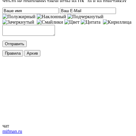
Что-то не припомню такой игры на ПК, да и на приставках
тоже. Есть только одна мысль – это онлайн игра-одевалка
Hilary Duff and Her Baby.
На сайте нет онлайн игр. А вообще, Хилари Дафф – это
актриса
eatablesample80
:
Хилари Дафф
Mifman
:
DmitrieGaming
,
Добавлена игра
Palworld
c возможностью онлайн игры.
cord
:
DmitrieGaming
,
Добавлена игра
Hogwarts Legacy – Digital Deluxe Edition
с
русской озвучкой и кучей дополнений. Palworld будет чуть
позже.
ifapux
:
Точно, тоже вспомнил про эти игры. Добавьте на сайт
Palworld и Hogwarts Legacy, – обе просто улёт
чат
mifman.ru