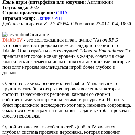
Язык игры (интерфейса или озвучки):
Английский
включая треки от Paul Linford
Год выхода:
2023
😁👏Огромная благодарность за труд. Не ожидал, что будет
Страна происхождения:
США
полный саундтрек в хорошем качестве. За flac отдельная
Игровой жанр:
Экшен
/
РПГ
благодарность ✔
Добавлена пиратка v1.2.3.47954. Обновлено 27-01-2024, 16:30
Описание:
cord
:
Boycenunse
,
Diablo IV
- это долгожданная игра в жанре
"Action RPG"
,
Да, сделано. Добавил саундтрек Need for Speed: Most Wanted
которая является продолжением легендарной серии игр
Soundtrack (OST):
Diablo. Она разрабатывается студией "
Blizzard Entertainment"
и
скачать
представляет собой новый уровень в жанре, сочетая в себе
классические элементы игры с новыми механиками, которые
Представлено несколько ссылок на скачивание (торрент,
позволят игрокам наслаждаться игрой более глубоко и
архив и FLAC), но основной – Unofficial Game Soundtrack
дольше.
OST. На странице можно послушать онлайн полную версию,
включая треки от Paul Linford
Одной из главных особенностей Diablo IV является его
Сборник получился добротный, наслаждайтесь!
крупномасштабная открытая игровая вселенная, которая
состоит из нескольких регионов, каждый со своими
собственными монстрами, квестами и ресурсами. Игрокам
Boycenunse
:
Добавьте пожалуйста саундтрек из игры NFS
будет предложено исследовать этот мир, находить сокровища,
Most Wanted, которая 2005 года.
сражаться с монстрами и выполнять задания, чтобы прокачать
своего персонажа.
Mifman
:
Добро пожаловать на игровой сайт mifman.ru
Одной из ключевых особенностей Диабло IV является
Делитесь играми с друзьями и добавляйте сайт в избранное.
глубокая система прокачки персонажа, которая позволит