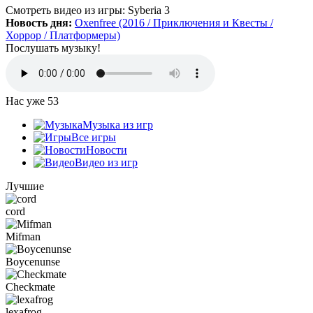
Да, есть такая и даже с дополнительной модификацией
Смотреть видео
из игры:
Syberia 3
StarCraft Cartooned (мультяшки).
Новость дня:
Oxenfree (2016 / Приключения и Квесты /
Вот она:
StarCraft Remastered
Хоррор / Платформеры)
Послушать музыку!
Grisha
:
Очень понравился сайт. Пожалуй я останусь здесь.
Есть ли игра Starcraft, но ремастер?
Нас уже
53
Mifman
:
Музыка из игр
Цитата: Петрушка
Все игры
добавьте скачивание моей любимой игры Escape From Tarkov!
Новости
Видео из игр
Игра добавлена и доступна к скачиванию:
Escape From Tarkov
Лучшие
cord
Петрушка
:
добротный сайт, только добавьте скачивание
моей любимой игры Escape From Tarkov!
Mifman
Boycenunse
Checkmate
:
Алёна
,
Просто нужно зарегистрироваться и тогда будет доступен
Checkmate
торрент-файл. Там написано, что ссылка скрыта (убран
торрент — µ) видимо из-за того, что "наехал"
lexafrog