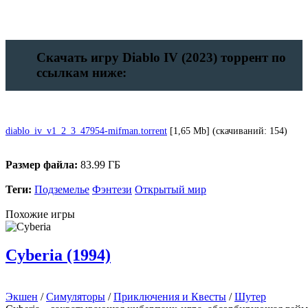
Скачать игру Diablo IV (2023) торрент по
ссылкам ниже:
diablo_iv_v1_2_3_47954-mifman.torrent
[1,65 Mb] (cкачиваний: 154)
Размер файла:
83.99 ГБ
Теги:
Подземелье
Фэнтези
Открытый мир
Похожие игры
Cyberia (1994)
Экшен
/
Симуляторы
/
Приключения и Квесты
/
Шутер