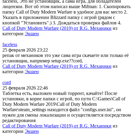
faceless, Это не установщик, а сама игра, для обладателей
лицензии. Вот об этом написал выше Mifman: 1. Скопировать
папку Call of Duty Modern Warfare в удобное для вас место 2.
Указать в приложении Blizzard папку с игрой (рядом с
кнопкой "Установить".) 3. Дождаться проверки файлов 4.
Call of Duty Modern Warfare (2019) от R.G. Механики
из
категории
Экшен
faceless
25 февраля 2026 23:22
репак от механиков это уже сама игра скачаете или только её
установщик, например setup.exe??cord,
Call of Duty Modern Warfare (2019) от R.G. Механики
из
категории
Экшен
cord
25 февраля 2026 22:46
Таблетка есть, выложен новый торрент, качайте! После
установки, в корне папки с игрой, по пути C:\Games\Call of
Duty Modern Warfare 2019\Call of Duty Modern
Warfare\steam_settings находится файл "configs.user.ini", он
нужен для смены локализации и осуществляется посредством
редактирования
Call of Duty Modern Warfare (2019) от R.G. Механики
из
категории
Экшен