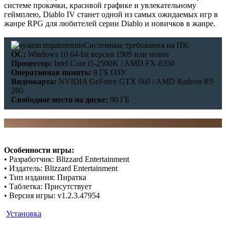
системе прокачки, красивой графике и увлекательному
геймплею, Diablo IV станет одной из самых ожидаемых игр в
жанре RPG для любителей серии Diablo и новичков в жанре.
Системные требования на ПК:
ОС:
Windows 10 64-bit версия 1909 или новее
Процессор:
Intel Core i5-2500K / AMD FX-8350
Оперативная память:
8 ГБ ОЗУ
Видеокарта:
NVIDIA GeForce GTX 660 / AMD Radeon R9
280
Свободное место на диске:
90 ГБ
Особенности игры:
• Разработчик: Blizzard Entertainment
• Издатель: Blizzard Entertainment
• Тип издания: Пиратка
• Таблетка: Присутствует
• Версия игры: v1.2.3.47954
Установка