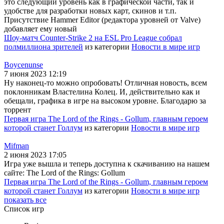
это следующий уровень как в графической части, так и
удобстве для разработки новых карт, скинов и т.п.
Присутствие Hammer Editor (редактора уровней от Valve)
добавляет ему новый
Шоу-матч Counter-Strike 2 на ESL Pro League собрал
полмиллиона зрителей
из категории
Новости в мире игр
Boycenunse
7 июня 2023 12:19
Ну наконец-то можно опробовать! Отличная новость, всем
поклонникам Властелина Колец. И, действительно как и
обещали, графика в игре на высоком уровне. Благодарю за
торрент
Первая игра The Lord of the Rings - Gollum, главным героем
которой станет Голлум
из категории
Новости в мире игр
Mifman
2 июня 2023 17:05
Игра уже вышла и теперь доступна к скачиванию на нашем
сайте: The Lord of the Rings: Gollum
Первая игра The Lord of the Rings - Gollum, главным героем
которой станет Голлум
из категории
Новости в мире игр
показать все
Список игр