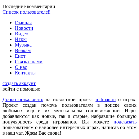
DmitrieGaming
:
Можете добавить на сайте Hogwarts Legacy и
Последние комментарии
Palworld?
Список пользователей
Главная
Checkmate
:
ometu
,
Новости
Что ты имеешь ввиду? На этом сайте игровые новости для
Видео
всех категорий людей, которые в той или иной форме
Игры
интересуются играми и геймерской индустрией в целом.
Музыка
Велкам
Енот
ometu
:
новости для женщин
Связь с нами
О нас
Контакты
Mifman
:
Цитата: lexafrog
создать аккаунт
Обновите, пожалуйста, игру Garry's Mod
войти с помошью
Игра обновлена
Добро пожаловать
на новостной проект
mifman.ru
о играх.
Проект создан помочь пользователям в поиске своих
любимых игр и их музыкальном сопровождении. Игры
lexafrog
:
Обновите, пожалуйста, игру Garry's Mod. Много
добавляются как новые, так и старые, набравшие большую
обнов вышло, а на сайте старенькая...
популярность среди игроманов. Вы можете
подсказать
пользователям о наиболее интересных играх, написав об этом
в наш чат. Ждем Вас снова!
cord
:
Grisha
,