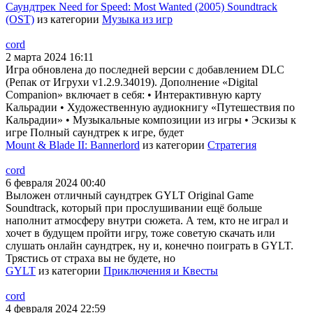
Саундтрек Need for Speed: Most Wanted (2005) Soundtrack
(OST)
из категории
Музыка из игр
cord
2 марта 2024 16:11
Игра обновлена до последней версии с добавлением DLC
(Репак от Игрухи v1.2.9.34019). Дополнение «Digital
Companion» включает в себя: • Интерактивную карту
Кальрадии • Художественную аудиокнигу «Путешествия по
Кальрадии» • Музыкальные композиции из игры • Эскизы к
игре Полный саундтрек к игре, будет
Mount & Blade II: Bannerlord
из категории
Стратегия
cord
6 февраля 2024 00:40
Выложен отличный саундтрек GYLT Original Game
Soundtrack, который при прослушивании ещё больше
наполнит атмосферу внутри сюжета. А тем, кто не играл и
хочет в будущем пройти игру, тоже советую скачать или
слушать онлайн саундтрек, ну и, конечно поиграть в GYLT.
Трястись от страха вы не будете, но
GYLT
из категории
Приключения и Квесты
cord
4 февраля 2024 22:59