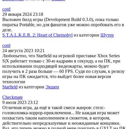
cord
29 января 2024 23:18
Выложен билд игры (Development Build 0.3.0), пока только
пиратка Portable, но для фанатов уже можно опробовать его в
деле.
S.T.A.L.K.E.R. 2: Heart of Chernobyl
из категории
Шутер
cord
24 августа 2023 10:21
Любопытно, что Starfield на игровой приставке Xbox Series
S|X работает только с 30-ю кадрами в секунду, а на ПК, при
использовании подходящей видеокарты, можно будет
получить в 2 раза больше — 60 FPS. Судя по слухам, к релизу
игры на ПК ожидается, что выйдет более новая версия
технологии
Starfield
из категории
Экшен
Checkmate
9 июля 2023 23:12
Отличная игра, да ещё в такой смеси жанров: стелс-
головоломка-хоррор-приключения... Не каждая игра может
похвастать таким наполнением и сюжетом, в котором,
действительно непредсказуемые и неожиданные концовки.
Рад, что теперь можно в полной мере поиграть в GYLT на ПК