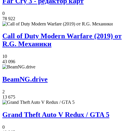
Far Cry 3 - редактор карт
0
78 922
Call of Duty Modern Warfare (2019) от
R.G. Механики
10
43 096
BeamNG.drive
2
13 675
Grand Theft Auto V Redux / GTA 5
0