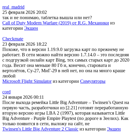
real_madrid
25 февраля 2026 20:02
так и не понимаю, таблетка вышла или нет?
Call of Duty Modern Warfare (2019) от R.G. Механики
из
категории
Экшен
Checkmate
23 февраля 2026 18:22
Похоже, что в версии 1.19.9.0 загрузка карт по прежнему не
работает. В сети можно найти версию 1.7.14.0 – это последняя
с подгрузкой онлайн карт Bing, тех самых старых карт до 2020
года. Весит она меньше 80 Гб и, конечно, старовата и
вертолётов, Су-27, МиГ-29 в ней нет, но она на много краше
любой
Microsoft Flight Simulator
из категории
Симуляторы
cord
24 января 2026 00:11
После выхода ремейка Little Big Adventure – Twinsen’s Quest на
первую часть, разработчики из [2.21] готовят переработанную
вторую версию игры LBA 2 (1997), которая называется Little
Big Adventure - Purple Empire Playtest (по дороге в Зеелих). Как
только появится в сети, выложу на сайт, не
Twinsen's Little Big Adventure 2 Classic
из категории
Экшен