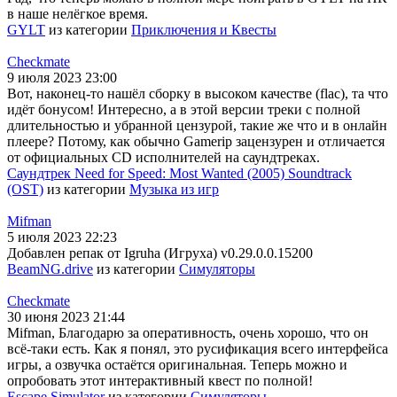
в наше нелёгкое время.
GYLT
из категории
Приключения и Квесты
Checkmate
9 июля 2023 23:00
Вот, наконец-то нашёл сборку в высоком качестве (flac), та что
идёт бонусом! Интересно, а в этой версии треки с полной
длительностью и убранной цензурой, такие же что и в онлайн
плеере? Потому, как обычно Gamerip зацензурен и отличается
от официальных CD исполнителей на саундтреках.
Саундтрек Need for Speed: Most Wanted (2005) Soundtrack
(OST)
из категории
Музыка из игр
Mifman
5 июля 2023 22:23
Добавлен репак от Igruha (Игруха) v0.29.0.0.15200
BeamNG.drive
из категории
Симуляторы
Checkmate
30 июня 2023 21:44
Mifman, Благодарю за оперативность, очень хорошо, что он
всё-таки есть. Как я понял, это русификация всего интерфейса
игры, а озвучка остаётся оригинальная. Теперь можно и
опробовать этот интерактивный квест по полной!
Escape Simulator
из категории
Симуляторы