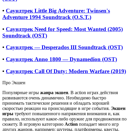
•
Саундтрек Little Big Adventure: Twinsen's
Adventure 1994 Soundtrack (O.S.T.)
•
Саундтрек Need for Speed: Most Wanted (2005)
Soundtrack (OST)
•
Саундтрек — Desperados III Soundtrack (OST)
•
Саундтрек Anno 1800 — Dynamedion (OST)
•
Саундтрек Call Of Duty: Modern Warfare (2019)
Про Экшен
Популярные игры
жанра экшен
. В action играх действия
развиваются очень динамично. Необходимо быстро
принимать тактические решения и обладать хорошей
скоростью реакции на происходящие в игре события.
Экшен
игры
требуют повышенного напряжения внимания и, как
правило, используют какое-либо оружие для продвижения по
сюжету. В игровую категорию
Action
попадает много игр
других жанров, например: шутеры, платформеры, квесты,