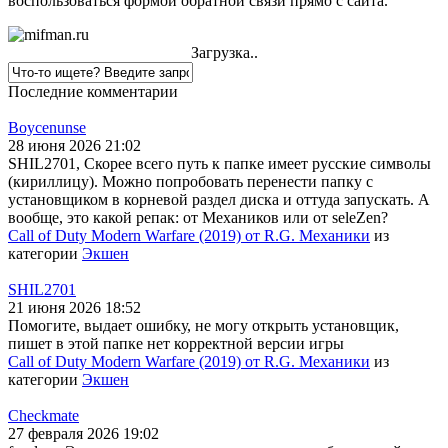
воспользоваться формой обратной связи прямо с сайта.
Загрузка..
Последние комментарии
Boycenunse
28 июня 2026 21:02
SHIL2701, Скорее всего путь к папке имеет русские символы
(кириллицу). Можно попробовать перенести папку с
установщиком в корневой раздел диска и оттуда запускать. А
вообще, это какой репак: от Механиков или от seleZen?
Call of Duty Modern Warfare (2019) от R.G. Механики
из
категории
Экшен
SHIL2701
21 июня 2026 18:52
Помогите, выдает ошибку, не могу открыть установщик,
пишет в этой папке нет корректной версии игры
Call of Duty Modern Warfare (2019) от R.G. Механики
из
категории
Экшен
Checkmate
27 февраля 2026 19:02