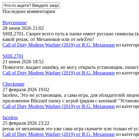
Последние комментарии
Boycenunse
28 июня 2026 21:02
SHIL2701, Скорее всего путь к папке имеет русские символы (
какой репак: от Механиков или от seleZen?
Call of Duty Modern Warfare (2019) от R.G. Механики
из катего
SHIL2701
21 июня 2026 18:52
Помогите, выдает ошибку, не могу открыть установщик, пишет
Call of Duty Modern Warfare (2019) от R.G. Механики
из катего
Checkmate
27 февраля 2026 19:02
faceless, Это не установщик, а сама игра, для обладателей лице
приложении Blizzard папку с игрой (рядом с кнопкой "Установи
Call of Duty Modern Warfare (2019) от R.G. Механики
из катего
faceless
25 февраля 2026 23:22
репак от механиков это уже сама игра скачаете или только её у
Call of Duty Modern Warfare (2019) от R.G. Механики
из катего