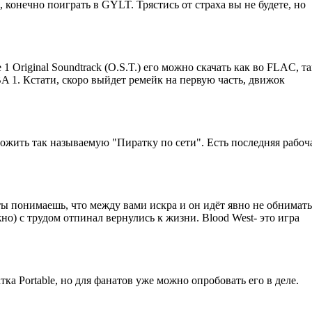
, конечно поиграть в GYLT. Трястись от страха вы не будете, но
e 1 Original Soundtrack (O.S.T.) его можно скачать как во FLAC, 
 1. Кстати, скоро выйдет ремейк на первую часть, движок
жить так называемую "Пиратку по сети". Есть последняя рабочая
 ты понимаешь, что между вами искра и он идёт явно не обниматьс
о) с трудом отпинал вернулись к жизни. Blood West- это игра
тка Portable, но для фанатов уже можно опробовать его в деле.