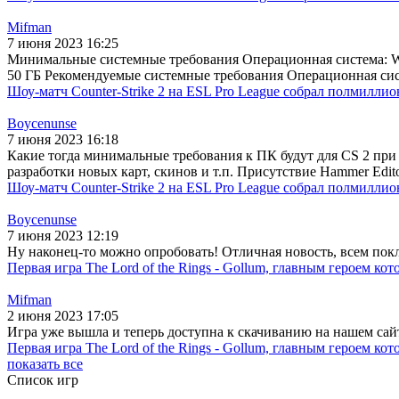
Mifman
7 июня 2023 16:25
Минимальные системные требования Операционная система: Win
50 ГБ Рекомендуемые системные требования Операционная систе
Шоу-матч Counter-Strike 2 на ESL Pro League собрал полмиллио
Boycenunse
7 июня 2023 16:18
Какие тогда минимальные требования к ПК будут для CS 2 при 
разработки новых карт, скинов и т.п. Присутствие Hammer Edit
Шоу-матч Counter-Strike 2 на ESL Pro League собрал полмиллио
Boycenunse
7 июня 2023 12:19
Ну наконец-то можно опробовать! Отличная новость, всем покл
Первая игра The Lord of the Rings - Gollum, главным героем ко
Mifman
2 июня 2023 17:05
Игра уже вышла и теперь доступна к скачиванию на нашем сайте
Первая игра The Lord of the Rings - Gollum, главным героем ко
показать все
Список игр