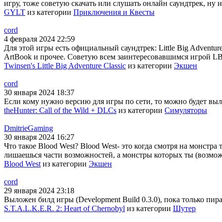
игру, тоже советую скачать или слушать онлайн саундтрек, ну и
GYLT
из категории
Приключения и Квесты
cord
4 февраля 2024 22:59
Для этой игры есть официальный саундтрек: Little Big Adventur
ArtBook и прочее. Советую всем заинтересовавшимся игрой LBA
Twinsen's Little Big Adventure Classic
из категории
Экшен
cord
30 января 2024 18:37
Если кому нужно версию для игры по сети, то можно будет выло
theHunter: Call of the Wild + DLCs
из категории
Симуляторы
DmitrieGaming
30 января 2024 16:27
Что такое Blood West? Blood West- это когда смотря на монстра
лишаешься части возможностей, а монстры которых ты (возможн
Blood West
из категории
Экшен
cord
29 января 2024 23:18
Выложен билд игры (Development Build 0.3.0), пока только пира
S.T.A.L.K.E.R. 2: Heart of Chernobyl
из категории
Шутер