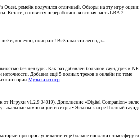
en’s Quest, ремейк получился отличный. Обзоры на эту игру оцен
ы. Кстати, готовится переработанная вторая часть LBA 2
её и, конечно, поиграть! Всё-таки это легенда...
ьностью без цензуры. Как раз добавлен большой саундтрек к NE
и неточности. Добавил ещё 5 полных треков в онлайн по теме
из категории
Музыка из игр
 от Игрухи v1.2.9.34019). Дополнение «Digital Companion» вклю
зыкальные композиции из игры • Эскизы к игре Полный саундтр
который при прослушивании ещё больше наполнит атмосферу вну