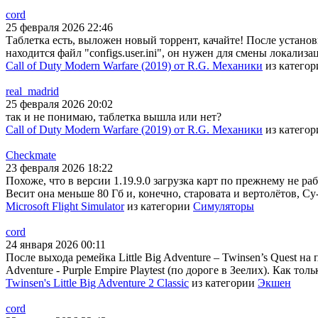
cord
25 февраля 2026 22:46
Таблетка есть, выложен новый торрент, качайте! После установки
находится файл "configs.user.ini", он нужен для смены локали
Call of Duty Modern Warfare (2019) от R.G. Механики
из катего
real_madrid
25 февраля 2026 20:02
так и не понимаю, таблетка вышла или нет?
Call of Duty Modern Warfare (2019) от R.G. Механики
из катего
Checkmate
23 февраля 2026 18:22
Похоже, что в версии 1.19.9.0 загрузка карт по прежнему не раб
Весит она меньше 80 Гб и, конечно, старовата и вертолётов, Су
Microsoft Flight Simulator
из категории
Симуляторы
cord
24 января 2026 00:11
После выхода ремейка Little Big Adventure – Twinsen’s Quest на
Adventure - Purple Empire Playtest (по дороге в Зеелих). Как тол
Twinsen's Little Big Adventure 2 Classic
из категории
Экшен
cord