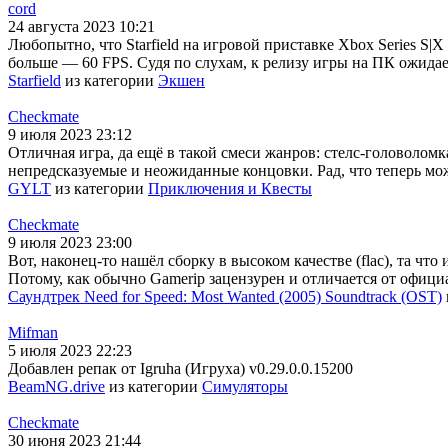
cord
24 августа 2023 10:21
Любопытно, что Starfield на игровой приставке Xbox Series S|X
больше — 60 FPS. Судя по слухам, к релизу игры на ПК ожидае
Starfield
из категории
Экшен
Checkmate
9 июля 2023 23:12
Отличная игра, да ещё в такой смеси жанров: стелс-головолом
непредсказуемые и неожиданные концовки. Рад, что теперь мо
GYLT
из категории
Приключения и Квесты
Checkmate
9 июля 2023 23:00
Вот, наконец-то нашёл сборку в высоком качестве (flac), та чт
Потому, как обычно Gamerip зацензурен и отличается от офиц
Саундтрек Need for Speed: Most Wanted (2005) Soundtrack (OST)
Mifman
5 июля 2023 22:23
Добавлен репак от Igruha (Игруха) v0.29.0.0.15200
BeamNG.drive
из категории
Симуляторы
Checkmate
30 июня 2023 21:44