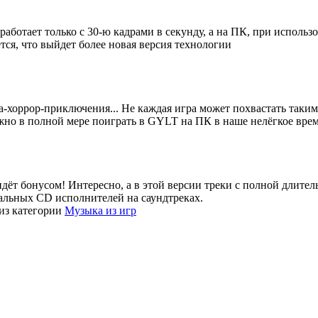
 работает только с 30-ю кадрами в секунду, а на ПК, при исполь
тся, что выйдет более новая версия технологии
ка-хоррор-приключения... Не каждая игра может похвастать таки
жно в полной мере поиграть в GYLT на ПК в наше нелёгкое врем
о идёт бонусом! Интересно, а в этой версии треки с полной длите
иальных CD исполнителей на саундтреках.
из категории
Музыка из игр