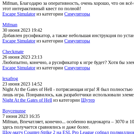
Mifman, Благодарю за оперативность, очень хорошо, что он всё-
этот интерактивный квест по полной!
Escape Simulator
из категории
Симуляторы
Mifman
30 июня 2023 19:42
Добавлен русификатор, а также небольшая инструкция по устано
Escape Simulator
из категории
Симуляторы
Checkmate
26 июня 2023 23:13
Любопытно, конечно, а русификатор к игре будет? Хотя бы эле
Escape Simulator
из категории
Симуляторы
lexafrog
23 июня 2023 14:52
Night At the Gates of Hell - потрясающая игра! Я был полность
лишь игра. Понравилось, как разработчики использовали элеме
Night At the Gates of Hell
из категории
Шутер
Boycenunse
7 июня 2023 16:35
Mifman, Впечатляет, конечно... особенно видеокарта – 3070 и 1
здесь получается сравнялись и даже более.
Шоу-матч Counter-Strike 2 на ESL Pro League собрал полмиллио