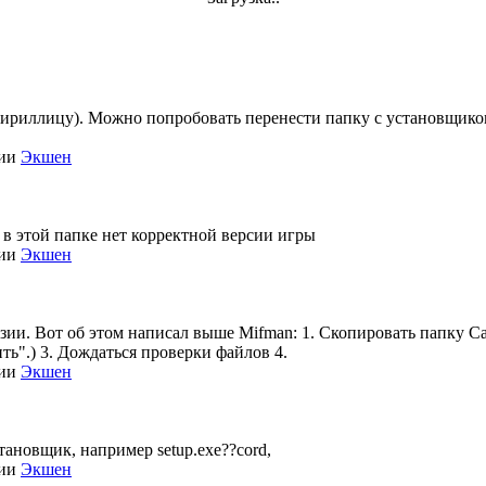
кириллицу). Можно попробовать перенести папку с установщиком 
рии
Экшен
 в этой папке нет корректной версии игры
рии
Экшен
нзии. Вот об этом написал выше Mifman: 1. Скопировать папку Call
ть".) 3. Дождаться проверки файлов 4.
рии
Экшен
становщик, например setup.exe??cord,
рии
Экшен