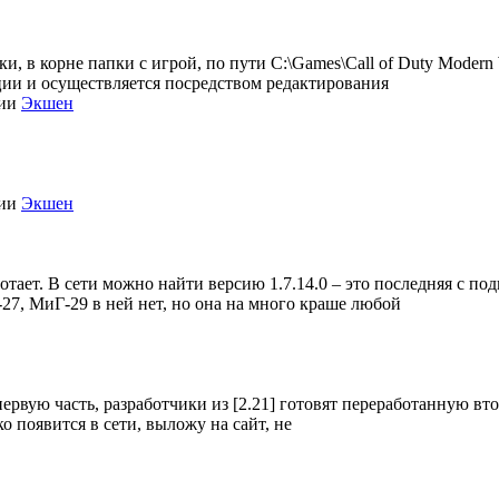
, в корне папки с игрой, по пути C:\Games\Call of Duty Modern Wa
зации и осуществляется посредством редактирования
рии
Экшен
рии
Экшен
отает. В сети можно найти версию 1.7.14.0 – это последняя с под
-27, МиГ-29 в ней нет, но она на много краше любой
 первую часть, разработчики из [2.21] готовят переработанную вт
ько появится в сети, выложу на сайт, не