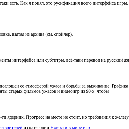
таки есть. Как я понял, это русификация всего интерфейса игры,
вке, взятая из архива (см. спойлер).
менты интерфейса или субтитры, всё-таки перевод на русский я
ю поглощен ее атмосферой ужаса и борьбы за выживание. Графика 
нты старых фильмов ужасов и видеоигр из 90-х, чтобы
0-ти ядерник. Прогресс на месте не стоит, но требования к желе
на зрителей
из категории
Новости в мире игр