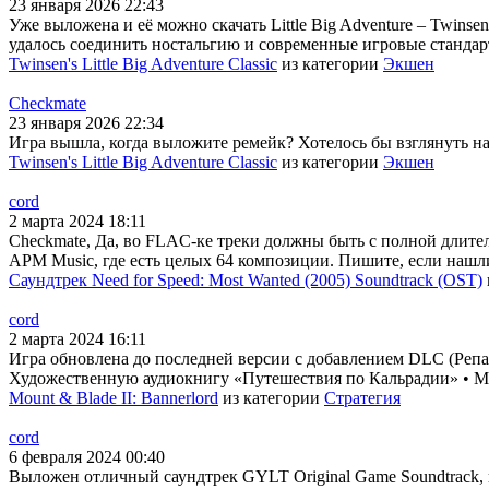
23 января 2026 22:43
Уже выложена и её можно скачать Little Big Adventure – Twins
удалось соединить ностальгию и современные игровые стандарт
Twinsen's Little Big Adventure Classic
из категории
Экшен
Checkmate
23 января 2026 22:34
Игра вышла, когда выложите ремейк? Хотелось бы взглянуть на н
Twinsen's Little Big Adventure Classic
из категории
Экшен
cord
2 марта 2024 18:11
Checkmate, Да, во FLAC-ке треки должны быть с полной длител
APM Music, где есть целых 64 композиции. Пишите, если нашл
Саундтрек Need for Speed: Most Wanted (2005) Soundtrack (OST)
cord
2 марта 2024 16:11
Игра обновлена до последней версии с добавлением DLC (Репак
Художественную аудиокнигу «Путешествия по Кальрадии» • Му
Mount & Blade II: Bannerlord
из категории
Стратегия
cord
6 февраля 2024 00:40
Выложен отличный саундтрек GYLT Original Game Soundtrack, 