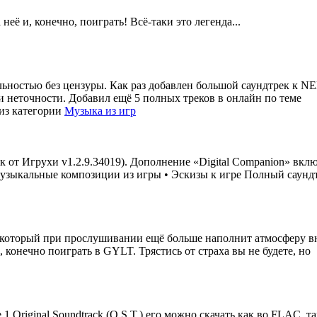
её и, конечно, поиграть! Всё-таки это легенда...
ьностью без цензуры. Как раз добавлен большой саундтрек к NE
и неточности. Добавил ещё 5 полных треков в онлайн по теме
из категории
Музыка из игр
 от Игрухи v1.2.9.34019). Дополнение «Digital Companion» вклю
зыкальные композиции из игры • Эскизы к игре Полный саундтр
который при прослушивании ещё больше наполнит атмосферу вну
, конечно поиграть в GYLT. Трястись от страха вы не будете, но
e 1 Original Soundtrack (O.S.T.) его можно скачать как во FLAC, 