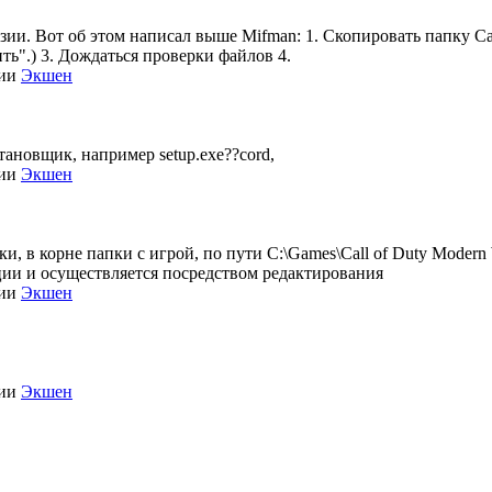
нзии. Вот об этом написал выше Mifman: 1. Скопировать папку Call
ть".) 3. Дождаться проверки файлов 4.
рии
Экшен
становщик, например setup.exe??cord,
рии
Экшен
, в корне папки с игрой, по пути C:\Games\Call of Duty Modern Wa
зации и осуществляется посредством редактирования
рии
Экшен
рии
Экшен