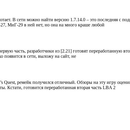
отает. В сети можно найти версию 1.7.14.0 – это последняя с под
-27, МиГ-29 в ней нет, но она на много краше любой
 первую часть, разработчики из [2.21] готовят переработанную вт
ько появится в сети, выложу на сайт, не
en’s Quest, ремейк получился отличный. Обзоры на эту игру оцен
ы. Кстати, готовится переработанная вторая часть LBA 2