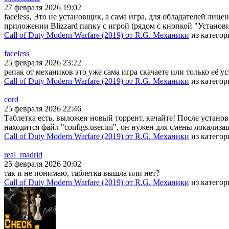
27 февраля 2026 19:02
faceless, Это не установщик, а сама игра, для обладателей лице
приложении Blizzard папку с игрой (рядом с кнопкой "Установи
Call of Duty Modern Warfare (2019) от R.G. Механики
из катего
faceless
25 февраля 2026 23:22
репак от механиков это уже сама игра скачаете или только её у
Call of Duty Modern Warfare (2019) от R.G. Механики
из катего
cord
25 февраля 2026 22:46
Таблетка есть, выложен новый торрент, качайте! После установки
находится файл "configs.user.ini", он нужен для смены локали
Call of Duty Modern Warfare (2019) от R.G. Механики
из катего
real_madrid
25 февраля 2026 20:02
так и не понимаю, таблетка вышла или нет?
Call of Duty Modern Warfare (2019) от R.G. Механики
из катего