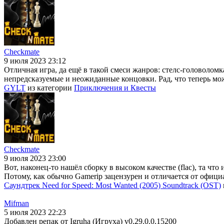
Checkmate
9 июля 2023 23:12
Отличная игра, да ещё в такой смеси жанров: стелс-головолом
непредсказуемые и неожиданные концовки. Рад, что теперь мо
GYLT
из категории
Приключения и Квесты
Checkmate
9 июля 2023 23:00
Вот, наконец-то нашёл сборку в высоком качестве (flac), та чт
Потому, как обычно Gamerip зацензурен и отличается от офиц
Саундтрек Need for Speed: Most Wanted (2005) Soundtrack (OST)
Mifman
5 июля 2023 22:23
Добавлен репак от Igruha (Игруха) v0.29.0.0.15200