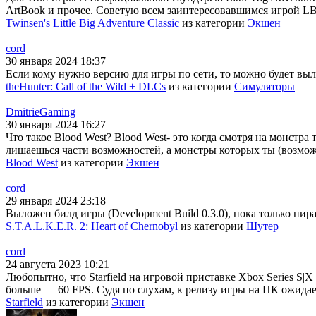
ArtBook и прочее. Советую всем заинтересовавшимся игрой LBA
Twinsen's Little Big Adventure Classic
из категории
Экшен
cord
30 января 2024 18:37
Если кому нужно версию для игры по сети, то можно будет выло
theHunter: Call of the Wild + DLCs
из категории
Симуляторы
DmitrieGaming
30 января 2024 16:27
Что такое Blood West? Blood West- это когда смотря на монстра
лишаешься части возможностей, а монстры которых ты (возможн
Blood West
из категории
Экшен
cord
29 января 2024 23:18
Выложен билд игры (Development Build 0.3.0), пока только пира
S.T.A.L.K.E.R. 2: Heart of Chernobyl
из категории
Шутер
cord
24 августа 2023 10:21
Любопытно, что Starfield на игровой приставке Xbox Series S|X
больше — 60 FPS. Судя по слухам, к релизу игры на ПК ожидае
Starfield
из категории
Экшен