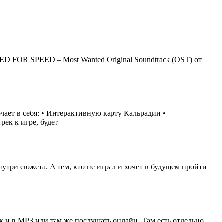
ED FOR SPEED – Most Wanted Original Soundtrack (OST) от
чает в себя: • Интерактивную карту Кальрадии •
ек к игре, будет
три сюжета. А тем, кто не играл и хочет в будущем пройти
так и в MP3 или там же послушать онлайн. Там есть отдельно