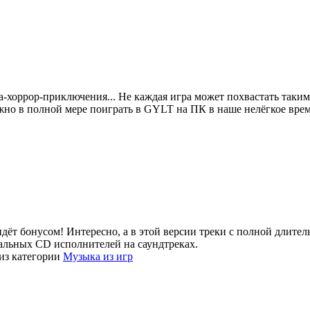
ка-хоррор-приключения... Не каждая игра может похвастать таки
жно в полной мере поиграть в GYLT на ПК в наше нелёгкое врем
о идёт бонусом! Интересно, а в этой версии треки с полной длите
иальных CD исполнителей на саундтреках.
из категории
Музыка из игр