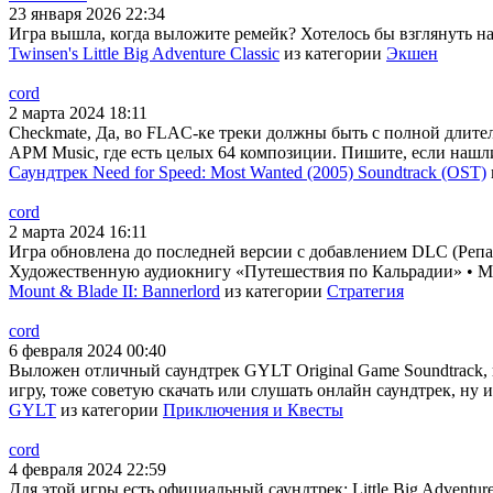
23 января 2026 22:34
Игра вышла, когда выложите ремейк? Хотелось бы взглянуть на н
Twinsen's Little Big Adventure Classic
из категории
Экшен
cord
2 марта 2024 18:11
Checkmate, Да, во FLAC-ке треки должны быть с полной длител
APM Music, где есть целых 64 композиции. Пишите, если нашл
Саундтрек Need for Speed: Most Wanted (2005) Soundtrack (OST)
cord
2 марта 2024 16:11
Игра обновлена до последней версии с добавлением DLC (Репак
Художественную аудиокнигу «Путешествия по Кальрадии» • Му
Mount & Blade II: Bannerlord
из категории
Стратегия
cord
6 февраля 2024 00:40
Выложен отличный саундтрек GYLT Original Game Soundtrack, 
игру, тоже советую скачать или слушать онлайн саундтрек, ну и
GYLT
из категории
Приключения и Квесты
cord
4 февраля 2024 22:59
Для этой игры есть официальный саундтрек: Little Big Adventur