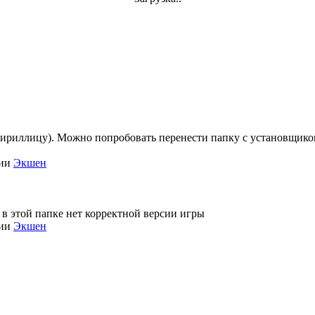
кириллицу). Можно попробовать перенести папку с установщиком 
рии
Экшен
 в этой папке нет корректной версии игры
рии
Экшен