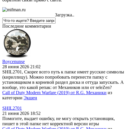
Загрузка..
Последние комментарии
Boycenunse
28 июня 2026 21:02
SHIL2701, Скорее всего путь к папке имеет русские символы
(кириллицу). Можно попробовать перенести папку с
установщиком в корневой раздел диска и оттуда запускать. А
вообще, это какой репак: от Механиков или от seleZen?
Call of Duty Modern Warfare (2019) от R.G. Механики
из
категории
Экшен
SHIL2701
21 июня 2026 18:52
Помогите, выдает ошибку, не могу открыть установщик,
пишет в этой папке нет корректной версии игры
Call of Duty Modern Warfare (2019) от R.G. Механики
из