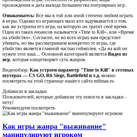
прохождения и дата выхода большинства популярных игр.
Ознакомьтесь:
Все мы в той или иной степени любим играть
в игры. Однако из играющих мало кто задумывается о том,
как же устроена его игра, на которую он тратит своё время.
Один из таких нюансов называется «Time to Kill», или «Время
на убийство». Согласен, не во всех играх вам предстоит
убивать, но мы рассматриваем конкретно те игры, где
убийство является главной частью геймплея. «Да на кой он
нужен этот ваш… Основной категорией является
Видео из
игр
, которая олицетворяет суть жанров.
Видеообзор:
Как устроен параметр "Time to Kill" в сетевых
шутерах — CS GO, R6 Siege, Battlefield и т.д.
можно
посмотреть на этой странице нашего сайта mifman.ru
Добавили в закладки
Пользователей, которые добавили эту новость в закладки -
нету!
Рекомендуем посмотреть
Как игры жанра "выживание"
манипулируют игроком