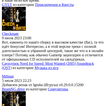
в наше нелёгкое время.
GYLT
из категории
Приключения и Квесты
Checkmate
9 июля 2023 23:00
Вот, наконец-то нашёл сборку в высоком качестве (flac), та что
идёт бонусом! Интересно, а в этой версии треки с полной
длительностью и убранной цензурой, такие же что и в онлайн
плеере? Потому, как обычно Gamerip зацензурен и отличается
от официальных CD исполнителей на саундтреках.
Саундтрек Need for Speed: Most Wanted (2005) Soundtrack
(OST)
из категории
Музыка из игр
Mifman
5 июля 2023 22:23
Добавлен репак от Igruha (Игруха) v0.29.0.0.15200
BeamNG.drive
из категории
Симуляторы