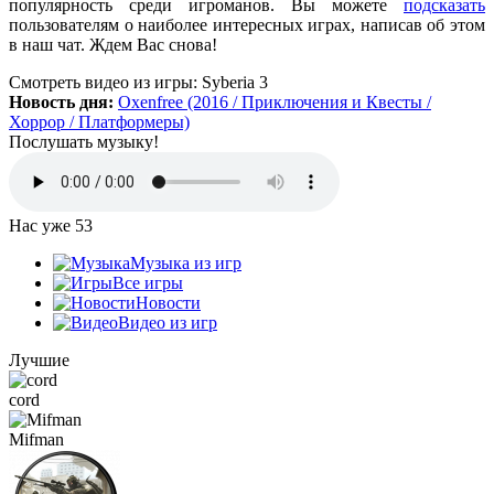
популярность среди игроманов. Вы можете
подсказать
обнов вышло, а на сайте старенькая...
пользователям о наиболее интересных играх, написав об этом
в наш чат. Ждем Вас снова!
cord
:
Grisha
,
Смотреть видео
из игры:
Syberia 3
Да, есть такая и даже с дополнительной модификацией
Новость дня:
Oxenfree (2016 / Приключения и Квесты /
StarCraft Cartooned (мультяшки).
Хоррор / Платформеры)
Вот она:
StarCraft Remastered
Послушать музыку!
Grisha
:
Очень понравился сайт. Пожалуй я останусь здесь.
Есть ли игра Starcraft, но ремастер?
Нас уже
53
Музыка из игр
Mifman
:
Все игры
Цитата: Петрушка
Новости
добавьте скачивание моей любимой игры Escape From Tarkov!
Видео из игр
Игра добавлена и доступна к скачиванию:
Лучшие
Escape From Tarkov
cord
Петрушка
:
добротный сайт, только добавьте скачивание
Mifman
моей любимой игры Escape From Tarkov!