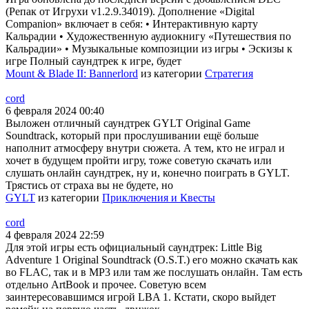
(Репак от Игрухи v1.2.9.34019). Дополнение «Digital
Companion» включает в себя: • Интерактивную карту
Кальрадии • Художественную аудиокнигу «Путешествия по
Кальрадии» • Музыкальные композиции из игры • Эскизы к
игре Полный саундтрек к игре, будет
Mount & Blade II: Bannerlord
из категории
Стратегия
cord
6 февраля 2024 00:40
Выложен отличный саундтрек GYLT Original Game
Soundtrack, который при прослушивании ещё больше
наполнит атмосферу внутри сюжета. А тем, кто не играл и
хочет в будущем пройти игру, тоже советую скачать или
слушать онлайн саундтрек, ну и, конечно поиграть в GYLT.
Трястись от страха вы не будете, но
GYLT
из категории
Приключения и Квесты
cord
4 февраля 2024 22:59
Для этой игры есть официальный саундтрек: Little Big
Adventure 1 Original Soundtrack (O.S.T.) его можно скачать как
во FLAC, так и в MP3 или там же послушать онлайн. Там есть
отдельно ArtBook и прочее. Советую всем
заинтересовавшимся игрой LBA 1. Кстати, скоро выйдет