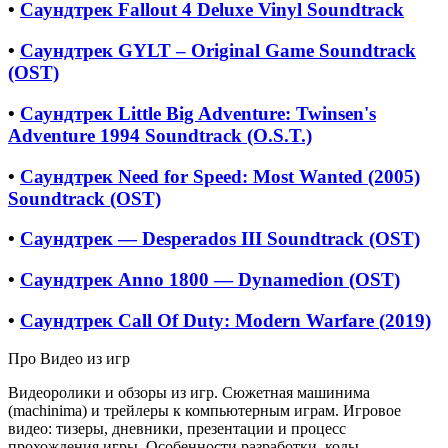
•
Саундтрек Fallout 4 Deluxe Vinyl Soundtrack
•
Саундтрек GYLT – Original Game Soundtrack
(OST)
•
Саундтрек Little Big Adventure: Twinsen's
Adventure 1994 Soundtrack (O.S.T.)
•
Саундтрек Need for Speed: Most Wanted (2005)
Soundtrack (OST)
•
Саундтрек — Desperados III Soundtrack (OST)
•
Саундтрек Anno 1800 — Dynamedion (OST)
•
Саундтрек Call Of Duty: Modern Warfare (2019)
Про Видео из игр
Видеоролики и обзоры из игр. Сюжетная машинима
(machinima) и трейлеры к компьютерным играм. Игровое
видео: тизеры, дневники, презентации и процесс
прохождения игры. Особенности разработки, коды