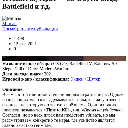
Battlefield и т.д.
Boycenunse
:
Цитата: cord
Представлено несколько ссылок на скачивание (торрент,
Mifman
архив и FLAC), но основной – Unofficial Game Soundtrack
Посмотреть все публикации
OST. На странице можно послушать онлайн полную версию,
включая треки от Paul Linford
1 408
😁👏Огромная благодарность за труд. Не ожидал, что будет
12 фев 2021
полный саундтрек в хорошем качестве. За flac отдельная
0
благодарность ✔
Название игры / обзора:
CS:GO, Battlefield V, Rainbow Six
cord
:
Boycenunse
,
Siege, Call of Duty: Modern Warfare
Да, сделано. Добавил саундтрек Need for Speed: Most Wanted
Дата выхода видео:
2021
Soundtrack (OST):
Игровой жанр / классификация:
Экшен
/
Шутер
скачать
Описание:
Представлено несколько ссылок на скачивание (торрент,
Все мы в той или иной степени любим играть в игры. Однако
архив и FLAC), но основной – Unofficial Game Soundtrack
из играющих мало кто задумывается о том, как же устроена
OST. На странице можно послушать онлайн полную версию,
его игра, на которую он тратит своё время. Один из таких
включая треки от Paul Linford
нюансов называется «
Time to Kill
», или «
Время на убийство
».
Сборник получился добротный, наслаждайтесь!
Согласен, не во всех играх вам предстоит убивать, но мы
рассматриваем конкретно те игры, где убийство является
главной частью геймплея.