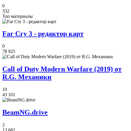
0
332
Топ материалы
Far Cry 3 - редактор карт
0
78 925
Call of Duty Modern Warfare (2019) от
R.G. Механики
10
43 101
BeamNG.drive
2
13 682