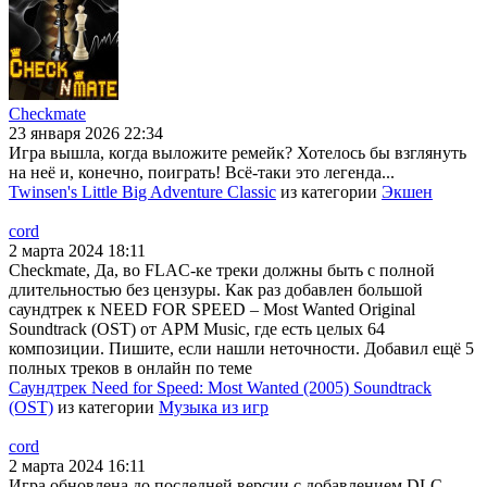
Checkmate
23 января 2026 22:34
Игра вышла, когда выложите ремейк? Хотелось бы взглянуть
на неё и, конечно, поиграть! Всё-таки это легенда...
Twinsen's Little Big Adventure Classic
из категории
Экшен
cord
2 марта 2024 18:11
Checkmate, Да, во FLAC-ке треки должны быть с полной
длительностью без цензуры. Как раз добавлен большой
саундтрек к NEED FOR SPEED – Most Wanted Original
Soundtrack (OST) от APM Music, где есть целых 64
композиции. Пишите, если нашли неточности. Добавил ещё 5
полных треков в онлайн по теме
Саундтрек Need for Speed: Most Wanted (2005) Soundtrack
(OST)
из категории
Музыка из игр
cord
2 марта 2024 16:11
Игра обновлена до последней версии с добавлением DLC