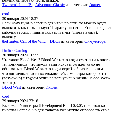
ремейк на первую часть, движок
Twinsen's Little Big Adventure Classic
из категории
Экшен
cord
30 января 2024 18:37
Если кому нужно версию для игры по сети, то можно будет
выложить так называемую "Пиратку по сети". Есть последняя
рабочая версия, пишите сюда или в чат (справа внизу),
выложу.
theHunter: Call of the Wild + DLCs
из категории
Симуляторы
DmitrieGaming
30 января 2024 16:27
Что такое Blood West? Blood West- это когда смотря на монстра
ты понимаешь, что между вами искра и он идёт явно не
обниматься. Blood West- это когда огребая 3 раз ты понимаешь
что лишаешься части возможностей, а монстры которых ты
(возможно) с трудом отпинал вернулись к жизни. Blood West-
это игра
Blood West
из категории
Экшен
cord
29 января 2024 23:18
Выложен билд игры (Development Build 0.3.0), пока только
пиратка Portable, но для фанатов уже можно опробовать его в