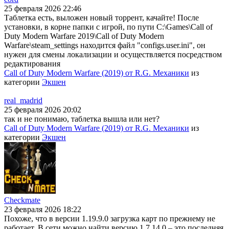
25 февраля 2026 22:46
Таблетка есть, выложен новый торрент, качайте! После
установки, в корне папки с игрой, по пути C:\Games\Call of
Duty Modern Warfare 2019\Call of Duty Modern
Warfare\steam_settings находится файл "configs.user.ini", он
нужен для смены локализации и осуществляется посредством
редактирования
Call of Duty Modern Warfare (2019) от R.G. Механики
из
категории
Экшен
real_madrid
25 февраля 2026 20:02
так и не понимаю, таблетка вышла или нет?
Call of Duty Modern Warfare (2019) от R.G. Механики
из
категории
Экшен
Checkmate
23 февраля 2026 18:22
Похоже, что в версии 1.19.9.0 загрузка карт по прежнему не
работает. В сети можно найти версию 1.7.14.0 – это последняя