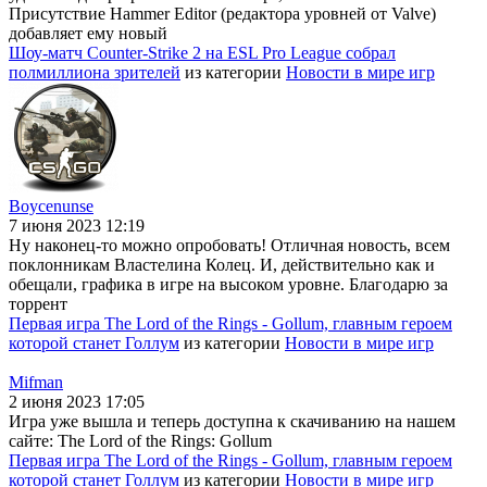
Присутствие Hammer Editor (редактора уровней от Valve)
добавляет ему новый
Шоу-матч Counter-Strike 2 на ESL Pro League собрал
полмиллиона зрителей
из категории
Новости в мире игр
Boycenunse
7 июня 2023 12:19
Ну наконец-то можно опробовать! Отличная новость, всем
поклонникам Властелина Колец. И, действительно как и
обещали, графика в игре на высоком уровне. Благодарю за
торрент
Первая игра The Lord of the Rings - Gollum, главным героем
которой станет Голлум
из категории
Новости в мире игр
Mifman
2 июня 2023 17:05
Игра уже вышла и теперь доступна к скачиванию на нашем
сайте: The Lord of the Rings: Gollum
Первая игра The Lord of the Rings - Gollum, главным героем
которой станет Голлум
из категории
Новости в мире игр