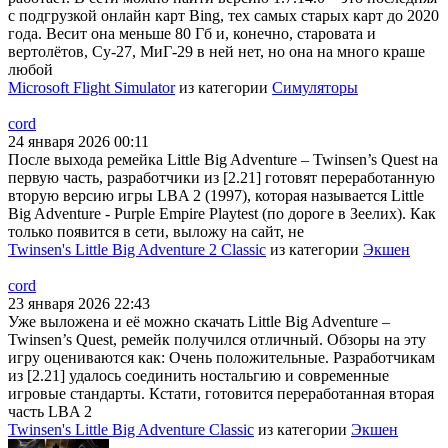
с подгрузкой онлайн карт Bing, тех самых старых карт до 2020
года. Весит она меньше 80 Гб и, конечно, старовата и
вертолётов, Су-27, МиГ-29 в ней нет, но она на много краше
любой
Microsoft Flight Simulator
из категории
Симуляторы
cord
24 января 2026 00:11
После выхода ремейка Little Big Adventure – Twinsen’s Quest на
первую часть, разработчики из [2.21] готовят переработанную
вторую версию игры LBA 2 (1997), которая называется Little
Big Adventure - Purple Empire Playtest (по дороге в Зеелих). Как
только появится в сети, выложу на сайт, не
Twinsen's Little Big Adventure 2 Classic
из категории
Экшен
cord
23 января 2026 22:43
Уже выложена и её можно скачать Little Big Adventure –
Twinsen’s Quest, ремейк получился отличный. Обзоры на эту
игру оцениваются как: Очень положительные. Разработчикам
из [2.21] удалось соединить ностальгию и современные
игровые стандарты. Кстати, готовится переработанная вторая
часть LBA 2
Twinsen's Little Big Adventure Classic
из категории
Экшен