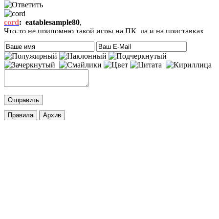
cord
:
eatablesample80
,
Что-то не припомню такой игры на ПК, да и на приставках
тоже. Есть только одна мысль – это онлайн игра-одевалка
Hilary Duff and Her Baby.
На сайте нет онлайн игр. А вообще, Хилари Дафф – это
актриса
eatablesample80
:
Хилари Дафф
Mifman
:
DmitrieGaming
,
Добавлена игра
Palworld
c возможностью онлайн игры.
cord
:
DmitrieGaming
,
Добавлена игра
Hogwarts Legacy – Digital Deluxe Edition
с
русской озвучкой и кучей дополнений. Palworld будет чуть
позже.
ifapux
:
Точно, тоже вспомнил про эти игры. Добавьте на сайт
Palworld и Hogwarts Legacy, – обе просто улёт