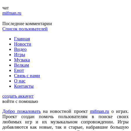
чат
mifman.ru
DmitrieGaming
:
Можете добавить на сайте Hogwarts Legacy и
Последние комментарии
Palworld?
Список пользователей
Главная
Новости
Checkmate
:
ometu
,
Видео
Что ты имеешь ввиду? На этом сайте игровые новости для
Игры
всех категорий людей, которые в той или иной форме
Музыка
интересуются играми и геймерской индустрией в целом.
Велкам
Енот
Связь с нами
ometu
:
новости для женщин
О нас
Контакты
Mifman
:
создать аккаунт
Цитата: lexafrog
войти с помошью
Обновите, пожалуйста, игру Garry's Mod
Добро пожаловать
на новостной проект
mifman.ru
о играх.
Игра обновлена
Проект создан помочь пользователям в поиске своих
любимых игр и их музыкальном сопровождении. Игры
добавляются как новые, так и старые, набравшие большую
lexafrog
:
Обновите, пожалуйста, игру Garry's Mod. Много