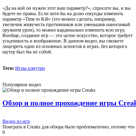
Boycenunse
:
Добавьте пожалуйста саундтрек из игры NFS
«Да на кой он нужен этот ваш параметр?», спросите вы, и вы
Most Wanted, которая 2005 года.
будете не правы. Если хотя бы на долю секунды изменить
параметр «Time to Kill» (это можно сделать, например,
увеличив живучесть противников или уменьшив наносимый
Mifman
:
Добро пожаловать на игровой сайт mifman.ru
оружием урон), то можно кардинально изменить всю игру.
Делитесь играми с друзьями и добавляйте сайт в избранное.
Вообще, создание игр — это целое искусство, которое требует
усидчивость и воображение. В данном видео, вы сможете
В этом чате Вы можете общаться. Пишите свои отзывы и
лицезреть один из основных аспектов в играх, без которого
комментарии к играм.
шутер был бы не собой.
Теги:
Игры изнутри
Популярное видео
Обзор и полное прохождение игры Crea
Видео из игр
Поиграть в Creaks для обзора было проблематично, потому что 
0