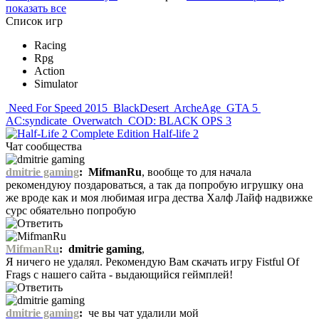
показать все
Список игр
Racing
Rpg
Action
Simulator
Need For Speed 2015
BlackDesert
ArcheAge
GTA 5
AC:syndicate
Overwatch
COD: BLACK OPS 3
Half-life 2
Чат сообщества
dmitrie gaming
:
MifmanRu
, вообще то для начала
рекомендуюу поздароваться, а так да попробую игрушку она
же вроде как и моя любимая игра дества Халф Лайф надвижке
сурс обяательно попробую
MifmanRu
:
dmitrie gaming
,
Я ничего не удалял. Рекомендую Вам скачать игру Fistful Of
Frags с нашего сайта - выдающийся геймплей!
dmitrie gaming
:
че вы чат удалили мой