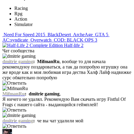
Racing
Rpg
Action
Simulator
Need For Speed 2015
BlackDesert
ArcheAge
GTA 5
AC:syndicate
Overwatch
COD: BLACK OPS 3
Half-life 2
Чат сообщества
dmitrie gaming
:
MifmanRu
, вообще то для начала
рекомендуюу поздароваться, а так да попробую игрушку она
же вроде как и моя любимая игра дества Халф Лайф надвижке
сурс обяательно попробую
MifmanRu
:
dmitrie gaming
,
Я ничего не удалял. Рекомендую Вам скачать игру Fistful Of
Frags с нашего сайта - выдающийся геймплей!
dmitrie gaming
:
че вы чат удалили мой