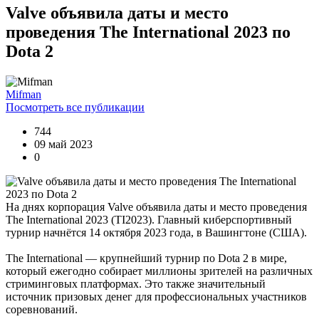
Valve объявила даты и место
проведения The International 2023 по
Dota 2
Boycenunse
:
Цитата: cord
Представлено несколько ссылок на скачивание (торрент,
архив и FLAC), но основной – Unofficial Game Soundtrack
Mifman
OST. На странице можно послушать онлайн полную версию,
Посмотреть все публикации
включая треки от Paul Linford
😁👏Огромная благодарность за труд. Не ожидал, что будет
744
полный саундтрек в хорошем качестве. За flac отдельная
09 май 2023
благодарность ✔
0
cord
:
Boycenunse
,
На днях корпорация Valve объявила даты и место проведения
Да, сделано. Добавил саундтрек Need for Speed: Most Wanted
The International 2023 (TI2023). Главный киберспортивный
Soundtrack (OST):
турнир начнётся 14 октября 2023 года, в Вашингтоне (США).
скачать
The International — крупнейший турнир по Dota 2 в мире,
Представлено несколько ссылок на скачивание (торрент,
который ежегодно собирает миллионы зрителей на различных
архив и FLAC), но основной – Unofficial Game Soundtrack
стриминговых платформах. Это также значительный
OST. На странице можно послушать онлайн полную версию,
источник призовых денег для профессиональных участников
включая треки от Paul Linford
соревнований.