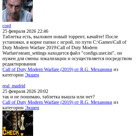
cord
25 февраля 2026 22:46
Таблетка есть, выложен новый торрент, качайте! После
установки, в корне папки с игрой, по пути C:\Games\Call of
Duty Modern Warfare 2019\Call of Duty Modern
Warfare\steam_settings находится файл "configs.user.ini", он
нужен для смены локализации и осуществляется посредством
редактирования
Call of Duty Modern Warfare (2019) от R.G. Механики
из
категории
Экшен
real_madrid
25 февраля 2026 20:02
так и не понимаю, таблетка вышла или нет?
Call of Duty Modern Warfare (2019) от R.G. Механики
из
категории
Экшен