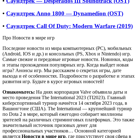
•
Саундтрек — Desperados III Soundtrack (OST)
•
Саундтрек Anno 1800 — Dynamedion (OST)
•
Саундтрек Call Of Duty: Modern Warfare (2019)
Про Новости в мире игр
Последние новости из мира компьютерных (PC), мобильных
(Android, IOS и др.) и консольных (PS, Xbox и Nintendo) игр.
Самые свежие и передовые игровые новости. Новинки, коды
и этапы прохождения популярных игр. Когда выйдет новая
игра? Анонсы игр. Мы расскажем о секретах игры, дате
выхода и её особенностях. Подробности о разработке и этапах
развития игр. Будьте в курсе игровых новостей!
Ознакомьтесь:
На днях корпорация Valve объявила даты и
место проведения The International 2023 (TI2023). Главный
киберспортивный турнир начнётся 14 октября 2023 года, в
Вашингтоне (США). The International — крупнейший турнир
по Dota 2 в мире, который ежегодно собирает миллионы
зрителей на различных стриминговых платформах. Это также
значительный источник призовых денег для
профессиональных участников… Основной категорией
является
Новости в мире игр
, где присутствует своя сфера в