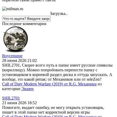
Загрузка..
Последние комментарии
Boycenunse
28 июня 2026 21:02
SHIL2701, Скорее всего путь к папке имеет русские символы
(кириллицу). Можно попробовать перенести папку с
установщиком в корневой раздел диска и оттуда запускать. А
вообще, это какой репак: от Механиков или от seleZen?
Call of Duty Modern Warfare (2019) от R.G. Механики
из
категории
Экшен
SHIL2701
21 июня 2026 18:52
Помогите, выдает ошибку, не могу открыть установщик,
пишет в этой папке нет корректной версии игры
Call of Duty Modern Warfare (2019) от R.G. Механики
из