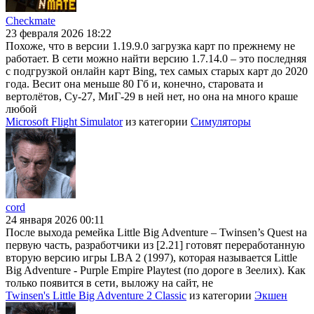
Checkmate
23 февраля 2026 18:22
Похоже, что в версии 1.19.9.0 загрузка карт по прежнему не
работает. В сети можно найти версию 1.7.14.0 – это последняя
с подгрузкой онлайн карт Bing, тех самых старых карт до 2020
года. Весит она меньше 80 Гб и, конечно, старовата и
вертолётов, Су-27, МиГ-29 в ней нет, но она на много краше
любой
Microsoft Flight Simulator
из категории
Симуляторы
cord
24 января 2026 00:11
После выхода ремейка Little Big Adventure – Twinsen’s Quest на
первую часть, разработчики из [2.21] готовят переработанную
вторую версию игры LBA 2 (1997), которая называется Little
Big Adventure - Purple Empire Playtest (по дороге в Зеелих). Как
только появится в сети, выложу на сайт, не
Twinsen's Little Big Adventure 2 Classic
из категории
Экшен