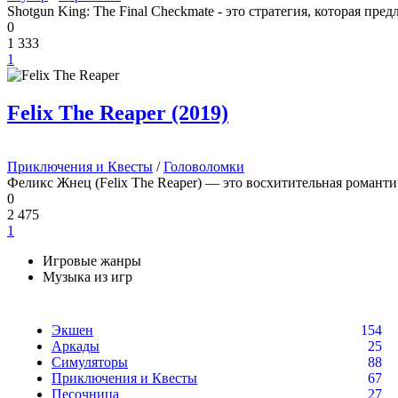
Shotgun King: The Final Checkmate - это стратегия, которая пре
0
1 333
1
Felix The Reaper (2019)
Приключения и Квесты
/
Головоломки
Феликс Жнец (Felix The Reaper) — это восхитительная романти
0
2 475
1
Игровые жанры
Музыка из игр
Экшен
154
Аркады
25
Симуляторы
88
Приключения и Квесты
67
Песочница
27