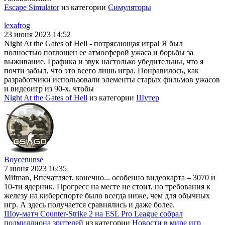
Escape Simulator
из категории
Симуляторы
lexafrog
23 июня 2023 14:52
Night At the Gates of Hell - потрясающая игра! Я был
полностью поглощен ее атмосферой ужаса и борьбы за
выживание. Графика и звук настолько убедительны, что я
почти забыл, что это всего лишь игра. Понравилось, как
разработчики использовали элементы старых фильмов ужасов
и видеоигр из 90-х, чтобы
Night At the Gates of Hell
из категории
Шутер
Boycenunse
7 июня 2023 16:35
Mifman, Впечатляет, конечно... особенно видеокарта – 3070 и
10-ти ядерник. Прогресс на месте не стоит, но требования к
железу на киберспорте было всегда ниже, чем для обычных
игр. А здесь получается сравнялись и даже более.
Шоу-матч Counter-Strike 2 на ESL Pro League собрал
полмиллиона зрителей
из категории
Новости в мире игр