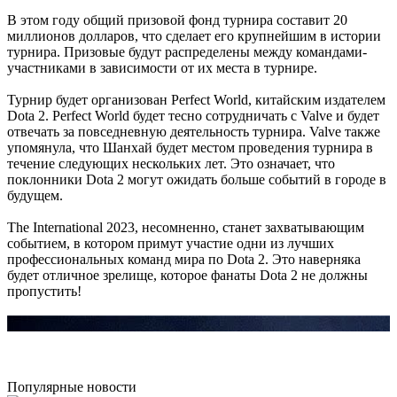
Сборник получился добротный, наслаждайтесь!
В этом году общий призовой фонд турнира составит 20
миллионов долларов, что сделает его крупнейшим в истории
турнира. Призовые будут распределены между командами-
Boycenunse
:
Добавьте пожалуйста саундтрек из игры NFS
участниками в зависимости от их места в турнире.
Most Wanted, которая 2005 года.
Турнир будет организован Perfect World, китайским издателем
Dota 2. Perfect World будет тесно сотрудничать с Valve и будет
Mifman
:
Добро пожаловать на игровой сайт mifman.ru
отвечать за повседневную деятельность турнира. Valve также
Делитесь играми с друзьями и добавляйте сайт в избранное.
упомянула, что Шанхай будет местом проведения турнира в
течение следующих нескольких лет. Это означает, что
В этом чате Вы можете общаться. Пишите свои отзывы и
поклонники Dota 2 могут ожидать больше событий в городе в
комментарии к играм.
будущем.
The International 2023, несомненно, станет захватывающим
событием, в котором примут участие одни из лучших
профессиональных команд мира по Dota 2. Это наверняка
будет отличное зрелище, которое фанаты Dota 2 не должны
пропустить!
Популярные новости