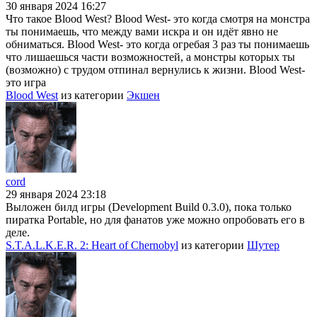
30 января 2024 16:27
Что такое Blood West? Blood West- это когда смотря на монстра
ты понимаешь, что между вами искра и он идёт явно не
обниматься. Blood West- это когда огребая 3 раз ты понимаешь
что лишаешься части возможностей, а монстры которых ты
(возможно) с трудом отпинал вернулись к жизни. Blood West-
это игра
Blood West
из категории
Экшен
cord
29 января 2024 23:18
Выложен билд игры (Development Build 0.3.0), пока только
пиратка Portable, но для фанатов уже можно опробовать его в
деле.
S.T.A.L.K.E.R. 2: Heart of Chernobyl
из категории
Шутер