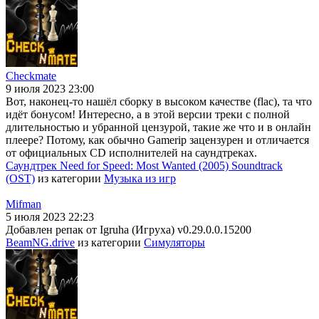
Checkmate
9 июля 2023 23:00
Вот, наконец-то нашёл сборку в высоком качестве (flac), та что
идёт бонусом! Интересно, а в этой версии треки с полной
длительностью и убранной цензурой, такие же что и в онлайн
плеере? Потому, как обычно Gamerip зацензурен и отличается
от официальных CD исполнителей на саундтреках.
Саундтрек Need for Speed: Most Wanted (2005) Soundtrack
(OST)
из категории
Музыка из игр
Mifman
5 июля 2023 22:23
Добавлен репак от Igruha (Игруха) v0.29.0.0.15200
BeamNG.drive
из категории
Симуляторы