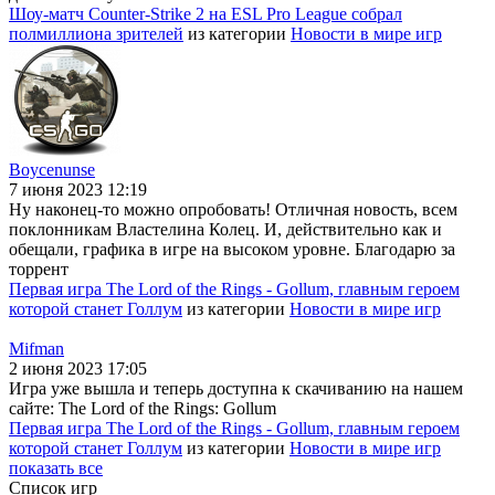
Шоу-матч Counter-Strike 2 на ESL Pro League собрал
полмиллиона зрителей
из категории
Новости в мире игр
Boycenunse
7 июня 2023 12:19
Ну наконец-то можно опробовать! Отличная новость, всем
поклонникам Властелина Колец. И, действительно как и
обещали, графика в игре на высоком уровне. Благодарю за
торрент
Первая игра The Lord of the Rings - Gollum, главным героем
которой станет Голлум
из категории
Новости в мире игр
Mifman
2 июня 2023 17:05
Игра уже вышла и теперь доступна к скачиванию на нашем
сайте: The Lord of the Rings: Gollum
Первая игра The Lord of the Rings - Gollum, главным героем
которой станет Голлум
из категории
Новости в мире игр
показать все
Список игр