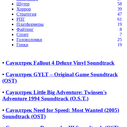
Шутер
58
Хоррор
39
Стратегия
47
РПГ
61
Платформеры
19
Файтинг
8
Спорт
7
Головоломки
25
Гонки
19
•
Саундтрек Fallout 4 Deluxe Vinyl Soundtrack
•
Саундтрек GYLT – Original Game Soundtrack
(OST)
•
Саундтрек Little Big Adventure: Twinsen's
Adventure 1994 Soundtrack (O.S.T.)
•
Саундтрек Need for Speed: Most Wanted (2005)
Soundtrack (OST)