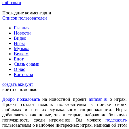
mifman.ru
Последние комментарии
Список пользователей
DmitrieGaming
:
Можете добавить на сайте Hogwarts Legacy и
Palworld?
Главная
Новости
Видео
Игры
Checkmate
:
ometu
,
Музыка
Что ты имеешь ввиду? На этом сайте игровые новости для
Велкам
всех категорий людей, которые в той или иной форме
Енот
интересуются играми и геймерской индустрией в целом.
Связь с нами
О нас
Контакты
ometu
:
новости для женщин
создать аккаунт
войти с помошью
Mifman
:
Цитата: lexafrog
Добро пожаловать
на новостной проект
mifman.ru
о играх.
Обновите, пожалуйста, игру Garry's Mod
Проект создан помочь пользователям в поиске своих
любимых игр и их музыкальном сопровождении. Игры
Игра обновлена
добавляются как новые, так и старые, набравшие большую
популярность среди игроманов. Вы можете
подсказать
пользователям о наиболее интересных играх, написав об этом
lexafrog
:
Обновите, пожалуйста, игру Garry's Mod. Много