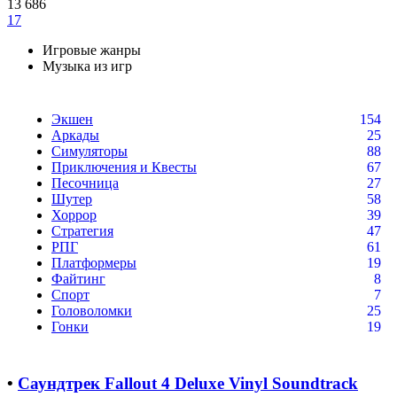
13 686
17
Игровые жанры
Музыка из игр
Экшен
154
Аркады
25
Симуляторы
88
Приключения и Квесты
67
Песочница
27
Шутер
58
Хоррор
39
Стратегия
47
РПГ
61
Платформеры
19
Файтинг
8
Спорт
7
Головоломки
25
Гонки
19
•
Саундтрек Fallout 4 Deluxe Vinyl Soundtrack