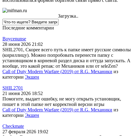
воспользоваться формой обратной связи прямо с сайта.
Загрузка..
Последние комментарии
Boycenunse
28 июня 2026 21:02
SHIL2701, Скорее всего путь к папке имеет русские символы
(кириллицу). Можно попробовать перенести папку с
установщиком в корневой раздел диска и оттуда запускать. А
вообще, это какой репак: от Механиков или от seleZen?
Call of Duty Modern Warfare (2019) от R.G. Механики
из
категории
Экшен
SHIL2701
21 июня 2026 18:52
Помогите, выдает ошибку, не могу открыть установщик,
пишет в этой папке нет корректной версии игры
Call of Duty Modern Warfare (2019) от R.G. Механики
из
категории
Экшен
Checkmate
27 февраля 2026 19:02