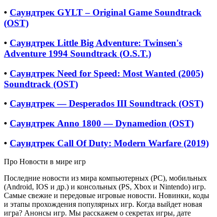
•
Саундтрек GYLT – Original Game Soundtrack
(OST)
•
Саундтрек Little Big Adventure: Twinsen's
Adventure 1994 Soundtrack (O.S.T.)
•
Саундтрек Need for Speed: Most Wanted (2005)
Soundtrack (OST)
•
Саундтрек — Desperados III Soundtrack (OST)
•
Саундтрек Anno 1800 — Dynamedion (OST)
•
Саундтрек Call Of Duty: Modern Warfare (2019)
Про Новости в мире игр
Последние новости из мира компьютерных (PC), мобильных
(Android, IOS и др.) и консольных (PS, Xbox и Nintendo) игр.
Самые свежие и передовые игровые новости. Новинки, коды
и этапы прохождения популярных игр. Когда выйдет новая
игра? Анонсы игр. Мы расскажем о секретах игры, дате