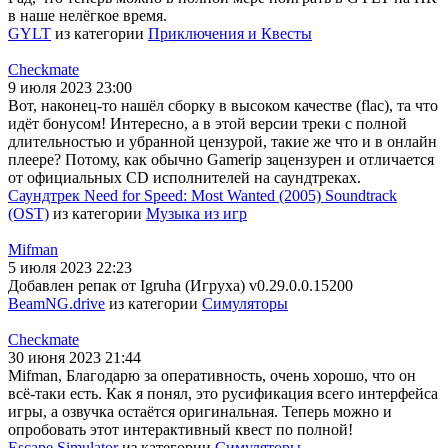
в наше нелёгкое время.
GYLT
из категории
Приключения и Квесты
Checkmate
9 июля 2023 23:00
Вот, наконец-то нашёл сборку в высоком качестве (flac), та что
идёт бонусом! Интересно, а в этой версии треки с полной
длительностью и убранной цензурой, такие же что и в онлайн
плеере? Потому, как обычно Gamerip зацензурен и отличается
от официальных CD исполнителей на саундтреках.
Саундтрек Need for Speed: Most Wanted (2005) Soundtrack
(OST)
из категории
Музыка из игр
Mifman
5 июля 2023 22:23
Добавлен репак от Igruha (Игруха) v0.29.0.0.15200
BeamNG.drive
из категории
Симуляторы
Checkmate
30 июня 2023 21:44
Mifman, Благодарю за оперативность, очень хорошо, что он
всё-таки есть. Как я понял, это русификация всего интерфейса
игры, а озвучка остаётся оригинальная. Теперь можно и
опробовать этот интерактивный квест по полной!
Escape Simulator
из категории
Симуляторы