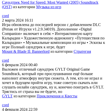
Саундтрек Need for Speed: Most Wanted (2005) Soundtrack
(OST)
из категории
Музыка из игр
cord
2 марта 2024 16:11
Игра обновлена до последней версии с добавлением DLC
(Репак от Игрухи v1.2.9.34019). Дополнение «Digital
Companion» включает в себя: • Интерактивную карту
Кальрадии • Художественную аудиокнигу «Путешествия по
Кальрадии» • Музыкальные композиции из игры • Эскизы к
игре Полный саундтрек к игре, будет
Mount & Blade II: Bannerlord
из категории
Стратегия
cord
6 февраля 2024 00:40
Выложен отличный саундтрек GYLT Original Game
Soundtrack, который при прослушивании ещё больше
наполнит атмосферу внутри сюжета. А тем, кто не играл и
хочет в будущем пройти игру, тоже советую скачать или
слушать онлайн саундтрек, ну и, конечно поиграть в GYLT.
Трястись от страха вы не будете, но
GYLT
из категории
Приключения и Квесты
cord
4 февраля 2024 22:59