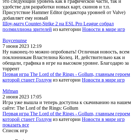
это следующий уровень как в графической части, так и
удобстве для разработки новых карт, скинов и т.п.
Присутствие Hammer Editor (редактора уровней от Valve)
добавляет ему новый
Шоу-матч Counter-Strike 2 на ESL Pro League собрал
полмиллиона зрителей
из категории
Новости в мире игр
Boycenunse
7 июня 2023 12:19
Ну наконец-то можно опробовать! Отличная новость, всем
поклонникам Властелина Колец. И, действительно как и
обещали, графика в игре на высоком уровне. Благодарю за
торрент
Первая игра The Lord of the Rings - Gollum, главным героем
которой станет Голлум
из категории
Новости в мире игр
Mifman
2 июня 2023 17:05
Игра уже вышла и теперь доступна к скачиванию на нашем
сайте: The Lord of the Rings: Gollum
Первая игра The Lord of the Rings - Gollum, главным героем
которой станет Голлум
из категории
Новости в мире игр
показать все
Список игр