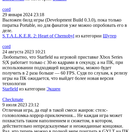
cord
29 января 2024 23:18
Выложен билд игры (Development Build 0.3.0), пока только
пиратка Portable, но для фанатов уже можно опробовать его в
деле.
S.T.A.L.K.E.R. 2: Heart of Chernobyl
из категории
Шутер
cord
24 августа 2023 10:21
Любопытно, что Starfield на игровой приставке Xbox Series
S|X работает только с 30-ю кадрами в секунду, а на ПК, при
использовании подходящей видеокарты, можно будет
получить в 2 раза больше — 60 FPS. Судя по слухам, к релизу
игры на ПК ожидается, что выйдет более новая версия
технологии
Starfield
из категории
Экшен
Checkmate
9 июля 2023 23:12
Отличная игра, да ещё в такой смеси жанров: стелс-
головоломка-хоррор-приключения... Не каждая игра может
похвастать таким наполнением и сюжетом, в котором,
действительно непредсказуемые и неожиданные концовки.
Рад, что теперь можно в полной мере поиграть в GYLT на ПК