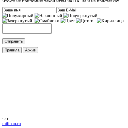
Что-то не припомню такой игры на ПК, да и на приставках
тоже. Есть только одна мысль – это онлайн игра-одевалка
Hilary Duff and Her Baby.
На сайте нет онлайн игр. А вообще, Хилари Дафф – это
актриса
eatablesample80
:
Хилари Дафф
Mifman
:
DmitrieGaming
,
Добавлена игра
Palworld
c возможностью онлайн игры.
cord
:
DmitrieGaming
,
Добавлена игра
Hogwarts Legacy – Digital Deluxe Edition
с
русской озвучкой и кучей дополнений. Palworld будет чуть
позже.
ifapux
:
Точно, тоже вспомнил про эти игры. Добавьте на сайт
Palworld и Hogwarts Legacy, – обе просто улёт
чат
mifman.ru