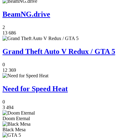
BeamNG.drive
2
13 686
Grand Theft Auto V Redux / GTA 5
0
12 369
Need for Speed Heat
0
3 494
Doom Eternal
Black Mesa