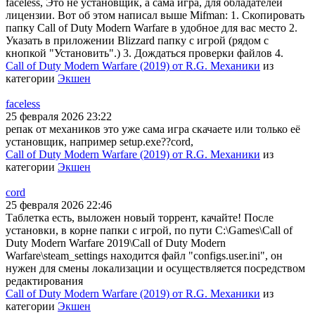
faceless, Это не установщик, а сама игра, для обладателей
лицензии. Вот об этом написал выше Mifman: 1. Скопировать
папку Call of Duty Modern Warfare в удобное для вас место 2.
Указать в приложении Blizzard папку с игрой (рядом с
кнопкой "Установить".) 3. Дождаться проверки файлов 4.
Call of Duty Modern Warfare (2019) от R.G. Механики
из
категории
Экшен
faceless
25 февраля 2026 23:22
репак от механиков это уже сама игра скачаете или только её
установщик, например setup.exe??cord,
Call of Duty Modern Warfare (2019) от R.G. Механики
из
категории
Экшен
cord
25 февраля 2026 22:46
Таблетка есть, выложен новый торрент, качайте! После
установки, в корне папки с игрой, по пути C:\Games\Call of
Duty Modern Warfare 2019\Call of Duty Modern
Warfare\steam_settings находится файл "configs.user.ini", он
нужен для смены локализации и осуществляется посредством
редактирования
Call of Duty Modern Warfare (2019) от R.G. Механики
из
категории
Экшен