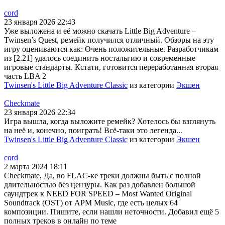
cord
23 января 2026 22:43
Уже выложена и её можно скачать Little Big Adventure –
Twinsen’s Quest, ремейк получился отличный. Обзоры на эту
игру оцениваются как: Очень положительные. Разработчикам
из [2.21] удалось соединить ностальгию и современные
игровые стандарты. Кстати, готовится переработанная вторая
часть LBA 2
Twinsen's Little Big Adventure Classic
из категории
Экшен
Checkmate
23 января 2026 22:34
Игра вышла, когда выложите ремейк? Хотелось бы взглянуть
на неё и, конечно, поиграть! Всё-таки это легенда...
Twinsen's Little Big Adventure Classic
из категории
Экшен
cord
2 марта 2024 18:11
Checkmate, Да, во FLAC-ке треки должны быть с полной
длительностью без цензуры. Как раз добавлен большой
саундтрек к NEED FOR SPEED – Most Wanted Original
Soundtrack (OST) от APM Music, где есть целых 64
композиции. Пишите, если нашли неточности. Добавил ещё 5
полных треков в онлайн по теме