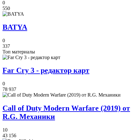
0
550
BATYA
0
337
Топ материалы
Far Cry 3 - редактор карт
0
78 937
Call of Duty Modern Warfare (2019) от
R.G. Механики
10
43 156