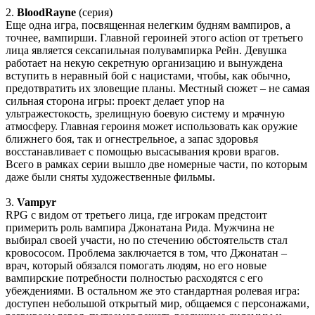
В этом чате Вы можете общаться. Пишите свои отзывы и
2.
BloodRayne
(cерия)
комментарии к играм.
Еще одна игра, посвященная нелегким будням вампиров, а
точнее, вампирши. Главной героиней этого action от третьего
лица является сексапильная полувампирка Рейн. Девушка
работает на некую секретную организацию и вынуждена
вступить в неравный бой с нацистами, чтобы, как обычно,
предотвратить их зловещие планы. Местный сюжет – не самая
сильная сторона игры: проект делает упор на
ультражестокость, зрелищную боевую систему и мрачную
атмосферу. Главная героиня может использовать как оружие
ближнего боя, так и огнестрельное, а запас здоровья
восстанавливает с помощью высасывания крови врагов.
Всего в рамках серии вышло две номерные части, по которым
даже были сняты художественные фильмы.
3.
Vampyr
RPG c видом от третьего лица, где игрокам предстоит
примерить роль вампира Джонатана Рида. Мужчина не
выбирал своей участи, но по стечению обстоятельств стал
кровососом. Проблема заключается в том, что Джонатан –
врач, который обязался помогать людям, но его новые
вампирские потребности полностью расходятся с его
убеждениями. В остальном же это стандартная ролевая игра:
доступен небольшой открытый мир, общаемся с персонажами,