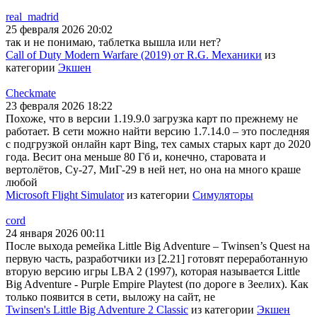
real_madrid
25 февраля 2026 20:02
так и не понимаю, таблетка вышла или нет?
Call of Duty Modern Warfare (2019) от R.G. Механики
из
категории
Экшен
Checkmate
23 февраля 2026 18:22
Похоже, что в версии 1.19.9.0 загрузка карт по прежнему не
работает. В сети можно найти версию 1.7.14.0 – это последняя
с подгрузкой онлайн карт Bing, тех самых старых карт до 2020
года. Весит она меньше 80 Гб и, конечно, старовата и
вертолётов, Су-27, МиГ-29 в ней нет, но она на много краше
любой
Microsoft Flight Simulator
из категории
Симуляторы
cord
24 января 2026 00:11
После выхода ремейка Little Big Adventure – Twinsen’s Quest на
первую часть, разработчики из [2.21] готовят переработанную
вторую версию игры LBA 2 (1997), которая называется Little
Big Adventure - Purple Empire Playtest (по дороге в Зеелих). Как
только появится в сети, выложу на сайт, не
Twinsen's Little Big Adventure 2 Classic
из категории
Экшен