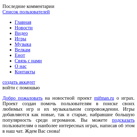
DmitrieGaming
:
Можете добавить на сайте Hogwarts Legacy и
Последние комментарии
Palworld?
Список пользователей
Главная
Checkmate
:
ometu
,
Новости
Что ты имеешь ввиду? На этом сайте игровые новости для
Видео
всех категорий людей, которые в той или иной форме
Игры
интересуются играми и геймерской индустрией в целом.
Музыка
Велкам
Енот
ometu
:
новости для женщин
Связь с нами
О нас
Контакты
Mifman
:
Цитата: lexafrog
создать аккаунт
Обновите, пожалуйста, игру Garry's Mod
войти с помошью
Игра обновлена
Добро пожаловать
на новостной проект
mifman.ru
о играх.
Проект создан помочь пользователям в поиске своих
любимых игр и их музыкальном сопровождении. Игры
lexafrog
:
Обновите, пожалуйста, игру Garry's Mod. Много
добавляются как новые, так и старые, набравшие большую
обнов вышло, а на сайте старенькая...
популярность среди игроманов. Вы можете
подсказать
пользователям о наиболее интересных играх, написав об этом
в наш чат. Ждем Вас снова!
cord
:
Grisha
,