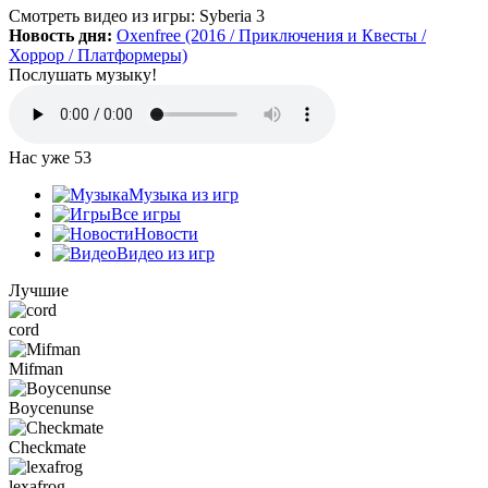
Да, есть такая и даже с дополнительной модификацией
Смотреть видео
из игры:
Syberia 3
StarCraft Cartooned (мультяшки).
Новость дня:
Oxenfree (2016 / Приключения и Квесты /
Вот она:
StarCraft Remastered
Хоррор / Платформеры)
Послушать музыку!
Grisha
:
Очень понравился сайт. Пожалуй я останусь здесь.
Есть ли игра Starcraft, но ремастер?
Нас уже
53
Mifman
:
Музыка из игр
Цитата: Петрушка
Все игры
добавьте скачивание моей любимой игры Escape From Tarkov!
Новости
Видео из игр
Игра добавлена и доступна к скачиванию:
Escape From Tarkov
Лучшие
cord
Петрушка
:
добротный сайт, только добавьте скачивание
моей любимой игры Escape From Tarkov!
Mifman
Boycenunse
Checkmate
:
Алёна
,
Просто нужно зарегистрироваться и тогда будет доступен
Checkmate
торрент-файл. Там написано, что ссылка скрыта (убран
торрент — µ) видимо из-за того, что "наехал"
lexafrog