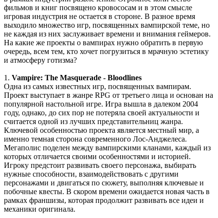
включая треки от Paul Linford
фильмов и книг посвящено кровососам и в этом смысле
😁👏Огромная благодарность за труд. Не ожидал, что будет
игровая индустрия не остается в стороне. В разное время
полный саундтрек в хорошем качестве. За flac отдельная
выходило множество игр, посвященных вампирской теме, но
благодарность ✔
не каждая из них заслуживает времени и внимания геймеров.
На какие же проекты о вампирах нужно обратить в первую
очередь, всем тем, кто хочет погрузиться в мрачную эстетику
cord
:
Boycenunse
,
и атмосферу готизма?
Да, сделано. Добавил саундтрек Need for Speed: Most Wanted
Soundtrack (OST):
1.
Vampire: The Masquerade - Bloodlines
скачать
Одна из самых известных игр, посвященных вампирам.
Проект выступает в жанре RPG от третьего лица и основан на
Представлено несколько ссылок на скачивание (торрент,
популярной настольной игре. Игра вышла в далеком 2004
архив и FLAC), но основной – Unofficial Game Soundtrack
году, однако, до сих пор не потеряла своей актуальности и
OST. На странице можно послушать онлайн полную версию,
считается одной из лучших представительниц жанра.
включая треки от Paul Linford
Ключевой особенностью проекта является местный мир, а
Сборник получился добротный, наслаждайтесь!
именно темная сторона современного Лос-Анджелеса.
Мегаполис поделен между вампирскими кланами, каждый из
которых отличается своими особенностями и историей.
Boycenunse
:
Добавьте пожалуйста саундтрек из игры NFS
Игроку предстоит развивать своего персонажа, выбирать
Most Wanted, которая 2005 года.
нужные способности, взаимодействовать с другими
персонажами и двигаться по сюжету, выполняя ключевые и
побочные квесты. В скором времени ожидается новая часть в
Mifman
:
Добро пожаловать на игровой сайт mifman.ru
рамках франшизы, которая продолжит развивать все идеи и
Делитесь играми с друзьями и добавляйте сайт в избранное.
механики оригинала.