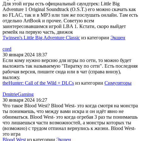
Для этой игры есть официальный саундтрек: Little Big
Adventure 1 Original Soundtrack (O.S.T.) его можно скачать как
во FLAC, так и в MP3 или там же послушать онлайн. Там есть
отдельно ArtBook и прочее. Советую всем
заинтересовавшимся игрой LBA 1. Кстати, скоро выйдет
ремейк на первую часть, движок
Twinsen's Little Big Adventure Classic
из категории
Экшен
cord
30 января 2024 18:37
Если кому нужно версию для игры по сети, то можно будет
выложить так называемую "Пиратку по сети". Есть последняя
рабочая версия, пишите сюда или в чат (справа внизу),
выложу.
theHunter: Call of the Wild + DLCs
из категории
Симуляторы
DmitrieGaming
30 января 2024 16:27
Что такое Blood West? Blood West- это когда смотря на монстра
ты понимаешь, что между вами искра и он идёт явно не
обниматься. Blood West- это когда огребая 3 раз ты понимаешь
что лишаешься части возможностей, а монстры которых ты
(возможно) с трудом отпинал вернулись к жизни. Blood West-
это игра
Blood West
из категории
Экшен