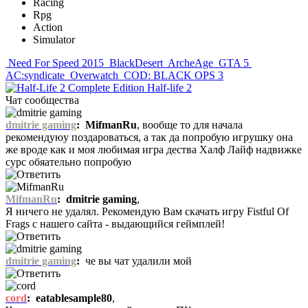
Racing
Rpg
Action
Simulator
Need For Speed 2015
BlackDesert
ArcheAge
GTA 5
AC:syndicate
Overwatch
COD: BLACK OPS 3
Half-life 2
Чат сообщества
dmitrie gaming
:
MifmanRu
, вообще то для начала
рекомендуюу поздароваться, а так да попробую игрушку она
же вроде как и моя любимая игра дества Халф Лайф надвижке
сурс обяательно попробую
MifmanRu
:
dmitrie gaming
,
Я ничего не удалял. Рекомендую Вам скачать игру Fistful Of
Frags с нашего сайта - выдающийся геймплей!
dmitrie gaming
:
че вы чат удалили мой
cord
:
eatablesample80
,