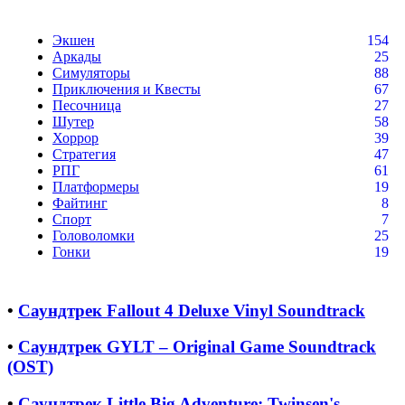
Экшен
154
Аркады
25
Симуляторы
88
Приключения и Квесты
67
Песочница
27
Шутер
58
Хоррор
39
Стратегия
47
РПГ
61
Платформеры
19
Файтинг
8
Спорт
7
Головоломки
25
Гонки
19
•
Саундтрек Fallout 4 Deluxe Vinyl Soundtrack
•
Саундтрек GYLT – Original Game Soundtrack
(OST)
•
Саундтрек Little Big Adventure: Twinsen's