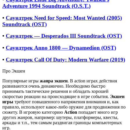
Adventure 1994 Soundtrack (O.S.T.)
•
Саундтрек Need for Speed: Most Wanted (2005)
Soundtrack (OST)
•
Саундтрек — Desperados III Soundtrack (OST)
•
Саундтрек Anno 1800 — Dynamedion (OST)
•
Саундтрек Call Of Duty: Modern Warfare (2019)
Про Экшен
Популярные игры
жанра экшен
. В action играх действия
развиваются очень динамично. Необходимо быстро
принимать тактические решения и обладать хорошей
скоростью реакции на происходящие в игре события.
Экшен
игры
требуют повышенного напряжения внимания и, как
правило, используют какое-либо оружие для продвижения по
сюжету. В игровую категорию
Action
попадает много игр
других жанров, например: шутеры, платформеры, квесты,
аркады и т.п., тем самым раздвигая границы компьютерных
игр.