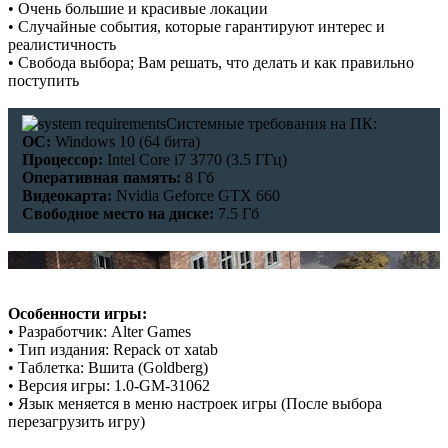
• Очень большие и красивые локации
• Случайные события, которые гарантируют интерес и
реалистичность
• Свобода выбора; Вам решать, что делать и как правильно
поступить
Системные требования на ПК:
ОС:
Windows 10 (64 бита)
Процессор:
Intel Core i7 3770 (3.5 ГГц)
Оперативная память:
8 Гб
Видеокарта:
Nvidia Geforce GTX 660
Свободное место на диске:
7.5 Гб
Особенности игры:
• Разработчик: Alter Games
• Тип издания: Repack от xatab
• Таблетка: Вшита (Goldberg)
• Версия игры: 1.0-GM-31062
• Язык меняется в меню настроек игры (После выбора
перезагрузить игру)