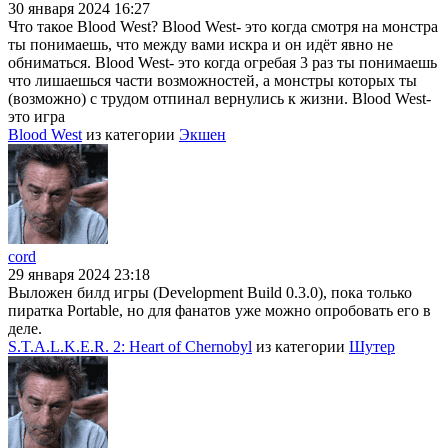
30 января 2024 16:27
Что такое Blood West? Blood West- это когда смотря на монстра
ты понимаешь, что между вами искра и он идёт явно не
обниматься. Blood West- это когда огребая 3 раз ты понимаешь
что лишаешься части возможностей, а монстры которых ты
(возможно) с трудом отпинал вернулись к жизни. Blood West-
это игра
Blood West
из категории
Экшен
cord
29 января 2024 23:18
Выложен билд игры (Development Build 0.3.0), пока только
пиратка Portable, но для фанатов уже можно опробовать его в
деле.
S.T.A.L.K.E.R. 2: Heart of Chernobyl
из категории
Шутер