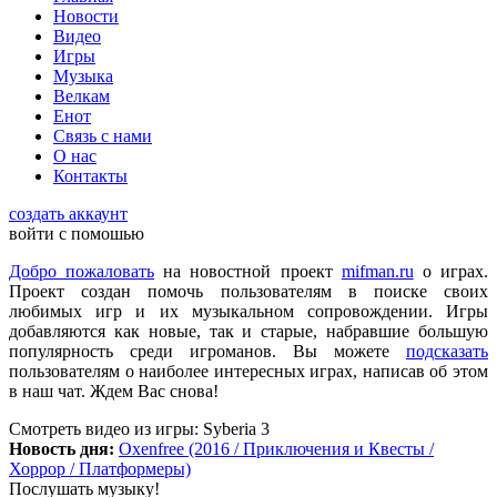
Palworld?
Новости
Видео
Игры
Музыка
Checkmate
:
ometu
,
Велкам
Что ты имеешь ввиду? На этом сайте игровые новости для
Енот
всех категорий людей, которые в той или иной форме
Связь с нами
интересуются играми и геймерской индустрией в целом.
О нас
Контакты
ometu
:
новости для женщин
создать аккаунт
войти с помошью
Добро пожаловать
на новостной проект
mifman.ru
о играх.
Mifman
:
Проект создан помочь пользователям в поиске своих
Цитата: lexafrog
любимых игр и их музыкальном сопровождении. Игры
Обновите, пожалуйста, игру Garry's Mod
добавляются как новые, так и старые, набравшие большую
популярность среди игроманов. Вы можете
подсказать
Игра обновлена
пользователям о наиболее интересных играх, написав об этом
в наш чат. Ждем Вас снова!
lexafrog
:
Обновите, пожалуйста, игру Garry's Mod. Много
Смотреть видео
из игры:
Syberia 3
обнов вышло, а на сайте старенькая...
Новость дня:
Oxenfree (2016 / Приключения и Квесты /
Хоррор / Платформеры)
Послушать музыку!