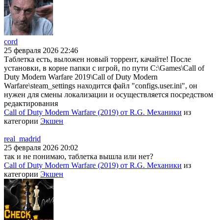
cord
25 февраля 2026 22:46
Таблетка есть, выложен новый торрент, качайте! После
установки, в корне папки с игрой, по пути C:\Games\Call of
Duty Modern Warfare 2019\Call of Duty Modern
Warfare\steam_settings находится файл "configs.user.ini", он
нужен для смены локализации и осуществляется посредством
редактирования
Call of Duty Modern Warfare (2019) от R.G. Механики
из
категории
Экшен
real_madrid
25 февраля 2026 20:02
так и не понимаю, таблетка вышла или нет?
Call of Duty Modern Warfare (2019) от R.G. Механики
из
категории
Экшен