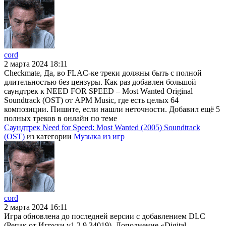
cord
2 марта 2024 18:11
Checkmate, Да, во FLAC-ке треки должны быть с полной
длительностью без цензуры. Как раз добавлен большой
саундтрек к NEED FOR SPEED – Most Wanted Original
Soundtrack (OST) от APM Music, где есть целых 64
композиции. Пишите, если нашли неточности. Добавил ещё 5
полных треков в онлайн по теме
Саундтрек Need for Speed: Most Wanted (2005) Soundtrack
(OST)
из категории
Музыка из игр
cord
2 марта 2024 16:11
Игра обновлена до последней версии с добавлением DLC
(Репак от Игрухи v1.2.9.34019). Дополнение «Digital