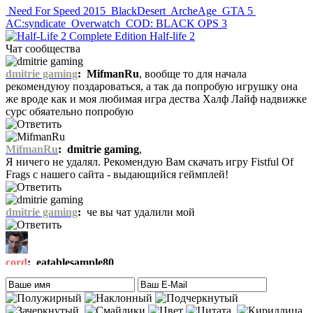
Need For Speed 2015
BlackDesert
ArcheAge
GTA 5
AC:syndicate
Overwatch
COD: BLACK OPS 3
Half-life 2
Чат сообщества
dmitrie gaming
:
MifmanRu
, вообще то для начала
рекомендуюу поздароваться, а так да попробую игрушку она
же вроде как и моя любимая игра дества Халф Лайф надвижке
сурс обяательно попробую
MifmanRu
:
dmitrie gaming
,
Я ничего не удалял. Рекомендую Вам скачать игру Fistful Of
Frags с нашего сайта - выдающийся геймплей!
dmitrie gaming
:
че вы чат удалили мой
cord
:
eatablesample80
,
Что-то не припомню такой игры на ПК, да и на приставках
тоже. Есть только одна мысль – это онлайн игра-одевалка
Hilary Duff and Her Baby.
На сайте нет онлайн игр. А вообще, Хилари Дафф – это