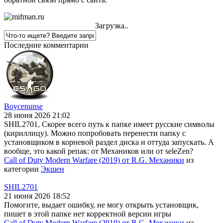
Загрузка..
Последние комментарии
Boycenunse
28 июня 2026 21:02
SHIL2701, Скорее всего путь к папке имеет русские символы
(кириллицу). Можно попробовать перенести папку с
установщиком в корневой раздел диска и оттуда запускать. А
вообще, это какой репак: от Механиков или от seleZen?
Call of Duty Modern Warfare (2019) от R.G. Механики
из
категории
Экшен
SHIL2701
21 июня 2026 18:52
Помогите, выдает ошибку, не могу открыть установщик,
пишет в этой папке нет корректной версии игры
Call of Duty Modern Warfare (2019) от R.G. Механики
из