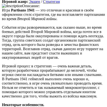
Игровой жанр:
Экшен
/
Стратегия
Описание:
Boycenunse
:
Добавьте пожалуйста саундтрек из игры NFS
Игра
Partisans 1941
— это отличная и красивая в своём
Most Wanted, которая 2005 года.
оформлении стелс-стратегия, где вы возглавляете партизанами
во время
Второй Мировой войны
.
События игры разворачиваются, как сказано выше, во время
Mifman
:
Добро пожаловать на игровой сайт mifman.ru
боевых действий Второй Мировой войны, когда почти все в
Делитесь играми с друзьями и добавляйте сайт в избранное.
округе города были оккупированы и помощи ждать неоткуда.
Тогда, группа советских солдат организовали партизанский
В этом чате Вы можете общаться. Пишите свои отзывы и
отряд, цель которого была разведка и зачистка фашистских
комментарии к играм.
территорий. Возглавив отряд, скачав данную игру торрент на
нашем сайте, вам предстоит спасти выживших и
оккупированных людей от врагов.
Игровой процесс в стратегиях — очень важная деталь,
которую разработчики прорабатывают до мелочей, чтобы
игроки смогли наслаждаться битвами или иными схватками.
В Partisans 1941 геймплей выполнен очень хорошо и,
соответственно, в игре очень увлекательно проводить время.
Нельзя не отметить и так называемый микроконтроллинг, с
помощью которого можно управлять отдельным юнитом
качественно для того, чтобы выжить из войска максимум.
Некоторые особенности.