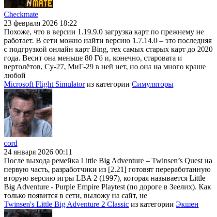
Checkmate
23 февраля 2026 18:22
Похоже, что в версии 1.19.9.0 загрузка карт по прежнему не
работает. В сети можно найти версию 1.7.14.0 – это последняя
с подгрузкой онлайн карт Bing, тех самых старых карт до 2020
года. Весит она меньше 80 Гб и, конечно, старовата и
вертолётов, Су-27, МиГ-29 в ней нет, но она на много краше
любой
Microsoft Flight Simulator
из категории
Симуляторы
cord
24 января 2026 00:11
После выхода ремейка Little Big Adventure – Twinsen’s Quest на
первую часть, разработчики из [2.21] готовят переработанную
вторую версию игры LBA 2 (1997), которая называется Little
Big Adventure - Purple Empire Playtest (по дороге в Зеелих). Как
только появится в сети, выложу на сайт, не
Twinsen's Little Big Adventure 2 Classic
из категории
Экшен