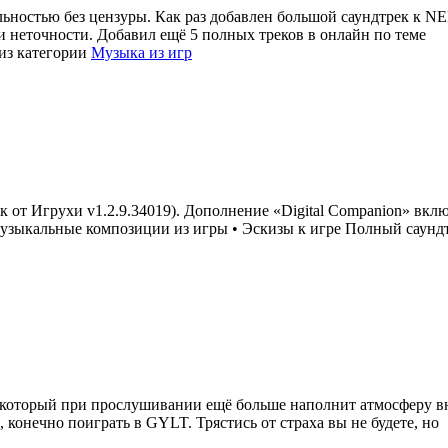
ьностью без цензуры. Как раз добавлен большой саундтрек к NE
и неточности. Добавил ещё 5 полных треков в онлайн по теме
из категории
Музыка из игр
 от Игрухи v1.2.9.34019). Дополнение «Digital Companion» вклю
зыкальные композиции из игры • Эскизы к игре Полный саундтр
который при прослушивании ещё больше наполнит атмосферу вну
, конечно поиграть в GYLT. Трястись от страха вы не будете, но