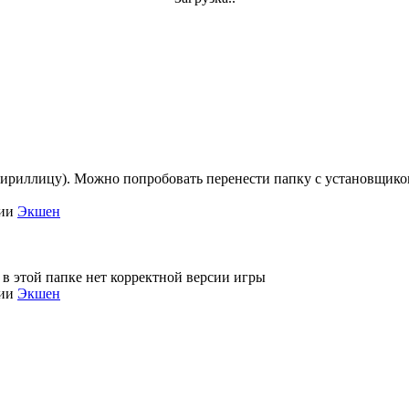
кириллицу). Можно попробовать перенести папку с установщиком 
рии
Экшен
 в этой папке нет корректной версии игры
рии
Экшен