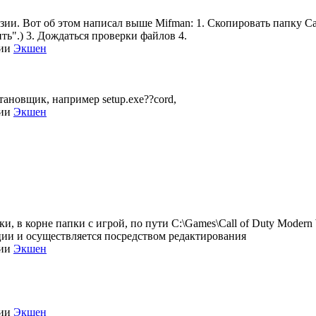
нзии. Вот об этом написал выше Mifman: 1. Скопировать папку Call
ть".) 3. Дождаться проверки файлов 4.
рии
Экшен
становщик, например setup.exe??cord,
рии
Экшен
, в корне папки с игрой, по пути C:\Games\Call of Duty Modern Wa
зации и осуществляется посредством редактирования
рии
Экшен
рии
Экшен