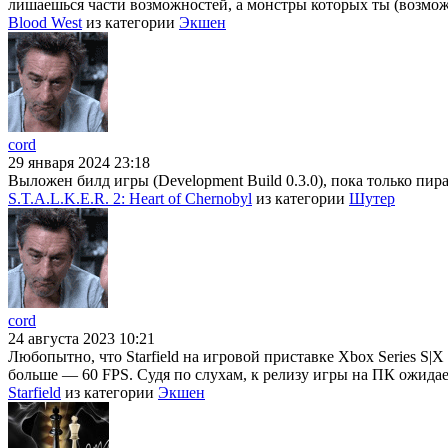
лишаешься части возможностей, а монстры которых ты (возможн
Blood West
из категории
Экшен
cord
29 января 2024 23:18
Выложен билд игры (Development Build 0.3.0), пока только пира
S.T.A.L.K.E.R. 2: Heart of Chernobyl
из категории
Шутер
cord
24 августа 2023 10:21
Любопытно, что Starfield на игровой приставке Xbox Series S|X
больше — 60 FPS. Судя по слухам, к релизу игры на ПК ожидае
Starfield
из категории
Экшен