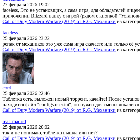
27 февраля 2026 19:02
faceless, Это не установщик, а сама игра, для обладателей лице
приложении Blizzard папку с игрой (рядом с кнопкой "Установи
Call of Duty Modern Warfare (2019) от R.G. Механики
из катего
faceless
25 февраля 2026 23:22
репак от механиков это уже сама игра скачаете или только её у
Call of Duty Modern Warfare (2019) от R.G. Механики
из катего
cord
25 февраля 2026 22:46
Таблетка есть, выложен новый торрент, качайте! После установки
находится файл "configs.user.ini", он нужен для смены локали
Call of Duty Modern Warfare (2019) от R.G. Механики
из катего
real_madrid
25 февраля 2026 20:02
так и не понимаю, таблетка вышла или нет?
Call of Duty Modern Warfare (2019) от R.G. Механики
из катего