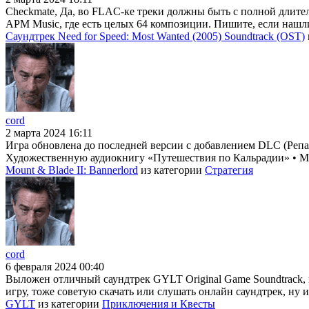
Checkmate, Да, во FLAC-ке треки должны быть с полной длител
APM Music, где есть целых 64 композиции. Пишите, если нашл
Саундтрек Need for Speed: Most Wanted (2005) Soundtrack (OST)
cord
2 марта 2024 16:11
Игра обновлена до последней версии с добавлением DLC (Репак
Художественную аудиокнигу «Путешествия по Кальрадии» • Му
Mount & Blade II: Bannerlord
из категории
Стратегия
cord
6 февраля 2024 00:40
Выложен отличный саундтрек GYLT Original Game Soundtrack, 
игру, тоже советую скачать или слушать онлайн саундтрек, ну и
GYLT
из категории
Приключения и Квесты