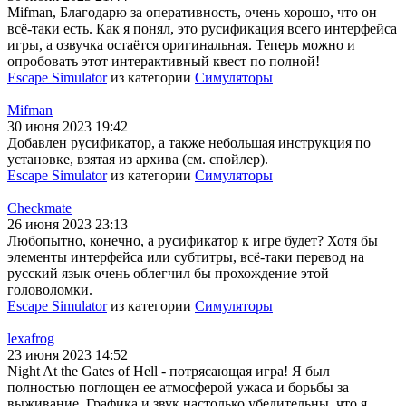
Mifman, Благодарю за оперативность, очень хорошо, что он
всё-таки есть. Как я понял, это русификация всего интерфейса
игры, а озвучка остаётся оригинальная. Теперь можно и
опробовать этот интерактивный квест по полной!
Escape Simulator
из категории
Симуляторы
Mifman
30 июня 2023 19:42
Добавлен русификатор, а также небольшая инструкция по
установке, взятая из архива (см. спойлер).
Escape Simulator
из категории
Симуляторы
Checkmate
26 июня 2023 23:13
Любопытно, конечно, а русификатор к игре будет? Хотя бы
элементы интерфейса или субтитры, всё-таки перевод на
русский язык очень облегчил бы прохождение этой
головоломки.
Escape Simulator
из категории
Симуляторы
lexafrog
23 июня 2023 14:52
Night At the Gates of Hell - потрясающая игра! Я был
полностью поглощен ее атмосферой ужаса и борьбы за
выживание. Графика и звук настолько убедительны, что я