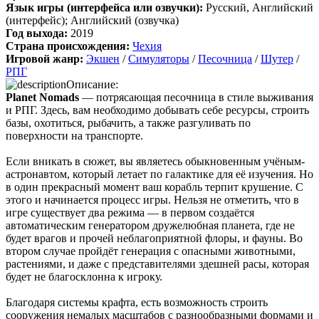
Язык игры (интерфейса или озвучки):
Русский, Английский
(интерфейс); Английский (озвучка)
cord
:
Boycenunse
,
Год выхода:
2019
Да, сделано. Добавил саундтрек Need for Speed: Most Wanted
Страна происхождения:
Чехия
Soundtrack (OST):
Игровой жанр:
Экшен
/
Симуляторы
/
Песочница
/
Шутер
/
скачать
РПГ
Описание:
Представлено несколько ссылок на скачивание (торрент,
Planet Nomads
— потрясающая песочница в стиле выживания
архив и FLAC), но основной – Unofficial Game Soundtrack
и РПГ. Здесь, вам необходимо добывать себе ресурсы, строить
OST. На странице можно послушать онлайн полную версию,
базы, охотиться, рыбачить, а также разгуливать по
включая треки от Paul Linford
поверхности на транспорте.
Сборник получился добротный, наслаждайтесь!
Если вникать в сюжет, вы являетесь обыкновенным учёным-
астронавтом, который летает по галактике для её изучения. Но
в один прекрасный момент ваш корабль терпит крушение. С
Boycenunse
:
Добавьте пожалуйста саундтрек из игры NFS
этого и начинается процесс игры. Нельзя не отметить, что в
Most Wanted, которая 2005 года.
игре существует два режима — в первом создаётся
автоматическим генератором дружелюбная планета, где не
будет врагов и прочей неблагоприятной флоры, и фауны. Во
Mifman
:
Добро пожаловать на игровой сайт mifman.ru
втором случае пройдёт генерация с опасными животными,
Делитесь играми с друзьями и добавляйте сайт в избранное.
растениями, и даже с представителями здешней расы, которая
будет не благосклонна к игроку.
В этом чате Вы можете общаться. Пишите свои отзывы и
комментарии к играм.
Благодаря системы крафта, есть возможность строить
сооружения немалых масштабов с разнообразными формами и