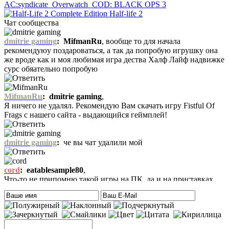
AC:syndicate
Overwatch
COD: BLACK OPS 3
Half-life 2
Чат сообщества
dmitrie gaming
:
MifmanRu
, вообще то для начала
рекомендуюу поздароваться, а так да попробую игрушку она
же вроде как и моя любимая игра дества Халф Лайф надвижке
сурс обяательно попробую
MifmanRu
:
dmitrie gaming
,
Я ничего не удалял. Рекомендую Вам скачать игру Fistful Of
Frags с нашего сайта - выдающийся геймплей!
dmitrie gaming
:
че вы чат удалили мой
cord
:
eatablesample80
,
Что-то не припомню такой игры на ПК, да и на приставках
тоже. Есть только одна мысль – это онлайн игра-одевалка
Hilary Duff and Her Baby.
На сайте нет онлайн игр. А вообще, Хилари Дафф – это
актриса