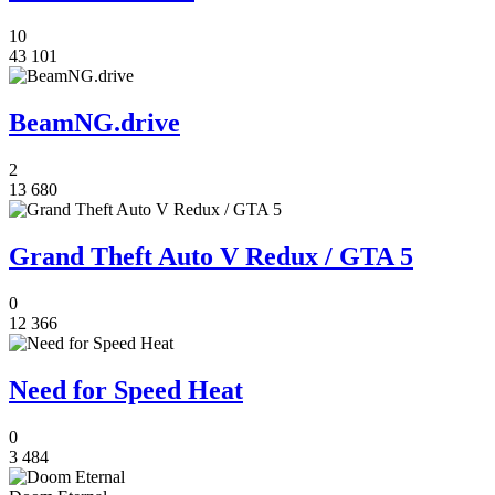
10
43 101
BeamNG.drive
2
13 680
Grand Theft Auto V Redux / GTA 5
0
12 366
Need for Speed Heat
0
3 484