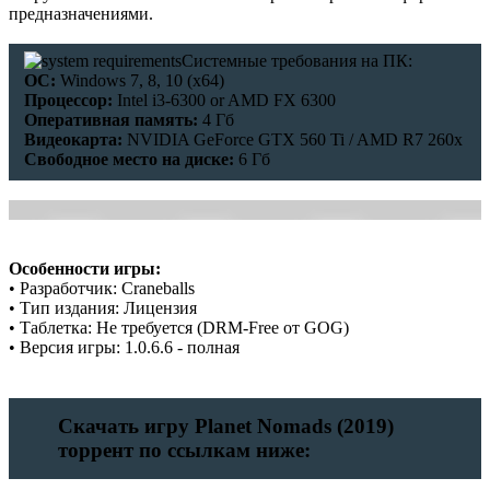
предназначениями.
Системные требования на ПК:
ОС:
Windows 7, 8, 10 (x64)
Процессор:
Intel i3-6300 or AMD FX 6300
Оперативная память:
4 Гб
Видеокарта:
NVIDIA GeForce GTX 560 Ti / AMD R7 260x
Свободное место на диске:
6 Гб
Особенности игры:
• Разработчик: Craneballs
• Тип издания: Лицензия
• Таблетка: Не требуется (DRM-Free от GOG)
• Версия игры: 1.0.6.6 - полная
Скачать игру Planet Nomads (2019)
торрент по ссылкам ниже: