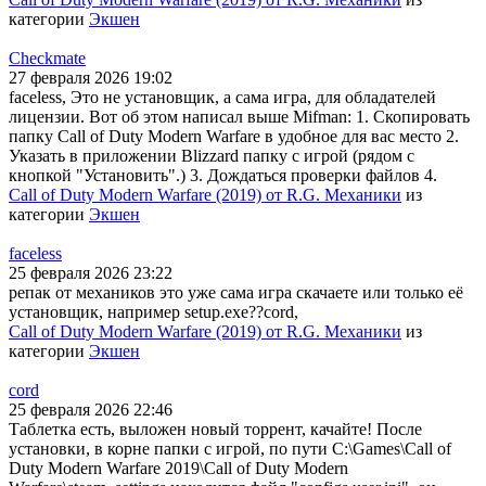
категории
Экшен
Checkmate
27 февраля 2026 19:02
faceless, Это не установщик, а сама игра, для обладателей
лицензии. Вот об этом написал выше Mifman: 1. Скопировать
папку Call of Duty Modern Warfare в удобное для вас место 2.
Указать в приложении Blizzard папку с игрой (рядом с
кнопкой "Установить".) 3. Дождаться проверки файлов 4.
Call of Duty Modern Warfare (2019) от R.G. Механики
из
категории
Экшен
faceless
25 февраля 2026 23:22
репак от механиков это уже сама игра скачаете или только её
установщик, например setup.exe??cord,
Call of Duty Modern Warfare (2019) от R.G. Механики
из
категории
Экшен
cord
25 февраля 2026 22:46
Таблетка есть, выложен новый торрент, качайте! После
установки, в корне папки с игрой, по пути C:\Games\Call of
Duty Modern Warfare 2019\Call of Duty Modern