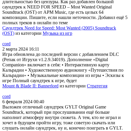
длительностью без цензуры. Как раз добавлен большой
саундтрек к NEED FOR SPEED – Most Wanted Original
Soundtrack (OST) от APM Music, где есть целых 64
композиции. Пишите, если нашли неточности. Добавил ещё 5
полных треков в онлайн по теме
Саундтрек Need for Speed: Most Wanted (2005) Soundtrack
(OST)
из категории
Музыка из игр
cord
2 марта 2024 16:11
Игра обновлена до последней версии с добавлением DLC
(Репак от Игрухи v1.2.9.34019). Дополнение «Digital
Companion» включает в себя: • Интерактивную карту
Кальрадии • Художественную аудиокнигу «Путешествия по
Кальрадии» • Музыкальные композиции из игры • Эскизы к
игре Полный саундтрек к игре, будет
Mount & Blade II: Bannerlord
из категории
Стратегия
cord
6 февраля 2024 00:40
Выложен отличный саундтрек GYLT Original Game
Soundtrack, который при прослушивании ещё больше
наполнит атмосферу внутри сюжета. А тем, кто не играл и
хочет в будущем пройти игру, тоже советую скачать или
слушать онлайн саундтрек, ну и, конечно поиграть в GYLT.