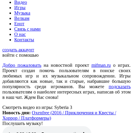
Видео
всех категорий людей, которые в той или иной форме
Игры
интересуются играми и геймерской индустрией в целом.
Музыка
Велкам
Енот
ometu
:
новости для женщин
Связь с нами
О нас
Контакты
Mifman
:
Цитата: lexafrog
создать аккаунт
Обновите, пожалуйста, игру Garry's Mod
войти с помошью
Игра обновлена
Добро пожаловать
на новостной проект
mifman.ru
о играх.
Проект создан помочь пользователям в поиске своих
любимых игр и их музыкальном сопровождении. Игры
lexafrog
:
Обновите, пожалуйста, игру Garry's Mod. Много
добавляются как новые, так и старые, набравшие большую
обнов вышло, а на сайте старенькая...
популярность среди игроманов. Вы можете
подсказать
пользователям о наиболее интересных играх, написав об этом
в наш чат. Ждем Вас снова!
cord
:
Grisha
,
Да, есть такая и даже с дополнительной модификацией
Смотреть видео
из игры:
Syberia 3
StarCraft Cartooned (мультяшки).
Новость дня:
Oxenfree (2016 / Приключения и Квесты /
Вот она:
StarCraft Remastered
Хоррор / Платформеры)
Послушать музыку!
Grisha
:
Очень понравился сайт. Пожалуй я останусь здесь.