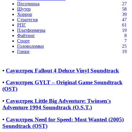
Песочница
27
Шутер
58
Хоррор
39
Стратегия
47
РПГ
61
Платформеры
19
Файтинг
8
Спорт
7
Головоломки
25
Гонки
19
•
Саундтрек Fallout 4 Deluxe Vinyl Soundtrack
•
Саундтрек GYLT – Original Game Soundtrack
(OST)
•
Саундтрек Little Big Adventure: Twinsen's
Adventure 1994 Soundtrack (O.S.T.)
•
Саундтрек Need for Speed: Most Wanted (2005)
Soundtrack (OST)