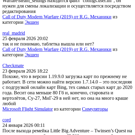
Warfare\steam_settings находится файл "configs.user.ini", он
нужен для смены локализации и осуществляется посредством
редактирования
Call of Duty Modern Warfare (2019) от R.G. Механики
из
категории
Экшен
real_madrid
25 февраля 2026 20:02
так и не понимаю, таблетка вышла или нет?
Call of Duty Modern Warfare (2019) от R.G. Механики
из
категории
Экшен
Checkmate
23 февраля 2026 18:22
Похоже, что в версии 1.19.9.0 загрузка карт по прежнему не
работает. В сети можно найти версию 1.7.14.0 – это последняя
с подгрузкой онлайн карт Bing, тех самых старых карт до 2020
года. Весит она меньше 80 Гб и, конечно, старовата и
вертолётов, Су-27, МиГ-29 в ней нет, но она на много краше
любой
Microsoft Flight Simulator
из категории
Симуляторы
cord
24 января 2026 00:11
После выхода ремейка Little Big Adventure – Twinsen’s Quest на