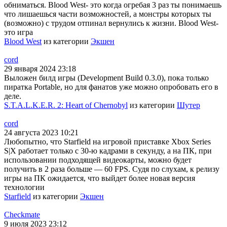
обниматься. Blood West- это когда огребая 3 раз ты понимаешь
что лишаешься части возможностей, а монстры которых ты
(возможно) с трудом отпинал вернулись к жизни. Blood West-
это игра
Blood West
из категории
Экшен
cord
29 января 2024 23:18
Выложен билд игры (Development Build 0.3.0), пока только
пиратка Portable, но для фанатов уже можно опробовать его в
деле.
S.T.A.L.K.E.R. 2: Heart of Chernobyl
из категории
Шутер
cord
24 августа 2023 10:21
Любопытно, что Starfield на игровой приставке Xbox Series
S|X работает только с 30-ю кадрами в секунду, а на ПК, при
использовании подходящей видеокарты, можно будет
получить в 2 раза больше — 60 FPS. Судя по слухам, к релизу
игры на ПК ожидается, что выйдет более новая версия
технологии
Starfield
из категории
Экшен
Checkmate
9 июля 2023 23:12