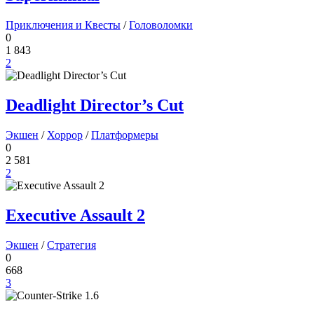
Приключения и Квесты
/
Головоломки
0
1 843
2
Deadlight Director’s Cut
Экшен
/
Хоррор
/
Платформеры
0
2 581
2
Executive Assault 2
Экшен
/
Стратегия
0
668
3