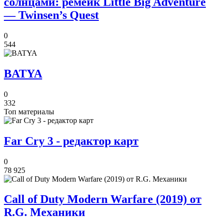
солнцами: ремейк Little Big Adventure
— Twinsen’s Quest
0
544
BATYA
0
332
Топ материалы
Far Cry 3 - редактор карт
0
78 925
Call of Duty Modern Warfare (2019) от
R.G. Механики