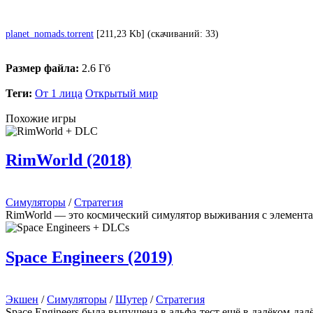
planet_nomads.torrent
[211,23 Kb] (cкачиваний: 33)
Размер файла:
2.6 Гб
Теги:
От 1 лица
Открытый мир
Похожие игры
RimWorld (2018)
Симуляторы
/
Стратегия
RimWorld — это космический симулятор выживания с элементам
Space Engineers (2019)
Экшен
/
Симуляторы
/
Шутер
/
Стратегия
Space Engineers была выпущена в альфа-тест ещё в далёком-далё