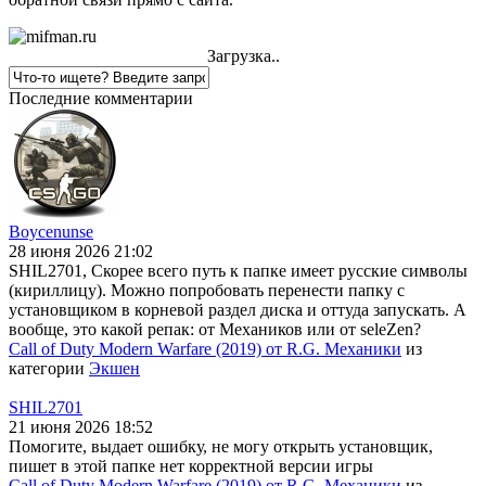
Загрузка..
Последние комментарии
Boycenunse
28 июня 2026 21:02
SHIL2701, Скорее всего путь к папке имеет русские символы
(кириллицу). Можно попробовать перенести папку с
установщиком в корневой раздел диска и оттуда запускать. А
вообще, это какой репак: от Механиков или от seleZen?
Call of Duty Modern Warfare (2019) от R.G. Механики
из
категории
Экшен
SHIL2701
21 июня 2026 18:52
Помогите, выдает ошибку, не могу открыть установщик,
пишет в этой папке нет корректной версии игры
Call of Duty Modern Warfare (2019) от R.G. Механики
из