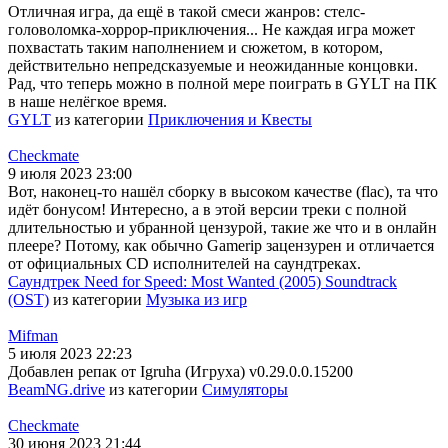
Отличная игра, да ещё в такой смеси жанров: стелс-
головоломка-хоррор-приключения... Не каждая игра может
похвастать таким наполнением и сюжетом, в котором,
действительно непредсказуемые и неожиданные концовки.
Рад, что теперь можно в полной мере поиграть в GYLT на ПК
в наше нелёгкое время.
GYLT
из категории
Приключения и Квесты
Checkmate
9 июля 2023 23:00
Вот, наконец-то нашёл сборку в высоком качестве (flac), та что
идёт бонусом! Интересно, а в этой версии треки с полной
длительностью и убранной цензурой, такие же что и в онлайн
плеере? Потому, как обычно Gamerip зацензурен и отличается
от официальных CD исполнителей на саундтреках.
Саундтрек Need for Speed: Most Wanted (2005) Soundtrack
(OST)
из категории
Музыка из игр
Mifman
5 июля 2023 22:23
Добавлен репак от Igruha (Игруха) v0.29.0.0.15200
BeamNG.drive
из категории
Симуляторы
Checkmate
30 июня 2023 21:44