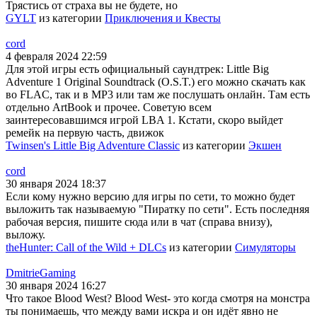
Трястись от страха вы не будете, но
GYLT
из категории
Приключения и Квесты
cord
4 февраля 2024 22:59
Для этой игры есть официальный саундтрек: Little Big
Adventure 1 Original Soundtrack (O.S.T.) его можно скачать как
во FLAC, так и в MP3 или там же послушать онлайн. Там есть
отдельно ArtBook и прочее. Советую всем
заинтересовавшимся игрой LBA 1. Кстати, скоро выйдет
ремейк на первую часть, движок
Twinsen's Little Big Adventure Classic
из категории
Экшен
cord
30 января 2024 18:37
Если кому нужно версию для игры по сети, то можно будет
выложить так называемую "Пиратку по сети". Есть последняя
рабочая версия, пишите сюда или в чат (справа внизу),
выложу.
theHunter: Call of the Wild + DLCs
из категории
Симуляторы
DmitrieGaming
30 января 2024 16:27
Что такое Blood West? Blood West- это когда смотря на монстра
ты понимаешь, что между вами искра и он идёт явно не