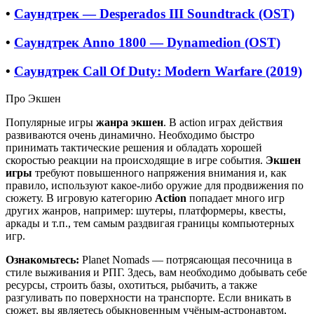
•
Саундтрек — Desperados III Soundtrack (OST)
•
Саундтрек Anno 1800 — Dynamedion (OST)
•
Саундтрек Call Of Duty: Modern Warfare (2019)
Про Экшен
Популярные игры
жанра экшен
. В action играх действия
развиваются очень динамично. Необходимо быстро
принимать тактические решения и обладать хорошей
скоростью реакции на происходящие в игре события.
Экшен
игры
требуют повышенного напряжения внимания и, как
правило, используют какое-либо оружие для продвижения по
сюжету. В игровую категорию
Action
попадает много игр
других жанров, например: шутеры, платформеры, квесты,
аркады и т.п., тем самым раздвигая границы компьютерных
игр.
Ознакомьтесь:
Planet Nomads — потрясающая песочница в
стиле выживания и РПГ. Здесь, вам необходимо добывать себе
ресурсы, строить базы, охотиться, рыбачить, а также
разгуливать по поверхности на транспорте. Если вникать в
сюжет, вы являетесь обыкновенным учёным-астронавтом,