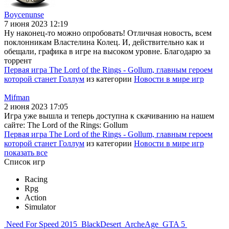
Boycenunse
7 июня 2023 12:19
Ну наконец-то можно опробовать! Отличная новость, всем
поклонникам Властелина Колец. И, действительно как и
обещали, графика в игре на высоком уровне. Благодарю за
торрент
Первая игра The Lord of the Rings - Gollum, главным героем
которой станет Голлум
из категории
Новости в мире игр
Mifman
2 июня 2023 17:05
Игра уже вышла и теперь доступна к скачиванию на нашем
сайте: The Lord of the Rings: Gollum
Первая игра The Lord of the Rings - Gollum, главным героем
которой станет Голлум
из категории
Новости в мире игр
показать все
Список игр
Racing
Rpg
Action
Simulator
Need For Speed 2015
BlackDesert
ArcheAge
GTA 5