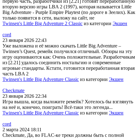
первую часть, разработчики из [2.21] готовят переработанную
вторую версию игры LBA 2 (1997), которая называется Little
Big Adventure - Purple Empire Playtest (по дороге в Зеелих). Как
только появится в сети, выложу на сайт, не
Twinsen's Little Big Adventure 2 Classic
из категории
Экшен
cord
23 января 2026 22:43
Уже выложена и её можно скачать Little Big Adventure –
Twinsen’s Quest, ремейк получился отличный. Обзоры на эту
игру оцениваются как: Очень положительные. Разработчикам
из [2.21] удалось соединить ностальгию и современные
игровые стандарты. Кстати, готовится переработанная вторая
часть LBA 2
Twinsen's Little Big Adventure Classic
из категории
Экшен
Checkmate
23 января 2026 22:34
Игра вышла, когда выложите ремейк? Хотелось бы взглянуть
на неё и, конечно, поиграть! Всё-таки это легенда...
Twinsen's Little Big Adventure Classic
из категории
Экшен
cord
2 марта 2024 18:11
Checkmate, Да, во FLAC-ке треки должны быть с полной