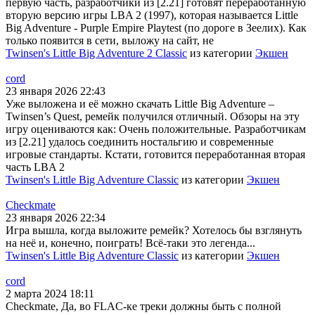
первую часть, разработчики из [2.21] готовят переработанную
вторую версию игры LBA 2 (1997), которая называется Little
Big Adventure - Purple Empire Playtest (по дороге в Зеелих). Как
только появится в сети, выложу на сайт, не
Twinsen's Little Big Adventure 2 Classic
из категории
Экшен
cord
23 января 2026 22:43
Уже выложена и её можно скачать Little Big Adventure –
Twinsen’s Quest, ремейк получился отличный. Обзоры на эту
игру оцениваются как: Очень положительные. Разработчикам
из [2.21] удалось соединить ностальгию и современные
игровые стандарты. Кстати, готовится переработанная вторая
часть LBA 2
Twinsen's Little Big Adventure Classic
из категории
Экшен
Checkmate
23 января 2026 22:34
Игра вышла, когда выложите ремейк? Хотелось бы взглянуть
на неё и, конечно, поиграть! Всё-таки это легенда...
Twinsen's Little Big Adventure Classic
из категории
Экшен
cord
2 марта 2024 18:11
Checkmate, Да, во FLAC-ке треки должны быть с полной