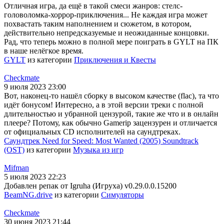
Отличная игра, да ещё в такой смеси жанров: стелс-
головоломка-хоррор-приключения... Не каждая игра может
похвастать таким наполнением и сюжетом, в котором,
действительно непредсказуемые и неожиданные концовки.
Рад, что теперь можно в полной мере поиграть в GYLT на ПК
в наше нелёгкое время.
GYLT
из категории
Приключения и Квесты
Checkmate
9 июля 2023 23:00
Вот, наконец-то нашёл сборку в высоком качестве (flac), та что
идёт бонусом! Интересно, а в этой версии треки с полной
длительностью и убранной цензурой, такие же что и в онлайн
плеере? Потому, как обычно Gamerip зацензурен и отличается
от официальных CD исполнителей на саундтреках.
Саундтрек Need for Speed: Most Wanted (2005) Soundtrack
(OST)
из категории
Музыка из игр
Mifman
5 июля 2023 22:23
Добавлен репак от Igruha (Игруха) v0.29.0.0.15200
BeamNG.drive
из категории
Симуляторы
Checkmate
30 июня 2023 21:44