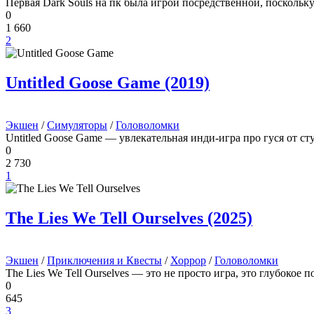
Первая Dark Souls на пк была игрой посредственной, поскольк
0
1 660
2
Untitled Goose Game (2019)
Экшен
/
Симуляторы
/
Головоломки
Untitled Goose Game — увлекательная инди-игра про гуся от ст
0
2 730
1
The Lies We Tell Ourselves (2025)
Экшен
/
Приключения и Квесты
/
Хоррор
/
Головоломки
The Lies We Tell Ourselves — это не просто игра, это глубокое
0
645
3