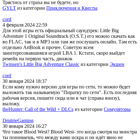
Трястись от страха вы не будете, но
GYLT
из категории
Приключения и Квесты
cord
4 февраля 2024 22:59
Для этой игры есть официальный саундтрек: Little Big
Adventure 1 Original Soundtrack (O.S.T.) его можно скачать как
во FLAC, так и в MP3 или там же послушать онлайн. Там есть
отдельно ArtBook и прочее. Советую всем
заинтересовавшимся игрой LBA 1. Кстати, скоро выйдет
ремейк на первую часть, движок
Twinsen's Little Big Adventure Classic
из категории
Экшен
cord
30 января 2024 18:37
Если кому нужно версию для игры по сети, то можно будет
выложить так называемую "Пиратку по сети". Есть последняя
рабочая версия, пишите сюда или в чат (справа внизу),
выложу.
theHunter: Call of the Wild + DLCs
из категории
Симуляторы
DmitrieGaming
30 января 2024 16:27
Что такое Blood West? Blood West- это когда смотря на монстра
ты понимаешь, что между вами искра и он идёт явно не