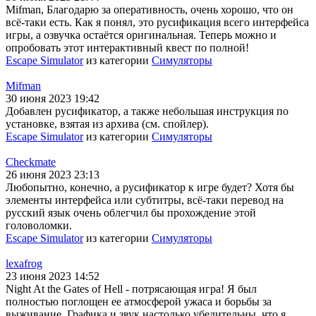
Mifman, Благодарю за оперативность, очень хорошо, что он
всё-таки есть. Как я понял, это русификация всего интерфейса
игры, а озвучка остаётся оригинальная. Теперь можно и
опробовать этот интерактивный квест по полной!
Escape Simulator
из категории
Симуляторы
Mifman
30 июня 2023 19:42
Добавлен русификатор, а также небольшая инструкция по
установке, взятая из архива (см. спойлер).
Escape Simulator
из категории
Симуляторы
Checkmate
26 июня 2023 23:13
Любопытно, конечно, а русификатор к игре будет? Хотя бы
элементы интерфейса или субтитры, всё-таки перевод на
русский язык очень облегчил бы прохождение этой
головоломки.
Escape Simulator
из категории
Симуляторы
lexafrog
23 июня 2023 14:52
Night At the Gates of Hell - потрясающая игра! Я был
полностью поглощен ее атмосферой ужаса и борьбы за
выживание. Графика и звук настолько убедительны, что я