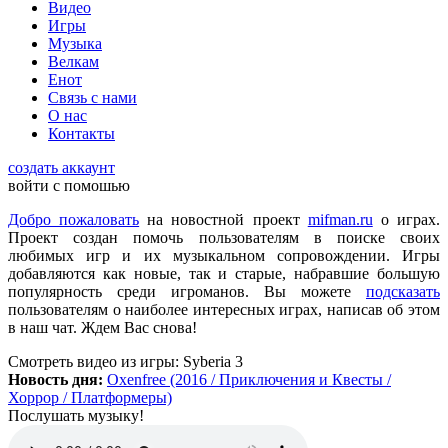
Видео
всех категорий людей, которые в той или иной форме
Игры
интересуются играми и геймерской индустрией в целом.
Музыка
Велкам
Енот
ometu
:
новости для женщин
Связь с нами
О нас
Контакты
Mifman
:
Цитата: lexafrog
создать аккаунт
Обновите, пожалуйста, игру Garry's Mod
войти с помошью
Игра обновлена
Добро пожаловать
на новостной проект
mifman.ru
о играх.
Проект создан помочь пользователям в поиске своих
любимых игр и их музыкальном сопровождении. Игры
lexafrog
:
Обновите, пожалуйста, игру Garry's Mod. Много
добавляются как новые, так и старые, набравшие большую
обнов вышло, а на сайте старенькая...
популярность среди игроманов. Вы можете
подсказать
пользователям о наиболее интересных играх, написав об этом
в наш чат. Ждем Вас снова!
cord
:
Grisha
,
Да, есть такая и даже с дополнительной модификацией
Смотреть видео
из игры:
Syberia 3
StarCraft Cartooned (мультяшки).
Новость дня:
Oxenfree (2016 / Приключения и Квесты /
Вот она:
StarCraft Remastered
Хоррор / Платформеры)
Послушать музыку!
Grisha
:
Очень понравился сайт. Пожалуй я останусь здесь.