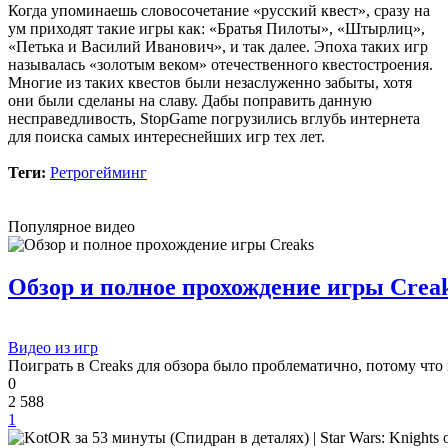
Когда упоминаешь словосочетание «русский квест», сразу на
ум приходят такие игры как: «Братья Пилоты», «Штырлиц»,
cord
:
Boycenunse
,
«Петька и Василий Иванович», и так далее. Эпоха таких игр
Да, сделано. Добавил саундтрек Need for Speed: Most Wanted
называлась «золотым веком» отечественного квестостроения.
Soundtrack (OST):
Многие из таких квестов были незаслуженно забыты, хотя
скачать
они были сделаны на славу. Дабы поправить данную
несправедливость, StopGame погрузились вглубь интернета
Представлено несколько ссылок на скачивание (торрент,
для поиска самых интереснейших игр тех лет.
архив и FLAC), но основной – Unofficial Game Soundtrack
OST. На странице можно послушать онлайн полную версию,
Теги:
Ретрогейминг
включая треки от Paul Linford
Сборник получился добротный, наслаждайтесь!
Популярное видео
Boycenunse
:
Добавьте пожалуйста саундтрек из игры NFS
Обзор и полное прохождение игры Crea
Most Wanted, которая 2005 года.
Mifman
:
Добро пожаловать на игровой сайт mifman.ru
Видео из игр
Делитесь играми с друзьями и добавляйте сайт в избранное.
Поиграть в Creaks для обзора было проблематично, потому что 
0
В этом чате Вы можете общаться. Пишите свои отзывы и
2 588
комментарии к играм.
1