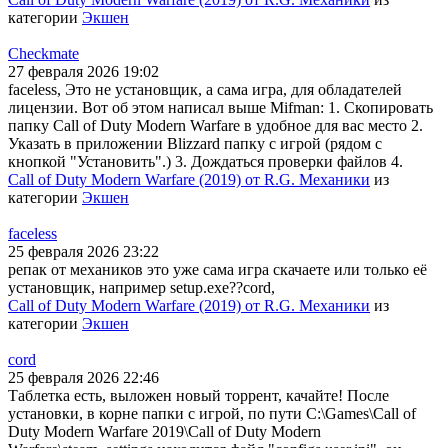
категории
Экшен
Checkmate
27 февраля 2026 19:02
faceless, Это не установщик, а сама игра, для обладателей
лицензии. Вот об этом написал выше Mifman: 1. Скопировать
папку Call of Duty Modern Warfare в удобное для вас место 2.
Указать в приложении Blizzard папку с игрой (рядом с
кнопкой "Установить".) 3. Дождаться проверки файлов 4.
Call of Duty Modern Warfare (2019) от R.G. Механики
из
категории
Экшен
faceless
25 февраля 2026 23:22
репак от механиков это уже сама игра скачаете или только её
установщик, например setup.exe??cord,
Call of Duty Modern Warfare (2019) от R.G. Механики
из
категории
Экшен
cord
25 февраля 2026 22:46
Таблетка есть, выложен новый торрент, качайте! После
установки, в корне папки с игрой, по пути C:\Games\Call of
Duty Modern Warfare 2019\Call of Duty Modern