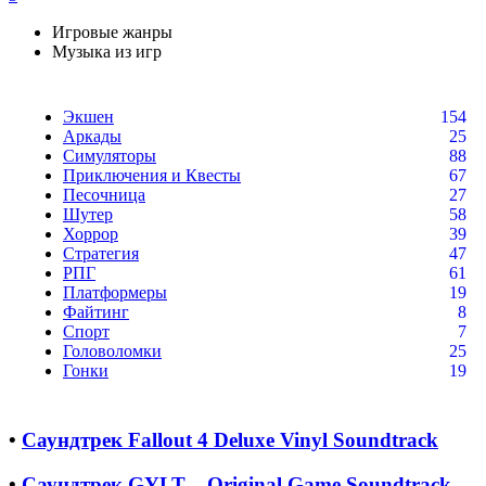
Игровые жанры
Музыка из игр
Экшен
154
Аркады
25
Симуляторы
88
Приключения и Квесты
67
Песочница
27
Шутер
58
Хоррор
39
Стратегия
47
РПГ
61
Платформеры
19
Файтинг
8
Спорт
7
Головоломки
25
Гонки
19
•
Саундтрек Fallout 4 Deluxe Vinyl Soundtrack
•
Саундтрек GYLT – Original Game Soundtrack