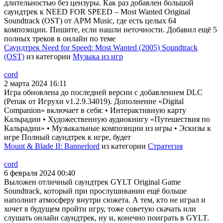
длительностью без цензуры. Как раз добавлен большой
саундтрек к NEED FOR SPEED – Most Wanted Original
Soundtrack (OST) от APM Music, где есть целых 64
композиции. Пишите, если нашли неточности. Добавил ещё 5
полных треков в онлайн по теме
Саундтрек Need for Speed: Most Wanted (2005) Soundtrack
(OST)
из категории
Музыка из игр
cord
2 марта 2024 16:11
Игра обновлена до последней версии с добавлением DLC
(Репак от Игрухи v1.2.9.34019). Дополнение «Digital
Companion» включает в себя: • Интерактивную карту
Кальрадии • Художественную аудиокнигу «Путешествия по
Кальрадии» • Музыкальные композиции из игры • Эскизы к
игре Полный саундтрек к игре, будет
Mount & Blade II: Bannerlord
из категории
Стратегия
cord
6 февраля 2024 00:40
Выложен отличный саундтрек GYLT Original Game
Soundtrack, который при прослушивании ещё больше
наполнит атмосферу внутри сюжета. А тем, кто не играл и
хочет в будущем пройти игру, тоже советую скачать или
слушать онлайн саундтрек, ну и, конечно поиграть в GYLT.