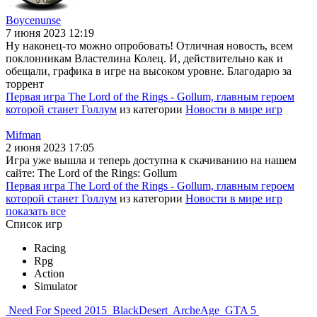
Boycenunse
7 июня 2023 12:19
Ну наконец-то можно опробовать! Отличная новость, всем
поклонникам Властелина Колец. И, действительно как и
обещали, графика в игре на высоком уровне. Благодарю за
торрент
Первая игра The Lord of the Rings - Gollum, главным героем
которой станет Голлум
из категории
Новости в мире игр
Mifman
2 июня 2023 17:05
Игра уже вышла и теперь доступна к скачиванию на нашем
сайте: The Lord of the Rings: Gollum
Первая игра The Lord of the Rings - Gollum, главным героем
которой станет Голлум
из категории
Новости в мире игр
показать все
Список игр
Racing
Rpg
Action
Simulator
Need For Speed 2015
BlackDesert
ArcheAge
GTA 5