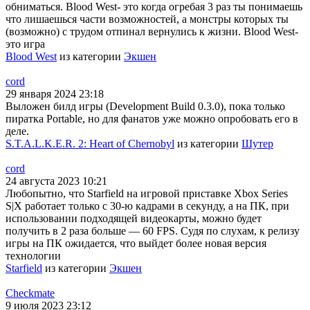
обниматься. Blood West- это когда огребая 3 раз ты понимаешь
что лишаешься части возможностей, а монстры которых ты
(возможно) с трудом отпинал вернулись к жизни. Blood West-
это игра
Blood West
из категории
Экшен
cord
29 января 2024 23:18
Выложен билд игры (Development Build 0.3.0), пока только
пиратка Portable, но для фанатов уже можно опробовать его в
деле.
S.T.A.L.K.E.R. 2: Heart of Chernobyl
из категории
Шутер
cord
24 августа 2023 10:21
Любопытно, что Starfield на игровой приставке Xbox Series
S|X работает только с 30-ю кадрами в секунду, а на ПК, при
использовании подходящей видеокарты, можно будет
получить в 2 раза больше — 60 FPS. Судя по слухам, к релизу
игры на ПК ожидается, что выйдет более новая версия
технологии
Starfield
из категории
Экшен
Checkmate
9 июля 2023 23:12