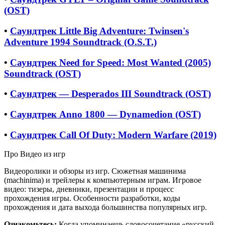
(OST)
•
Саундтрек Little Big Adventure: Twinsen's
Adventure 1994 Soundtrack (O.S.T.)
•
Саундтрек Need for Speed: Most Wanted (2005)
Soundtrack (OST)
•
Саундтрек — Desperados III Soundtrack (OST)
•
Саундтрек Anno 1800 — Dynamedion (OST)
•
Саундтрек Call Of Duty: Modern Warfare (2019)
Про Видео из игр
Видеоролики и обзоры из игр. Сюжетная машинима
(machinima) и трейлеры к компьютерным играм. Игровое
видео: тизеры, дневники, презентации и процесс
прохождения игры. Особенности разработки, коды
прохождения и дата выхода большинства популярных игр.
Ознакомьтесь:
Когда упоминаешь словосочетание «русский