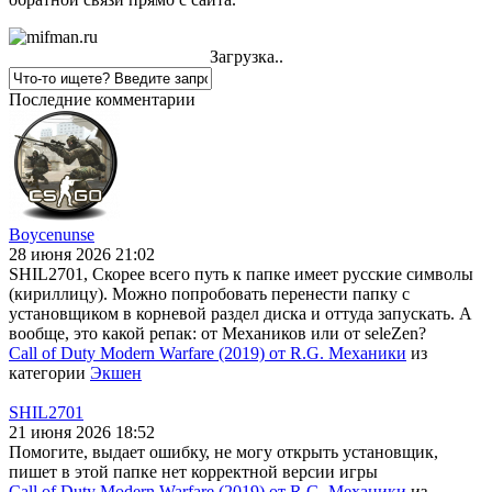
Загрузка..
Последние комментарии
Boycenunse
28 июня 2026 21:02
SHIL2701, Скорее всего путь к папке имеет русские символы
(кириллицу). Можно попробовать перенести папку с
установщиком в корневой раздел диска и оттуда запускать. А
вообще, это какой репак: от Механиков или от seleZen?
Call of Duty Modern Warfare (2019) от R.G. Механики
из
категории
Экшен
SHIL2701
21 июня 2026 18:52
Помогите, выдает ошибку, не могу открыть установщик,
пишет в этой папке нет корректной версии игры
Call of Duty Modern Warfare (2019) от R.G. Механики
из