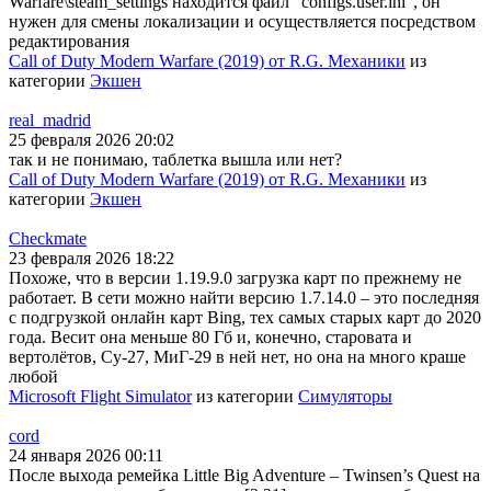
Warfare\steam_settings находится файл "configs.user.ini", он
нужен для смены локализации и осуществляется посредством
редактирования
Call of Duty Modern Warfare (2019) от R.G. Механики
из
категории
Экшен
real_madrid
25 февраля 2026 20:02
так и не понимаю, таблетка вышла или нет?
Call of Duty Modern Warfare (2019) от R.G. Механики
из
категории
Экшен
Checkmate
23 февраля 2026 18:22
Похоже, что в версии 1.19.9.0 загрузка карт по прежнему не
работает. В сети можно найти версию 1.7.14.0 – это последняя
с подгрузкой онлайн карт Bing, тех самых старых карт до 2020
года. Весит она меньше 80 Гб и, конечно, старовата и
вертолётов, Су-27, МиГ-29 в ней нет, но она на много краше
любой
Microsoft Flight Simulator
из категории
Симуляторы
cord
24 января 2026 00:11
После выхода ремейка Little Big Adventure – Twinsen’s Quest на