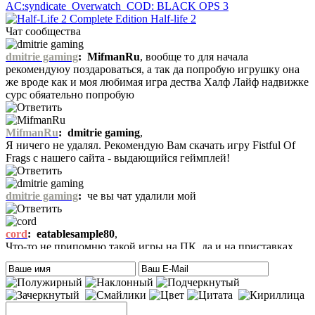
AC:syndicate
Overwatch
COD: BLACK OPS 3
Half-life 2
Чат сообщества
dmitrie gaming
:
MifmanRu
, вообще то для начала
рекомендуюу поздароваться, а так да попробую игрушку она
же вроде как и моя любимая игра дества Халф Лайф надвижке
сурс обяательно попробую
MifmanRu
:
dmitrie gaming
,
Я ничего не удалял. Рекомендую Вам скачать игру Fistful Of
Frags с нашего сайта - выдающийся геймплей!
dmitrie gaming
:
че вы чат удалили мой
cord
:
eatablesample80
,
Что-то не припомню такой игры на ПК, да и на приставках
тоже. Есть только одна мысль – это онлайн игра-одевалка
Hilary Duff and Her Baby.
На сайте нет онлайн игр. А вообще, Хилари Дафф – это
актриса