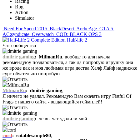
Racing
Rpg
Action
Simulator
Need For Speed 2015
BlackDesert
ArcheAge
GTA 5
AC:syndicate
Overwatch
COD: BLACK OPS 3
Half-life 2
Чат сообщества
dmitrie gaming
:
MifmanRu
, вообще то для начала
рекомендуюу поздароваться, а так да попробую игрушку она
же вроде как и моя любимая игра дества Халф Лайф надвижке
сурс обяательно попробую
MifmanRu
:
dmitrie gaming
,
Я ничего не удалял. Рекомендую Вам скачать игру Fistful Of
Frags с нашего сайта - выдающийся геймплей!
dmitrie gaming
:
че вы чат удалили мой
cord
:
eatablesample80
,