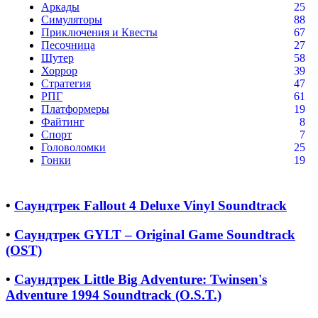
Аркады
25
Симуляторы
88
Приключения и Квесты
67
Песочница
27
Шутер
58
Хоррор
39
Стратегия
47
РПГ
61
Платформеры
19
Файтинг
8
Спорт
7
Головоломки
25
Гонки
19
•
Саундтрек Fallout 4 Deluxe Vinyl Soundtrack
•
Саундтрек GYLT – Original Game Soundtrack
(OST)
•
Саундтрек Little Big Adventure: Twinsen's
Adventure 1994 Soundtrack (O.S.T.)