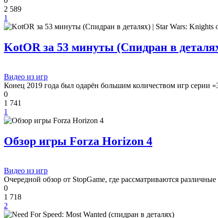
0
2 589
1
KotOR за 53 минуты (Спидран в деталях) 
Видео из игр
Конец 2019 года был одарён большим количеством игр серии «
0
1 741
1
Обзор игры Forza Horizon 4
Видео из игр
Очередной обзор от StopGame, где рассматриваются различные
0
1 718
2