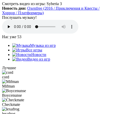
Да, есть такая и даже с дополнительной модификацией
Смотреть видео
из игры:
Syberia 3
StarCraft Cartooned (мультяшки).
Новость дня:
Oxenfree (2016 / Приключения и Квесты /
Вот она:
StarCraft Remastered
Хоррор / Платформеры)
Послушать музыку!
Grisha
:
Очень понравился сайт. Пожалуй я останусь здесь.
Есть ли игра Starcraft, но ремастер?
Нас уже
53
Mifman
:
Музыка из игр
Цитата: Петрушка
Все игры
добавьте скачивание моей любимой игры Escape From Tarkov!
Новости
Видео из игр
Игра добавлена и доступна к скачиванию:
Escape From Tarkov
Лучшие
cord
Петрушка
:
добротный сайт, только добавьте скачивание
моей любимой игры Escape From Tarkov!
Mifman
Boycenunse
Checkmate
:
Алёна
,
Просто нужно зарегистрироваться и тогда будет доступен
Checkmate
торрент-файл. Там написано, что ссылка скрыта (убран
торрент — µ) видимо из-за того, что "наехал"
lexafrog