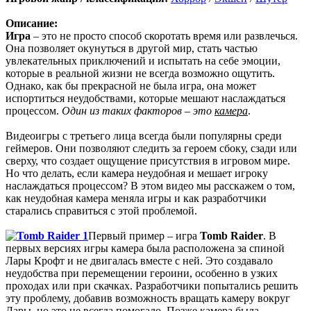
включая треки от Paul Linford
😁👏Огромная благодарность за труд. Не ожидал, что будет
Описание:
полный саундтрек в хорошем качестве. За flac отдельная
Игра
– это не просто способ скоротать время или развлечься.
благодарность ✔
Она позволяет окунуться в другой мир, стать частью
увлекательных приключений и испытать на себе эмоции,
которые в реальной жизни не всегда возможно ощутить.
cord
:
Boycenunse
,
Однако, как бы прекрасной не была игра, она может
Да, сделано. Добавил саундтрек Need for Speed: Most Wanted
испортиться неудобствами, которые мешают наслаждаться
Soundtrack (OST):
процессом.
Один из таких факторов – это
камера
.
скачать
Видеоигры с третьего лица всегда были популярны среди
Представлено несколько ссылок на скачивание (торрент,
геймеров. Они позволяют следить за героем сбоку, сзади или
архив и FLAC), но основной – Unofficial Game Soundtrack
сверху, что создает ощущение присутствия в игровом мире.
OST. На странице можно послушать онлайн полную версию,
Но что делать, если камера неудобная и мешает игроку
включая треки от Paul Linford
наслаждаться процессом? В этом видео мы расскажем о том,
Сборник получился добротный, наслаждайтесь!
как неудобная камера меняла игры и как разработчики
старались справиться с этой проблемой.
Boycenunse
:
Добавьте пожалуйста саундтрек из игры NFS
Первый пример – игра
Tomb Raider
. В
Most Wanted, которая 2005 года.
первых версиях игры камера была расположена за спиной
Лары Крофт и не двигалась вместе с ней. Это создавало
неудобства при перемещении героини, особенно в узких
Mifman
:
Добро пожаловать на игровой сайт mifman.ru
проходах или при скачках. Разработчики попытались решить
Делитесь играми с друзьями и добавляйте сайт в избранное.
эту проблему, добавив возможность вращать камеру вокруг
Лары, но это не всегда помогало. Позже камера была