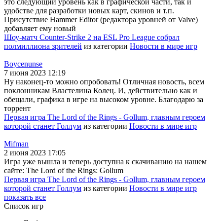
это следующий уровень как в графической части, так и
удобстве для разработки новых карт, скинов и т.п.
Присутствие Hammer Editor (редактора уровней от Valve)
добавляет ему новый
Шоу-матч Counter-Strike 2 на ESL Pro League собрал
полмиллиона зрителей
из категории
Новости в мире игр
Boycenunse
7 июня 2023 12:19
Ну наконец-то можно опробовать! Отличная новость, всем
поклонникам Властелина Колец. И, действительно как и
обещали, графика в игре на высоком уровне. Благодарю за
торрент
Первая игра The Lord of the Rings - Gollum, главным героем
которой станет Голлум
из категории
Новости в мире игр
Mifman
2 июня 2023 17:05
Игра уже вышла и теперь доступна к скачиванию на нашем
сайте: The Lord of the Rings: Gollum
Первая игра The Lord of the Rings - Gollum, главным героем
которой станет Голлум
из категории
Новости в мире игр
показать все
Список игр