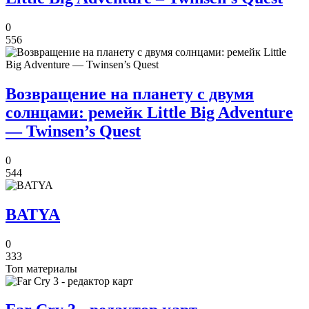
0
556
Возвращение на планету с двумя
солнцами: ремейк Little Big Adventure
— Twinsen’s Quest
0
544
BATYA
0
333
Топ материалы