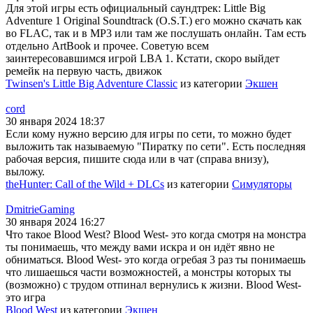
Для этой игры есть официальный саундтрек: Little Big
Adventure 1 Original Soundtrack (O.S.T.) его можно скачать как
во FLAC, так и в MP3 или там же послушать онлайн. Там есть
отдельно ArtBook и прочее. Советую всем
заинтересовавшимся игрой LBA 1. Кстати, скоро выйдет
ремейк на первую часть, движок
Twinsen's Little Big Adventure Classic
из категории
Экшен
cord
30 января 2024 18:37
Если кому нужно версию для игры по сети, то можно будет
выложить так называемую "Пиратку по сети". Есть последняя
рабочая версия, пишите сюда или в чат (справа внизу),
выложу.
theHunter: Call of the Wild + DLCs
из категории
Симуляторы
DmitrieGaming
30 января 2024 16:27
Что такое Blood West? Blood West- это когда смотря на монстра
ты понимаешь, что между вами искра и он идёт явно не
обниматься. Blood West- это когда огребая 3 раз ты понимаешь
что лишаешься части возможностей, а монстры которых ты
(возможно) с трудом отпинал вернулись к жизни. Blood West-
это игра
Blood West
из категории
Экшен