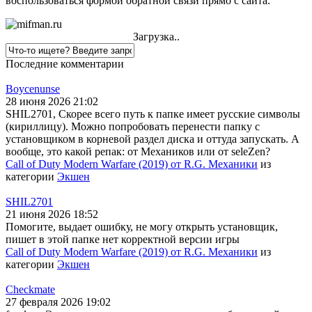
воспользоваться формой обратной связи прямо с сайта.
Загрузка..
Последние комментарии
Boycenunse
28 июня 2026 21:02
SHIL2701, Скорее всего путь к папке имеет русские символы
(кириллицу). Можно попробовать перенести папку с
установщиком в корневой раздел диска и оттуда запускать. А
вообще, это какой репак: от Механиков или от seleZen?
Call of Duty Modern Warfare (2019) от R.G. Механики
из
категории
Экшен
SHIL2701
21 июня 2026 18:52
Помогите, выдает ошибку, не могу открыть установщик,
пишет в этой папке нет корректной версии игры
Call of Duty Modern Warfare (2019) от R.G. Механики
из
категории
Экшен
Checkmate
27 февраля 2026 19:02