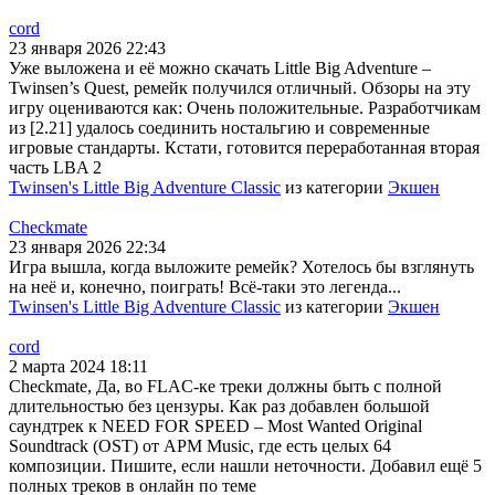
cord
23 января 2026 22:43
Уже выложена и её можно скачать Little Big Adventure –
Twinsen’s Quest, ремейк получился отличный. Обзоры на эту
игру оцениваются как: Очень положительные. Разработчикам
из [2.21] удалось соединить ностальгию и современные
игровые стандарты. Кстати, готовится переработанная вторая
часть LBA 2
Twinsen's Little Big Adventure Classic
из категории
Экшен
Checkmate
23 января 2026 22:34
Игра вышла, когда выложите ремейк? Хотелось бы взглянуть
на неё и, конечно, поиграть! Всё-таки это легенда...
Twinsen's Little Big Adventure Classic
из категории
Экшен
cord
2 марта 2024 18:11
Checkmate, Да, во FLAC-ке треки должны быть с полной
длительностью без цензуры. Как раз добавлен большой
саундтрек к NEED FOR SPEED – Most Wanted Original
Soundtrack (OST) от APM Music, где есть целых 64
композиции. Пишите, если нашли неточности. Добавил ещё 5
полных треков в онлайн по теме