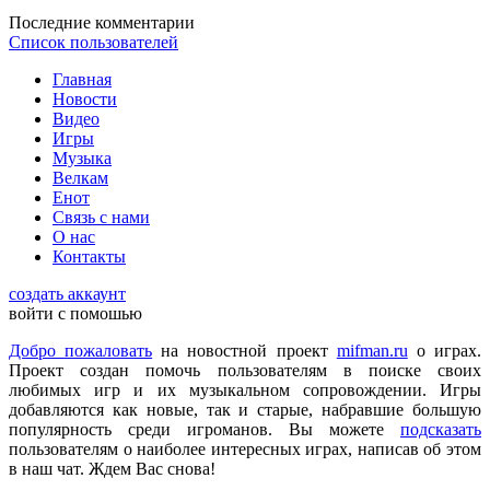
DmitrieGaming
:
Можете добавить на сайте Hogwarts Legacy и
Последние комментарии
Palworld?
Список пользователей
Главная
Checkmate
:
ometu
,
Новости
Что ты имеешь ввиду? На этом сайте игровые новости для
Видео
всех категорий людей, которые в той или иной форме
Игры
интересуются играми и геймерской индустрией в целом.
Музыка
Велкам
Енот
ometu
:
новости для женщин
Связь с нами
О нас
Контакты
Mifman
:
Цитата: lexafrog
создать аккаунт
Обновите, пожалуйста, игру Garry's Mod
войти с помошью
Игра обновлена
Добро пожаловать
на новостной проект
mifman.ru
о играх.
Проект создан помочь пользователям в поиске своих
любимых игр и их музыкальном сопровождении. Игры
lexafrog
:
Обновите, пожалуйста, игру Garry's Mod. Много
добавляются как новые, так и старые, набравшие большую
обнов вышло, а на сайте старенькая...
популярность среди игроманов. Вы можете
подсказать
пользователям о наиболее интересных играх, написав об этом
в наш чат. Ждем Вас снова!
cord
:
Grisha
,