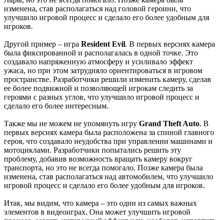
В этом чате Вы можете общаться. Пишите свои отзывы и
изменена, став располагаться над головой героини, что
комментарии к играм.
улучшило игровой процесс и сделало его более удобным для
игроков.
Другой пример – игра
Resident Evil
. В первых версиях камера
была фиксированной и располагалась в одной точке. Это
создавало напряженную атмосферу и усиливало эффект
ужаса, но при этом затрудняло ориентироваться в игровом
пространстве. Разработчики решили изменить камеру, сделав
ее более подвижной и позволяющей игрокам следить за
героями с разных углов, что улучшило игровой процесс и
сделало его более интересным.
Также мы не можем не упомянуть игру
Grand Theft Auto
. В
первых версиях камера была расположена за спиной главного
героя, что создавало неудобства при управлении машинами и
мотоциклами. Разработчики попытались решить эту
проблему, добавив возможность вращать камеру вокруг
транспорта, но это не всегда помогало. Позже камера была
изменена, став располагаться над автомобилем, что улучшило
игровой процесс и сделало его более удобным для игроков.
Итак, мы видим, что камера – это один из самых важных
элементов в видеоиграх. Она может улучшить игровой