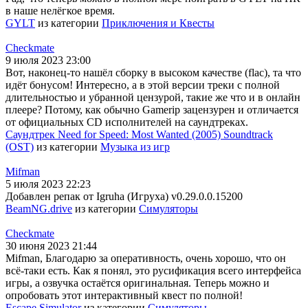
в наше нелёгкое время.
GYLT
из категории
Приключения и Квесты
Checkmate
9 июля 2023 23:00
Вот, наконец-то нашёл сборку в высоком качестве (flac), та что
идёт бонусом! Интересно, а в этой версии треки с полной
длительностью и убранной цензурой, такие же что и в онлайн
плеере? Потому, как обычно Gamerip зацензурен и отличается
от официальных CD исполнителей на саундтреках.
Саундтрек Need for Speed: Most Wanted (2005) Soundtrack
(OST)
из категории
Музыка из игр
Mifman
5 июля 2023 22:23
Добавлен репак от Igruha (Игруха) v0.29.0.0.15200
BeamNG.drive
из категории
Симуляторы
Checkmate
30 июня 2023 21:44
Mifman, Благодарю за оперативность, очень хорошо, что он
всё-таки есть. Как я понял, это русификация всего интерфейса
игры, а озвучка остаётся оригинальная. Теперь можно и
опробовать этот интерактивный квест по полной!
Escape Simulator
из категории
Симуляторы