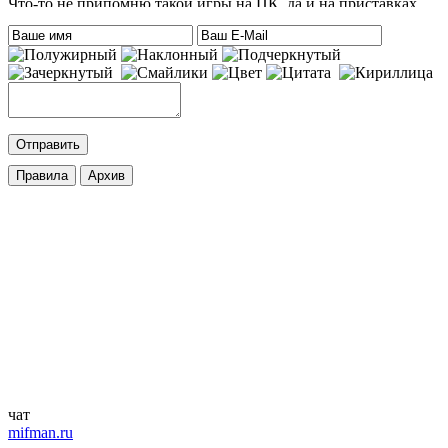
Что-то не припомню такой игры на ПК, да и на приставках
тоже. Есть только одна мысль – это онлайн игра-одевалка
Hilary Duff and Her Baby.
На сайте нет онлайн игр. А вообще, Хилари Дафф – это
актриса
eatablesample80
:
Хилари Дафф
Mifman
:
DmitrieGaming
,
Добавлена игра
Palworld
c возможностью онлайн игры.
cord
:
DmitrieGaming
,
Добавлена игра
Hogwarts Legacy – Digital Deluxe Edition
с
русской озвучкой и кучей дополнений. Palworld будет чуть
позже.
ifapux
:
Точно, тоже вспомнил про эти игры. Добавьте на сайт
Palworld и Hogwarts Legacy, – обе просто улёт
чат
mifman.ru