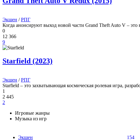
Grand Theft Auto V Redux (2015)
Экшен
/
РПГ
Когда анонсируют выход новой части Grand Theft Auto V – это в
0
12 366
9
Starfield (2023)
Экшен
/
РПГ
Starfield – это захватывающая космическая ролевая игра, разра
1
2 445
2
Игровые жанры
Музыка из игр
Экшен
154