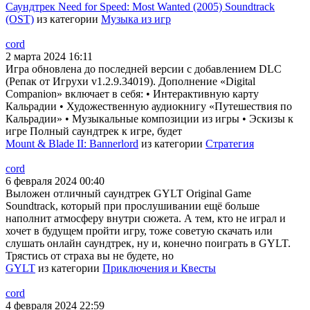
Саундтрек Need for Speed: Most Wanted (2005) Soundtrack
(OST)
из категории
Музыка из игр
cord
2 марта 2024 16:11
Игра обновлена до последней версии с добавлением DLC
(Репак от Игрухи v1.2.9.34019). Дополнение «Digital
Companion» включает в себя: • Интерактивную карту
Кальрадии • Художественную аудиокнигу «Путешествия по
Кальрадии» • Музыкальные композиции из игры • Эскизы к
игре Полный саундтрек к игре, будет
Mount & Blade II: Bannerlord
из категории
Стратегия
cord
6 февраля 2024 00:40
Выложен отличный саундтрек GYLT Original Game
Soundtrack, который при прослушивании ещё больше
наполнит атмосферу внутри сюжета. А тем, кто не играл и
хочет в будущем пройти игру, тоже советую скачать или
слушать онлайн саундтрек, ну и, конечно поиграть в GYLT.
Трястись от страха вы не будете, но
GYLT
из категории
Приключения и Квесты
cord
4 февраля 2024 22:59