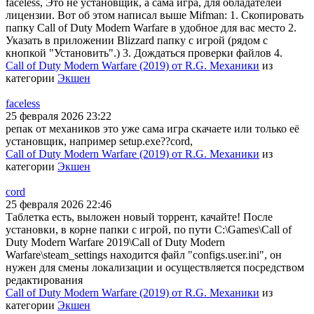
faceless, Это не установщик, а сама игра, для обладателей
лицензии. Вот об этом написал выше Mifman: 1. Скопировать
папку Call of Duty Modern Warfare в удобное для вас место 2.
Указать в приложении Blizzard папку с игрой (рядом с
кнопкой "Установить".) 3. Дождаться проверки файлов 4.
Call of Duty Modern Warfare (2019) от R.G. Механики
из
категории
Экшен
faceless
25 февраля 2026 23:22
репак от механиков это уже сама игра скачаете или только её
установщик, например setup.exe??cord,
Call of Duty Modern Warfare (2019) от R.G. Механики
из
категории
Экшен
cord
25 февраля 2026 22:46
Таблетка есть, выложен новый торрент, качайте! После
установки, в корне папки с игрой, по пути C:\Games\Call of
Duty Modern Warfare 2019\Call of Duty Modern
Warfare\steam_settings находится файл "configs.user.ini", он
нужен для смены локализации и осуществляется посредством
редактирования
Call of Duty Modern Warfare (2019) от R.G. Механики
из
категории
Экшен