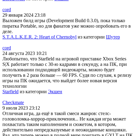
cord
29 января 2024 23:18
Выложен билд игры (Development Build 0.3.0), пока только
пиратка Portable, но для фанатов уже можно опробовать его в
деле.
S.T.A.L.K.E.R. 2: Heart of Chernobyl
из категории
Шутер
cord
24 августа 2023 10:21
Любопытно, что Starfield на игровой приставке Xbox Series
S|X работает только с 30-ю кадрами в секунду, а на ПК, при
использовании подходящей видеокарты, можно будет
получить в 2 раза больше — 60 FPS. Судя по слухам, к релизу
игры на ПК ожидается, что выйдет более новая версия
технологии
Starfield
из категории
Экшен
Checkmate
9 июля 2023 23:12
Отличная игра, да ещё в такой смеси жанров: стелс-
головоломка-хоррор-приключения... Не каждая игра может
похвастать таким наполнением и сюжетом, в котором,
действительно непредсказуемые и неожиданные концовки.
Рад, что теперь можно в полной мере поиграть в GYLT на ПК