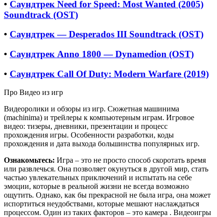
•
Саундтрек Need for Speed: Most Wanted (2005)
Soundtrack (OST)
•
Саундтрек — Desperados III Soundtrack (OST)
•
Саундтрек Anno 1800 — Dynamedion (OST)
•
Саундтрек Call Of Duty: Modern Warfare (2019)
Про Видео из игр
Видеоролики и обзоры из игр. Сюжетная машинима
(machinima) и трейлеры к компьютерным играм. Игровое
видео: тизеры, дневники, презентации и процесс
прохождения игры. Особенности разработки, коды
прохождения и дата выхода большинства популярных игр.
Ознакомьтесь:
Игра – это не просто способ скоротать время
или развлечься. Она позволяет окунуться в другой мир, стать
частью увлекательных приключений и испытать на себе
эмоции, которые в реальной жизни не всегда возможно
ощутить. Однако, как бы прекрасной не была игра, она может
испортиться неудобствами, которые мешают наслаждаться
процессом. Один из таких факторов – это камера . Видеоигры