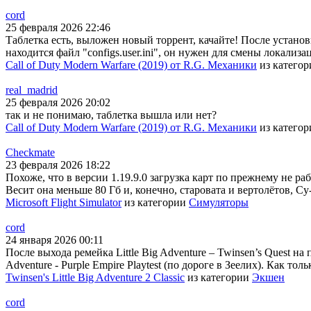
cord
25 февраля 2026 22:46
Таблетка есть, выложен новый торрент, качайте! После установки
находится файл "configs.user.ini", он нужен для смены локали
Call of Duty Modern Warfare (2019) от R.G. Механики
из катего
real_madrid
25 февраля 2026 20:02
так и не понимаю, таблетка вышла или нет?
Call of Duty Modern Warfare (2019) от R.G. Механики
из катего
Checkmate
23 февраля 2026 18:22
Похоже, что в версии 1.19.9.0 загрузка карт по прежнему не раб
Весит она меньше 80 Гб и, конечно, старовата и вертолётов, Су
Microsoft Flight Simulator
из категории
Симуляторы
cord
24 января 2026 00:11
После выхода ремейка Little Big Adventure – Twinsen’s Quest на
Adventure - Purple Empire Playtest (по дороге в Зеелих). Как тол
Twinsen's Little Big Adventure 2 Classic
из категории
Экшен
cord