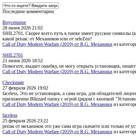
Последние комментарии
Boycenunse
28 июня 2026 21:02
SHIL2701, Скорее всего путь к папке имеет русские символы (
какой репак: от Механиков или от seleZen?
Call of Duty Modern Warfare (2019) от R.G. Механики
из катего
SHIL2701
21 июня 2026 18:52
Помогите, выдает ошибку, не могу открыть установщик, пишет
Call of Duty Modern Warfare (2019) от R.G. Механики
из катего
Checkmate
27 февраля 2026 19:02
faceless, Это не установщик, а сама игра, для обладателей лице
приложении Blizzard папку с игрой (рядом с кнопкой "Установи
Call of Duty Modern Warfare (2019) от R.G. Механики
из катего
faceless
25 февраля 2026 23:22
репак от механиков это уже сама игра скачаете или только её у
Call of Duty Modern Warfare (2019) от R.G. Механики
из катего