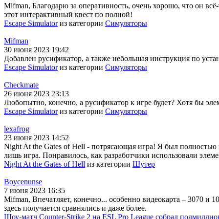
Mifman, Благодарю за оперативность, очень хорошо, что он всё-
этот интерактивный квест по полной!
Escape Simulator
из категории
Симуляторы
Mifman
30 июня 2023 19:42
Добавлен русификатор, а также небольшая инструкция по устано
Escape Simulator
из категории
Симуляторы
Checkmate
26 июня 2023 23:13
Любопытно, конечно, а русификатор к игре будет? Хотя бы эле
Escape Simulator
из категории
Симуляторы
lexafrog
23 июня 2023 14:52
Night At the Gates of Hell - потрясающая игра! Я был полность
лишь игра. Понравилось, как разработчики использовали элеме
Night At the Gates of Hell
из категории
Шутер
Boycenunse
7 июня 2023 16:35
Mifman, Впечатляет, конечно... особенно видеокарта – 3070 и 1
здесь получается сравнялись и даже более.
Шоу-матч Counter-Strike 2 на ESL Pro League собрал полмиллио