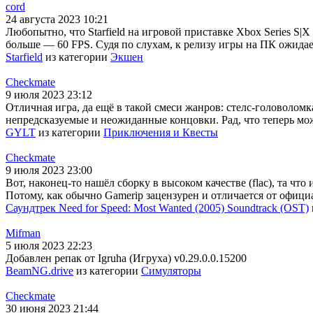
cord
24 августа 2023 10:21
Любопытно, что Starfield на игровой приставке Xbox Series S|X
больше — 60 FPS. Судя по слухам, к релизу игры на ПК ожидае
Starfield
из категории
Экшен
Checkmate
9 июля 2023 23:12
Отличная игра, да ещё в такой смеси жанров: стелс-головолом
непредсказуемые и неожиданные концовки. Рад, что теперь мо
GYLT
из категории
Приключения и Квесты
Checkmate
9 июля 2023 23:00
Вот, наконец-то нашёл сборку в высоком качестве (flac), та чт
Потому, как обычно Gamerip зацензурен и отличается от офиц
Саундтрек Need for Speed: Most Wanted (2005) Soundtrack (OST)
Mifman
5 июля 2023 22:23
Добавлен репак от Igruha (Игруха) v0.29.0.0.15200
BeamNG.drive
из категории
Симуляторы
Checkmate
30 июня 2023 21:44