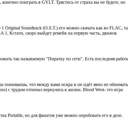
, конечно поиграть в GYLT. Трястись от страха вы не будете, но
e 1 Original Soundtrack (O.S.T.) его можно скачать как во FLAC, 
 1. Кстати, скоро выйдет ремейк на первую часть, движок
жить так называемую "Пиратку по сети". Есть последняя рабочая
 ты понимаешь, что между вами искра и он идёт явно не обниматьс
о) с трудом отпинал вернулись к жизни. Blood West- это игра
тка Portable, но для фанатов уже можно опробовать его в деле.