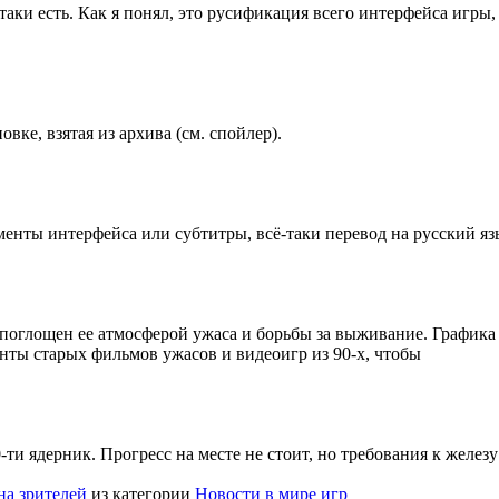
таки есть. Как я понял, это русификация всего интерфейса игры,
вке, взятая из архива (см. спойлер).
менты интерфейса или субтитры, всё-таки перевод на русский я
ю поглощен ее атмосферой ужаса и борьбы за выживание. Графика 
нты старых фильмов ужасов и видеоигр из 90-х, чтобы
0-ти ядерник. Прогресс на месте не стоит, но требования к желе
на зрителей
из категории
Новости в мире игр