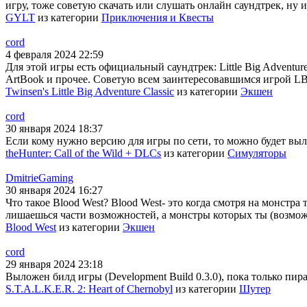
игру, тоже советую скачать или слушать онлайн саундтрек, ну и
GYLT
из категории
Приключения и Квесты
cord
4 февраля 2024 22:59
Для этой игры есть официальный саундтрек: Little Big Adventur
ArtBook и прочее. Советую всем заинтересовавшимся игрой LBA
Twinsen's Little Big Adventure Classic
из категории
Экшен
cord
30 января 2024 18:37
Если кому нужно версию для игры по сети, то можно будет выло
theHunter: Call of the Wild + DLCs
из категории
Симуляторы
DmitrieGaming
30 января 2024 16:27
Что такое Blood West? Blood West- это когда смотря на монстра
лишаешься части возможностей, а монстры которых ты (возможн
Blood West
из категории
Экшен
cord
29 января 2024 23:18
Выложен билд игры (Development Build 0.3.0), пока только пира
S.T.A.L.K.E.R. 2: Heart of Chernobyl
из категории
Шутер