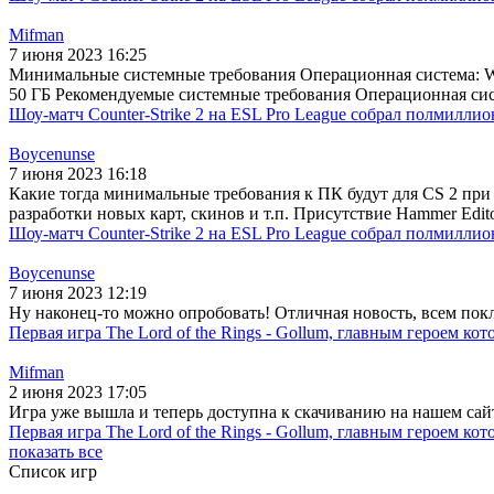
Mifman
7 июня 2023 16:25
Минимальные системные требования Операционная система: Win
50 ГБ Рекомендуемые системные требования Операционная систе
Шоу-матч Counter-Strike 2 на ESL Pro League собрал полмиллио
Boycenunse
7 июня 2023 16:18
Какие тогда минимальные требования к ПК будут для CS 2 при 
разработки новых карт, скинов и т.п. Присутствие Hammer Edit
Шоу-матч Counter-Strike 2 на ESL Pro League собрал полмиллио
Boycenunse
7 июня 2023 12:19
Ну наконец-то можно опробовать! Отличная новость, всем покл
Первая игра The Lord of the Rings - Gollum, главным героем ко
Mifman
2 июня 2023 17:05
Игра уже вышла и теперь доступна к скачиванию на нашем сайте
Первая игра The Lord of the Rings - Gollum, главным героем ко
показать все
Список игр