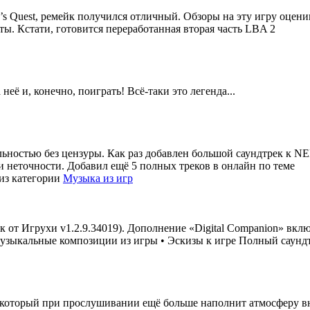
en’s Quest, ремейк получился отличный. Обзоры на эту игру оцен
ы. Кстати, готовится переработанная вторая часть LBA 2
её и, конечно, поиграть! Всё-таки это легенда...
ьностью без цензуры. Как раз добавлен большой саундтрек к NE
и неточности. Добавил ещё 5 полных треков в онлайн по теме
из категории
Музыка из игр
 от Игрухи v1.2.9.34019). Дополнение «Digital Companion» вклю
зыкальные композиции из игры • Эскизы к игре Полный саундтр
который при прослушивании ещё больше наполнит атмосферу вну