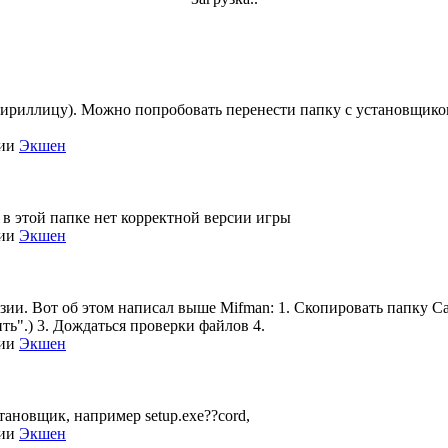
кириллицу). Можно попробовать перенести папку с установщиком 
рии
Экшен
 в этой папке нет корректной версии игры
рии
Экшен
нзии. Вот об этом написал выше Mifman: 1. Скопировать папку Call
ть".) 3. Дождаться проверки файлов 4.
рии
Экшен
становщик, например setup.exe??cord,
рии
Экшен