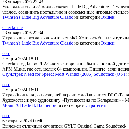
23 января 2026 22:43
Уже выложена и её можно скачать Little Big Adventure – Twins
удалось соединить ностальгию и современные игровые стандарт
Twinsen's Little Big Adventure Classic
из категории
Экшен
Checkmate
23 января 2026 22:34
Игра вышла, когда выложите ремейк? Хотелось бы взглянуть на н
Twinsen's Little Big Adventure Classic
из категории
Экшен
cord
2 марта 2024 18:11
Checkmate, Да, во FLAC-ке треки должны быть с полной длител
APM Music, где есть целых 64 композиции. Пишите, если нашл
Саундтрек Need for Speed: Most Wanted (2005) Soundtrack (OST)
cord
2 марта 2024 16:11
Игра обновлена до последней версии с добавлением DLC (Репак
Художественную аудиокнигу «Путешествия по Кальрадии» • Му
Mount & Blade II: Bannerlord
из категории
Стратегия
cord
6 февраля 2024 00:40
Выложен отличный саундтрек GYLT Original Game Soundtrack, 