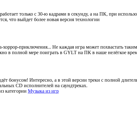
 работает только с 30-ю кадрами в секунду, а на ПК, при исполь
тся, что выйдет более новая версия технологии
ка-хоррор-приключения... Не каждая игра может похвастать таки
жно в полной мере поиграть в GYLT на ПК в наше нелёгкое врем
о идёт бонусом! Интересно, а в этой версии треки с полной длите
иальных CD исполнителей на саундтреках.
из категории
Музыка из игр