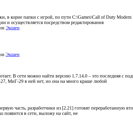
, в корне папки с игрой, по пути C:\Games\Call of Duty Modern Wa
зации и осуществляется посредством редактирования
рии
Экшен
рии
Экшен
отает. В сети можно найти версию 1.7.14.0 – это последняя с под
-27, МиГ-29 в ней нет, но она на много краше любой
 первую часть, разработчики из [2.21] готовят переработанную вт
ько появится в сети, выложу на сайт, не