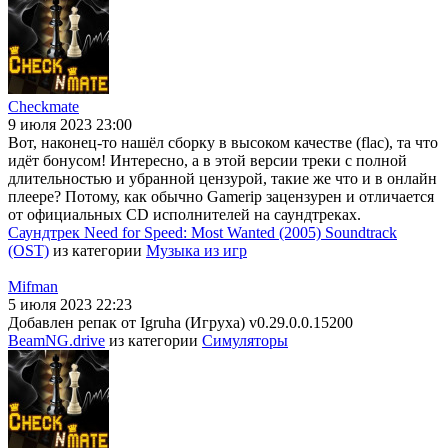
Checkmate
9 июля 2023 23:00
Вот, наконец-то нашёл сборку в высоком качестве (flac), та что
идёт бонусом! Интересно, а в этой версии треки с полной
длительностью и убранной цензурой, такие же что и в онлайн
плеере? Потому, как обычно Gamerip зацензурен и отличается
от официальных CD исполнителей на саундтреках.
Саундтрек Need for Speed: Most Wanted (2005) Soundtrack
(OST)
из категории
Музыка из игр
Mifman
5 июля 2023 22:23
Добавлен репак от Igruha (Игруха) v0.29.0.0.15200
BeamNG.drive
из категории
Симуляторы