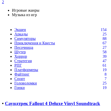
2
Игровые жанры
Музыка из игр
Экшен
154
Аркады
25
Симуляторы
88
Приключения и Квесты
67
Песочница
27
Шутер
58
Хоррор
39
Стратегия
47
РПГ
61
Платформеры
19
Файтинг
8
Спорт
7
Головоломки
25
Гонки
19
•
Саундтрек Fallout 4 Deluxe Vinyl Soundtrack