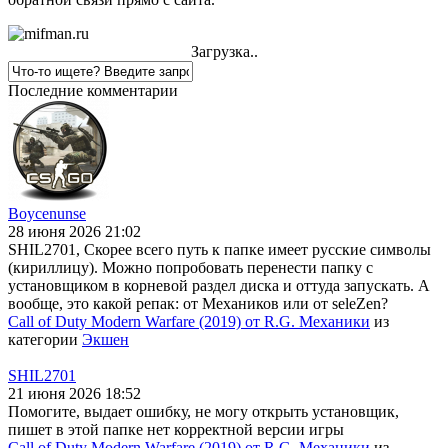
Загрузка..
Последние комментарии
Boycenunse
28 июня 2026 21:02
SHIL2701, Скорее всего путь к папке имеет русские символы
(кириллицу). Можно попробовать перенести папку с
установщиком в корневой раздел диска и оттуда запускать. А
вообще, это какой репак: от Механиков или от seleZen?
Call of Duty Modern Warfare (2019) от R.G. Механики
из
категории
Экшен
SHIL2701
21 июня 2026 18:52
Помогите, выдает ошибку, не могу открыть установщик,
пишет в этой папке нет корректной версии игры
Call of Duty Modern Warfare (2019) от R.G. Механики
из