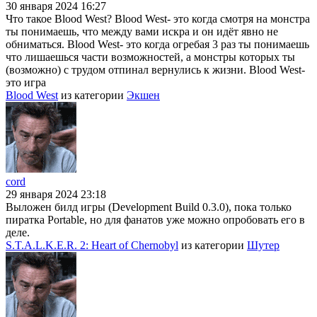
30 января 2024 16:27
Что такое Blood West? Blood West- это когда смотря на монстра
ты понимаешь, что между вами искра и он идёт явно не
обниматься. Blood West- это когда огребая 3 раз ты понимаешь
что лишаешься части возможностей, а монстры которых ты
(возможно) с трудом отпинал вернулись к жизни. Blood West-
это игра
Blood West
из категории
Экшен
cord
29 января 2024 23:18
Выложен билд игры (Development Build 0.3.0), пока только
пиратка Portable, но для фанатов уже можно опробовать его в
деле.
S.T.A.L.K.E.R. 2: Heart of Chernobyl
из категории
Шутер