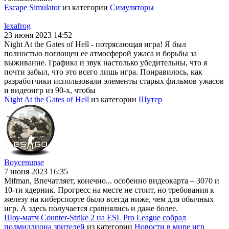
Escape Simulator
из категории
Симуляторы
lexafrog
23 июня 2023 14:52
Night At the Gates of Hell - потрясающая игра! Я был
полностью поглощен ее атмосферой ужаса и борьбы за
выживание. Графика и звук настолько убедительны, что я
почти забыл, что это всего лишь игра. Понравилось, как
разработчики использовали элементы старых фильмов ужасов
и видеоигр из 90-х, чтобы
Night At the Gates of Hell
из категории
Шутер
Boycenunse
7 июня 2023 16:35
Mifman, Впечатляет, конечно... особенно видеокарта – 3070 и
10-ти ядерник. Прогресс на месте не стоит, но требования к
железу на киберспорте было всегда ниже, чем для обычных
игр. А здесь получается сравнялись и даже более.
Шоу-матч Counter-Strike 2 на ESL Pro League собрал
полмиллиона зрителей
из категории
Новости в мире игр