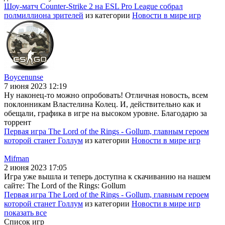
Шоу-матч Counter-Strike 2 на ESL Pro League собрал
полмиллиона зрителей
из категории
Новости в мире игр
Boycenunse
7 июня 2023 12:19
Ну наконец-то можно опробовать! Отличная новость, всем
поклонникам Властелина Колец. И, действительно как и
обещали, графика в игре на высоком уровне. Благодарю за
торрент
Первая игра The Lord of the Rings - Gollum, главным героем
которой станет Голлум
из категории
Новости в мире игр
Mifman
2 июня 2023 17:05
Игра уже вышла и теперь доступна к скачиванию на нашем
сайте: The Lord of the Rings: Gollum
Первая игра The Lord of the Rings - Gollum, главным героем
которой станет Голлум
из категории
Новости в мире игр
показать все
Список игр