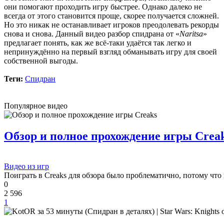
Сборник получился добротный, наслаждайтесь!
они помогают проходить игру быстрее. Однако далеко не
всегда от этого становится проще, скорее получается сложней.
Но это никак не останавливает игроков преодолевать рекорды
снова и снова. Данный видео разбор спидрана от «
Naritsa
»
Boycenunse
:
Добавьте пожалуйста саундтрек из игры NFS
предлагает понять, как же всё-таки удаётся так легко и
Most Wanted, которая 2005 года.
непринуждённо на первый взгляд обманывать игру для своей
собственной выгоды.
Mifman
:
Добро пожаловать на игровой сайт mifman.ru
Теги:
Спидран
Делитесь играми с друзьями и добавляйте сайт в избранное.
В этом чате Вы можете общаться. Пишите свои отзывы и
Популярное видео
комментарии к играм.
Обзор и полное прохождение игры Crea
Видео из игр
Поиграть в Creaks для обзора было проблематично, потому что 
0
2 596
1