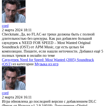
cord
2 марта 2024 18:11
Checkmate, Да, во FLAC-ке треки должны быть с полной
длительностью без цензуры. Как раз добавлен большой
саундтрек к NEED FOR SPEED – Most Wanted Original
Soundtrack (OST) от APM Music, где есть целых 64
композиции. Пишите, если нашли неточности. Добавил ещё 5
полных треков в онлайн по теме
Саундтрек Need for Speed: Most Wanted (2005) Soundtrack
(OST)
из категории
Музыка из игр
cord
2 марта 2024 16:11
Игра обновлена до последней версии с добавлением DLC
(Репак от Игрухи v1.2.9.34019). Дополнение «Digital