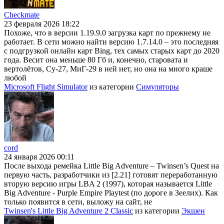
Checkmate
23 февраля 2026 18:22
Похоже, что в версии 1.19.9.0 загрузка карт по прежнему не
работает. В сети можно найти версию 1.7.14.0 – это последняя
с подгрузкой онлайн карт Bing, тех самых старых карт до 2020
года. Весит она меньше 80 Гб и, конечно, старовата и
вертолётов, Су-27, МиГ-29 в ней нет, но она на много краше
любой
Microsoft Flight Simulator
из категории
Симуляторы
cord
24 января 2026 00:11
После выхода ремейка Little Big Adventure – Twinsen’s Quest на
первую часть, разработчики из [2.21] готовят переработанную
вторую версию игры LBA 2 (1997), которая называется Little
Big Adventure - Purple Empire Playtest (по дороге в Зеелих). Как
только появится в сети, выложу на сайт, не
Twinsen's Little Big Adventure 2 Classic
из категории
Экшен