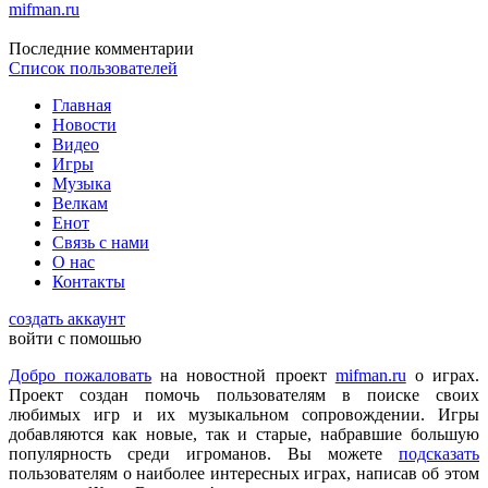
mifman.ru
Последние комментарии
Список пользователей
DmitrieGaming
:
Можете добавить на сайте Hogwarts Legacy и
Palworld?
Главная
Новости
Видео
Игры
Checkmate
:
ometu
,
Музыка
Что ты имеешь ввиду? На этом сайте игровые новости для
Велкам
всех категорий людей, которые в той или иной форме
Енот
интересуются играми и геймерской индустрией в целом.
Связь с нами
О нас
Контакты
ometu
:
новости для женщин
создать аккаунт
войти с помошью
Mifman
:
Цитата: lexafrog
Добро пожаловать
на новостной проект
mifman.ru
о играх.
Обновите, пожалуйста, игру Garry's Mod
Проект создан помочь пользователям в поиске своих
любимых игр и их музыкальном сопровождении. Игры
Игра обновлена
добавляются как новые, так и старые, набравшие большую
популярность среди игроманов. Вы можете
подсказать
пользователям о наиболее интересных играх, написав об этом
lexafrog
:
Обновите, пожалуйста, игру Garry's Mod. Много