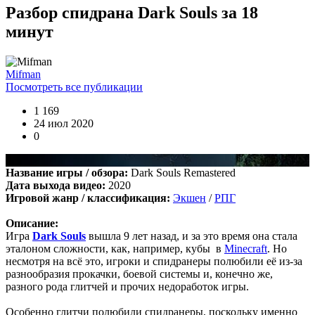
Разбор спидрана Dark Souls за 18
минут
Boycenunse
:
Цитата: cord
Mifman
Представлено несколько ссылок на скачивание (торрент,
Посмотреть все публикации
архив и FLAC), но основной – Unofficial Game Soundtrack
OST. На странице можно послушать онлайн полную версию,
1 169
включая треки от Paul Linford
24 июл 2020
😁👏Огромная благодарность за труд. Не ожидал, что будет
0
полный саундтрек в хорошем качестве. За flac отдельная
благодарность ✔
Название игры / обзора:
Dark Souls Remastered
Дата выхода видео:
2020
Игровой жанр / классификация:
Экшен
/
РПГ
cord
:
Boycenunse
,
Да, сделано. Добавил саундтрек Need for Speed: Most Wanted
Описание:
Soundtrack (OST):
Игра
Dark Souls
вышла 9 лет назад, и за это время она стала
скачать
эталоном сложности, как, например, кубы
в
Minecraft
. Но
несмотря на всё это, игроки и спидранеры полюбили её из-за
Представлено несколько ссылок на скачивание (торрент,
разнообразия прокачки, боевой системы и, конечно же,
архив и FLAC), но основной – Unofficial Game Soundtrack
разного рода глитчей и прочих недоработок игры.
OST. На странице можно послушать онлайн полную версию,
включая треки от Paul Linford
Особенно глитчи полюбили спидранеры, поскольку именно