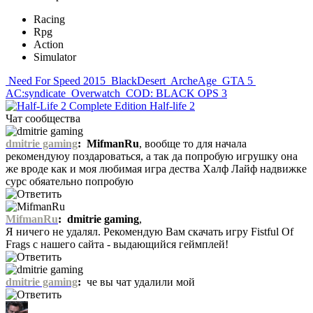
Racing
Rpg
Action
Simulator
Need For Speed 2015
BlackDesert
ArcheAge
GTA 5
AC:syndicate
Overwatch
COD: BLACK OPS 3
Half-life 2
Чат сообщества
dmitrie gaming
:
MifmanRu
, вообще то для начала
рекомендуюу поздароваться, а так да попробую игрушку она
же вроде как и моя любимая игра дества Халф Лайф надвижке
сурс обяательно попробую
MifmanRu
:
dmitrie gaming
,
Я ничего не удалял. Рекомендую Вам скачать игру Fistful Of
Frags с нашего сайта - выдающийся геймплей!
dmitrie gaming
:
че вы чат удалили мой