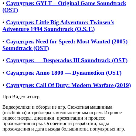
•
Саундтрек GYLT – Original Game Soundtrack
(OST)
•
Саундтрек Little Big Adventure: Twinsen's
Adventure 1994 Soundtrack (O.S.T.)
•
Саундтрек Need for Speed: Most Wanted (2005)
Soundtrack (OST)
•
Саундтрек — Desperados III Soundtrack (OST)
•
Саундтрек Anno 1800 — Dynamedion (OST)
•
Саундтрек Call Of Duty: Modern Warfare (2019)
Про Видео из игр
Видеоролики и обзоры из игр. Сюжетная машинима
(machinima) и трейлеры к компьютерным играм. Игровое
видео: тизеры, дневники, презентации и процесс
прохождения игры. Особенности разработки, коды
прохождения и дата выхода большинства популярных игр.