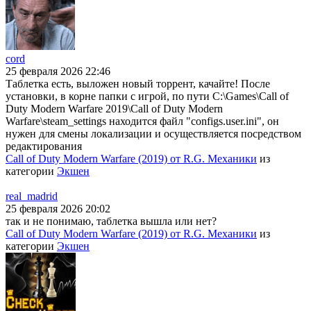
cord
25 февраля 2026 22:46
Таблетка есть, выложен новый торрент, качайте! После
установки, в корне папки с игрой, по пути C:\Games\Call of
Duty Modern Warfare 2019\Call of Duty Modern
Warfare\steam_settings находится файл "configs.user.ini", он
нужен для смены локализации и осуществляется посредством
редактирования
Call of Duty Modern Warfare (2019) от R.G. Механики
из
категории
Экшен
real_madrid
25 февраля 2026 20:02
так и не понимаю, таблетка вышла или нет?
Call of Duty Modern Warfare (2019) от R.G. Механики
из
категории
Экшен