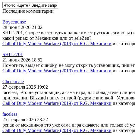
Последние комментарии
Boycenunse
28 июня 2026 21:02
SHIL2701, Скорее всего путь к папке имеет русские символы (
какой репак: от Механиков или от seleZen?
Call of Duty Modern Warfare (2019) от R.G. Механики
из катего
SHIL2701
21 июня 2026 18:52
Помогите, выдает ошибку, не могу открыть установщик, пишет
Call of Duty Modern Warfare (2019) от R.G. Механики
из катего
Checkmate
27 февраля 2026 19:02
faceless, Это не установщик, а сама игра, для обладателей лице
приложении Blizzard папку с игрой (рядом с кнопкой "Установи
Call of Duty Modern Warfare (2019) от R.G. Механики
из катего
faceless
25 февраля 2026 23:22
репак от механиков это уже сама игра скачаете или только её у
Call of Duty Modern Warfare (2019) от R.G. Механики
из катего