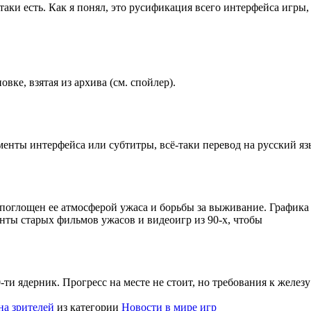
таки есть. Как я понял, это русификация всего интерфейса игры,
вке, взятая из архива (см. спойлер).
менты интерфейса или субтитры, всё-таки перевод на русский я
ю поглощен ее атмосферой ужаса и борьбы за выживание. Графика 
нты старых фильмов ужасов и видеоигр из 90-х, чтобы
0-ти ядерник. Прогресс на месте не стоит, но требования к желе
на зрителей
из категории
Новости в мире игр