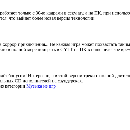
 работает только с 30-ю кадрами в секунду, а на ПК, при исполь
тся, что выйдет более новая версия технологии
ка-хоррор-приключения... Не каждая игра может похвастать таки
жно в полной мере поиграть в GYLT на ПК в наше нелёгкое врем
о идёт бонусом! Интересно, а в этой версии треки с полной длите
иальных CD исполнителей на саундтреках.
из категории
Музыка из игр