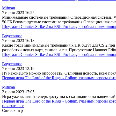
Mifman
7 июня 2023 16:25
Минимальные системные требования Операционная система: Win
50 ГБ Рекомендуемые системные требования Операционная систе
Шоу-матч Counter-Strike 2 на ESL Pro League собрал полмиллио
Boycenunse
7 июня 2023 16:18
Какие тогда минимальные требования к ПК будут для CS 2 при 
разработки новых карт, скинов и т.п. Присутствие Hammer Edit
Шоу-матч Counter-Strike 2 на ESL Pro League собрал полмиллио
Boycenunse
7 июня 2023 12:19
Ну наконец-то можно опробовать! Отличная новость, всем покл
Первая игра The Lord of the Rings - Gollum, главным героем ко
Mifman
2 июня 2023 17:05
Игра уже вышла и теперь доступна к скачиванию на нашем сайте
Первая игра The Lord of the Rings - Gollum, главным героем ко
показать все
Список игр