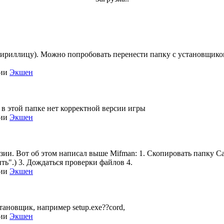
кириллицу). Можно попробовать перенести папку с установщиком 
рии
Экшен
 в этой папке нет корректной версии игры
рии
Экшен
нзии. Вот об этом написал выше Mifman: 1. Скопировать папку Call
ть".) 3. Дождаться проверки файлов 4.
рии
Экшен
становщик, например setup.exe??cord,
рии
Экшен