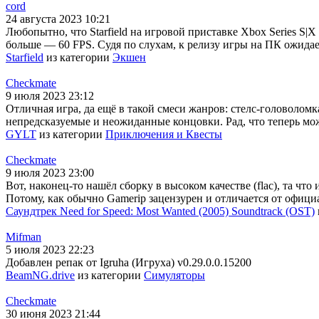
cord
24 августа 2023 10:21
Любопытно, что Starfield на игровой приставке Xbox Series S|X
больше — 60 FPS. Судя по слухам, к релизу игры на ПК ожидае
Starfield
из категории
Экшен
Checkmate
9 июля 2023 23:12
Отличная игра, да ещё в такой смеси жанров: стелс-головолом
непредсказуемые и неожиданные концовки. Рад, что теперь мо
GYLT
из категории
Приключения и Квесты
Checkmate
9 июля 2023 23:00
Вот, наконец-то нашёл сборку в высоком качестве (flac), та чт
Потому, как обычно Gamerip зацензурен и отличается от офиц
Саундтрек Need for Speed: Most Wanted (2005) Soundtrack (OST)
Mifman
5 июля 2023 22:23
Добавлен репак от Igruha (Игруха) v0.29.0.0.15200
BeamNG.drive
из категории
Симуляторы
Checkmate
30 июня 2023 21:44