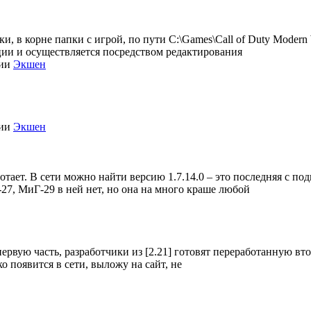
, в корне папки с игрой, по пути C:\Games\Call of Duty Modern Wa
зации и осуществляется посредством редактирования
рии
Экшен
рии
Экшен
отает. В сети можно найти версию 1.7.14.0 – это последняя с под
-27, МиГ-29 в ней нет, но она на много краше любой
 первую часть, разработчики из [2.21] готовят переработанную вт
ько появится в сети, выложу на сайт, не