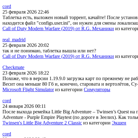
cord
25 февраля 2026 22:46
Таблетка есть, выложен новый торрент, качайте! После установки
находится файл "configs.user.ini", он нужен для смены локали
Call of Duty Modern Warfare (2019) от R.G. Механики
из катего
real_madrid
25 февраля 2026 20:02
так и не понимаю, таблетка вышла или нет?
Call of Duty Modern Warfare (2019) от R.G. Механики
из катего
Checkmate
23 февраля 2026 18:22
Похоже, что в версии 1.19.9.0 загрузка карт по прежнему не раб
Весит она меньше 80 Гб и, конечно, старовата и вертолётов, Су
Microsoft Flight Simulator
из категории
Симуляторы
cord
24 января 2026 00:11
После выхода ремейка Little Big Adventure – Twinsen’s Quest на
Adventure - Purple Empire Playtest (по дороге в Зеелих). Как тол
Twinsen's Little Big Adventure 2 Classic
из категории
Экшен
cord