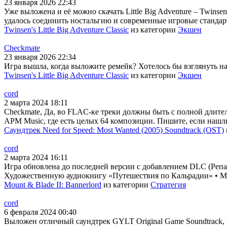
23 января 2026 22:43
Уже выложена и её можно скачать Little Big Adventure – Twins
удалось соединить ностальгию и современные игровые стандарт
Twinsen's Little Big Adventure Classic
из категории
Экшен
Checkmate
23 января 2026 22:34
Игра вышла, когда выложите ремейк? Хотелось бы взглянуть на н
Twinsen's Little Big Adventure Classic
из категории
Экшен
cord
2 марта 2024 18:11
Checkmate, Да, во FLAC-ке треки должны быть с полной длител
APM Music, где есть целых 64 композиции. Пишите, если нашл
Саундтрек Need for Speed: Most Wanted (2005) Soundtrack (OST)
cord
2 марта 2024 16:11
Игра обновлена до последней версии с добавлением DLC (Репак
Художественную аудиокнигу «Путешествия по Кальрадии» • Му
Mount & Blade II: Bannerlord
из категории
Стратегия
cord
6 февраля 2024 00:40
Выложен отличный саундтрек GYLT Original Game Soundtrack, 