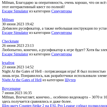
Mifman, Благодарю за оперативность, очень хорошо, что он всё-
этот интерактивный квест по полной!
Escape Simulator
из категории
Симуляторы
Mifman
30 июня 2023 19:42
Добавлен русификатор, а также небольшая инструкция по устано
Escape Simulator
из категории
Симуляторы
Checkmate
26 июня 2023 23:13
Любопытно, конечно, а русификатор к игре будет? Хотя бы эле
Escape Simulator
из категории
Симуляторы
lexafrog
23 июня 2023 14:52
Night At the Gates of Hell - потрясающая игра! Я был полность
лишь игра. Понравилось, как разработчики использовали элеме
Night At the Gates of Hell
из категории
Шутер
Boycenunse
7 июня 2023 16:35
Mifman, Впечатляет, конечно... особенно видеокарта – 3070 и 1
здесь получается сравнялись и даже более.
Шоу-матч Counter-Strike 2 на ESL Pro League собрал полмиллио