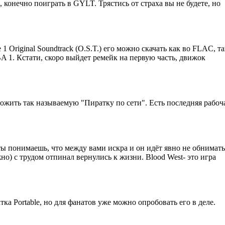
, конечно поиграть в GYLT. Трястись от страха вы не будете, но
e 1 Original Soundtrack (O.S.T.) его можно скачать как во FLAC, 
 1. Кстати, скоро выйдет ремейк на первую часть, движок
жить так называемую "Пиратку по сети". Есть последняя рабочая
 ты понимаешь, что между вами искра и он идёт явно не обниматьс
о) с трудом отпинал вернулись к жизни. Blood West- это игра
тка Portable, но для фанатов уже можно опробовать его в деле.