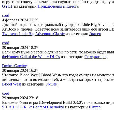
игру, тоже советую скачать или слушать онлайн саундтрек, ну и
GYLT
из категории
Приключения и Квесты
cord
4 февраля 2024 22:59
Для этой игры есть официальный саундтрек: Little Big Adventur
ArtBook и прочее. Советую всем заинтересовавшимся игрой LBA
Twinsen's Little Big Adventure Classic
из категории
Экшен
cord
30 января 2024 18:37
Если кому нужно версию для игры по сети, то можно будет выло
theHunter: Call of the Wild + DLCs
из категории
Симуляторы
DmitrieGaming
30 января 2024 16:27
Что такое Blood West? Blood West- это когда смотря на монстра
лишаешься части возможностей, а монстры которых ты (возможн
Blood West
из категории
Экшен
cord
29 января 2024 23:18
Выложен билд игры (Development Build 0.3.0), пока только пира
S.T.A.L.K.E.R. 2: Heart of Chernobyl
из категории
Шутер