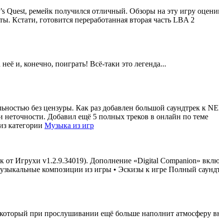
en’s Quest, ремейк получился отличный. Обзоры на эту игру оцен
ы. Кстати, готовится переработанная вторая часть LBA 2
её и, конечно, поиграть! Всё-таки это легенда...
ьностью без цензуры. Как раз добавлен большой саундтрек к NE
и неточности. Добавил ещё 5 полных треков в онлайн по теме
из категории
Музыка из игр
 от Игрухи v1.2.9.34019). Дополнение «Digital Companion» вклю
зыкальные композиции из игры • Эскизы к игре Полный саундтр
который при прослушивании ещё больше наполнит атмосферу вну