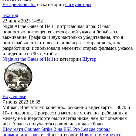
Escape Simulator
из категории
Симуляторы
lexafrog
23 июня 2023 14:52
Night At the Gates of Hell - потрясающая игра! Я был
полностью поглощен ее атмосферой ужаса и борьбы за
выживание. Графика и звук настолько убедительны, что я
почти забыл, что это всего лишь игра. Понравилось, как
разработчики использовали элементы старых фильмов ужасов
и видеоигр из 90-х, чтобы
Night At the Gates of Hell
из категории
Шутер
Boycenunse
7 июня 2023 16:35
Mifman, Впечатляет, конечно... особенно видеокарта – 3070 и
10-ти ядерник. Прогресс на месте не стоит, но требования к
железу на киберспорте было всегда ниже, чем для обычных
игр. А здесь получается сравнялись и даже более.
Шоу-матч Counter-Strike 2 на ESL Pro League собрал
полмиллиона зрителей
из категории
Новости в мире игр