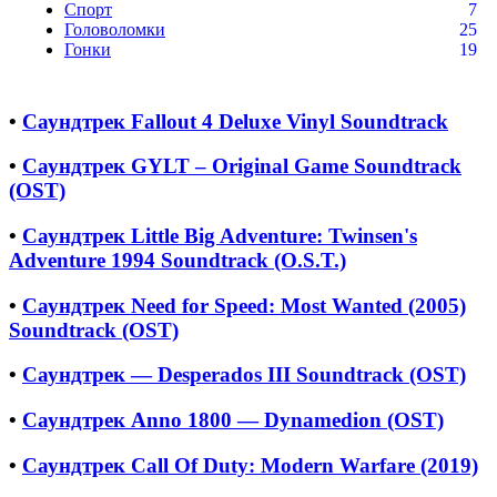
Спорт
7
Головоломки
25
Гонки
19
•
Саундтрек Fallout 4 Deluxe Vinyl Soundtrack
•
Саундтрек GYLT – Original Game Soundtrack
(OST)
•
Саундтрек Little Big Adventure: Twinsen's
Adventure 1994 Soundtrack (O.S.T.)
•
Саундтрек Need for Speed: Most Wanted (2005)
Soundtrack (OST)
•
Саундтрек — Desperados III Soundtrack (OST)
•
Саундтрек Anno 1800 — Dynamedion (OST)
•
Саундтрек Call Of Duty: Modern Warfare (2019)