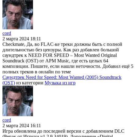
cord
2 марта 2024 18:11
Checkmate, Да, во FLAC-ке треки должны быть с полной
длительностью без цензуры. Как раз добавлен большой
саундтрек к NEED FOR SPEED – Most Wanted Original
Soundtrack (OST) от APM Music, где есть целых 64
композиции. Пишите, если нашли неточности. Добавил ещё 5
полных треков в онлайн по теме
Саундтрек Need for Speed: Most Wanted (2005) Soundtrack
(OST)
из категории
Музыка из игр
cord
2 марта 2024 16:11
Игра обновлена до последней версии с добавлением DLC
(Репак от Игрухи v1.2.9.34019). Дополнение «Digital