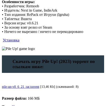
Особенности игры:
• Разработчик: Remoob
• Издатель: Next in Game, IndieArk
• Тип издания: RePack от Игрухи (Igruha)
• Таблетка: Вшита
• Версия игры: v0.6.21
• За основу взят релиз от Steam
• Ничего не вырезано / ничего не перекодировано
Установка
Скачать игру Pile Up! (2023) торрент по
ссылкам ниже:
pile-up-v0_6_21_rar.torrent
[13,46 Kb] (cкачиваний: 8)
Размер файла:
166 МБ