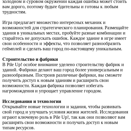
Сборник получился добротный, наслаждайтесь!
холодном и суровом окружении каждая ошибка может стоить
вам дорого, поэтому будьте бдительны и готовы к любым
трудностям.
Boycenunse
:
Добавьте пожалуйста саундтрек из игры NFS
Игра предлагает множество интересных механик и
Most Wanted, которая 2005 года.
возможностей для стратегического планирования. Размещайте
здания в уникальных местах, пробуйте разные комбинации и
старайтесь не допускать ошибок. Каждое здание в игре имеет
Mifman
:
Добро пожаловать на игровой сайт mifman.ru
свои особенности и эффекты, что позволяет разнообразить
Делитесь играми с друзьями и добавляйте сайт в избранное.
геймплей и сделать ваш город по-настоящему уникальным.
В этом чате Вы можете общаться. Пишите свои отзывы и
Строительство и фабрики
комментарии к играм.
В Pile Up! особое внимание уделено строительству фабрик и
зданий. Фабрики делают ваш город более универсальным и
разнообразным. Построив различные фабрики, вы сможете
получить доступ к новым зданиям и расширить свои
возможности. Каждая фабрика позволяет избегать
нагромождения и упрощает управление городом.
Исследования и технологии
Открывайте новые технологии и задания, чтобы развивать
свой город и улучшать условия жизни жителей. Исследования
играют ключевую роль в Pile Up!, так как они позволяют вам
расширять свои возможности и получать доступ к новым
типам ресурсов.