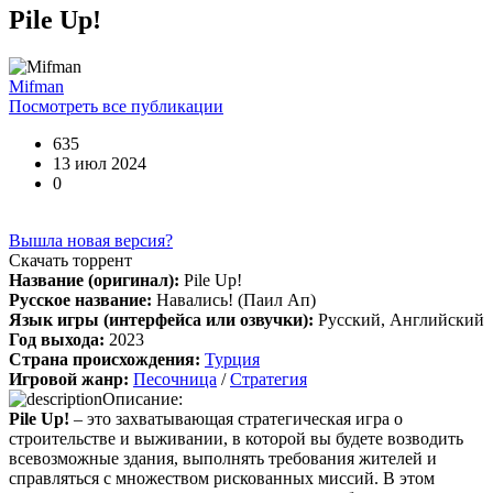
Pile Up!
Boycenunse
:
Mifman
Цитата: cord
Посмотреть все публикации
Представлено несколько ссылок на скачивание (торрент,
архив и FLAC), но основной – Unofficial Game Soundtrack
635
OST. На странице можно послушать онлайн полную версию,
13 июл 2024
включая треки от Paul Linford
0
😁👏Огромная благодарность за труд. Не ожидал, что будет
полный саундтрек в хорошем качестве. За flac отдельная
благодарность ✔
Вышла новая версия?
Скачать торрент
Название (оригинал):
Pile Up!
Русское название:
Навались! (Паил Ап)
cord
:
Boycenunse
,
Язык игры (интерфейса или озвучки):
Русский, Английский
Да, сделано. Добавил саундтрек Need for Speed: Most Wanted
Год выхода:
2023
Soundtrack (OST):
Страна происхождения:
Турция
скачать
Игровой жанр:
Песочница
/
Стратегия
Описание:
Представлено несколько ссылок на скачивание (торрент,
Pile Up!
– это захватывающая стратегическая игра о
архив и FLAC), но основной – Unofficial Game Soundtrack
строительстве и выживании, в которой вы будете возводить
OST. На странице можно послушать онлайн полную версию,
всевозможные здания, выполнять требования жителей и
включая треки от Paul Linford
справляться с множеством рискованных миссий. В этом