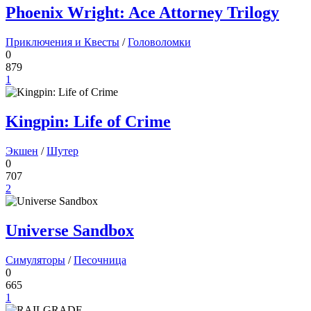
Phoenix Wright: Ace Attorney Trilogy
Приключения и Квесты
/
Головоломки
0
879
1
Kingpin: Life of Crime
Экшен
/
Шутер
0
707
2
Universe Sandbox
Симуляторы
/
Песочница
0
665
1