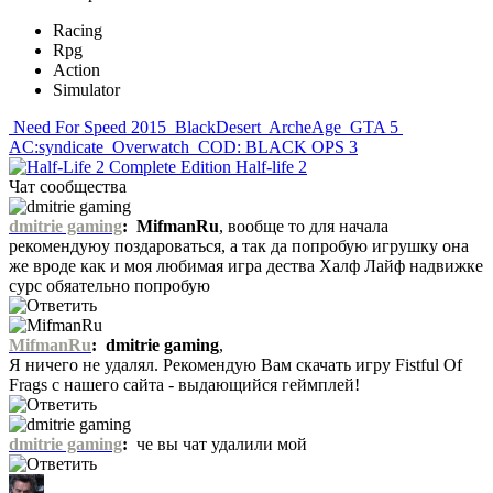
Racing
Rpg
Action
Simulator
Need For Speed 2015
BlackDesert
ArcheAge
GTA 5
AC:syndicate
Overwatch
COD: BLACK OPS 3
Half-life 2
Чат сообщества
dmitrie gaming
:
MifmanRu
, вообще то для начала
рекомендуюу поздароваться, а так да попробую игрушку она
же вроде как и моя любимая игра дества Халф Лайф надвижке
сурс обяательно попробую
MifmanRu
:
dmitrie gaming
,
Я ничего не удалял. Рекомендую Вам скачать игру Fistful Of
Frags с нашего сайта - выдающийся геймплей!
dmitrie gaming
:
че вы чат удалили мой