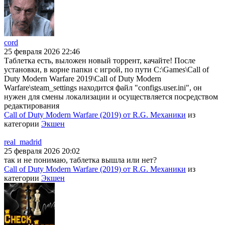
cord
25 февраля 2026 22:46
Таблетка есть, выложен новый торрент, качайте! После
установки, в корне папки с игрой, по пути C:\Games\Call of
Duty Modern Warfare 2019\Call of Duty Modern
Warfare\steam_settings находится файл "configs.user.ini", он
нужен для смены локализации и осуществляется посредством
редактирования
Call of Duty Modern Warfare (2019) от R.G. Механики
из
категории
Экшен
real_madrid
25 февраля 2026 20:02
так и не понимаю, таблетка вышла или нет?
Call of Duty Modern Warfare (2019) от R.G. Механики
из
категории
Экшен