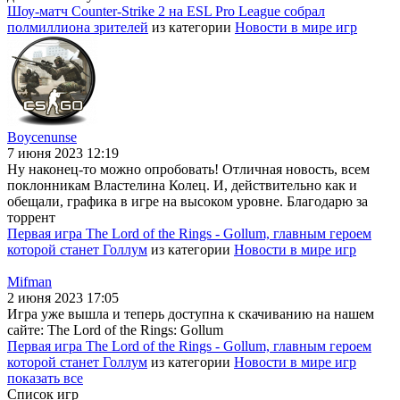
Шоу-матч Counter-Strike 2 на ESL Pro League собрал
полмиллиона зрителей
из категории
Новости в мире игр
Boycenunse
7 июня 2023 12:19
Ну наконец-то можно опробовать! Отличная новость, всем
поклонникам Властелина Колец. И, действительно как и
обещали, графика в игре на высоком уровне. Благодарю за
торрент
Первая игра The Lord of the Rings - Gollum, главным героем
которой станет Голлум
из категории
Новости в мире игр
Mifman
2 июня 2023 17:05
Игра уже вышла и теперь доступна к скачиванию на нашем
сайте: The Lord of the Rings: Gollum
Первая игра The Lord of the Rings - Gollum, главным героем
которой станет Голлум
из категории
Новости в мире игр
показать все
Список игр