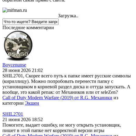
Загрузка..
Последние комментарии
Boycenunse
28 июня 2026 21:02
SHIL2701, Скорее всего путь к папке имеет русские символы
(кириллицу). Можно попробовать перенести папку с
установщиком в корневой раздел диска и оттуда запускать. А
вообще, это какой репак: от Механиков или от seleZen?
Call of Duty Modern Warfare (2019) от R.G. Механики
из
категории
Экшен
SHIL2701
21 июня 2026 18:52
Помогите, выдает ошибку, не могу открыть установщик,
пишет в этой папке нет корректной версии игры
Call of Duty Modern Warfare (2019) от R.G. Механики
из