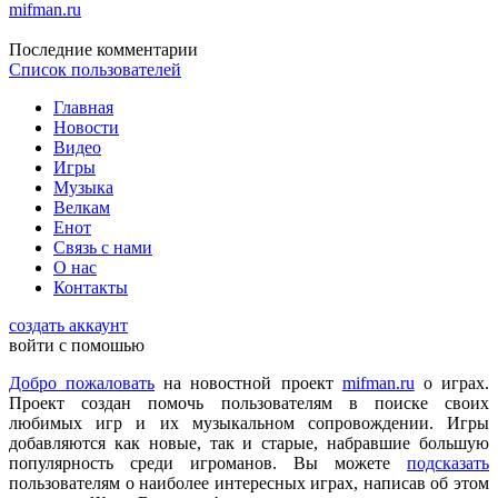
mifman.ru
Последние комментарии
Список пользователей
DmitrieGaming
:
Можете добавить на сайте Hogwarts Legacy и
Palworld?
Главная
Новости
Видео
Игры
Checkmate
:
ometu
,
Музыка
Что ты имеешь ввиду? На этом сайте игровые новости для
Велкам
всех категорий людей, которые в той или иной форме
Енот
интересуются играми и геймерской индустрией в целом.
Связь с нами
О нас
Контакты
ometu
:
новости для женщин
создать аккаунт
войти с помошью
Mifman
:
Цитата: lexafrog
Добро пожаловать
на новостной проект
mifman.ru
о играх.
Обновите, пожалуйста, игру Garry's Mod
Проект создан помочь пользователям в поиске своих
любимых игр и их музыкальном сопровождении. Игры
Игра обновлена
добавляются как новые, так и старые, набравшие большую
популярность среди игроманов. Вы можете
подсказать
пользователям о наиболее интересных играх, написав об этом
lexafrog
:
Обновите, пожалуйста, игру Garry's Mod. Много