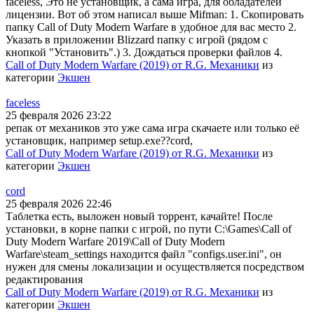
faceless, Это не установщик, а сама игра, для обладателей
лицензии. Вот об этом написал выше Mifman: 1. Скопировать
папку Call of Duty Modern Warfare в удобное для вас место 2.
Указать в приложении Blizzard папку с игрой (рядом с
кнопкой "Установить".) 3. Дождаться проверки файлов 4.
Call of Duty Modern Warfare (2019) от R.G. Механики
из
категории
Экшен
faceless
25 февраля 2026 23:22
репак от механиков это уже сама игра скачаете или только её
установщик, например setup.exe??cord,
Call of Duty Modern Warfare (2019) от R.G. Механики
из
категории
Экшен
cord
25 февраля 2026 22:46
Таблетка есть, выложен новый торрент, качайте! После
установки, в корне папки с игрой, по пути C:\Games\Call of
Duty Modern Warfare 2019\Call of Duty Modern
Warfare\steam_settings находится файл "configs.user.ini", он
нужен для смены локализации и осуществляется посредством
редактирования
Call of Duty Modern Warfare (2019) от R.G. Механики
из
категории
Экшен