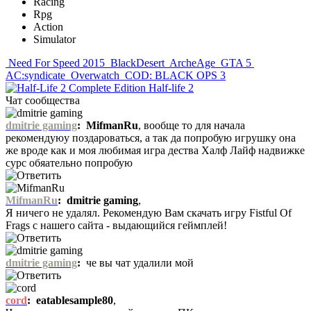
Racing
Rpg
Action
Simulator
Need For Speed 2015
BlackDesert
ArcheAge
GTA 5
AC:syndicate
Overwatch
COD: BLACK OPS 3
Half-life 2
Чат сообщества
dmitrie gaming
:
MifmanRu
, вообще то для начала
рекомендуюу поздароваться, а так да попробую игрушку она
же вроде как и моя любимая игра дества Халф Лайф надвижке
сурс обяательно попробую
MifmanRu
:
dmitrie gaming
,
Я ничего не удалял. Рекомендую Вам скачать игру Fistful Of
Frags с нашего сайта - выдающийся геймплей!
dmitrie gaming
:
че вы чат удалили мой
cord
:
eatablesample80
,