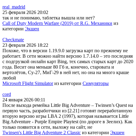
real_madrid
25 февраля 2026 20:02
так и не понимаю, таблетка вышла или нет?
Call of Duty Modern Warfare (2019) от R.G. Механики
из
категории
Экшен
Checkmate
23 февраля 2026 18:22
Похоже, что в версии 1.19.9.0 загрузка карт по прежнему не
работает. В сети можно найти версию 1.7.14.0 – это последняя
с подгрузкой онлайн карт Bing, тех самых старых карт до 2020
года. Весит она меньше 80 Гб и, конечно, старовата и
вертолётов, Су-27, МиГ-29 в ней нет, но она на много краше
любой
Microsoft Flight Simulator
из категории
Симуляторы
cord
24 января 2026 00:11
После выхода ремейка Little Big Adventure – Twinsen’s Quest на
первую часть, разработчики из [2.21] готовят переработанную
вторую версию игры LBA 2 (1997), которая называется Little
Big Adventure - Purple Empire Playtest (по дороге в Зеелих). Как
только появится в сети, выложу на сайт, не
Twinsen's Little Big Adventure 2 Classic
из категории
Экшен