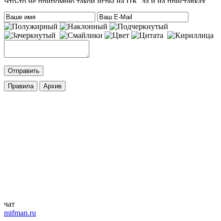
Что-то не припомню такой игры на ПК, да и на приставках
тоже. Есть только одна мысль – это онлайн игра-одевалка
Hilary Duff and Her Baby.
На сайте нет онлайн игр. А вообще, Хилари Дафф – это
актриса
eatablesample80
:
Хилари Дафф
Mifman
:
DmitrieGaming
,
Добавлена игра
Palworld
c возможностью онлайн игры.
cord
:
DmitrieGaming
,
Добавлена игра
Hogwarts Legacy – Digital Deluxe Edition
с
русской озвучкой и кучей дополнений. Palworld будет чуть
позже.
ifapux
:
Точно, тоже вспомнил про эти игры. Добавьте на сайт
Palworld и Hogwarts Legacy, – обе просто улёт
чат
mifman.ru