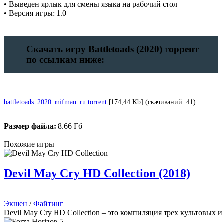
• Выведен ярлык для смены языка на рабочий стол
• Версия игры: 1.0
Скачать игру Battletoads (2020) торрент
по ссылкам ниже:
battletoads_2020_mifman_ru.torrent
[174,44 Kb] (cкачиваний: 41)
Размер файла:
8.66 Гб
Похожие игры
Devil May Cry HD Collection (2018)
Экшен
/
Файтинг
Devil May Cry HD Collection – это компиляция трех культовых