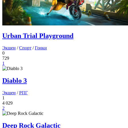
Urban Trial Playground
Экшен
/
Спорт
/
Гонки
0
729
1
Diablo 3
Экшен
/
РПГ
1
4 029
2
Deep Rock Galactic