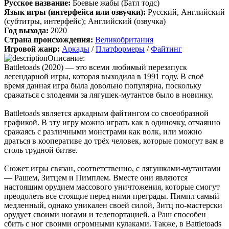
Русское название:
Боевые жабы (Батл тодс)
включая треки от Paul Linford
Язык игры (интерфейса или озвучки):
Русский, Английский
😁👏Огромная благодарность за труд. Не ожидал, что будет
(субтитры, интерфейс); Английский (озвучка)
полный саундтрек в хорошем качестве. За flac отдельная
Год выхода:
2020
благодарность ✔
Страна происхождения:
Великобритания
Игровой жанр:
Аркады
/
Платформеры
/
Файтинг
Описание:
cord
:
Boycenunse
,
Battletoads (2020) — это всеми любимый перезапуск
Да, сделано. Добавил саундтрек Need for Speed: Most Wanted
легендарной игры, которая выходила в 1991 году. В своё
Soundtrack (OST):
время данная игра была довольно популярна, поскольку
скачать
сражаться с злодеями за лягушек-мутантов было в новинку.
Представлено несколько ссылок на скачивание (торрент,
Battletoads является аркадным файтингом со своеобразной
архив и FLAC), но основной – Unofficial Game Soundtrack
графикой. В эту игру можно играть как в одиночку, отчаянно
OST. На странице можно послушать онлайн полную версию,
сражаясь с различными монстрами как волк, или можно
включая треки от Paul Linford
драться в кооперативе до трёх человек, которые помогут вам в
Сборник получился добротный, наслаждайтесь!
столь трудной битве.
Сюжет игры связан, соответственно, с лягушками-мутантами
Boycenunse
:
Добавьте пожалуйста саундтрек из игры NFS
— Рашем, Зитцем и Пимплем. Вместе они являются
Most Wanted, которая 2005 года.
настоящим орудием массового уничтожения, которые смогут
преодолеть все стоящие перед ними преграды. Пимпл самый
медленный, однако уникален своей силой, Зитц по-мастерски
Mifman
:
Добро пожаловать на игровой сайт mifman.ru
орудует своими ногами и телепортацией, а Раш способен
Делитесь играми с друзьями и добавляйте сайт в избранное.
сбить с ног своими огромными кулаками. Также, в Battletoads