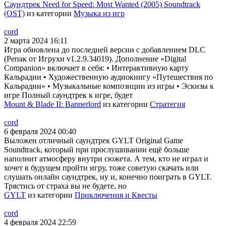
Саундтрек Need for Speed: Most Wanted (2005) Soundtrack
(OST)
из категории
Музыка из игр
cord
2 марта 2024 16:11
Игра обновлена до последней версии с добавлением DLC
(Репак от Игрухи v1.2.9.34019). Дополнение «Digital
Companion» включает в себя: • Интерактивную карту
Кальрадии • Художественную аудиокнигу «Путешествия по
Кальрадии» • Музыкальные композиции из игры • Эскизы к
игре Полный саундтрек к игре, будет
Mount & Blade II: Bannerlord
из категории
Стратегия
cord
6 февраля 2024 00:40
Выложен отличный саундтрек GYLT Original Game
Soundtrack, который при прослушивании ещё больше
наполнит атмосферу внутри сюжета. А тем, кто не играл и
хочет в будущем пройти игру, тоже советую скачать или
слушать онлайн саундтрек, ну и, конечно поиграть в GYLT.
Трястись от страха вы не будете, но
GYLT
из категории
Приключения и Квесты
cord
4 февраля 2024 22:59