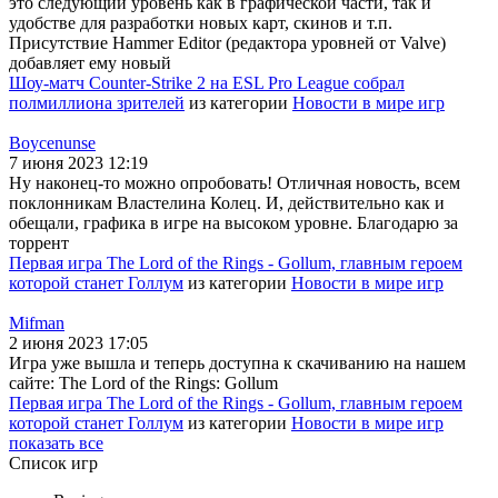
это следующий уровень как в графической части, так и
удобстве для разработки новых карт, скинов и т.п.
Присутствие Hammer Editor (редактора уровней от Valve)
добавляет ему новый
Шоу-матч Counter-Strike 2 на ESL Pro League собрал
полмиллиона зрителей
из категории
Новости в мире игр
Boycenunse
7 июня 2023 12:19
Ну наконец-то можно опробовать! Отличная новость, всем
поклонникам Властелина Колец. И, действительно как и
обещали, графика в игре на высоком уровне. Благодарю за
торрент
Первая игра The Lord of the Rings - Gollum, главным героем
которой станет Голлум
из категории
Новости в мире игр
Mifman
2 июня 2023 17:05
Игра уже вышла и теперь доступна к скачиванию на нашем
сайте: The Lord of the Rings: Gollum
Первая игра The Lord of the Rings - Gollum, главным героем
которой станет Голлум
из категории
Новости в мире игр
показать все
Список игр