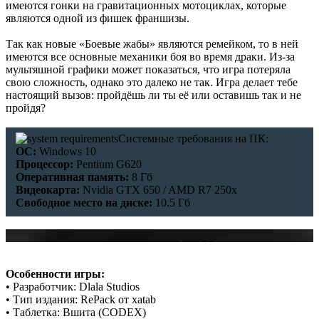
имеются гонки на гравитационных мотоциклах, которые
В этом чате Вы можете общаться. Пишите свои отзывы и
являются одной из фишек франшизы.
комментарии к играм.
Так как новые «Боевые жабы» являются ремейком, то в ней
имеются все основные механики боя во время драки. Из-за
мультяшной графики может показаться, что игра потеряла
свою сложность, однако это далеко не так. Игра делает тебе
настоящий вызов: пройдёшь ли ты её или оставишь так и не
пройдя?
Системные требования на ПК:
ОС:
Windows 10
Процессор:
Pentium G620
Оперативная память:
8 Гб
Видеокарта:
Nvidia GTX 650 / AMD R7 250x
Свободное место на диске:
10.5 Гб
Особенности игры:
• Разработчик: Dlala Studios
• Тип издания: RePack от xatab
• Таблетка: Вшита (CODEX)