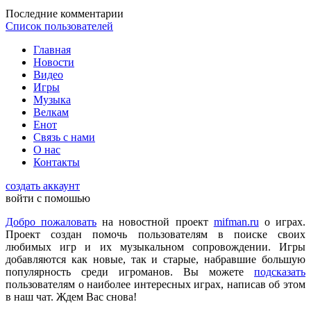
DmitrieGaming
:
Можете добавить на сайте Hogwarts Legacy и
Последние комментарии
Palworld?
Список пользователей
Главная
Checkmate
:
ometu
,
Новости
Что ты имеешь ввиду? На этом сайте игровые новости для
Видео
всех категорий людей, которые в той или иной форме
Игры
интересуются играми и геймерской индустрией в целом.
Музыка
Велкам
Енот
ometu
:
новости для женщин
Связь с нами
О нас
Контакты
Mifman
:
Цитата: lexafrog
создать аккаунт
Обновите, пожалуйста, игру Garry's Mod
войти с помошью
Игра обновлена
Добро пожаловать
на новостной проект
mifman.ru
о играх.
Проект создан помочь пользователям в поиске своих
любимых игр и их музыкальном сопровождении. Игры
lexafrog
:
Обновите, пожалуйста, игру Garry's Mod. Много
добавляются как новые, так и старые, набравшие большую
обнов вышло, а на сайте старенькая...
популярность среди игроманов. Вы можете
подсказать
пользователям о наиболее интересных играх, написав об этом
в наш чат. Ждем Вас снова!
cord
:
Grisha
,