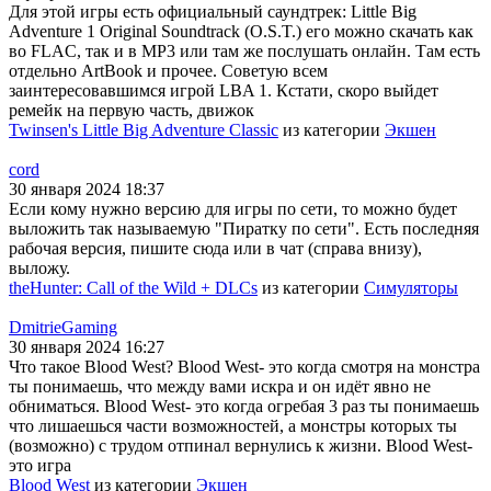
Для этой игры есть официальный саундтрек: Little Big
Adventure 1 Original Soundtrack (O.S.T.) его можно скачать как
во FLAC, так и в MP3 или там же послушать онлайн. Там есть
отдельно ArtBook и прочее. Советую всем
заинтересовавшимся игрой LBA 1. Кстати, скоро выйдет
ремейк на первую часть, движок
Twinsen's Little Big Adventure Classic
из категории
Экшен
cord
30 января 2024 18:37
Если кому нужно версию для игры по сети, то можно будет
выложить так называемую "Пиратку по сети". Есть последняя
рабочая версия, пишите сюда или в чат (справа внизу),
выложу.
theHunter: Call of the Wild + DLCs
из категории
Симуляторы
DmitrieGaming
30 января 2024 16:27
Что такое Blood West? Blood West- это когда смотря на монстра
ты понимаешь, что между вами искра и он идёт явно не
обниматься. Blood West- это когда огребая 3 раз ты понимаешь
что лишаешься части возможностей, а монстры которых ты
(возможно) с трудом отпинал вернулись к жизни. Blood West-
это игра
Blood West
из категории
Экшен