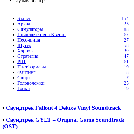
Музыка из игр
Экшен
154
Аркады
25
Симуляторы
88
Приключения и Квесты
67
Песочница
27
Шутер
58
Хоррор
39
Стратегия
47
РПГ
61
Платформеры
19
Файтинг
8
Спорт
7
Головоломки
25
Гонки
19
•
Саундтрек Fallout 4 Deluxe Vinyl Soundtrack
•
Саундтрек GYLT – Original Game Soundtrack
(OST)