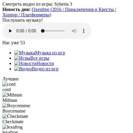
Да, есть такая и даже с дополнительной модификацией
Смотреть видео
из игры:
Syberia 3
StarCraft Cartooned (мультяшки).
Новость дня:
Oxenfree (2016 / Приключения и Квесты /
Вот она:
StarCraft Remastered
Хоррор / Платформеры)
Послушать музыку!
Grisha
:
Очень понравился сайт. Пожалуй я останусь здесь.
Есть ли игра Starcraft, но ремастер?
Нас уже
53
Mifman
:
Музыка из игр
Цитата: Петрушка
Все игры
добавьте скачивание моей любимой игры Escape From Tarkov!
Новости
Видео из игр
Игра добавлена и доступна к скачиванию:
Escape From Tarkov
Лучшие
cord
Петрушка
:
добротный сайт, только добавьте скачивание
моей любимой игры Escape From Tarkov!
Mifman
Boycenunse
Checkmate
:
Алёна
,
Просто нужно зарегистрироваться и тогда будет доступен
Checkmate
торрент-файл. Там написано, что ссылка скрыта (убран
торрент — µ) видимо из-за того, что "наехал"
lexafrog