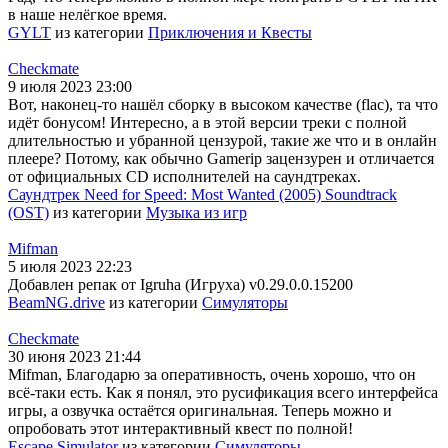
в наше нелёгкое время.
GYLT
из категории
Приключения и Квесты
Checkmate
9 июля 2023 23:00
Вот, наконец-то нашёл сборку в высоком качестве (flac), та что
идёт бонусом! Интересно, а в этой версии треки с полной
длительностью и убранной цензурой, такие же что и в онлайн
плеере? Потому, как обычно Gamerip зацензурен и отличается
от официальных CD исполнителей на саундтреках.
Саундтрек Need for Speed: Most Wanted (2005) Soundtrack
(OST)
из категории
Музыка из игр
Mifman
5 июля 2023 22:23
Добавлен репак от Igruha (Игруха) v0.29.0.0.15200
BeamNG.drive
из категории
Симуляторы
Checkmate
30 июня 2023 21:44
Mifman, Благодарю за оперативность, очень хорошо, что он
всё-таки есть. Как я понял, это русификация всего интерфейса
игры, а озвучка остаётся оригинальная. Теперь можно и
опробовать этот интерактивный квест по полной!
Escape Simulator
из категории
Симуляторы