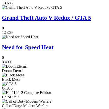
13 685
Grand Theft Auto V Redux / GTA 5
0
12 369
Need for Speed Heat
0
3 490
Doom Eternal
Black Mesa
GTA 5
Half-Life 2
Call of Duty: Modern Warfare