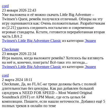
cord
23 января 2026 22:43
Уже выложена и её можно скачать Little Big Adventure –
Twinsen’s Quest, ремейк получился отличный. Обзоры на эту
игру оцениваются как: Очень положительные. Разработчикам
из [2.21] удалось соединить ностальгию и современные
игровые стандарты. Кстати, готовится переработанная вторая
часть LBA 2
Twinsen's Little Big Adventure Classic
из категории
Экшен
Checkmate
23 января 2026 22:34
Игра вышла, когда выложите ремейк? Хотелось бы взглянуть
на неё и, конечно, поиграть! Всё-таки это легенда...
Twinsen's Little Big Adventure Classic
из категории
Экшен
cord
2 марта 2024 18:11
Checkmate, Да, во FLAC-ке треки должны быть с полной
длительностью без цензуры. Как раз добавлен большой
саундтрек к NEED FOR SPEED – Most Wanted Original
Soundtrack (OST) от APM Music, где есть целых 64
композиции. Пишите, если нашли неточности. Добавил ещё 5
полных треков в онлайн по теме