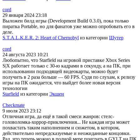
cord
29 января 2024 23:18
Выложен билд игры (Development Build 0.3.0), пока только
пиратка Portable, но для фанатов уже можно опробовать его в
деле.
S.T.A.L.K.E.R. 2: Heart of Chernobyl
из категории
Шутер
cord
24 августа 2023 10:21
Любопытно, что Starfield на игровой приставке Xbox Series
S|X работает только с 30-ю кадрами в секунду, а на ПК, при
использовании подходящей видеокарты, можно будет
получить в 2 раза больше — 60 FPS. Судя по слухам, к релизу
игры на ПК ожидается, что выйдет более новая версия
технологии
Starfield
из категории
Экшен
Checkmate
9 июля 2023 23:12
Отличная игра, да ещё в такой смеси жанров: стелс-
головоломка-хоррор-приключения... Не каждая игра может
похвастать таким наполнением и сюжетом, в котором,
действительно непредсказуемые и неожиданные концовки.
Рад, что теперь можно в полной мере поиграть в GYLT на ПК