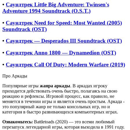
•
Саундтрек Little Big Adventure: Twinsen's
Adventure 1994 Soundtrack (O.S.T.)
•
Саундтрек Need for Speed: Most Wanted (2005)
Soundtrack (OST)
•
Саундтрек — Desperados III Soundtrack (OST)
•
Саундтрек Anno 1800 — Dynamedion (OST)
•
Саундтрек Call Of Duty: Modern Warfare (2019)
Про Аркады
Популярные игры
жанра аркады
. В аркадах игроку
приходится действовать очень быстро, полагаясь на свою
реакцию и рефлексы. Игровой процесс, как правило, не
меняется в течении игры и является очень простым. Аркада -
это популярный жанр не только консольных игр, но и
категория в быстро развивающихся компьютерных играх.
Ознакомьтесь:
Battletoads (2020) — это всеми любимый
перезапуск легендарной игры, которая выходила в 1991 году.