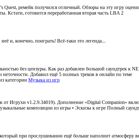
en’s Quest, ремейк получился отличный. Обзоры на эту игру оцен
ы. Кстати, готовится переработанная вторая часть LBA 2
её и, конечно, поиграть! Всё-таки это легенда...
ьностью без цензуры. Как раз добавлен большой саундтрек к NE
и неточности. Добавил ещё 5 полных треков в онлайн по теме
из категории
Музыка из игр
 от Игрухи v1.2.9.34019). Дополнение «Digital Companion» вклю
зыкальные композиции из игры • Эскизы к игре Полный саундтр
который при прослушивании ещё больше наполнит атмосферу вну