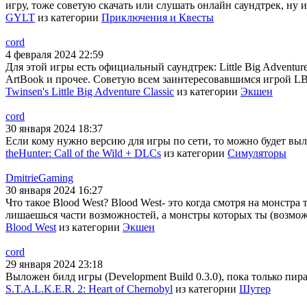
игру, тоже советую скачать или слушать онлайн саундтрек, ну и
GYLT
из категории
Приключения и Квесты
cord
4 февраля 2024 22:59
Для этой игры есть официальный саундтрек: Little Big Adventur
ArtBook и прочее. Советую всем заинтересовавшимся игрой LBA
Twinsen's Little Big Adventure Classic
из категории
Экшен
cord
30 января 2024 18:37
Если кому нужно версию для игры по сети, то можно будет выло
theHunter: Call of the Wild + DLCs
из категории
Симуляторы
DmitrieGaming
30 января 2024 16:27
Что такое Blood West? Blood West- это когда смотря на монстра
лишаешься части возможностей, а монстры которых ты (возможн
Blood West
из категории
Экшен
cord
29 января 2024 23:18
Выложен билд игры (Development Build 0.3.0), пока только пира
S.T.A.L.K.E.R. 2: Heart of Chernobyl
из категории
Шутер