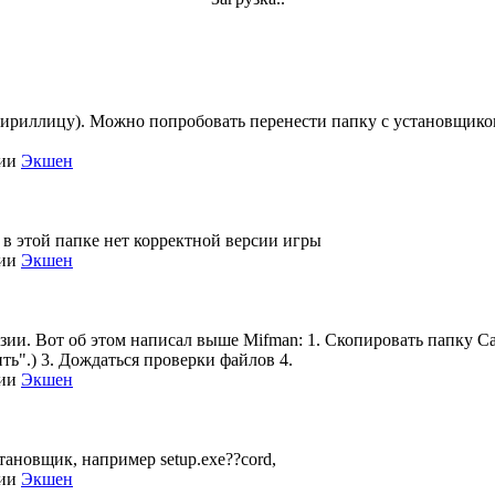
кириллицу). Можно попробовать перенести папку с установщиком 
рии
Экшен
 в этой папке нет корректной версии игры
рии
Экшен
нзии. Вот об этом написал выше Mifman: 1. Скопировать папку Call
ть".) 3. Дождаться проверки файлов 4.
рии
Экшен
становщик, например setup.exe??cord,
рии
Экшен