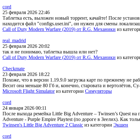
cord
25 февраля 2026 22:46
Таблетка есть, выложен новый торрент, качайте! После установки
находится файл "configs.user.ini", он нужен для смены локали
Call of Duty Modern Warfare (2019) от R.G. Механики
из катего
real_madrid
25 февраля 2026 20:02
так и не понимаю, таблетка вышла или нет?
Call of Duty Modern Warfare (2019) от R.G. Механики
из катего
Checkmate
23 февраля 2026 18:22
Похоже, что в версии 1.19.9.0 загрузка карт по прежнему не раб
Весит она меньше 80 Гб и, конечно, старовата и вертолётов, Су
Microsoft Flight Simulator
из категории
Симуляторы
cord
24 января 2026 00:11
После выхода ремейка Little Big Adventure – Twinsen’s Quest на
Adventure - Purple Empire Playtest (по дороге в Зеелих). Как тол
Twinsen's Little Big Adventure 2 Classic
из категории
Экшен
cord