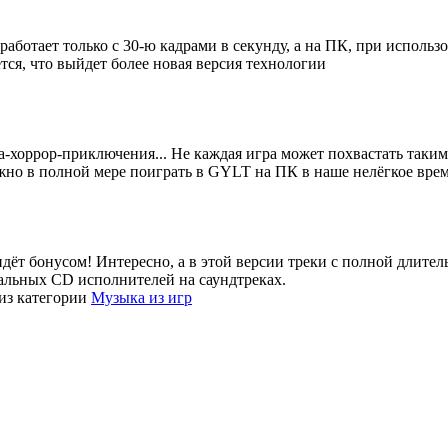
 работает только с 30-ю кадрами в секунду, а на ПК, при исполь
тся, что выйдет более новая версия технологии
ка-хоррор-приключения... Не каждая игра может похвастать таки
жно в полной мере поиграть в GYLT на ПК в наше нелёгкое врем
о идёт бонусом! Интересно, а в этой версии треки с полной длите
иальных CD исполнителей на саундтреках.
из категории
Музыка из игр