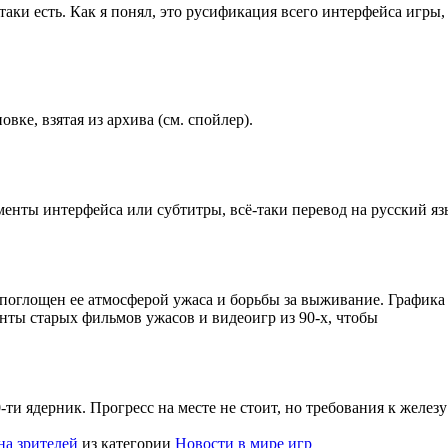
таки есть. Как я понял, это русификация всего интерфейса игры,
вке, взятая из архива (см. спойлер).
менты интерфейса или субтитры, всё-таки перевод на русский я
ю поглощен ее атмосферой ужаса и борьбы за выживание. Графика 
нты старых фильмов ужасов и видеоигр из 90-х, чтобы
0-ти ядерник. Прогресс на месте не стоит, но требования к желе
на зрителей
из категории
Новости в мире игр