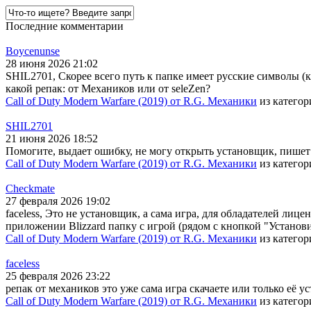
Последние комментарии
Boycenunse
28 июня 2026 21:02
SHIL2701, Скорее всего путь к папке имеет русские символы (
какой репак: от Механиков или от seleZen?
Call of Duty Modern Warfare (2019) от R.G. Механики
из катего
SHIL2701
21 июня 2026 18:52
Помогите, выдает ошибку, не могу открыть установщик, пишет
Call of Duty Modern Warfare (2019) от R.G. Механики
из катего
Checkmate
27 февраля 2026 19:02
faceless, Это не установщик, а сама игра, для обладателей лице
приложении Blizzard папку с игрой (рядом с кнопкой "Установи
Call of Duty Modern Warfare (2019) от R.G. Механики
из катего
faceless
25 февраля 2026 23:22
репак от механиков это уже сама игра скачаете или только её у
Call of Duty Modern Warfare (2019) от R.G. Механики
из катего