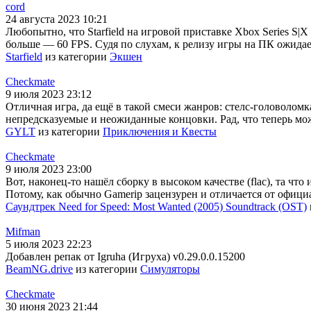
cord
24 августа 2023 10:21
Любопытно, что Starfield на игровой приставке Xbox Series S|X
больше — 60 FPS. Судя по слухам, к релизу игры на ПК ожидае
Starfield
из категории
Экшен
Checkmate
9 июля 2023 23:12
Отличная игра, да ещё в такой смеси жанров: стелс-головолом
непредсказуемые и неожиданные концовки. Рад, что теперь мо
GYLT
из категории
Приключения и Квесты
Checkmate
9 июля 2023 23:00
Вот, наконец-то нашёл сборку в высоком качестве (flac), та чт
Потому, как обычно Gamerip зацензурен и отличается от офиц
Саундтрек Need for Speed: Most Wanted (2005) Soundtrack (OST)
Mifman
5 июля 2023 22:23
Добавлен репак от Igruha (Игруха) v0.29.0.0.15200
BeamNG.drive
из категории
Симуляторы
Checkmate
30 июня 2023 21:44