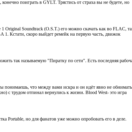
, конечно поиграть в GYLT. Трястись от страха вы не будете, но
e 1 Original Soundtrack (O.S.T.) его можно скачать как во FLAC, 
 1. Кстати, скоро выйдет ремейк на первую часть, движок
жить так называемую "Пиратку по сети". Есть последняя рабочая
 ты понимаешь, что между вами искра и он идёт явно не обниматьс
о) с трудом отпинал вернулись к жизни. Blood West- это игра
тка Portable, но для фанатов уже можно опробовать его в деле.