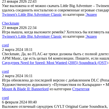
23 января 2026 22:43
Уже выложена и её можно скачать Little Big Adventure – Twins
удалось соединить ностальгию и современные игровые стандарт
Twinsen's Little Big Adventure Classic
из категории
Экшен
Checkmate
23 января 2026 22:34
Игра вышла, когда выложите ремейк? Хотелось бы взглянуть на н
Twinsen's Little Big Adventure Classic
из категории
Экшен
cord
2 марта 2024 18:11
Checkmate, Да, во FLAC-ке треки должны быть с полной длител
APM Music, где есть целых 64 композиции. Пишите, если нашл
Саундтрек Need for Speed: Most Wanted (2005) Soundtrack (OST)
cord
2 марта 2024 16:11
Игра обновлена до последней версии с добавлением DLC (Репак
Художественную аудиокнигу «Путешествия по Кальрадии» • Му
Mount & Blade II: Bannerlord
из категории
Стратегия
cord
6 февраля 2024 00:40
Выложен отличный саундтрек GYLT Original Game Soundtrack, 