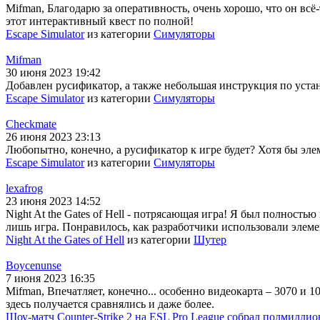
Mifman, Благодарю за оперативность, очень хорошо, что он всё-
этот интерактивный квест по полной!
Escape Simulator
из категории
Симуляторы
Mifman
30 июня 2023 19:42
Добавлен русификатор, а также небольшая инструкция по устано
Escape Simulator
из категории
Симуляторы
Checkmate
26 июня 2023 23:13
Любопытно, конечно, а русификатор к игре будет? Хотя бы эле
Escape Simulator
из категории
Симуляторы
lexafrog
23 июня 2023 14:52
Night At the Gates of Hell - потрясающая игра! Я был полность
лишь игра. Понравилось, как разработчики использовали элеме
Night At the Gates of Hell
из категории
Шутер
Boycenunse
7 июня 2023 16:35
Mifman, Впечатляет, конечно... особенно видеокарта – 3070 и 1
здесь получается сравнялись и даже более.
Шоу-матч Counter-Strike 2 на ESL Pro League собрал полмиллио