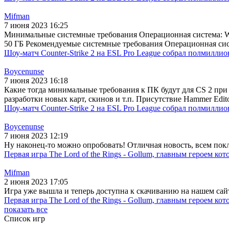
Mifman
7 июня 2023 16:25
Минимальные системные требования Операционная система: Win
50 ГБ Рекомендуемые системные требования Операционная систе
Шоу-матч Counter-Strike 2 на ESL Pro League собрал полмиллио
Boycenunse
7 июня 2023 16:18
Какие тогда минимальные требования к ПК будут для CS 2 при 
разработки новых карт, скинов и т.п. Присутствие Hammer Edit
Шоу-матч Counter-Strike 2 на ESL Pro League собрал полмиллио
Boycenunse
7 июня 2023 12:19
Ну наконец-то можно опробовать! Отличная новость, всем покл
Первая игра The Lord of the Rings - Gollum, главным героем ко
Mifman
2 июня 2023 17:05
Игра уже вышла и теперь доступна к скачиванию на нашем сайте
Первая игра The Lord of the Rings - Gollum, главным героем ко
показать все
Список игр