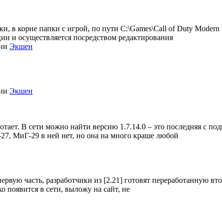
, в корне папки с игрой, по пути C:\Games\Call of Duty Modern Wa
зации и осуществляется посредством редактирования
рии
Экшен
рии
Экшен
отает. В сети можно найти версию 1.7.14.0 – это последняя с под
-27, МиГ-29 в ней нет, но она на много краше любой
 первую часть, разработчики из [2.21] готовят переработанную вт
ько появится в сети, выложу на сайт, не