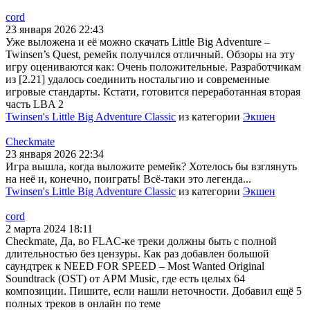
cord
23 января 2026 22:43
Уже выложена и её можно скачать Little Big Adventure –
Twinsen’s Quest, ремейк получился отличный. Обзоры на эту
игру оцениваются как: Очень положительные. Разработчикам
из [2.21] удалось соединить ностальгию и современные
игровые стандарты. Кстати, готовится переработанная вторая
часть LBA 2
Twinsen's Little Big Adventure Classic
из категории
Экшен
Checkmate
23 января 2026 22:34
Игра вышла, когда выложите ремейк? Хотелось бы взглянуть
на неё и, конечно, поиграть! Всё-таки это легенда...
Twinsen's Little Big Adventure Classic
из категории
Экшен
cord
2 марта 2024 18:11
Checkmate, Да, во FLAC-ке треки должны быть с полной
длительностью без цензуры. Как раз добавлен большой
саундтрек к NEED FOR SPEED – Most Wanted Original
Soundtrack (OST) от APM Music, где есть целых 64
композиции. Пишите, если нашли неточности. Добавил ещё 5
полных треков в онлайн по теме