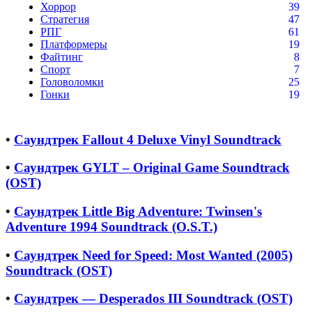
Хоррор
39
Стратегия
47
РПГ
61
Платформеры
19
Файтинг
8
Спорт
7
Головоломки
25
Гонки
19
•
Саундтрек Fallout 4 Deluxe Vinyl Soundtrack
•
Саундтрек GYLT – Original Game Soundtrack
(OST)
•
Саундтрек Little Big Adventure: Twinsen's
Adventure 1994 Soundtrack (O.S.T.)
•
Саундтрек Need for Speed: Most Wanted (2005)
Soundtrack (OST)
•
Саундтрек — Desperados III Soundtrack (OST)