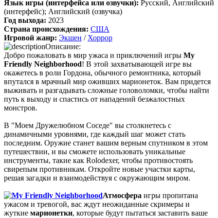
Язык игры (интерфейса или озвучки):
Русский, Английский
включая треки от Paul Linford
(интерфейс); Английский (озвучка)
😁👏Огромная благодарность за труд. Не ожидал, что будет
Год выхода:
2023
полный саундтрек в хорошем качестве. За flac отдельная
Страна происхождения:
США
благодарность ✔
Игровой жанр:
Экшен
/
Хоррор
Описание:
Добро пожаловать в мир ужаса и приключений игры
My
cord
:
Boycenunse
,
Friendly Neighborhood
! В этой захватывающей игре вы
Да, сделано. Добавил саундтрек Need for Speed: Most Wanted
окажетесь в роли Гордона, обычного ремонтника, который
Soundtrack (OST):
впутался в мрачный мир оживших марионеток. Вам придется
скачать
выживать и разгадывать сложные головоломки, чтобы найти
путь к выходу и спастись от нападений безжалостных
Представлено несколько ссылок на скачивание (торрент,
монстров.
архив и FLAC), но основной – Unofficial Game Soundtrack
OST. На странице можно послушать онлайн полную версию,
В "Моем Дружелюбном Соседе" вы столкнетесь с
включая треки от Paul Linford
динамичными уровнями, где каждый шаг может стать
Сборник получился добротный, наслаждайтесь!
последним. Оружие станет вашим верным спутником в этом
путешествии, и вы сможете использовать уникальные
инструменты, такие как Rolodexer, чтобы противостоять
Boycenunse
:
Добавьте пожалуйста саундтрек из игры NFS
свирепым противникам. Откройте новые участки карты,
Most Wanted, которая 2005 года.
решая загадки и взаимодействуя с окружающим миром.
Атмосфера
игры пропитана
Mifman
:
Добро пожаловать на игровой сайт mifman.ru
ужасом и тревогой, вас ждут неожиданные скримеры и
Делитесь играми с друзьями и добавляйте сайт в избранное.
жуткие
марионетки
, которые будут пытаться заставить ваше