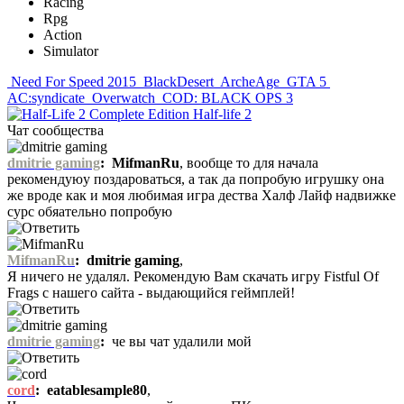
Racing
Rpg
Action
Simulator
Need For Speed 2015
BlackDesert
ArcheAge
GTA 5
AC:syndicate
Overwatch
COD: BLACK OPS 3
Half-life 2
Чат сообщества
dmitrie gaming
:
MifmanRu
, вообще то для начала
рекомендуюу поздароваться, а так да попробую игрушку она
же вроде как и моя любимая игра дества Халф Лайф надвижке
сурс обяательно попробую
MifmanRu
:
dmitrie gaming
,
Я ничего не удалял. Рекомендую Вам скачать игру Fistful Of
Frags с нашего сайта - выдающийся геймплей!
dmitrie gaming
:
че вы чат удалили мой
cord
:
eatablesample80
,