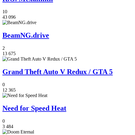
10
43 096
BeamNG.drive
2
13 675
Grand Theft Auto V Redux / GTA 5
0
12 365
Need for Speed Heat
0
3 484