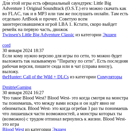
Для этой игры есть официальный саундтрек: Little Big
Adventure 1 Original Soundtrack (O.S.T.) его можно скачать как
во FLAC, так и в MP3 или там же послушать онлайн. Там есть
отдельно ArtBook и прочее. Советую всем
заинтересовавшимся игрой LBA 1. Кстати, скоро выйдет
ремейк на первую часть, движок
Twinsen's Little Big Adventure Classic
из категории
Экшен
cord
30 января 2024 18:37
Если кому нужно версию для игры по сети, то можно будет
выложить так называемую "Пиратку по сети". Есть последняя
рабочая версия, пишите сюда или в чат (справа внизу),
выложу.
theHunter: Call of the Wild + DLCs
из категории
Симуляторы
DmitrieGaming
30 января 2024 16:27
Что такое Blood West? Blood West- это когда смотря на монстра
ты понимаешь, что между вами искра и он идёт явно не
обниматься. Blood West- это когда огребая 3 раз ты понимаешь
что лишаешься части возможностей, а монстры которых ты
(возможно) с трудом отпинал вернулись к жизни. Blood West-
это игра
Blood West
из категории
Экшен