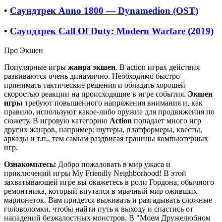
•
Саундтрек Anno 1800 — Dynamedion (OST)
•
Саундтрек Call Of Duty: Modern Warfare (2019)
Про Экшен
Популярные игры
жанра экшен
. В action играх действия
развиваются очень динамично. Необходимо быстро
принимать тактические решения и обладать хорошей
скоростью реакции на происходящие в игре события.
Экшен
игры
требуют повышенного напряжения внимания и, как
правило, используют какое-либо оружие для продвижения по
сюжету. В игровую категорию
Action
попадает много игр
других жанров, например: шутеры, платформеры, квесты,
аркады и т.п., тем самым раздвигая границы компьютерных
игр.
Ознакомьтесь:
Добро пожаловать в мир ужаса и
приключений игры My Friendly Neighborhood! В этой
захватывающей игре вы окажетесь в роли Гордона, обычного
ремонтника, который впутался в мрачный мир оживших
марионеток. Вам придется выживать и разгадывать сложные
головоломки, чтобы найти путь к выходу и спастись от
нападений безжалостных монстров. В "Моем Дружелюбном