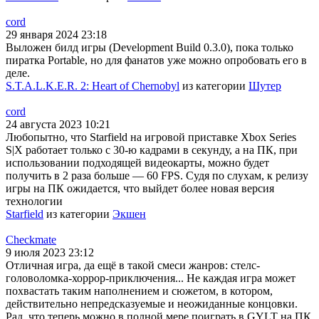
cord
29 января 2024 23:18
Выложен билд игры (Development Build 0.3.0), пока только
пиратка Portable, но для фанатов уже можно опробовать его в
деле.
S.T.A.L.K.E.R. 2: Heart of Chernobyl
из категории
Шутер
cord
24 августа 2023 10:21
Любопытно, что Starfield на игровой приставке Xbox Series
S|X работает только с 30-ю кадрами в секунду, а на ПК, при
использовании подходящей видеокарты, можно будет
получить в 2 раза больше — 60 FPS. Судя по слухам, к релизу
игры на ПК ожидается, что выйдет более новая версия
технологии
Starfield
из категории
Экшен
Checkmate
9 июля 2023 23:12
Отличная игра, да ещё в такой смеси жанров: стелс-
головоломка-хоррор-приключения... Не каждая игра может
похвастать таким наполнением и сюжетом, в котором,
действительно непредсказуемые и неожиданные концовки.
Рад, что теперь можно в полной мере поиграть в GYLT на ПК