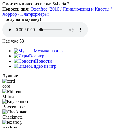
Да, есть такая и даже с дополнительной модификацией
Смотреть видео
из игры:
Syberia 3
StarCraft Cartooned (мультяшки).
Новость дня:
Oxenfree (2016 / Приключения и Квесты /
Вот она:
StarCraft Remastered
Хоррор / Платформеры)
Послушать музыку!
Grisha
:
Очень понравился сайт. Пожалуй я останусь здесь.
Есть ли игра Starcraft, но ремастер?
Нас уже
53
Mifman
:
Музыка из игр
Цитата: Петрушка
Все игры
добавьте скачивание моей любимой игры Escape From Tarkov!
Новости
Видео из игр
Игра добавлена и доступна к скачиванию:
Escape From Tarkov
Лучшие
cord
Петрушка
:
добротный сайт, только добавьте скачивание
моей любимой игры Escape From Tarkov!
Mifman
Boycenunse
Checkmate
:
Алёна
,
Просто нужно зарегистрироваться и тогда будет доступен
Checkmate
торрент-файл. Там написано, что ссылка скрыта (убран
торрент — µ) видимо из-за того, что "наехал"
lexafrog