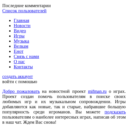
DmitrieGaming
:
Можете добавить на сайте Hogwarts Legacy и
Последние комментарии
Palworld?
Список пользователей
Главная
Checkmate
:
ometu
,
Новости
Что ты имеешь ввиду? На этом сайте игровые новости для
Видео
всех категорий людей, которые в той или иной форме
Игры
интересуются играми и геймерской индустрией в целом.
Музыка
Велкам
Енот
ometu
:
новости для женщин
Связь с нами
О нас
Контакты
Mifman
:
Цитата: lexafrog
создать аккаунт
Обновите, пожалуйста, игру Garry's Mod
войти с помошью
Игра обновлена
Добро пожаловать
на новостной проект
mifman.ru
о играх.
Проект создан помочь пользователям в поиске своих
любимых игр и их музыкальном сопровождении. Игры
lexafrog
:
Обновите, пожалуйста, игру Garry's Mod. Много
добавляются как новые, так и старые, набравшие большую
обнов вышло, а на сайте старенькая...
популярность среди игроманов. Вы можете
подсказать
пользователям о наиболее интересных играх, написав об этом
в наш чат. Ждем Вас снова!
cord
:
Grisha
,