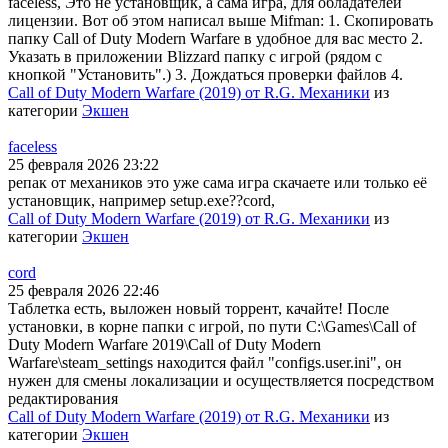
faceless, Это не установщик, а сама игра, для обладателей
лицензии. Вот об этом написал выше Mifman: 1. Скопировать
папку Call of Duty Modern Warfare в удобное для вас место 2.
Указать в приложении Blizzard папку с игрой (рядом с
кнопкой "Установить".) 3. Дождаться проверки файлов 4.
Call of Duty Modern Warfare (2019) от R.G. Механики
из
категории
Экшен
faceless
25 февраля 2026 23:22
репак от механиков это уже сама игра скачаете или только её
установщик, например setup.exe??cord,
Call of Duty Modern Warfare (2019) от R.G. Механики
из
категории
Экшен
cord
25 февраля 2026 22:46
Таблетка есть, выложен новый торрент, качайте! После
установки, в корне папки с игрой, по пути C:\Games\Call of
Duty Modern Warfare 2019\Call of Duty Modern
Warfare\steam_settings находится файл "configs.user.ini", он
нужен для смены локализации и осуществляется посредством
редактирования
Call of Duty Modern Warfare (2019) от R.G. Механики
из
категории
Экшен