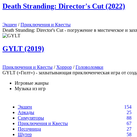
Death Stranding: Director's Cut (2022)
Экшен
/
Приключения и Квесты
Death Stranding: Director's Cut - погружение в мистическое и 
GYLT (2019)
Приключения и Квесты
/
Хоррор
/
Головоломки
GYLT («Гилт») - захватывающая приключенческая игра от созда
Игровые жанры
Музыка из игр
Экшен
154
Аркады
25
Симуляторы
88
Приключения и Квесты
67
Песочница
27
Шутер
58