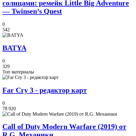
солнцами: ремейк Little Big Adventure
— Twinsen’s Quest
0
542
BATYA
0
329
Топ материалы
Far Cry 3 - редактор карт
0
78 920
Call of Duty Modern Warfare (2019) от
R.G. Механики