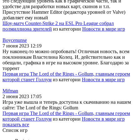
это следующий уровень как в графической части, так и
удобстве для разработки новых карт, скинов и т.п.
Присутствие Hammer Editor (редактора уровней от Valve)
добавляет ему новый
Шоу-матч Counter-Strike 2 на ESL Pro League собрал
полмиллиона зрителей
из категории
Новости в мире игр
Boycenunse
7 июня 2023 12:19
Ну наконец-то можно опробовать! Отличная новость, всем
поклонникам Властелина Колец. И, действительно как и
обещали, графика в игре на высоком уровне. Благодарю за
торрент
Первая игра The Lord of the Rings - Gollum, главным героем
которой станет Голлум
из категории
Новости в мире игр
Mifman
2 июня 2023 17:05
Игра уже вышла и теперь доступна к скачиванию на нашем
сайте: The Lord of the Rings: Gollum
Первая игра The Lord of the Rings - Gollum, главным героем
которой станет Голлум
из категории
Новости в мире игр
показать все
Список игр