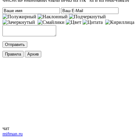
Что-то не припомню такой игры на ПК, да и на приставках
тоже. Есть только одна мысль – это онлайн игра-одевалка
Hilary Duff and Her Baby.
На сайте нет онлайн игр. А вообще, Хилари Дафф – это
актриса
eatablesample80
:
Хилари Дафф
Mifman
:
DmitrieGaming
,
Добавлена игра
Palworld
c возможностью онлайн игры.
cord
:
DmitrieGaming
,
Добавлена игра
Hogwarts Legacy – Digital Deluxe Edition
с
русской озвучкой и кучей дополнений. Palworld будет чуть
позже.
ifapux
:
Точно, тоже вспомнил про эти игры. Добавьте на сайт
Palworld и Hogwarts Legacy, – обе просто улёт
чат
mifman.ru