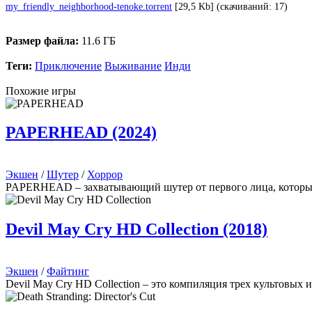
my_friendly_neighborhood-tenoke.torrent
[29,5 Kb] (cкачиваний: 17)
Размер файла:
11.6 ГБ
Теги:
Приключение
Выживание
Инди
Похожие игры
PAPERHEAD (2024)
Экшен
/
Шутер
/
Хоррор
PAPERHEAD – захватывающий шутер от первого лица, который
Devil May Cry HD Collection (2018)
Экшен
/
Файтинг
Devil May Cry HD Collection – это компиляция трех культовых