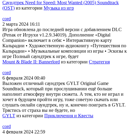
Саундтрек Need for Speed: Most Wanted (2005) Soundtrack
(OST)
из категории
Музыка из игр
cord
2 марта 2024 16:11
Игра обновлена до последней версии с добавлением DLC
(Репак от Игрухи v1.2.9.34019). Дополнение «Digital
Companion» включает в себя: • Интерактивную карту
Кальрадии • Художественную аудиокнигу «Путешествия по
Кальрадии» • Музыкальные композиции из игры • Эскизы к
игре Полный саундтрек к игре, будет
Mount & Blade II: Bannerlord
из категории
Стратегия
cord
6 февраля 2024 00:40
Выложен отличный саундтрек GYLT Original Game
Soundtrack, который при прослушивании ещё больше
наполнит атмосферу внутри сюжета. А тем, кто не играл и
хочет в будущем пройти игру, тоже советую скачать или
слушать онлайн саундтрек, ну и, конечно поиграть в GYLT.
Трястись от страха вы не будете, но
GYLT
из категории
Приключения и Квесты
cord
4 февраля 2024 22:59