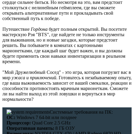
сердце сильнее биться. Но несмотря на это, вам предстоит
В этом чате Вы можете общаться. Пишите свои отзывы и
столкнуться с нелинейным геймплеем, где вы сможете
комментарии к играм.
открывать альтернативные пути и прокладывать свой
собственный путь к победе.
Путешествие
Гордона
будет полным открытий. Вы посетите
мастерскую Рэя "BTS", где найдете не только инструменты
для выживания, но и новые загадки, которые предстоит
решить. Вы побываете в комнатах с картонными
марионетками, где каждый шаг будет важен, и вы должны
будете применить свои навыки инвентаризации в реальном
времени.
"Мой Дружелюбный Сосед" - это игра, которая погрузит вас в
мир
ужаса и приключений
. Готовьтесь к незабываемому опыту,
где ваша выживаемость зависит от вашей смекалки, реакции и
способности противостоять мрачным марионеткам. Сможете
ли вы найти выход из этой ловушки и вернуться в мир
нормальности?
Системные требования на ПК:
ОС:
Windows 7 64-bit или позднее
Процессор:
Quad Core 2.5 GHz
Оперативная память:
8 ГБ ОЗУ
Видеокарта:
NVIDIA GTX 470 / AMD Radeon 6870 HD