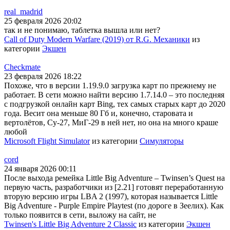
real_madrid
25 февраля 2026 20:02
так и не понимаю, таблетка вышла или нет?
Call of Duty Modern Warfare (2019) от R.G. Механики
из
категории
Экшен
Checkmate
23 февраля 2026 18:22
Похоже, что в версии 1.19.9.0 загрузка карт по прежнему не
работает. В сети можно найти версию 1.7.14.0 – это последняя
с подгрузкой онлайн карт Bing, тех самых старых карт до 2020
года. Весит она меньше 80 Гб и, конечно, старовата и
вертолётов, Су-27, МиГ-29 в ней нет, но она на много краше
любой
Microsoft Flight Simulator
из категории
Симуляторы
cord
24 января 2026 00:11
После выхода ремейка Little Big Adventure – Twinsen’s Quest на
первую часть, разработчики из [2.21] готовят переработанную
вторую версию игры LBA 2 (1997), которая называется Little
Big Adventure - Purple Empire Playtest (по дороге в Зеелих). Как
только появится в сети, выложу на сайт, не
Twinsen's Little Big Adventure 2 Classic
из категории
Экшен