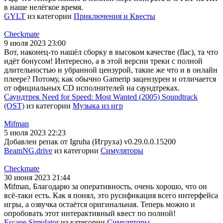
в наше нелёгкое время.
GYLT
из категории
Приключения и Квесты
Checkmate
9 июля 2023 23:00
Вот, наконец-то нашёл сборку в высоком качестве (flac), та что
идёт бонусом! Интересно, а в этой версии треки с полной
длительностью и убранной цензурой, такие же что и в онлайн
плеере? Потому, как обычно Gamerip зацензурен и отличается
от официальных CD исполнителей на саундтреках.
Саундтрек Need for Speed: Most Wanted (2005) Soundtrack
(OST)
из категории
Музыка из игр
Mifman
5 июля 2023 22:23
Добавлен репак от Igruha (Игруха) v0.29.0.0.15200
BeamNG.drive
из категории
Симуляторы
Checkmate
30 июня 2023 21:44
Mifman, Благодарю за оперативность, очень хорошо, что он
всё-таки есть. Как я понял, это русификация всего интерфейса
игры, а озвучка остаётся оригинальная. Теперь можно и
опробовать этот интерактивный квест по полной!
Escape Simulator
из категории
Симуляторы