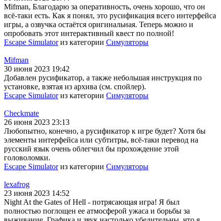
Mifman, Благодарю за оперативность, очень хорошо, что он
всё-таки есть. Как я понял, это русификация всего интерфейса
игры, а озвучка остаётся оригинальная. Теперь можно и
опробовать этот интерактивный квест по полной!
Escape Simulator
из категории
Симуляторы
Mifman
30 июня 2023 19:42
Добавлен русификатор, а также небольшая инструкция по
установке, взятая из архива (см. спойлер).
Escape Simulator
из категории
Симуляторы
Checkmate
26 июня 2023 23:13
Любопытно, конечно, а русификатор к игре будет? Хотя бы
элементы интерфейса или субтитры, всё-таки перевод на
русский язык очень облегчил бы прохождение этой
головоломки.
Escape Simulator
из категории
Симуляторы
lexafrog
23 июня 2023 14:52
Night At the Gates of Hell - потрясающая игра! Я был
полностью поглощен ее атмосферой ужаса и борьбы за
выживание. Графика и звук настолько убедительны, что я