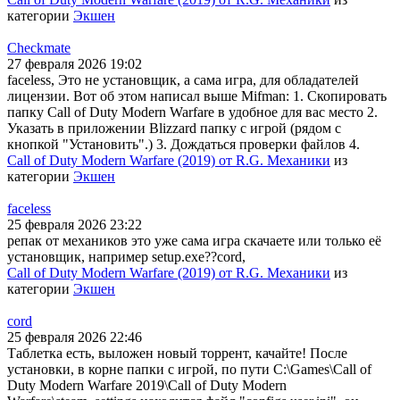
категории
Экшен
Checkmate
27 февраля 2026 19:02
faceless, Это не установщик, а сама игра, для обладателей
лицензии. Вот об этом написал выше Mifman: 1. Скопировать
папку Call of Duty Modern Warfare в удобное для вас место 2.
Указать в приложении Blizzard папку с игрой (рядом с
кнопкой "Установить".) 3. Дождаться проверки файлов 4.
Call of Duty Modern Warfare (2019) от R.G. Механики
из
категории
Экшен
faceless
25 февраля 2026 23:22
репак от механиков это уже сама игра скачаете или только её
установщик, например setup.exe??cord,
Call of Duty Modern Warfare (2019) от R.G. Механики
из
категории
Экшен
cord
25 февраля 2026 22:46
Таблетка есть, выложен новый торрент, качайте! После
установки, в корне папки с игрой, по пути C:\Games\Call of
Duty Modern Warfare 2019\Call of Duty Modern