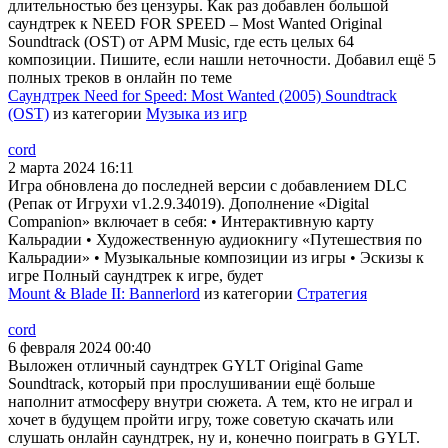
длительностью без цензуры. Как раз добавлен большой
саундтрек к NEED FOR SPEED – Most Wanted Original
Soundtrack (OST) от APM Music, где есть целых 64
композиции. Пишите, если нашли неточности. Добавил ещё 5
полных треков в онлайн по теме
Саундтрек Need for Speed: Most Wanted (2005) Soundtrack
(OST)
из категории
Музыка из игр
cord
2 марта 2024 16:11
Игра обновлена до последней версии с добавлением DLC
(Репак от Игрухи v1.2.9.34019). Дополнение «Digital
Companion» включает в себя: • Интерактивную карту
Кальрадии • Художественную аудиокнигу «Путешествия по
Кальрадии» • Музыкальные композиции из игры • Эскизы к
игре Полный саундтрек к игре, будет
Mount & Blade II: Bannerlord
из категории
Стратегия
cord
6 февраля 2024 00:40
Выложен отличный саундтрек GYLT Original Game
Soundtrack, который при прослушивании ещё больше
наполнит атмосферу внутри сюжета. А тем, кто не играл и
хочет в будущем пройти игру, тоже советую скачать или
слушать онлайн саундтрек, ну и, конечно поиграть в GYLT.