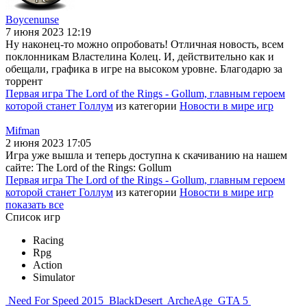
Boycenunse
7 июня 2023 12:19
Ну наконец-то можно опробовать! Отличная новость, всем
поклонникам Властелина Колец. И, действительно как и
обещали, графика в игре на высоком уровне. Благодарю за
торрент
Первая игра The Lord of the Rings - Gollum, главным героем
которой станет Голлум
из категории
Новости в мире игр
Mifman
2 июня 2023 17:05
Игра уже вышла и теперь доступна к скачиванию на нашем
сайте: The Lord of the Rings: Gollum
Первая игра The Lord of the Rings - Gollum, главным героем
которой станет Голлум
из категории
Новости в мире игр
показать все
Список игр
Racing
Rpg
Action
Simulator
Need For Speed 2015
BlackDesert
ArcheAge
GTA 5