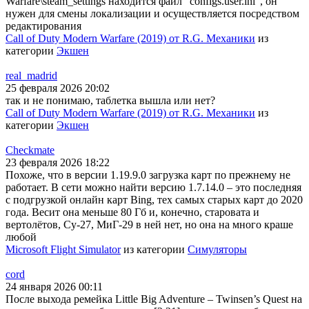
Warfare\steam_settings находится файл "configs.user.ini", он
нужен для смены локализации и осуществляется посредством
редактирования
Call of Duty Modern Warfare (2019) от R.G. Механики
из
категории
Экшен
real_madrid
25 февраля 2026 20:02
так и не понимаю, таблетка вышла или нет?
Call of Duty Modern Warfare (2019) от R.G. Механики
из
категории
Экшен
Checkmate
23 февраля 2026 18:22
Похоже, что в версии 1.19.9.0 загрузка карт по прежнему не
работает. В сети можно найти версию 1.7.14.0 – это последняя
с подгрузкой онлайн карт Bing, тех самых старых карт до 2020
года. Весит она меньше 80 Гб и, конечно, старовата и
вертолётов, Су-27, МиГ-29 в ней нет, но она на много краше
любой
Microsoft Flight Simulator
из категории
Симуляторы
cord
24 января 2026 00:11
После выхода ремейка Little Big Adventure – Twinsen’s Quest на