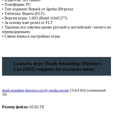
• Платформа: PC
• Тип издания: Repack от Igruha (Игруха)
• Таблетка: Вшита (FLT)
• Версия игры: 1.003 (Build 11041277)
• За основу взят релиз от FLT
• Удалены все озвучки кроме русской и английской / ничего не
перекодировано
• Смена языка в настройках игры
Скачать игру Death Stranding: Director's
Cut (2022) торрент по ссылкам ниже:
death-stranding-directors-cut-by-igruha.torrent
[314,8 Kb] (cкачиваний:
18)
Размер файла:
62.82 ГБ