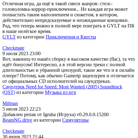
Отличная игра, да ещё в такой смеси жанров: стелс-
головоломка-хоррор-приключения... Не каждая игра может
похвастать таким наполнением и сюжетом, в котором,
действительно непредсказуемые и неожиданные концовки.
Рад, что теперь можно в полной мере поиграть в GYLT на ПК
в наше нелёгкое время.
GYLT
из категории
Приключения и Квесты
Checkmate
9 июля 2023 23:00
Вот, наконец-то нашёл сборку в высоком качестве (flac), та что
идёт бонусом! Интересно, а в этой версии треки с полной
длительностью и убранной цензурой, такие же что и в онлайн
плеере? Потому, как обычно Gamerip зацензурен и отличается
от официальных CD исполнителей на саундтреках.
Саундтрек Need for Speed: Most Wanted (2005) Soundtrack
(OST)
из категории
Музыка из игр
Mifman
5 июля 2023 22:23
Добавлен репак от Igruha (Игруха) v0.29.0.0.15200
BeamNG.drive
из категории
Симуляторы
Checkmate
30 июня 2023 21:44