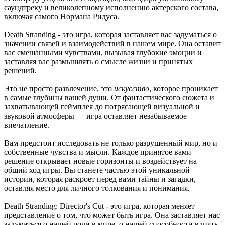
саундтреку и великолепному исполнению актерского состава,
включая самого Нормана Ридуса.
Death Stranding - это игра, которая заставляет вас задуматься о
значении связей и взаимодействий в нашем мире. Она оставит
вас смешанными чувствами, вызывая глубокие эмоции и
заставляя вас размышлять о смысле жизни и принятых
решений.
Это не просто развлечение, это
искусство
, которое проникает
в самые глубины вашей души. От фантастического сюжета и
захватывающей геймплея до потрясающей визуальной и
звуковой атмосферы — игра оставляет незабываемое
впечатление.
Вам предстоит исследовать не только разрушенный мир, но и
собственные чувства и мысли. Каждое принятое вами
решение открывает новые горизонты и воздействует на
общий ход игры. Вы станете частью этой уникальной
истории, которая раскроет перед вами тайны и загадки,
оставляя место для личного толкования и понимания.
Death Stranding: Director's Cut - это игра, которая меняет
представление о том, что может быть игра. Она заставляет нас
задуматься о нашей роли в мире, о нашей способности влиять