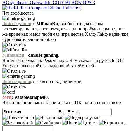
AC:syndicate
Overwatch
COD: BLACK OPS 3
Half-life 2
Чат сообщества
dmitrie gaming
:
MifmanRu
, вообще то для начала
рекомендуюу поздароваться, а так да попробую игрушку она
же вроде как и моя любимая игра дества Халф Лайф надвижке
сурс обяательно попробую
MifmanRu
:
dmitrie gaming
,
Я ничего не удалял. Рекомендую Вам скачать игру Fistful Of
Frags с нашего сайта - выдающийся геймплей!
dmitrie gaming
:
че вы чат удалили мой
cord
:
eatablesample80
,
Что-то не припомню такой игры на ПК, да и на приставках
тоже. Есть только одна мысль – это онлайн игра-одевалка
Hilary Duff and Her Baby.
На сайте нет онлайн игр. А вообще, Хилари Дафф – это
актриса