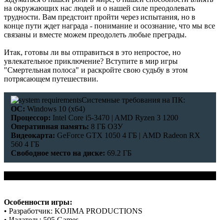
на окружающих нас людей и о нашей силе преодолевать
трудности. Вам предстоит пройти через испытания, но в
конце пути ждет награда - понимание и осознание, что мы все
связаны и вместе можем преодолеть любые преграды.
Итак, готовы ли вы отправиться в это непростое, но
увлекательное приключение? Вступите в мир игры
"Смертельная полоса" и раскройте свою судьбу в этом
потрясающем путешествии.
Системные требования на ПК:
ОС:
Windows 10 (х64)
Процессор:
Intel Core i5-3470 | AMD Ryzen 3 1200
Оперативная память:
8 ГБ ОЗУ
Видеокарта:
GeForce GTX 1050 4 ГБ | AMD Radeon RX
560 4 ГБ
Свободное место на диске:
69.2 ГБ
Особенности игры:
• Разработчик: KOJIMA PRODUCTIONS
• Издатель: 505 Games