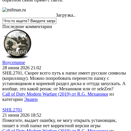
Загрузка..
Последние комментарии
Boycenunse
28 июня 2026 21:02
SHIL2701, Скорее всего путь к папке имеет русские символы
(кириллицу). Можно попробовать перенести папку с
установщиком в корневой раздел диска и оттуда запускать. А
вообще, это какой репак: от Механиков или от seleZen?
Call of Duty Modern Warfare (2019) от R.G. Механики
из
категории
Экшен
SHIL2701
21 июня 2026 18:52
Помогите, выдает ошибку, не могу открыть установщик,
пишет в этой папке нет корректной версии игры
Call of Duty Modern Warfare (2019) от R.G. Механики
из