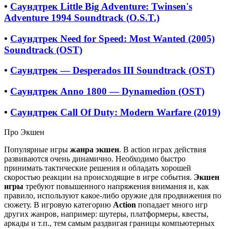
•
Саундтрек Little Big Adventure: Twinsen's
Adventure 1994 Soundtrack (O.S.T.)
•
Саундтрек Need for Speed: Most Wanted (2005)
Soundtrack (OST)
•
Саундтрек — Desperados III Soundtrack (OST)
•
Саундтрек Anno 1800 — Dynamedion (OST)
•
Саундтрек Call Of Duty: Modern Warfare (2019)
Про Экшен
Популярные игры
жанра экшен
. В action играх действия
развиваются очень динамично. Необходимо быстро
принимать тактические решения и обладать хорошей
скоростью реакции на происходящие в игре события.
Экшен
игры
требуют повышенного напряжения внимания и, как
правило, используют какое-либо оружие для продвижения по
сюжету. В игровую категорию
Action
попадает много игр
других жанров, например: шутеры, платформеры, квесты,
аркады и т.п., тем самым раздвигая границы компьютерных