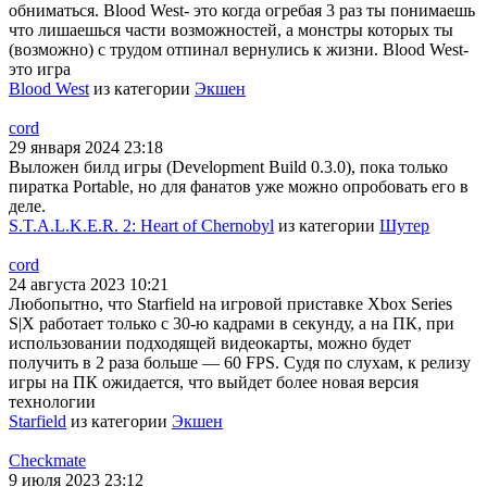
обниматься. Blood West- это когда огребая 3 раз ты понимаешь
что лишаешься части возможностей, а монстры которых ты
(возможно) с трудом отпинал вернулись к жизни. Blood West-
это игра
Blood West
из категории
Экшен
cord
29 января 2024 23:18
Выложен билд игры (Development Build 0.3.0), пока только
пиратка Portable, но для фанатов уже можно опробовать его в
деле.
S.T.A.L.K.E.R. 2: Heart of Chernobyl
из категории
Шутер
cord
24 августа 2023 10:21
Любопытно, что Starfield на игровой приставке Xbox Series
S|X работает только с 30-ю кадрами в секунду, а на ПК, при
использовании подходящей видеокарты, можно будет
получить в 2 раза больше — 60 FPS. Судя по слухам, к релизу
игры на ПК ожидается, что выйдет более новая версия
технологии
Starfield
из категории
Экшен
Checkmate
9 июля 2023 23:12