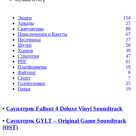
Экшен
154
Аркады
25
Симуляторы
88
Приключения и Квесты
67
Песочница
27
Шутер
58
Хоррор
39
Стратегия
47
РПГ
61
Платформеры
19
Файтинг
8
Спорт
7
Головоломки
25
Гонки
19
•
Саундтрек Fallout 4 Deluxe Vinyl Soundtrack
•
Саундтрек GYLT – Original Game Soundtrack
(OST)