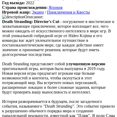
Год выхода:
2022
Страна происхождения:
Япония
cord
:
Boycenunse
,
Игровой жанр:
Экшен
/
Приключения и Квесты
Да, сделано. Добавил саундтрек Need for Speed: Most Wanted
Описание:
Soundtrack (OST):
Death Stranding: Director's Cut
- погружение в мистическое и
скачать
захватывающее приключение, которое воплощает все, чего
можно ожидать от искусственного интеллекта в мире игр. В
Представлено несколько ссылок на скачивание (торрент,
этой уникальной гибридной игре от Hideo Kojima и его
архив и FLAC), но основной – Unofficial Game Soundtrack
команды вас ждет увлекательное путешествие в
OST. На странице можно послушать онлайн полную версию,
постапокалиптическом мире, где каждое действие имеет
включая треки от Paul Linford
значение и принимаете решения, которые будут иметь
Сборник получился добротный, наслаждайтесь!
долгосрочные последствия.
Death Stranding представляет собой
улучшенную версию
оригинальной игры, которая была выпущена в 2019 году.
Boycenunse
:
Добавьте пожалуйста саундтрек из игры NFS
Новая версия игры предлагает игрокам еще больше
Most Wanted, которая 2005 года.
возможностей и контента, чтобы окунуться в этот
потрясающий мир. Вы встретите новых персонажей,
расширенные локации и более сложные задания, которые
Mifman
:
Добро пожаловать на игровой сайт mifman.ru
будут проверять вашу выносливость и интеллект.
Делитесь играми с друзьями и добавляйте сайт в избранное.
История разворачивается в будущем, после загадочного
В этом чате Вы можете общаться. Пишите свои отзывы и
события, называемого
"Death Stranding"
. Это событие привело
комментарии к играм.
к разрушению обычного порядка мира и созданию
параллельной реальности, известной как "Пляж". В роли Сэма