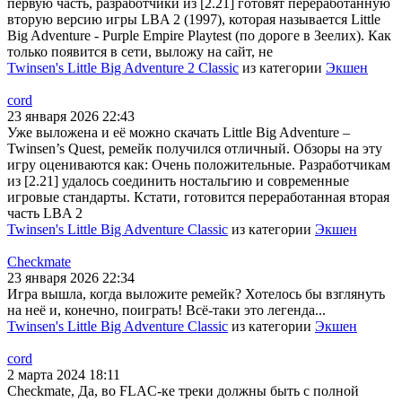
первую часть, разработчики из [2.21] готовят переработанную
вторую версию игры LBA 2 (1997), которая называется Little
Big Adventure - Purple Empire Playtest (по дороге в Зеелих). Как
только появится в сети, выложу на сайт, не
Twinsen's Little Big Adventure 2 Classic
из категории
Экшен
cord
23 января 2026 22:43
Уже выложена и её можно скачать Little Big Adventure –
Twinsen’s Quest, ремейк получился отличный. Обзоры на эту
игру оцениваются как: Очень положительные. Разработчикам
из [2.21] удалось соединить ностальгию и современные
игровые стандарты. Кстати, готовится переработанная вторая
часть LBA 2
Twinsen's Little Big Adventure Classic
из категории
Экшен
Checkmate
23 января 2026 22:34
Игра вышла, когда выложите ремейк? Хотелось бы взглянуть
на неё и, конечно, поиграть! Всё-таки это легенда...
Twinsen's Little Big Adventure Classic
из категории
Экшен
cord
2 марта 2024 18:11
Checkmate, Да, во FLAC-ке треки должны быть с полной