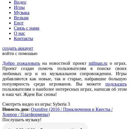
Видео
всех категорий людей, которые в той или иной форме
Игры
интересуются играми и геймерской индустрией в целом.
Музыка
Велкам
Енот
ometu
:
новости для женщин
Связь с нами
О нас
Контакты
Mifman
:
Цитата: lexafrog
создать аккаунт
Обновите, пожалуйста, игру Garry's Mod
войти с помошью
Игра обновлена
Добро пожаловать
на новостной проект
mifman.ru
о играх.
Проект создан помочь пользователям в поиске своих
любимых игр и их музыкальном сопровождении. Игры
lexafrog
:
Обновите, пожалуйста, игру Garry's Mod. Много
добавляются как новые, так и старые, набравшие большую
обнов вышло, а на сайте старенькая...
популярность среди игроманов. Вы можете
подсказать
пользователям о наиболее интересных играх, написав об этом
в наш чат. Ждем Вас снова!
cord
:
Grisha
,
Да, есть такая и даже с дополнительной модификацией
Смотреть видео
из игры:
Syberia 3
StarCraft Cartooned (мультяшки).
Новость дня:
Oxenfree (2016 / Приключения и Квесты /
Вот она:
StarCraft Remastered
Хоррор / Платформеры)
Послушать музыку!
Grisha
:
Очень понравился сайт. Пожалуй я останусь здесь.