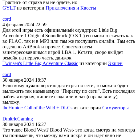
Трястись от страха вы не будете, но
GYLT
из категории
Приключения и Квесты
cord
4 февраля 2024 22:59
Для этой игры есть официальный саундтрек: Little Big
Adventure 1 Original Soundtrack (O.S.T.) его можно скачать как
во FLAC, так и в MP3 или там же послушать онлайн. Там есть
отдельно ArtBook и прочее. Советую всем
заинтересовавшимся игрой LBA 1. Кстати, скоро выйдет
ремейк на первую часть, движок
Twinsen's Little Big Adventure Classic
из категории
Экшен
cord
30 января 2024 18:37
Если кому нужно версию для игры по сети, то можно будет
выложить так называемую "Пиратку по сети". Есть последняя
рабочая версия, пишите сюда или в чат (справа внизу),
выложу.
theHunter: Call of the Wild + DLCs
из категории
Симуляторы
DmitrieGaming
30 января 2024 16:27
Что такое Blood West? Blood West- это когда смотря на монстра
ты понимаешь, что между вами искра и он идёт явно не