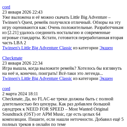
cord
23 января 2026 22:43
Уже выложена и её можно скачать Little Big Adventure –
Twinsen’s Quest, ремейк получился отличный. Обзоры на эту
игру оцениваются как: Очень положительные. Разработчикам
из [2.21] удалось соединить ностальгию и современные
игровые стандарты. Кстати, готовится переработанная вторая
часть LBA 2
Twinsen's Little Big Adventure Classic
из категории
Экшен
Checkmate
23 января 2026 22:34
Игра вышла, когда выложите ремейк? Хотелось бы взглянуть
на неё и, конечно, поиграть! Всё-таки это легенда...
Twinsen's Little Big Adventure Classic
из категории
Экшен
cord
2 марта 2024 18:11
Checkmate, Да, во FLAC-ке треки должны быть с полной
длительностью без цензуры. Как раз добавлен большой
саундтрек к NEED FOR SPEED – Most Wanted Original
Soundtrack (OST) от APM Music, где есть целых 64
композиции. Пишите, если нашли неточности. Добавил ещё 5
полных треков в онлайн по теме