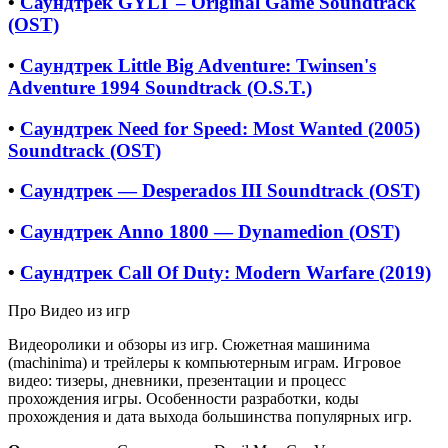
•
Саундтрек GYLT – Original Game Soundtrack
(OST)
•
Саундтрек Little Big Adventure: Twinsen's
Adventure 1994 Soundtrack (O.S.T.)
•
Саундтрек Need for Speed: Most Wanted (2005)
Soundtrack (OST)
•
Саундтрек — Desperados III Soundtrack (OST)
•
Саундтрек Anno 1800 — Dynamedion (OST)
•
Саундтрек Call Of Duty: Modern Warfare (2019)
Про Видео из игр
Видеоролики и обзоры из игр. Сюжетная машинима
(machinima) и трейлеры к компьютерным играм. Игровое
видео: тизеры, дневники, презентации и процесс
прохождения игры. Особенности разработки, коды
прохождения и дата выхода большинства популярных игр.