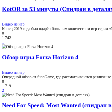
В этом чате Вы можете общаться. Пишите свои отзывы и
KotOR за 53 минуты (Спидран в деталях) 
комментарии к играм.
Видео из игр
Конец 2019 года был одарён большим количеством игр серии «
0
1 742
1
Обзор игры Forza Horizon 4
Видео из игр
Очередной обзор от StopGame, где рассматриваются различные
0
1 719
2
Need For Speed: Most Wanted (спидран в