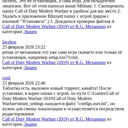
faceless, Это не установщик, а сама игра, для обладателей
лицензии. Вот об этом написал выше Mifman: 1. Скопировать
папку Call of Duty Modern Warfare в удобное для вас место 2.
Указать в приложении Blizzard папку с игрой (рядом с
кнопкой "Установить".) 3. Дождаться проверки файлов 4.
Call of Duty Modern Warfare (2019) от R.G. Механики
из
категории
Экшен
faceless
25 февраля 2026 23:22
репак от механиков это уже сама игра скачаете или только её
установщик, например setup.exe??cord,
Call of Duty Modern Warfare (2019) от R.G. Механики
из
категории
Экшен
cord
25 февраля 2026 22:46
Таблетка есть, выложен новый торрент, качайте! После
установки, в корне папки с игрой, по пути C:\Games\Call of
Duty Modern Warfare 2019\Call of Duty Modern
Warfare\steam_settings находится файл "configs.user.ini", он
нужен для смены локализации и осуществляется посредством
редактирования
Call of Duty Modern Warfare (2019) от R.G. Механики
из
категории
Экшен