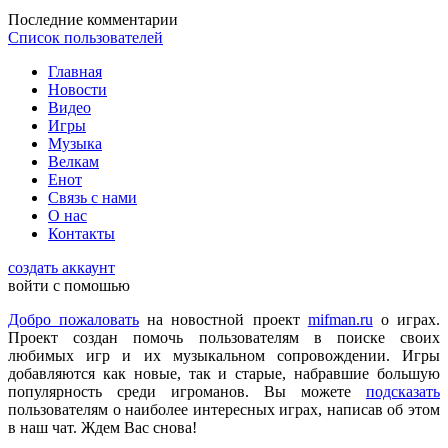
DmitrieGaming
:
Можете добавить на сайте Hogwarts Legacy и
Последние комментарии
Palworld?
Список пользователей
Главная
Checkmate
:
ometu
,
Новости
Что ты имеешь ввиду? На этом сайте игровые новости для
Видео
всех категорий людей, которые в той или иной форме
Игры
интересуются играми и геймерской индустрией в целом.
Музыка
Велкам
Енот
ometu
:
новости для женщин
Связь с нами
О нас
Контакты
Mifman
:
Цитата: lexafrog
создать аккаунт
Обновите, пожалуйста, игру Garry's Mod
войти с помошью
Игра обновлена
Добро пожаловать
на новостной проект
mifman.ru
о играх.
Проект создан помочь пользователям в поиске своих
любимых игр и их музыкальном сопровождении. Игры
lexafrog
:
Обновите, пожалуйста, игру Garry's Mod. Много
добавляются как новые, так и старые, набравшие большую
обнов вышло, а на сайте старенькая...
популярность среди игроманов. Вы можете
подсказать
пользователям о наиболее интересных играх, написав об этом
в наш чат. Ждем Вас снова!
cord
:
Grisha
,