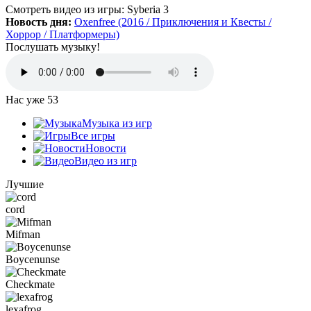
Да, есть такая и даже с дополнительной модификацией
Смотреть видео
из игры:
Syberia 3
StarCraft Cartooned (мультяшки).
Новость дня:
Oxenfree (2016 / Приключения и Квесты /
Вот она:
StarCraft Remastered
Хоррор / Платформеры)
Послушать музыку!
Grisha
:
Очень понравился сайт. Пожалуй я останусь здесь.
Есть ли игра Starcraft, но ремастер?
Нас уже
53
Mifman
:
Музыка из игр
Цитата: Петрушка
Все игры
добавьте скачивание моей любимой игры Escape From Tarkov!
Новости
Видео из игр
Игра добавлена и доступна к скачиванию:
Escape From Tarkov
Лучшие
cord
Петрушка
:
добротный сайт, только добавьте скачивание
моей любимой игры Escape From Tarkov!
Mifman
Boycenunse
Checkmate
:
Алёна
,
Просто нужно зарегистрироваться и тогда будет доступен
Checkmate
торрент-файл. Там написано, что ссылка скрыта (убран
торрент — µ) видимо из-за того, что "наехал"
lexafrog