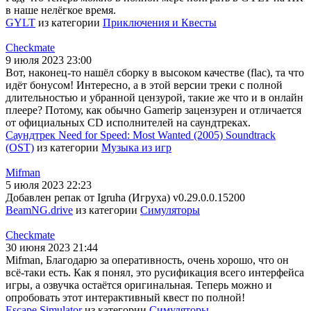
в наше нелёгкое время.
GYLT
из категории
Приключения и Квесты
Checkmate
9 июля 2023 23:00
Вот, наконец-то нашёл сборку в высоком качестве (flac), та что
идёт бонусом! Интересно, а в этой версии треки с полной
длительностью и убранной цензурой, такие же что и в онлайн
плеере? Потому, как обычно Gamerip зацензурен и отличается
от официальных CD исполнителей на саундтреках.
Саундтрек Need for Speed: Most Wanted (2005) Soundtrack
(OST)
из категории
Музыка из игр
Mifman
5 июля 2023 22:23
Добавлен репак от Igruha (Игруха) v0.29.0.0.15200
BeamNG.drive
из категории
Симуляторы
Checkmate
30 июня 2023 21:44
Mifman, Благодарю за оперативность, очень хорошо, что он
всё-таки есть. Как я понял, это русификация всего интерфейса
игры, а озвучка остаётся оригинальная. Теперь можно и
опробовать этот интерактивный квест по полной!
Escape Simulator
из категории
Симуляторы