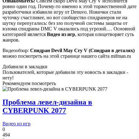
Ознакомьтесь:
Совсем скоро Devil May Cry V исполнится
ровно один год. Почему-то именно к этой торжественной дате
разработчики избавили игру от Denuvo. Новички стали
чуточку счастливее, но вот сообщество спидранеров не на
шутку перепугались: без зло получной системы защиты от
взлома спидраны DMC V оказались под угрозой.… Основной
категорией является
Видео из игр
, которая олицетворяет суть
жанров.
Видеообзор:
Спидран Devil May Cry V (Спидран в деталях)
можно посмотреть на этой странице нашего сайта mifman.ru
Добавили в закладки
Пользователей, которые добавили эту новость в закладки -
нету!
Рекомендуем посмотреть
Проблема левел-дизайна в
CYBERPUNK 2077
Видео из игр
0
494