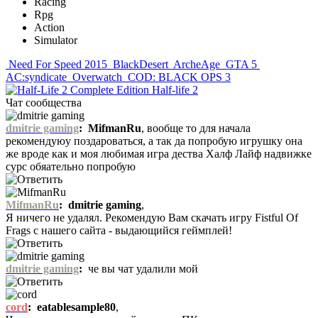
Racing
Rpg
Action
Simulator
Need For Speed 2015
BlackDesert
ArcheAge
GTA 5
AC:syndicate
Overwatch
COD: BLACK OPS 3
Half-life 2
Чат сообщества
dmitrie gaming
:
MifmanRu
, вообще то для начала
рекомендуюу поздароваться, а так да попробую игрушку она
же вроде как и моя любимая игра дества Халф Лайф надвижке
сурс обяательно попробую
MifmanRu
:
dmitrie gaming
,
Я ничего не удалял. Рекомендую Вам скачать игру Fistful Of
Frags с нашего сайта - выдающийся геймплей!
dmitrie gaming
:
че вы чат удалили мой
cord
:
eatablesample80
,