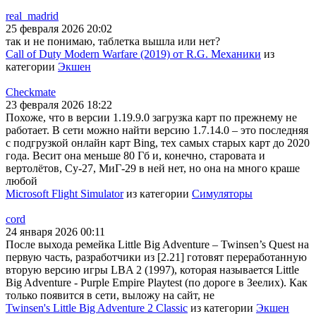
real_madrid
25 февраля 2026 20:02
так и не понимаю, таблетка вышла или нет?
Call of Duty Modern Warfare (2019) от R.G. Механики
из
категории
Экшен
Checkmate
23 февраля 2026 18:22
Похоже, что в версии 1.19.9.0 загрузка карт по прежнему не
работает. В сети можно найти версию 1.7.14.0 – это последняя
с подгрузкой онлайн карт Bing, тех самых старых карт до 2020
года. Весит она меньше 80 Гб и, конечно, старовата и
вертолётов, Су-27, МиГ-29 в ней нет, но она на много краше
любой
Microsoft Flight Simulator
из категории
Симуляторы
cord
24 января 2026 00:11
После выхода ремейка Little Big Adventure – Twinsen’s Quest на
первую часть, разработчики из [2.21] готовят переработанную
вторую версию игры LBA 2 (1997), которая называется Little
Big Adventure - Purple Empire Playtest (по дороге в Зеелих). Как
только появится в сети, выложу на сайт, не
Twinsen's Little Big Adventure 2 Classic
из категории
Экшен