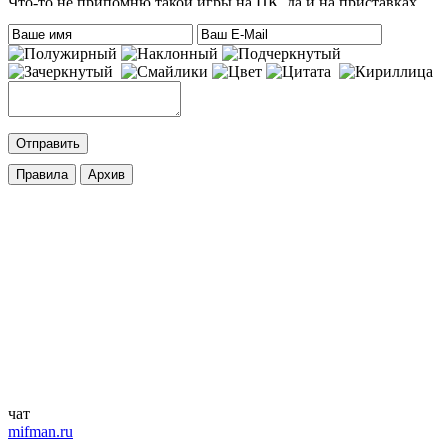
Что-то не припомню такой игры на ПК, да и на приставках
тоже. Есть только одна мысль – это онлайн игра-одевалка
Hilary Duff and Her Baby.
На сайте нет онлайн игр. А вообще, Хилари Дафф – это
актриса
eatablesample80
:
Хилари Дафф
Mifman
:
DmitrieGaming
,
Добавлена игра
Palworld
c возможностью онлайн игры.
cord
:
DmitrieGaming
,
Добавлена игра
Hogwarts Legacy – Digital Deluxe Edition
с
русской озвучкой и кучей дополнений. Palworld будет чуть
позже.
ifapux
:
Точно, тоже вспомнил про эти игры. Добавьте на сайт
Palworld и Hogwarts Legacy, – обе просто улёт
чат
mifman.ru