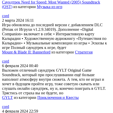
Саундтрек Need for Speed: Most Wanted (2005) Soundtrack
(OST)
из категории
Музыка из игр
cord
2 марта 2024 16:11
Игра обновлена до последней версии с добавлением DLC
(Репак от Игрухи v1.2.9.34019). Дополнение «Digital
Companion» включает в себя: • Интерактивную карту
Кальрадии • Художественную аудиокнигу «Путешествия по
Кальрадии» • Музыкальные композиции из игры • Эскизы к
игре Полный саундтрек к игре, будет
Mount & Blade II: Bannerlord
из категории
Стратегия
cord
6 февраля 2024 00:40
Выложен отличный саундтрек GYLT Original Game
Soundtrack, который при прослушивании ещё больше
наполнит атмосферу внутри сюжета. А тем, кто не играл и
хочет в будущем пройти игру, тоже советую скачать или
слушать онлайн саундтрек, ну и, конечно поиграть в GYLT.
Трястись от страха вы не будете, но
GYLT
из категории
Приключения и Квесты
cord
4 февраля 2024 22:59