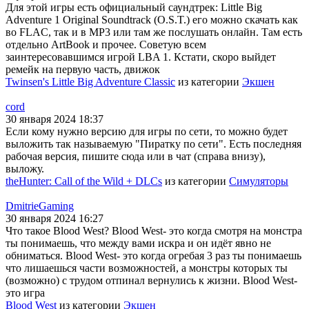
Для этой игры есть официальный саундтрек: Little Big
Adventure 1 Original Soundtrack (O.S.T.) его можно скачать как
во FLAC, так и в MP3 или там же послушать онлайн. Там есть
отдельно ArtBook и прочее. Советую всем
заинтересовавшимся игрой LBA 1. Кстати, скоро выйдет
ремейк на первую часть, движок
Twinsen's Little Big Adventure Classic
из категории
Экшен
cord
30 января 2024 18:37
Если кому нужно версию для игры по сети, то можно будет
выложить так называемую "Пиратку по сети". Есть последняя
рабочая версия, пишите сюда или в чат (справа внизу),
выложу.
theHunter: Call of the Wild + DLCs
из категории
Симуляторы
DmitrieGaming
30 января 2024 16:27
Что такое Blood West? Blood West- это когда смотря на монстра
ты понимаешь, что между вами искра и он идёт явно не
обниматься. Blood West- это когда огребая 3 раз ты понимаешь
что лишаешься части возможностей, а монстры которых ты
(возможно) с трудом отпинал вернулись к жизни. Blood West-
это игра
Blood West
из категории
Экшен