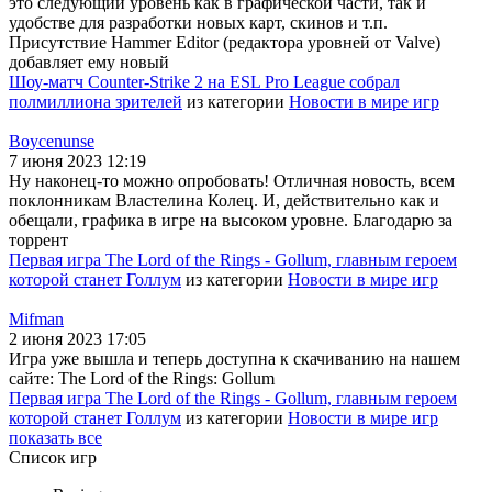
это следующий уровень как в графической части, так и
удобстве для разработки новых карт, скинов и т.п.
Присутствие Hammer Editor (редактора уровней от Valve)
добавляет ему новый
Шоу-матч Counter-Strike 2 на ESL Pro League собрал
полмиллиона зрителей
из категории
Новости в мире игр
Boycenunse
7 июня 2023 12:19
Ну наконец-то можно опробовать! Отличная новость, всем
поклонникам Властелина Колец. И, действительно как и
обещали, графика в игре на высоком уровне. Благодарю за
торрент
Первая игра The Lord of the Rings - Gollum, главным героем
которой станет Голлум
из категории
Новости в мире игр
Mifman
2 июня 2023 17:05
Игра уже вышла и теперь доступна к скачиванию на нашем
сайте: The Lord of the Rings: Gollum
Первая игра The Lord of the Rings - Gollum, главным героем
которой станет Голлум
из категории
Новости в мире игр
показать все
Список игр