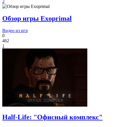
2
Обзор игры Exoprimal
Видео из игр
0
462
1
Half-Life: "Офисный комплекс"