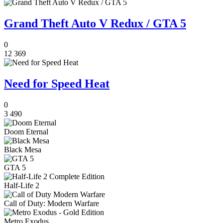
Grand Theft Auto V Redux / GTA 5
0
12 369
Need for Speed Heat
0
3 490
Doom Eternal
Black Mesa
GTA 5
Half-Life 2
Call of Duty: Modern Warfare
Metro Exodus