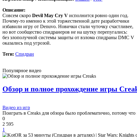
включая треки от Paul Linford
😁👏Огромная благодарность за труд. Не ожидал, что будет
Описание:
полный саундтрек в хорошем качестве. За flac отдельная
Совсем скоро
Devil May Cry V
исполнится ровно один год.
благодарность ✔
Почему-то именно к этой торжественной дате разработчики
избавили игру от Denuvo. Новички стали чуточку счастливее,
но вот сообщество спидранеров не на шутку перепугались:
cord
:
Boycenunse
,
без зло
получной системы защиты от взлома спидраны DMC V
Да, сделано. Добавил саундтрек Need for Speed: Most Wanted
оказались под угрозой.
Soundtrack (OST):
скачать
Теги:
Спидран
Представлено несколько ссылок на скачивание (торрент,
архив и FLAC), но основной – Unofficial Game Soundtrack
Популярное видео
OST. На странице можно послушать онлайн полную версию,
включая треки от Paul Linford
Сборник получился добротный, наслаждайтесь!
Обзор и полное прохождение игры Crea
Boycenunse
:
Добавьте пожалуйста саундтрек из игры NFS
Видео из игр
Most Wanted, которая 2005 года.
Поиграть в Creaks для обзора было проблематично, потому что 
0
2 595
Mifman
:
Добро пожаловать на игровой сайт mifman.ru
1
Делитесь играми с друзьями и добавляйте сайт в избранное.