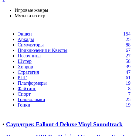
Игровые жанры
Музыка из игр
Экшен
154
Аркады
25
Симуляторы
88
Приключения и Квесты
67
Песочница
27
Шутер
58
Хоррор
39
Стратегия
47
РПГ
61
Платформеры
19
Файтинг
8
Спорт
7
Головоломки
25
Гонки
19
•
Саундтрек Fallout 4 Deluxe Vinyl Soundtrack