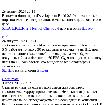
cord
29 января 2024 23:18
Выложен билд игры (Development Build 0.3.0), пока только
пиратка Portable, но для фанатов уже можно опробовать его в
деле.
S.T.A.L.K.E.R. 2: Heart of Chernobyl
из категории
Шутер
cord
24 августа 2023 10:21
Любопытно, что Starfield на игровой приставке Xbox Series
S|X работает только с 30-ю кадрами в секунду, а на ПК, при
использовании подходящей видеокарты, можно будет
получить в 2 раза больше — 60 FPS. Судя по слухам, к релизу
игры на ПК ожидается, что выйдет более новая версия
технологии
Starfield
из категории
Экшен
Checkmate
9 июля 2023 23:12
Отличная игра, да ещё в такой смеси жанров: стелс-
головоломка-хоррор-приключения... Не каждая игра может
похвастать таким наполнением и сюжетом, в котором,
действительно непредсказуемые и неожиданные концовки.
Рад, что теперь можно в полной мере поиграть в GYLT на ПК