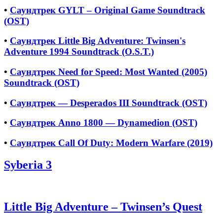
•
Саундтрек GYLT – Original Game Soundtrack
(OST)
•
Саундтрек Little Big Adventure: Twinsen's
Adventure 1994 Soundtrack (O.S.T.)
•
Саундтрек Need for Speed: Most Wanted (2005)
Soundtrack (OST)
•
Саундтрек — Desperados III Soundtrack (OST)
•
Саундтрек Anno 1800 — Dynamedion (OST)
•
Саундтрек Call Of Duty: Modern Warfare (2019)
Syberia 3
Little Big Adventure – Twinsen’s Quest