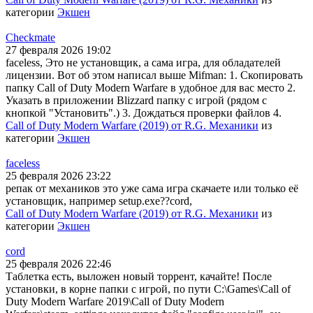
категории
Экшен
Checkmate
27 февраля 2026 19:02
faceless, Это не установщик, а сама игра, для обладателей
лицензии. Вот об этом написал выше Mifman: 1. Скопировать
папку Call of Duty Modern Warfare в удобное для вас место 2.
Указать в приложении Blizzard папку с игрой (рядом с
кнопкой "Установить".) 3. Дождаться проверки файлов 4.
Call of Duty Modern Warfare (2019) от R.G. Механики
из
категории
Экшен
faceless
25 февраля 2026 23:22
репак от механиков это уже сама игра скачаете или только её
установщик, например setup.exe??cord,
Call of Duty Modern Warfare (2019) от R.G. Механики
из
категории
Экшен
cord
25 февраля 2026 22:46
Таблетка есть, выложен новый торрент, качайте! После
установки, в корне папки с игрой, по пути C:\Games\Call of
Duty Modern Warfare 2019\Call of Duty Modern