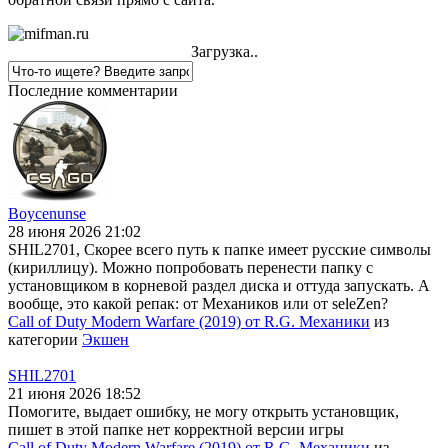
Загрузка..
Последние комментарии
Boycenunse
28 июня 2026 21:02
SHIL2701, Скорее всего путь к папке имеет русские символы
(кириллицу). Можно попробовать перенести папку с
установщиком в корневой раздел диска и оттуда запускать. А
вообще, это какой репак: от Механиков или от seleZen?
Call of Duty Modern Warfare (2019) от R.G. Механики
из
категории
Экшен
SHIL2701
21 июня 2026 18:52
Помогите, выдает ошибку, не могу открыть установщик,
пишет в этой папке нет корректной версии игры
Call of Duty Modern Warfare (2019) от R.G. Механики
из