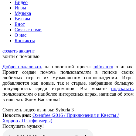
Видео
всех категорий людей, которые в той или иной форме
Игры
интересуются играми и геймерской индустрией в целом.
Музыка
Велкам
Енот
ometu
:
новости для женщин
Связь с нами
О нас
Контакты
Mifman
:
Цитата: lexafrog
создать аккаунт
Обновите, пожалуйста, игру Garry's Mod
войти с помошью
Игра обновлена
Добро пожаловать
на новостной проект
mifman.ru
о играх.
Проект создан помочь пользователям в поиске своих
любимых игр и их музыкальном сопровождении. Игры
lexafrog
:
Обновите, пожалуйста, игру Garry's Mod. Много
добавляются как новые, так и старые, набравшие большую
обнов вышло, а на сайте старенькая...
популярность среди игроманов. Вы можете
подсказать
пользователям о наиболее интересных играх, написав об этом
в наш чат. Ждем Вас снова!
cord
:
Grisha
,
Да, есть такая и даже с дополнительной модификацией
Смотреть видео
из игры:
Syberia 3
StarCraft Cartooned (мультяшки).
Новость дня:
Oxenfree (2016 / Приключения и Квесты /
Вот она:
StarCraft Remastered
Хоррор / Платформеры)
Послушать музыку!
Grisha
:
Очень понравился сайт. Пожалуй я останусь здесь.