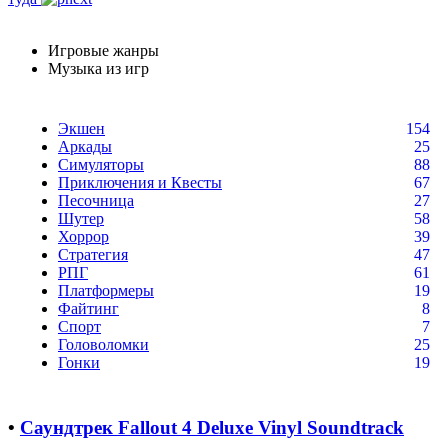
Игровые жанры
Музыка из игр
Экшен
154
Аркады
25
Симуляторы
88
Приключения и Квесты
67
Песочница
27
Шутер
58
Хоррор
39
Стратегия
47
РПГ
61
Платформеры
19
Файтинг
8
Спорт
7
Головоломки
25
Гонки
19
•
Саундтрек Fallout 4 Deluxe Vinyl Soundtrack