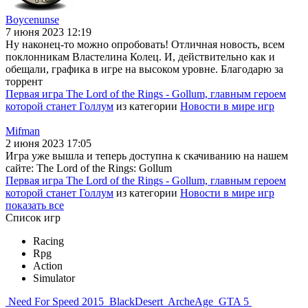
Boycenunse
7 июня 2023 12:19
Ну наконец-то можно опробовать! Отличная новость, всем
поклонникам Властелина Колец. И, действительно как и
обещали, графика в игре на высоком уровне. Благодарю за
торрент
Первая игра The Lord of the Rings - Gollum, главным героем
которой станет Голлум
из категории
Новости в мире игр
Mifman
2 июня 2023 17:05
Игра уже вышла и теперь доступна к скачиванию на нашем
сайте: The Lord of the Rings: Gollum
Первая игра The Lord of the Rings - Gollum, главным героем
которой станет Голлум
из категории
Новости в мире игр
показать все
Список игр
Racing
Rpg
Action
Simulator
Need For Speed 2015
BlackDesert
ArcheAge
GTA 5