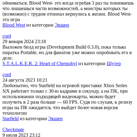
обниматься. Blood West- это когда огребая 3 раз ты понимаешь
что лишаешься части возможностей, а монстры которых ты
(возможно) с трудом отпинал вернулись к жизни. Blood West-
это игра
Blood West
из категории
Экшен
cord
29 января 2024 23:18
Выложен билд игры (Development Build 0.3.0), пока только
пиратка Portable, но для фанатов уже можно опробовать его в
деле.
S.T.A.L.K.E.R. 2: Heart of Chernobyl
из категории
Шутер
cord
24 августа 2023 10:21
Любопытно, что Starfield на игровой приставке Xbox Series
S|X работает только с 30-ю кадрами в секунду, а на ПК, при
использовании подходящей видеокарты, можно будет
получить в 2 раза больше — 60 FPS. Судя по слухам, к релизу
игры на ПК ожидается, что выйдет более новая версия
технологии
Starfield
из категории
Экшен
Checkmate
9 июля 2023 23:12