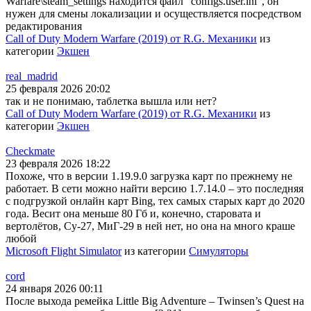
Warfare\steam_settings находится файл "configs.user.ini", он
нужен для смены локализации и осуществляется посредством
редактирования
Call of Duty Modern Warfare (2019) от R.G. Механики
из
категории
Экшен
real_madrid
25 февраля 2026 20:02
так и не понимаю, таблетка вышла или нет?
Call of Duty Modern Warfare (2019) от R.G. Механики
из
категории
Экшен
Checkmate
23 февраля 2026 18:22
Похоже, что в версии 1.19.9.0 загрузка карт по прежнему не
работает. В сети можно найти версию 1.7.14.0 – это последняя
с подгрузкой онлайн карт Bing, тех самых старых карт до 2020
года. Весит она меньше 80 Гб и, конечно, старовата и
вертолётов, Су-27, МиГ-29 в ней нет, но она на много краше
любой
Microsoft Flight Simulator
из категории
Симуляторы
cord
24 января 2026 00:11
После выхода ремейка Little Big Adventure – Twinsen’s Quest на