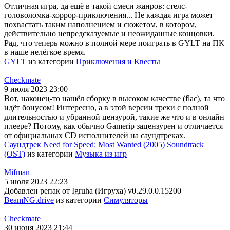
Отличная игра, да ещё в такой смеси жанров: стелс-
головоломка-хоррор-приключения... Не каждая игра может
похвастать таким наполнением и сюжетом, в котором,
действительно непредсказуемые и неожиданные концовки.
Рад, что теперь можно в полной мере поиграть в GYLT на ПК
в наше нелёгкое время.
GYLT
из категории
Приключения и Квесты
Checkmate
9 июля 2023 23:00
Вот, наконец-то нашёл сборку в высоком качестве (flac), та что
идёт бонусом! Интересно, а в этой версии треки с полной
длительностью и убранной цензурой, такие же что и в онлайн
плеере? Потому, как обычно Gamerip зацензурен и отличается
от официальных CD исполнителей на саундтреках.
Саундтрек Need for Speed: Most Wanted (2005) Soundtrack
(OST)
из категории
Музыка из игр
Mifman
5 июля 2023 22:23
Добавлен репак от Igruha (Игруха) v0.29.0.0.15200
BeamNG.drive
из категории
Симуляторы
Checkmate
30 июня 2023 21:44