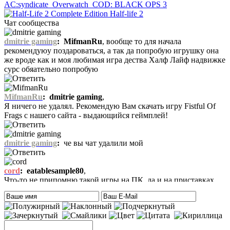
AC:syndicate
Overwatch
COD: BLACK OPS 3
Half-life 2
Чат сообщества
dmitrie gaming
:
MifmanRu
, вообще то для начала
рекомендуюу поздароваться, а так да попробую игрушку она
же вроде как и моя любимая игра дества Халф Лайф надвижке
сурс обяательно попробую
MifmanRu
:
dmitrie gaming
,
Я ничего не удалял. Рекомендую Вам скачать игру Fistful Of
Frags с нашего сайта - выдающийся геймплей!
dmitrie gaming
:
че вы чат удалили мой
cord
:
eatablesample80
,
Что-то не припомню такой игры на ПК, да и на приставках
тоже. Есть только одна мысль – это онлайн игра-одевалка
Hilary Duff and Her Baby.
На сайте нет онлайн игр. А вообще, Хилари Дафф – это
актриса