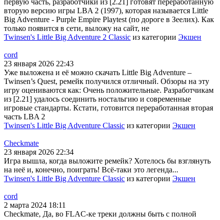
первую часть, разработчики из [2.21] готовят переработанную
вторую версию игры LBA 2 (1997), которая называется Little
Big Adventure - Purple Empire Playtest (по дороге в Зеелих). Как
только появится в сети, выложу на сайт, не
Twinsen's Little Big Adventure 2 Classic
из категории
Экшен
cord
23 января 2026 22:43
Уже выложена и её можно скачать Little Big Adventure –
Twinsen’s Quest, ремейк получился отличный. Обзоры на эту
игру оцениваются как: Очень положительные. Разработчикам
из [2.21] удалось соединить ностальгию и современные
игровые стандарты. Кстати, готовится переработанная вторая
часть LBA 2
Twinsen's Little Big Adventure Classic
из категории
Экшен
Checkmate
23 января 2026 22:34
Игра вышла, когда выложите ремейк? Хотелось бы взглянуть
на неё и, конечно, поиграть! Всё-таки это легенда...
Twinsen's Little Big Adventure Classic
из категории
Экшен
cord
2 марта 2024 18:11
Checkmate, Да, во FLAC-ке треки должны быть с полной