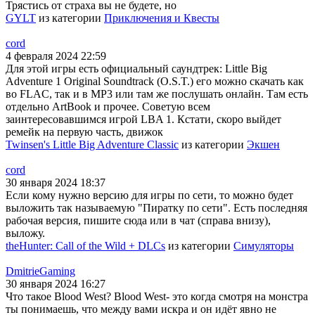
Трястись от страха вы не будете, но
GYLT
из категории
Приключения и Квесты
cord
4 февраля 2024 22:59
Для этой игры есть официальный саундтрек: Little Big
Adventure 1 Original Soundtrack (O.S.T.) его можно скачать как
во FLAC, так и в MP3 или там же послушать онлайн. Там есть
отдельно ArtBook и прочее. Советую всем
заинтересовавшимся игрой LBA 1. Кстати, скоро выйдет
ремейк на первую часть, движок
Twinsen's Little Big Adventure Classic
из категории
Экшен
cord
30 января 2024 18:37
Если кому нужно версию для игры по сети, то можно будет
выложить так называемую "Пиратку по сети". Есть последняя
рабочая версия, пишите сюда или в чат (справа внизу),
выложу.
theHunter: Call of the Wild + DLCs
из категории
Симуляторы
DmitrieGaming
30 января 2024 16:27
Что такое Blood West? Blood West- это когда смотря на монстра
ты понимаешь, что между вами искра и он идёт явно не