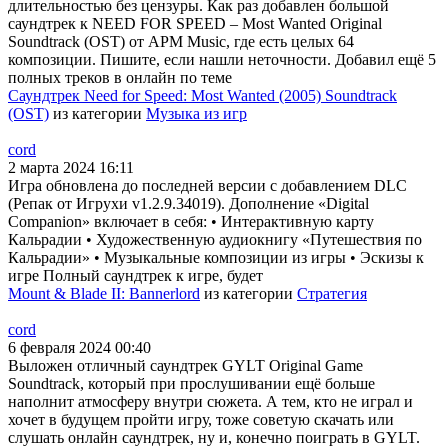
длительностью без цензуры. Как раз добавлен большой
саундтрек к NEED FOR SPEED – Most Wanted Original
Soundtrack (OST) от APM Music, где есть целых 64
композиции. Пишите, если нашли неточности. Добавил ещё 5
полных треков в онлайн по теме
Саундтрек Need for Speed: Most Wanted (2005) Soundtrack
(OST)
из категории
Музыка из игр
cord
2 марта 2024 16:11
Игра обновлена до последней версии с добавлением DLC
(Репак от Игрухи v1.2.9.34019). Дополнение «Digital
Companion» включает в себя: • Интерактивную карту
Кальрадии • Художественную аудиокнигу «Путешествия по
Кальрадии» • Музыкальные композиции из игры • Эскизы к
игре Полный саундтрек к игре, будет
Mount & Blade II: Bannerlord
из категории
Стратегия
cord
6 февраля 2024 00:40
Выложен отличный саундтрек GYLT Original Game
Soundtrack, который при прослушивании ещё больше
наполнит атмосферу внутри сюжета. А тем, кто не играл и
хочет в будущем пройти игру, тоже советую скачать или
слушать онлайн саундтрек, ну и, конечно поиграть в GYLT.