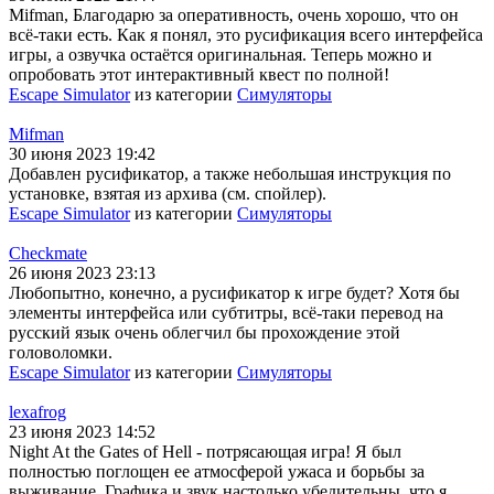
Mifman, Благодарю за оперативность, очень хорошо, что он
всё-таки есть. Как я понял, это русификация всего интерфейса
игры, а озвучка остаётся оригинальная. Теперь можно и
опробовать этот интерактивный квест по полной!
Escape Simulator
из категории
Симуляторы
Mifman
30 июня 2023 19:42
Добавлен русификатор, а также небольшая инструкция по
установке, взятая из архива (см. спойлер).
Escape Simulator
из категории
Симуляторы
Checkmate
26 июня 2023 23:13
Любопытно, конечно, а русификатор к игре будет? Хотя бы
элементы интерфейса или субтитры, всё-таки перевод на
русский язык очень облегчил бы прохождение этой
головоломки.
Escape Simulator
из категории
Симуляторы
lexafrog
23 июня 2023 14:52
Night At the Gates of Hell - потрясающая игра! Я был
полностью поглощен ее атмосферой ужаса и борьбы за
выживание. Графика и звук настолько убедительны, что я