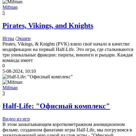
Mifman
cord
:
Boycenunse
,
5
Да, сделано. Добавил саундтрек Need for Speed: Most Wanted
Soundtrack (OST):
Pirates, Vikings, and Knights
скачать
Игры
/
Экшен
Представлено несколько ссылок на скачивание (торрент,
Pirates, Vikings, & Knights (PVK) взяло своё начало в качестве
архив и FLAC), но основной – Unofficial Game Soundtrack
модификации на первый Half-Life. Это игра, где сталкиваются
OST. На странице можно послушать онлайн полную версию,
три уникальные фракции: пираты, викинги и рыцари. Каждая
включая треки от Paul Linford
команда имеет
Сборник получился добротный, наслаждайтесь!
0
5-08-2024, 10:10
Boycenunse
:
Добавьте пожалуйста саундтрек из игры NFS
Mifman
Most Wanted, которая 2005 года.
3
Half-Life: "Офисный комплекс"
Mifman
:
Добро пожаловать на игровой сайт mifman.ru
Делитесь играми с друзьями и добавляйте сайт в избранное.
Видео из игр
В этом чате Вы можете общаться. Пишите свои отзывы и
В этом захватывающем короткометражном анимационном
комментарии к играм.
фильме, созданном фанатами игры Half-Life, мы погрузимся в
захватывающий мир одной из глав игры - "Офисный