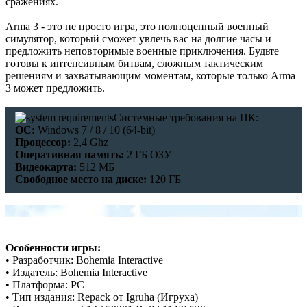
сражениях.
Arma 3 - это не просто игра, это полноценный военный
симулятор, который сможет увлечь вас на долгие часы и
предложить неповторимые военные приключения. Будьте
готовы к интенсивным битвам, сложным тактическим
решениям и захватывающим моментам, которые только Arma
3 может предложить.
Системные требования на ПК:
ОС:
Windows 7 / 8 / 10 (64-bit)
Процессор:
2,4 Ghz
Оперативная память:
2 ГБ ОЗУ
Видеокарта:
512 МБ
Свободное место на диске:
120 ГБ
Особенности игры:
• Разработчик: Bohemia Interactive
• Издатель: Bohemia Interactive
• Платформа: РС
• Тип издания: Repack от Igruha (Игруха)