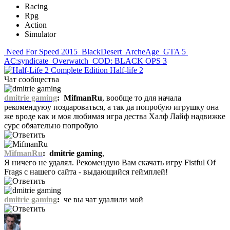
Racing
Rpg
Action
Simulator
Need For Speed 2015
BlackDesert
ArcheAge
GTA 5
AC:syndicate
Overwatch
COD: BLACK OPS 3
Half-life 2
Чат сообщества
dmitrie gaming
:
MifmanRu
, вообще то для начала
рекомендуюу поздароваться, а так да попробую игрушку она
же вроде как и моя любимая игра дества Халф Лайф надвижке
сурс обяательно попробую
MifmanRu
:
dmitrie gaming
,
Я ничего не удалял. Рекомендую Вам скачать игру Fistful Of
Frags с нашего сайта - выдающийся геймплей!
dmitrie gaming
:
че вы чат удалили мой