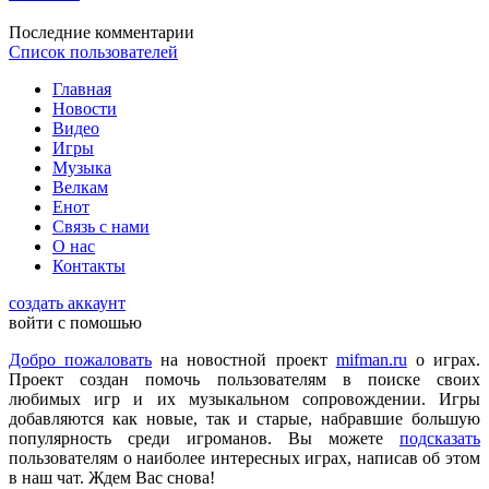
Последние комментарии
Список пользователей
DmitrieGaming
:
Можете добавить на сайте Hogwarts Legacy и
Главная
Palworld?
Новости
Видео
Игры
Музыка
Checkmate
:
ometu
,
Велкам
Что ты имеешь ввиду? На этом сайте игровые новости для
Енот
всех категорий людей, которые в той или иной форме
Связь с нами
интересуются играми и геймерской индустрией в целом.
О нас
Контакты
ometu
:
новости для женщин
создать аккаунт
войти с помошью
Добро пожаловать
на новостной проект
mifman.ru
о играх.
Mifman
:
Проект создан помочь пользователям в поиске своих
Цитата: lexafrog
любимых игр и их музыкальном сопровождении. Игры
Обновите, пожалуйста, игру Garry's Mod
добавляются как новые, так и старые, набравшие большую
популярность среди игроманов. Вы можете
подсказать
Игра обновлена
пользователям о наиболее интересных играх, написав об этом
в наш чат. Ждем Вас снова!