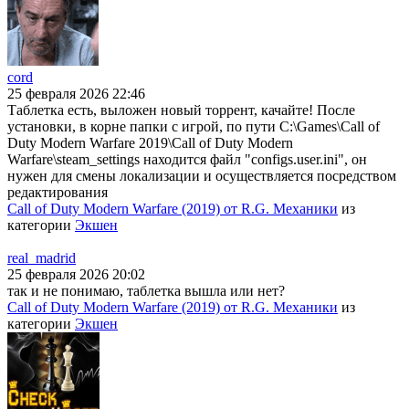
cord
25 февраля 2026 22:46
Таблетка есть, выложен новый торрент, качайте! После
установки, в корне папки с игрой, по пути C:\Games\Call of
Duty Modern Warfare 2019\Call of Duty Modern
Warfare\steam_settings находится файл "configs.user.ini", он
нужен для смены локализации и осуществляется посредством
редактирования
Call of Duty Modern Warfare (2019) от R.G. Механики
из
категории
Экшен
real_madrid
25 февраля 2026 20:02
так и не понимаю, таблетка вышла или нет?
Call of Duty Modern Warfare (2019) от R.G. Механики
из
категории
Экшен