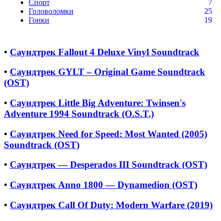
Спорт
7
Головоломки
25
Гонки
19
•
Саундтрек Fallout 4 Deluxe Vinyl Soundtrack
•
Саундтрек GYLT – Original Game Soundtrack
(OST)
•
Саундтрек Little Big Adventure: Twinsen's
Adventure 1994 Soundtrack (O.S.T.)
•
Саундтрек Need for Speed: Most Wanted (2005)
Soundtrack (OST)
•
Саундтрек — Desperados III Soundtrack (OST)
•
Саундтрек Anno 1800 — Dynamedion (OST)
•
Саундтрек Call Of Duty: Modern Warfare (2019)