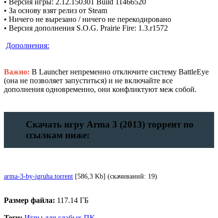
• Версия игры: 2.12.150301 Build 11466520
• За основу взят релиз от Steam
• Ничего не вырезано / ничего не перекодировано
• Версия дополнения S.O.G. Prairie Fire: 1.3.r1572
Дополнения:
Важно:
В Launcher непременно отключите систему BattleEye
(она не позволяет запуститься) и не включайте все
дополнения одновременно, они конфликтуют меж собой.
Скачать игру Arma 3 (2013) торрент по
ссылкам ниже:
arma-3-by-igruha.torrent
[586,3 Kb] (cкачиваний: 19)
Размер файла:
117.14 ГБ
Теги:
Игры для слабых ПК