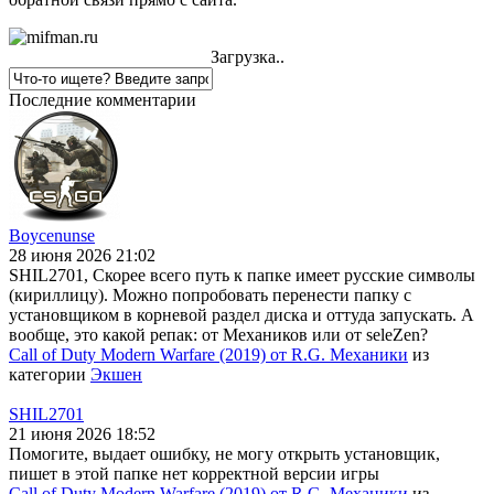
Загрузка..
Последние комментарии
Boycenunse
28 июня 2026 21:02
SHIL2701, Скорее всего путь к папке имеет русские символы
(кириллицу). Можно попробовать перенести папку с
установщиком в корневой раздел диска и оттуда запускать. А
вообще, это какой репак: от Механиков или от seleZen?
Call of Duty Modern Warfare (2019) от R.G. Механики
из
категории
Экшен
SHIL2701
21 июня 2026 18:52
Помогите, выдает ошибку, не могу открыть установщик,
пишет в этой папке нет корректной версии игры
Call of Duty Modern Warfare (2019) от R.G. Механики
из