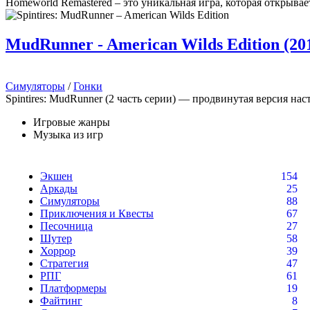
Homeworld Remastered – это уникальная игра, которая открыва
MudRunner - American Wilds Edition (20
Симуляторы
/
Гонки
Spintires: MudRunner (2 часть серии) — продвинутая версия на
Игровые жанры
Музыка из игр
Экшен
154
Аркады
25
Симуляторы
88
Приключения и Квесты
67
Песочница
27
Шутер
58
Хоррор
39
Стратегия
47
РПГ
61
Платформеры
19
Файтинг
8