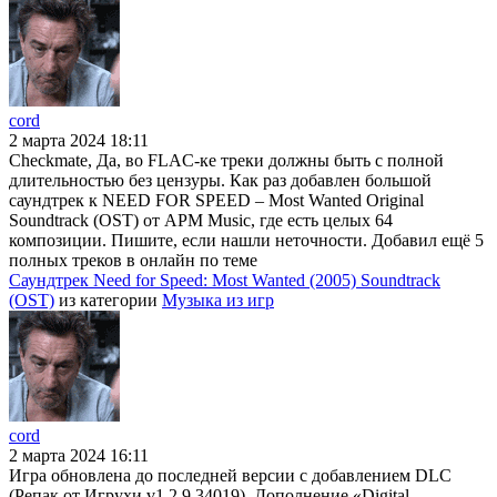
cord
2 марта 2024 18:11
Checkmate, Да, во FLAC-ке треки должны быть с полной
длительностью без цензуры. Как раз добавлен большой
саундтрек к NEED FOR SPEED – Most Wanted Original
Soundtrack (OST) от APM Music, где есть целых 64
композиции. Пишите, если нашли неточности. Добавил ещё 5
полных треков в онлайн по теме
Саундтрек Need for Speed: Most Wanted (2005) Soundtrack
(OST)
из категории
Музыка из игр
cord
2 марта 2024 16:11
Игра обновлена до последней версии с добавлением DLC
(Репак от Игрухи v1.2.9.34019). Дополнение «Digital