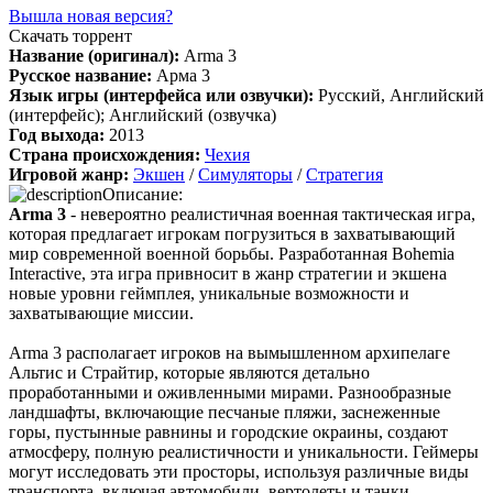
архив и FLAC), но основной – Unofficial Game Soundtrack
Вышла новая версия?
OST. На странице можно послушать онлайн полную версию,
Скачать торрент
включая треки от Paul Linford
Название (оригинал):
Arma 3
Сборник получился добротный, наслаждайтесь!
Русское название:
Арма 3
Язык игры (интерфейса или озвучки):
Русский, Английский
(интерфейс); Английский (озвучка)
Год выхода:
2013
Boycenunse
:
Добавьте пожалуйста саундтрек из игры NFS
Страна происхождения:
Чехия
Most Wanted, которая 2005 года.
Игровой жанр:
Экшен
/
Симуляторы
/
Стратегия
Описание:
Arma 3
- невероятно реалистичная военная тактическая игра,
которая предлагает игрокам погрузиться в захватывающий
Mifman
:
Добро пожаловать на игровой сайт mifman.ru
мир современной военной борьбы. Разработанная Bohemia
Делитесь играми с друзьями и добавляйте сайт в избранное.
Interactive, эта игра привносит в жанр стратегии и экшена
новые уровни геймплея, уникальные возможности и
В этом чате Вы можете общаться. Пишите свои отзывы и
захватывающие миссии.
комментарии к играм.
Arma 3 располагает игроков на вымышленном архипелаге
Альтис и Страйтир, которые являются детально
проработанными и оживленными мирами. Разнообразные
ландшафты, включающие песчаные пляжи, заснеженные
горы, пустынные равнины и городские окраины, создают
атмосферу, полную реалистичности и уникальности. Геймеры
могут исследовать эти просторы, используя различные виды
транспорта, включая автомобили, вертолеты и танки.