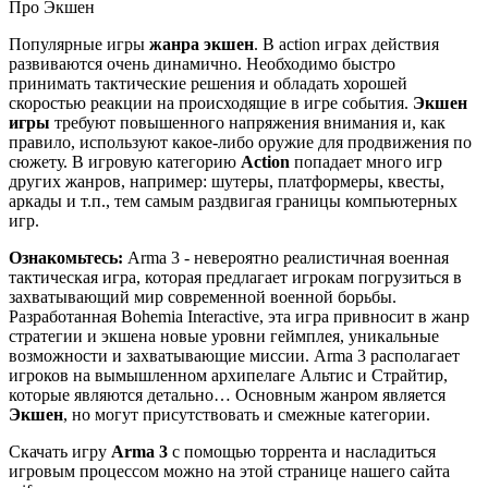
Про Экшен
Популярные игры
жанра экшен
. В action играх действия
развиваются очень динамично. Необходимо быстро
принимать тактические решения и обладать хорошей
скоростью реакции на происходящие в игре события.
Экшен
игры
требуют повышенного напряжения внимания и, как
правило, используют какое-либо оружие для продвижения по
сюжету. В игровую категорию
Action
попадает много игр
других жанров, например: шутеры, платформеры, квесты,
аркады и т.п., тем самым раздвигая границы компьютерных
игр.
Ознакомьтесь:
Arma 3 - невероятно реалистичная военная
тактическая игра, которая предлагает игрокам погрузиться в
захватывающий мир современной военной борьбы.
Разработанная Bohemia Interactive, эта игра привносит в жанр
стратегии и экшена новые уровни геймплея, уникальные
возможности и захватывающие миссии. Arma 3 располагает
игроков на вымышленном архипелаге Альтис и Страйтир,
которые являются детально… Основным жанром является
Экшен
, но могут присутствовать и смежные категории.
Скачать игру
Arma 3
с помощью торрента и насладиться
игровым процессом можно на этой странице нашего сайта