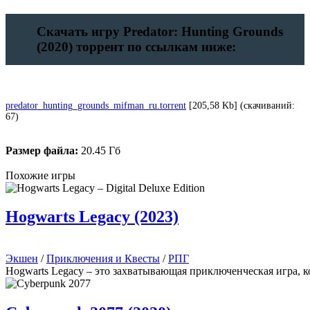
Скачать игру Predator: Hunting Grounds
(2020) торрент по ссылкам ниже:
predator_hunting_grounds_mifman_ru.torrent
[205,58 Kb] (cкачиваний:
67)
Размер файла:
20.45 Гб
Похожие игры
Hogwarts Legacy (2023)
Экшен
/
Приключения и Квесты
/
РПГ
Hogwarts Legacy – это захватывающая приключенческая игра, 