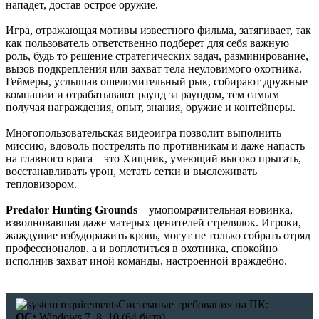
нападет, достав острое оружие.
Игра, отражающая мотивы известного фильма, затягивает, так
как пользователь ответственно подберет для себя важную
роль, будь то решение стратегических задач, разминирование,
вызов подкрепления или захват тела неуловимого охотника.
Геймеры, услышав ошеломительный рык, собирают дружные
компании и отрабатывают раунд за раундом, тем самым
получая награждения, опыт, знания, оружие и контейнеры.
Многопользовательская видеоигра позволит выполнить
миссию, вдоволь пострелять по противникам и даже напасть
на главного врага – это Хищник, умеющий высоко прыгать,
восстанавливать урон, метать сетки и выслеживать
тепловизором.
Predator Hunting Grounds
– умопомрачительная новинка,
взволновавшая даже матерых ценителей стрелялок. Игроки,
жаждущие взбудоражить кровь, могут не только собрать отряд
профессионалов, а и воплотиться в охотника, спокойно
исполнив захват иной команды, настроенной враждебно.
Системные требования на ПК:
ОС:
Windows 7, 8, 10 (64 бита)