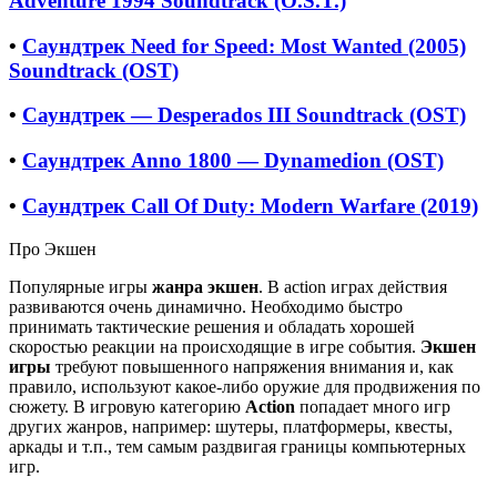
Adventure 1994 Soundtrack (O.S.T.)
•
Саундтрек Need for Speed: Most Wanted (2005)
Soundtrack (OST)
•
Саундтрек — Desperados III Soundtrack (OST)
•
Саундтрек Anno 1800 — Dynamedion (OST)
•
Саундтрек Call Of Duty: Modern Warfare (2019)
Про Экшен
Популярные игры
жанра экшен
. В action играх действия
развиваются очень динамично. Необходимо быстро
принимать тактические решения и обладать хорошей
скоростью реакции на происходящие в игре события.
Экшен
игры
требуют повышенного напряжения внимания и, как
правило, используют какое-либо оружие для продвижения по
сюжету. В игровую категорию
Action
попадает много игр
других жанров, например: шутеры, платформеры, квесты,
аркады и т.п., тем самым раздвигая границы компьютерных
игр.