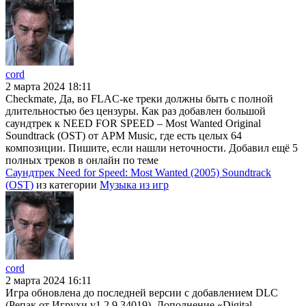
cord
2 марта 2024 18:11
Checkmate, Да, во FLAC-ке треки должны быть с полной
длительностью без цензуры. Как раз добавлен большой
саундтрек к NEED FOR SPEED – Most Wanted Original
Soundtrack (OST) от APM Music, где есть целых 64
композиции. Пишите, если нашли неточности. Добавил ещё 5
полных треков в онлайн по теме
Саундтрек Need for Speed: Most Wanted (2005) Soundtrack
(OST)
из категории
Музыка из игр
cord
2 марта 2024 16:11
Игра обновлена до последней версии с добавлением DLC
(Репак от Игрухи v1.2.9.34019). Дополнение «Digital