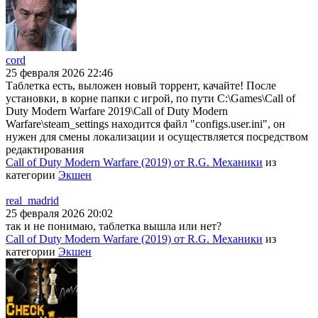
cord
25 февраля 2026 22:46
Таблетка есть, выложен новый торрент, качайте! После
установки, в корне папки с игрой, по пути C:\Games\Call of
Duty Modern Warfare 2019\Call of Duty Modern
Warfare\steam_settings находится файл "configs.user.ini", он
нужен для смены локализации и осуществляется посредством
редактирования
Call of Duty Modern Warfare (2019) от R.G. Механики
из
категории
Экшен
real_madrid
25 февраля 2026 20:02
так и не понимаю, таблетка вышла или нет?
Call of Duty Modern Warfare (2019) от R.G. Механики
из
категории
Экшен