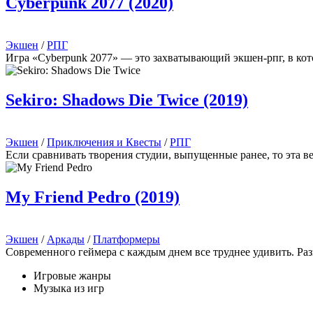
Cyberpunk 2077 (2020)
Экшен
/
РПГ
Игра «Cyberpunk 2077» — это захватывающий экшен-рпг, в кото
Sekiro: Shadows Die Twice (2019)
Экшен
/
Приключения и Квесты
/
РПГ
Если сравнивать творения студии, выпущенные ранее, то эта ве
My Friend Pedro (2019)
Экшен
/
Аркады
/
Платформеры
Современного геймера с каждым днем все труднее удивить. Р
Игровые жанры
Музыка из игр