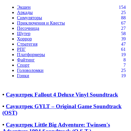
Экшен
154
Аркады
25
Симуляторы
88
Приключения и Квесты
67
Песочница
27
Шутер
58
Хоррор
39
Стратегия
47
РПГ
61
Платформеры
19
Файтинг
8
Спорт
7
Головоломки
25
Гонки
19
•
Саундтрек Fallout 4 Deluxe Vinyl Soundtrack
•
Саундтрек GYLT – Original Game Soundtrack
(OST)
•
Саундтрек Little Big Adventure: Twinsen's