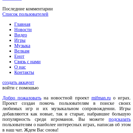
Последние комментарии
Список пользователей
DmitrieGaming
:
Можете добавить на сайте Hogwarts Legacy и
Главная
Palworld?
Новости
Видео
Игры
Музыка
Checkmate
:
ometu
,
Велкам
Что ты имеешь ввиду? На этом сайте игровые новости для
Енот
всех категорий людей, которые в той или иной форме
Связь с нами
интересуются играми и геймерской индустрией в целом.
О нас
Контакты
ometu
:
новости для женщин
создать аккаунт
войти с помошью
Добро пожаловать
на новостной проект
mifman.ru
о играх.
Mifman
:
Проект создан помочь пользователям в поиске своих
Цитата: lexafrog
любимых игр и их музыкальном сопровождении. Игры
Обновите, пожалуйста, игру Garry's Mod
добавляются как новые, так и старые, набравшие большую
популярность среди игроманов. Вы можете
подсказать
Игра обновлена
пользователям о наиболее интересных играх, написав об этом
в наш чат. Ждем Вас снова!