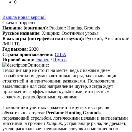
0
архив и FLAC), но основной – Unofficial Game Soundtrack
OST. На странице можно послушать онлайн полную версию,
включая треки от Paul Linford
Вышла новая версия?
Сборник получился добротный, наслаждайтесь!
Скачать торрент
Название (оригинал):
Predator: Hunting Grounds
Русское название:
Хищник: Охотничьи угодья
Язык игры (интерфейса или озвучки):
Русский, Английский
Boycenunse
:
Добавьте пожалуйста саундтрек из игры NFS
(MULTi)
Most Wanted, которая 2005 года.
Год выхода:
2020
Страна происхождения:
США
Игровой жанр:
Экшен
/
Шутер
Описание:
Mifman
:
Добро пожаловать на игровой сайт mifman.ru
Гемблинг мир не стоит на месте, ведь с каждым днем
Делитесь играми с друзьями и добавляйте сайт в избранное.
разработчики выдумывают новые игры, захватывающие
стратегией и интригующими развязками. Пользователи,
В этом чате Вы можете общаться. Пишите свои отзывы и
выделяющие для себя направление шутер, всегда ждут
комментарии к играм.
приложения с эффектными кульбитами, интересным
сюжетом, разнообразными уровнями.
Поклонники улетных сражений и крутых выстрелов
обязательно запустят
Predator Hunting Grounds
,
поражающий стрельбой, логическими целями и витиеватыми
миссиями, а грозный
Хищник
, устрашающе рыча, не дремлет,
умело раскладывает невидимые ловушки и молниеносно