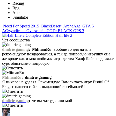
Racing
Rpg
Action
Simulator
Need For Speed 2015
BlackDesert
ArcheAge
GTA 5
AC:syndicate
Overwatch
COD: BLACK OPS 3
Half-life 2
Чат сообщества
dmitrie gaming
:
MifmanRu
, вообще то для начала
рекомендуюу поздароваться, а так да попробую игрушку она
же вроде как и моя любимая игра дества Халф Лайф надвижке
сурс обяательно попробую
MifmanRu
:
dmitrie gaming
,
Я ничего не удалял. Рекомендую Вам скачать игру Fistful Of
Frags с нашего сайта - выдающийся геймплей!
dmitrie gaming
:
че вы чат удалили мой