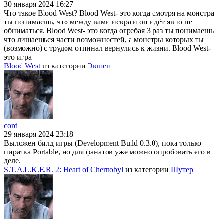
30 января 2024 16:27
Что такое Blood West? Blood West- это когда смотря на монстра
ты понимаешь, что между вами искра и он идёт явно не
обниматься. Blood West- это когда огребая 3 раз ты понимаешь
что лишаешься части возможностей, а монстры которых ты
(возможно) с трудом отпинал вернулись к жизни. Blood West-
это игра
Blood West
из категории
Экшен
cord
29 января 2024 23:18
Выложен билд игры (Development Build 0.3.0), пока только
пиратка Portable, но для фанатов уже можно опробовать его в
деле.
S.T.A.L.K.E.R. 2: Heart of Chernobyl
из категории
Шутер