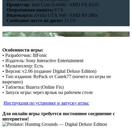
Процессор:
Intel Core i5-6400 / AMD FX-8320
Оперативная память:
8 Гб
Видеокарта:
nVidia GTX 960 / AMD R9 280x
Свободное место на диске:
21 Гб
Особенности игры:
• Разработчик: IllFonic
• Издатель: Sony Interactive Entertainment
• Мультиплеер: Есть
• Версия: v2.06 (издание Digital Deluxe Edition)
• Тип издания: RePack от Canek77 (ничего из игры не
вырезано)
• Таблетка: Вшита (Online Fix)
• Запуск игры: через ярлык на рабочем столе
Инструкция по установке и запуску игры:
Для онлайн игры требуется постоянное соединение с
интернетом!