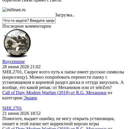
Загрузка..
Последние комментарии
Boycenunse
28 июня 2026 21:02
SHIL2701, Скорее всего путь к папке имеет русские символы
(кириллицу). Можно попробовать перенести папку с
установщиком в корневой раздел диска и оттуда запускать. А
вообще, это какой репак: от Механиков или от seleZen?
Call of Duty Modern Warfare (2019) от R.G. Механики
из
категории
Экшен
SHIL2701
21 июня 2026 18:52
Помогите, выдает ошибку, не могу открыть установщик,
пишет в этой папке нет корректной версии игры
Call of Duty Modern Warfare (2019) от R.G. Механики
из