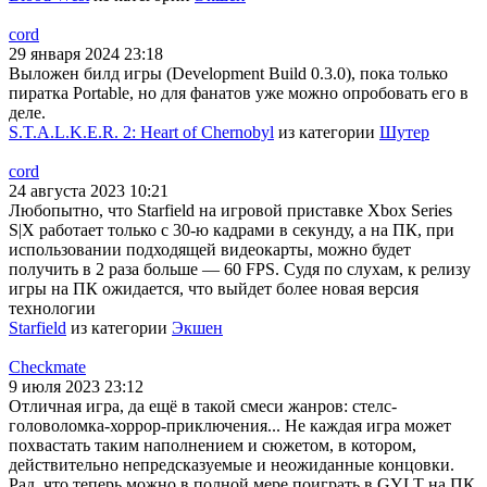
cord
29 января 2024 23:18
Выложен билд игры (Development Build 0.3.0), пока только
пиратка Portable, но для фанатов уже можно опробовать его в
деле.
S.T.A.L.K.E.R. 2: Heart of Chernobyl
из категории
Шутер
cord
24 августа 2023 10:21
Любопытно, что Starfield на игровой приставке Xbox Series
S|X работает только с 30-ю кадрами в секунду, а на ПК, при
использовании подходящей видеокарты, можно будет
получить в 2 раза больше — 60 FPS. Судя по слухам, к релизу
игры на ПК ожидается, что выйдет более новая версия
технологии
Starfield
из категории
Экшен
Checkmate
9 июля 2023 23:12
Отличная игра, да ещё в такой смеси жанров: стелс-
головоломка-хоррор-приключения... Не каждая игра может
похвастать таким наполнением и сюжетом, в котором,
действительно непредсказуемые и неожиданные концовки.
Рад, что теперь можно в полной мере поиграть в GYLT на ПК