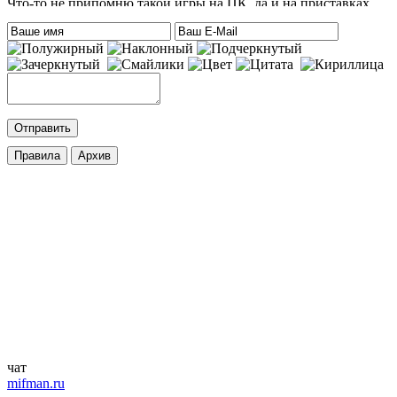
Что-то не припомню такой игры на ПК, да и на приставках
тоже. Есть только одна мысль – это онлайн игра-одевалка
Hilary Duff and Her Baby.
На сайте нет онлайн игр. А вообще, Хилари Дафф – это
актриса
eatablesample80
:
Хилари Дафф
Mifman
:
DmitrieGaming
,
Добавлена игра
Palworld
c возможностью онлайн игры.
cord
:
DmitrieGaming
,
Добавлена игра
Hogwarts Legacy – Digital Deluxe Edition
с
русской озвучкой и кучей дополнений. Palworld будет чуть
позже.
ifapux
:
Точно, тоже вспомнил про эти игры. Добавьте на сайт
Palworld и Hogwarts Legacy, – обе просто улёт
чат
mifman.ru