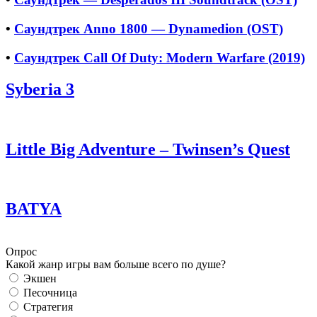
•
Саундтрек Anno 1800 — Dynamedion (OST)
•
Саундтрек Call Of Duty: Modern Warfare (2019)
Syberia 3
Little Big Adventure – Twinsen’s Quest
BATYA
Опрос
Какой жанр игры вам больше всего по душе?
Экшен
Песочница
Стратегия