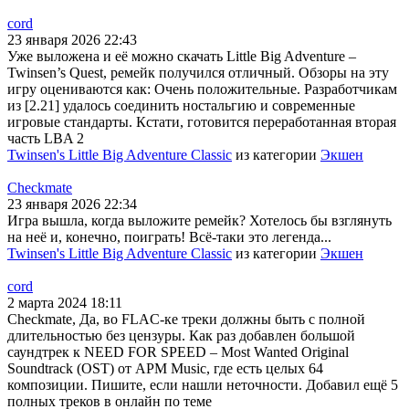
cord
23 января 2026 22:43
Уже выложена и её можно скачать Little Big Adventure –
Twinsen’s Quest, ремейк получился отличный. Обзоры на эту
игру оцениваются как: Очень положительные. Разработчикам
из [2.21] удалось соединить ностальгию и современные
игровые стандарты. Кстати, готовится переработанная вторая
часть LBA 2
Twinsen's Little Big Adventure Classic
из категории
Экшен
Checkmate
23 января 2026 22:34
Игра вышла, когда выложите ремейк? Хотелось бы взглянуть
на неё и, конечно, поиграть! Всё-таки это легенда...
Twinsen's Little Big Adventure Classic
из категории
Экшен
cord
2 марта 2024 18:11
Checkmate, Да, во FLAC-ке треки должны быть с полной
длительностью без цензуры. Как раз добавлен большой
саундтрек к NEED FOR SPEED – Most Wanted Original
Soundtrack (OST) от APM Music, где есть целых 64
композиции. Пишите, если нашли неточности. Добавил ещё 5
полных треков в онлайн по теме