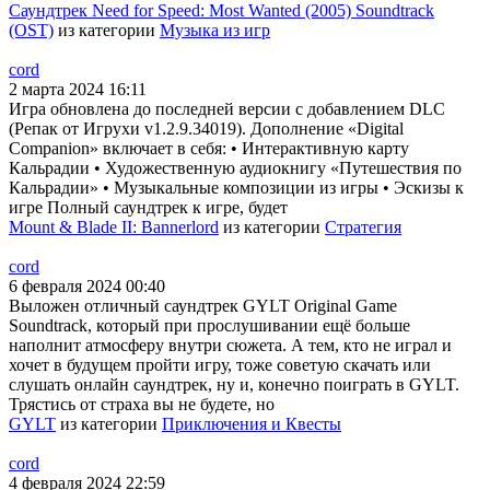
Саундтрек Need for Speed: Most Wanted (2005) Soundtrack
(OST)
из категории
Музыка из игр
cord
2 марта 2024 16:11
Игра обновлена до последней версии с добавлением DLC
(Репак от Игрухи v1.2.9.34019). Дополнение «Digital
Companion» включает в себя: • Интерактивную карту
Кальрадии • Художественную аудиокнигу «Путешествия по
Кальрадии» • Музыкальные композиции из игры • Эскизы к
игре Полный саундтрек к игре, будет
Mount & Blade II: Bannerlord
из категории
Стратегия
cord
6 февраля 2024 00:40
Выложен отличный саундтрек GYLT Original Game
Soundtrack, который при прослушивании ещё больше
наполнит атмосферу внутри сюжета. А тем, кто не играл и
хочет в будущем пройти игру, тоже советую скачать или
слушать онлайн саундтрек, ну и, конечно поиграть в GYLT.
Трястись от страха вы не будете, но
GYLT
из категории
Приключения и Квесты
cord
4 февраля 2024 22:59