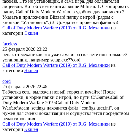
faceless, Это не установщик, а сама игра, для обладателей
лицензии. Вот об этом написал выше Mifman: 1. Скопировать
папку Call of Duty Modern Warfare в удобное для вас место 2.
Указать в приложении Blizzard папку с игрой (рядом с
кнопкой "Установить".) 3. Дождаться проверки файлов 4.
Call of Duty Modern Warfare (2019) от R.G. Механики
из
категории
Экшен
faceless
25 февраля 2026 23:22
репак от механиков это уже сама игра скачаете или только её
установщик, например setup.exe??cord,
Call of Duty Modern Warfare (2019) от R.G. Механики
из
категории
Экшен
cord
25 февраля 2026 22:46
Таблетка есть, выложен новый торрент, качайте! После
установки, в корне папки с игрой, по пути C:\Games\Call of
Duty Modern Warfare 2019\Call of Duty Modern
Warfare\steam_settings находится файл "configs.user.ini", он
нужен для смены локализации и осуществляется посредством
редактирования
Call of Duty Modern Warfare (2019) от R.G. Механики
из
категории
Экшен