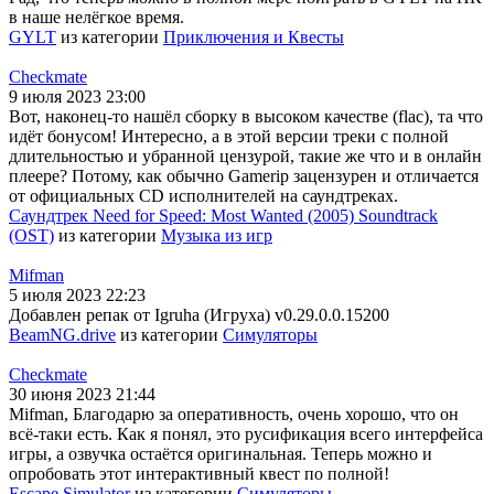
в наше нелёгкое время.
GYLT
из категории
Приключения и Квесты
Checkmate
9 июля 2023 23:00
Вот, наконец-то нашёл сборку в высоком качестве (flac), та что
идёт бонусом! Интересно, а в этой версии треки с полной
длительностью и убранной цензурой, такие же что и в онлайн
плеере? Потому, как обычно Gamerip зацензурен и отличается
от официальных CD исполнителей на саундтреках.
Саундтрек Need for Speed: Most Wanted (2005) Soundtrack
(OST)
из категории
Музыка из игр
Mifman
5 июля 2023 22:23
Добавлен репак от Igruha (Игруха) v0.29.0.0.15200
BeamNG.drive
из категории
Симуляторы
Checkmate
30 июня 2023 21:44
Mifman, Благодарю за оперативность, очень хорошо, что он
всё-таки есть. Как я понял, это русификация всего интерфейса
игры, а озвучка остаётся оригинальная. Теперь можно и
опробовать этот интерактивный квест по полной!
Escape Simulator
из категории
Симуляторы