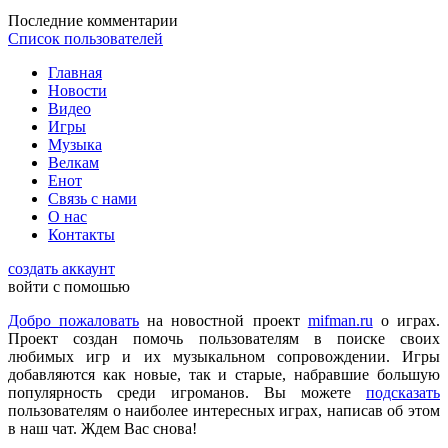
DmitrieGaming
:
Можете добавить на сайте Hogwarts Legacy и
Последние комментарии
Palworld?
Список пользователей
Главная
Checkmate
:
ometu
,
Новости
Что ты имеешь ввиду? На этом сайте игровые новости для
Видео
всех категорий людей, которые в той или иной форме
Игры
интересуются играми и геймерской индустрией в целом.
Музыка
Велкам
Енот
ometu
:
новости для женщин
Связь с нами
О нас
Контакты
Mifman
:
Цитата: lexafrog
создать аккаунт
Обновите, пожалуйста, игру Garry's Mod
войти с помошью
Игра обновлена
Добро пожаловать
на новостной проект
mifman.ru
о играх.
Проект создан помочь пользователям в поиске своих
любимых игр и их музыкальном сопровождении. Игры
lexafrog
:
Обновите, пожалуйста, игру Garry's Mod. Много
добавляются как новые, так и старые, набравшие большую
обнов вышло, а на сайте старенькая...
популярность среди игроманов. Вы можете
подсказать
пользователям о наиболее интересных играх, написав об этом
в наш чат. Ждем Вас снова!
cord
:
Grisha
,