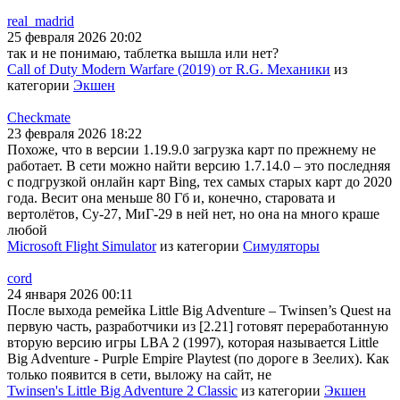
real_madrid
25 февраля 2026 20:02
так и не понимаю, таблетка вышла или нет?
Call of Duty Modern Warfare (2019) от R.G. Механики
из
категории
Экшен
Checkmate
23 февраля 2026 18:22
Похоже, что в версии 1.19.9.0 загрузка карт по прежнему не
работает. В сети можно найти версию 1.7.14.0 – это последняя
с подгрузкой онлайн карт Bing, тех самых старых карт до 2020
года. Весит она меньше 80 Гб и, конечно, старовата и
вертолётов, Су-27, МиГ-29 в ней нет, но она на много краше
любой
Microsoft Flight Simulator
из категории
Симуляторы
cord
24 января 2026 00:11
После выхода ремейка Little Big Adventure – Twinsen’s Quest на
первую часть, разработчики из [2.21] готовят переработанную
вторую версию игры LBA 2 (1997), которая называется Little
Big Adventure - Purple Empire Playtest (по дороге в Зеелих). Как
только появится в сети, выложу на сайт, не
Twinsen's Little Big Adventure 2 Classic
из категории
Экшен