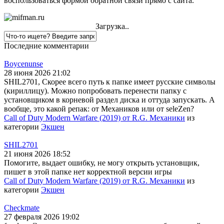
воспользоваться формой обратной связи прямо с сайта.
Загрузка..
Последние комментарии
Boycenunse
28 июня 2026 21:02
SHIL2701, Скорее всего путь к папке имеет русские символы
(кириллицу). Можно попробовать перенести папку с
установщиком в корневой раздел диска и оттуда запускать. А
вообще, это какой репак: от Механиков или от seleZen?
Call of Duty Modern Warfare (2019) от R.G. Механики
из
категории
Экшен
SHIL2701
21 июня 2026 18:52
Помогите, выдает ошибку, не могу открыть установщик,
пишет в этой папке нет корректной версии игры
Call of Duty Modern Warfare (2019) от R.G. Механики
из
категории
Экшен
Checkmate
27 февраля 2026 19:02