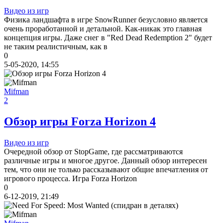
включая треки от Paul Linford
Видео из игр
😁👏Огромная благодарность за труд. Не ожидал, что будет
Физика ландшафта в игре SnowRunner безусловно является
полный саундтрек в хорошем качестве. За flac отдельная
очень проработанной и детальной. Как-никак это главная
благодарность ✔
концепция игры. Даже снег в "Red Dead Redemption 2" будет
не таким реалистичным, как в
0
cord
:
Boycenunse
,
5-05-2020, 14:55
Да, сделано. Добавил саундтрек Need for Speed: Most Wanted
Soundtrack (OST):
скачать
Mifman
2
Представлено несколько ссылок на скачивание (торрент,
архив и FLAC), но основной – Unofficial Game Soundtrack
Обзор игры Forza Horizon 4
OST. На странице можно послушать онлайн полную версию,
включая треки от Paul Linford
Сборник получился добротный, наслаждайтесь!
Видео из игр
Очередной обзор от StopGame, где рассматриваются
различные игры и многое другое. Данный обзор интересен
Boycenunse
:
Добавьте пожалуйста саундтрек из игры NFS
тем, что они не только рассказывают общие впечатления от
Most Wanted, которая 2005 года.
игрового процесса. Игра Forza Horizon
0
6-12-2019, 21:49
Mifman
:
Добро пожаловать на игровой сайт mifman.ru
Делитесь играми с друзьями и добавляйте сайт в избранное.