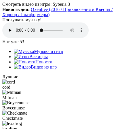
Да, есть такая и даже с дополнительной модификацией
Смотреть видео
из игры:
Syberia 3
StarCraft Cartooned (мультяшки).
Новость дня:
Oxenfree (2016 / Приключения и Квесты /
Вот она:
StarCraft Remastered
Хоррор / Платформеры)
Послушать музыку!
Grisha
:
Очень понравился сайт. Пожалуй я останусь здесь.
Есть ли игра Starcraft, но ремастер?
Нас уже
53
Mifman
:
Музыка из игр
Цитата: Петрушка
Все игры
добавьте скачивание моей любимой игры Escape From Tarkov!
Новости
Видео из игр
Игра добавлена и доступна к скачиванию:
Escape From Tarkov
Лучшие
cord
Петрушка
:
добротный сайт, только добавьте скачивание
моей любимой игры Escape From Tarkov!
Mifman
Boycenunse
Checkmate
:
Алёна
,
Просто нужно зарегистрироваться и тогда будет доступен
Checkmate
торрент-файл. Там написано, что ссылка скрыта (убран
торрент — µ) видимо из-за того, что "наехал"
lexafrog