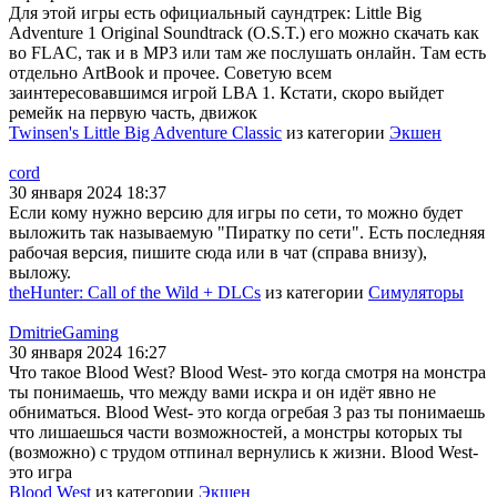
Для этой игры есть официальный саундтрек: Little Big
Adventure 1 Original Soundtrack (O.S.T.) его можно скачать как
во FLAC, так и в MP3 или там же послушать онлайн. Там есть
отдельно ArtBook и прочее. Советую всем
заинтересовавшимся игрой LBA 1. Кстати, скоро выйдет
ремейк на первую часть, движок
Twinsen's Little Big Adventure Classic
из категории
Экшен
cord
30 января 2024 18:37
Если кому нужно версию для игры по сети, то можно будет
выложить так называемую "Пиратку по сети". Есть последняя
рабочая версия, пишите сюда или в чат (справа внизу),
выложу.
theHunter: Call of the Wild + DLCs
из категории
Симуляторы
DmitrieGaming
30 января 2024 16:27
Что такое Blood West? Blood West- это когда смотря на монстра
ты понимаешь, что между вами искра и он идёт явно не
обниматься. Blood West- это когда огребая 3 раз ты понимаешь
что лишаешься части возможностей, а монстры которых ты
(возможно) с трудом отпинал вернулись к жизни. Blood West-
это игра
Blood West
из категории
Экшен