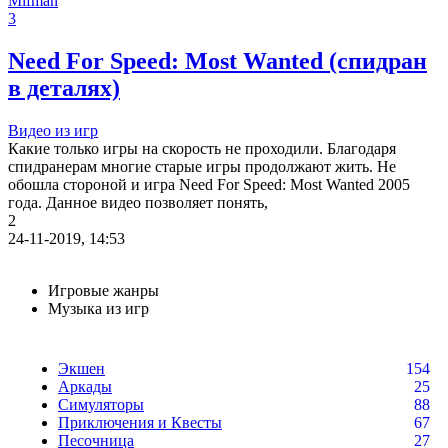
Mifman
В этом чате Вы можете общаться. Пишите свои отзывы и
3
комментарии к играм.
Need For Speed: Most Wanted (спидран
в деталях)
Видео из игр
Какие только игры на скорость не проходили. Благодаря
спидранерам многие старые игры продолжают жить. Не
обошла стороной и игра Need For Speed: Most Wanted 2005
года. Данное видео позволяет понять,
2
24-11-2019, 14:53
Игровые жанры
Музыка из игр
Экшен
154
Аркады
25
Симуляторы
88
Приключения и Квесты
67
Песочница
27