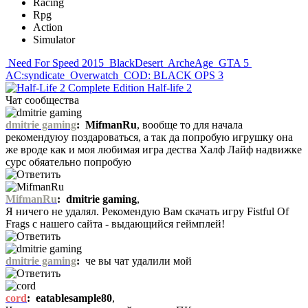
Racing
Rpg
Action
Simulator
Need For Speed 2015
BlackDesert
ArcheAge
GTA 5
AC:syndicate
Overwatch
COD: BLACK OPS 3
Half-life 2
Чат сообщества
dmitrie gaming
:
MifmanRu
, вообще то для начала
рекомендуюу поздароваться, а так да попробую игрушку она
же вроде как и моя любимая игра дества Халф Лайф надвижке
сурс обяательно попробую
MifmanRu
:
dmitrie gaming
,
Я ничего не удалял. Рекомендую Вам скачать игру Fistful Of
Frags с нашего сайта - выдающийся геймплей!
dmitrie gaming
:
че вы чат удалили мой
cord
:
eatablesample80
,