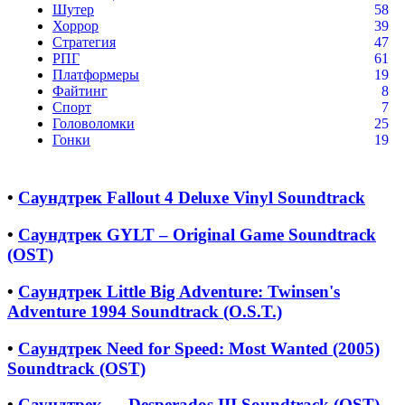
Шутер
58
Хоррор
39
Стратегия
47
РПГ
61
Платформеры
19
Файтинг
8
Спорт
7
Головоломки
25
Гонки
19
•
Саундтрек Fallout 4 Deluxe Vinyl Soundtrack
•
Саундтрек GYLT – Original Game Soundtrack
(OST)
•
Саундтрек Little Big Adventure: Twinsen's
Adventure 1994 Soundtrack (O.S.T.)
•
Саундтрек Need for Speed: Most Wanted (2005)
Soundtrack (OST)
•
Саундтрек — Desperados III Soundtrack (OST)