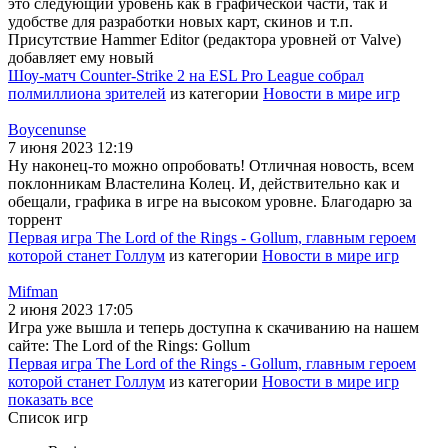
это следующий уровень как в графической части, так и
удобстве для разработки новых карт, скинов и т.п.
Присутствие Hammer Editor (редактора уровней от Valve)
добавляет ему новый
Шоу-матч Counter-Strike 2 на ESL Pro League собрал
полмиллиона зрителей
из категории
Новости в мире игр
Boycenunse
7 июня 2023 12:19
Ну наконец-то можно опробовать! Отличная новость, всем
поклонникам Властелина Колец. И, действительно как и
обещали, графика в игре на высоком уровне. Благодарю за
торрент
Первая игра The Lord of the Rings - Gollum, главным героем
которой станет Голлум
из категории
Новости в мире игр
Mifman
2 июня 2023 17:05
Игра уже вышла и теперь доступна к скачиванию на нашем
сайте: The Lord of the Rings: Gollum
Первая игра The Lord of the Rings - Gollum, главным героем
которой станет Голлум
из категории
Новости в мире игр
показать все
Список игр