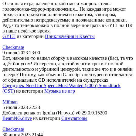
Отличная игра, да ещё в такой смеси жанров: стелс-
головоломка-хоррор-приключения... Не каждая игра может
похвастать таким наполнением и сюжетом, в котором,
действительно непредсказуемые и неожиданные концовки.
Рад, что теперь можно в полной мере поиграть в GYLT на ПК
в наше нелёгкое время.
GYLT
из категории
Приключения и Квесты
Checkmate
9 июля 2023 23:00
Вот, наконец-то нашёл сборку в высоком качестве (flac), та что
идёт бонусом! Интересно, а в этой версии треки с полной
длительностью и убранной цензурой, такие же что и в онлайн
плеере? Потому, как обычно Gamerip зацензурен и отличается
от официальных CD исполнителей на саундтреках.
Саундтрек Need for Speed: Most Wanted (2005) Soundtrack
(OST)
из категории
Музыка из игр
Mifman
5 июля 2023 22:23
Добавлен репак от Igruha (Игруха) v0.29.0.0.15200
BeamNG.drive
из категории
Симуляторы
Checkmate
30 июня 2023 21:44