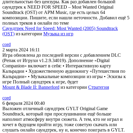
длительностью без цензуры. Как раз добавлен большой
саундтрек к NEED FOR SPEED – Most Wanted Original
Soundtrack (OST) от APM Music, где есть целых 64
композиции. Пишите, если нашли неточности. Добавил ещё 5
полных треков в онлайн по теме
Саундтрек Need for Speed: Most Wanted (2005) Soundtrack
(OST)
из категории
Музыка из игр
cord
2 марта 2024 16:11
Игра обновлена до последней версии с добавлением DLC
(Репак от Игрухи v1.2.9.34019). Дополнение «Digital
Companion» включает в себя: • Интерактивную карту
Кальрадии • Художественную аудиокнигу «Путешествия по
Кальрадии» • Музыкальные композиции из игры • Эскизы к
игре Полный саундтрек к игре, будет
Mount & Blade II: Bannerlord
из категории
Стратегия
cord
6 февраля 2024 00:40
Выложен отличный саундтрек GYLT Original Game
Soundtrack, который при прослушивании ещё больше
наполнит атмосферу внутри сюжета. А тем, кто не играл и
хочет в будущем пройти игру, тоже советую скачать или
слушать онлайн саундтрек, ну и, конечно поиграть в GYLT.