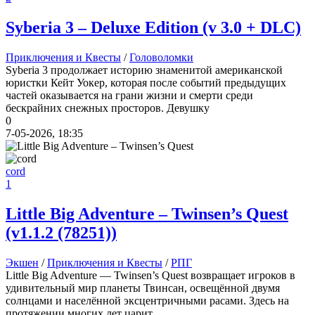
Syberia 3 – Deluxe Edition
(v 3.0 + DLC)
cord
:
Boycenunse
,
Да, сделано. Добавил саундтрек Need for Speed: Most Wanted
Soundtrack (OST):
Приключения и Квесты
/
Головоломки
скачать
Syberia 3 продолжает историю знаменитой американской
юристки Кейт Уокер, которая после событий предыдущих
Представлено несколько ссылок на скачивание (торрент,
частей оказывается на грани жизни и смерти среди
архив и FLAC), но основной – Unofficial Game Soundtrack
бескрайних снежных просторов. Девушку
OST. На странице можно послушать онлайн полную версию,
0
включая треки от Paul Linford
7-05-2026, 18:35
Сборник получился добротный, наслаждайтесь!
cord
1
Boycenunse
:
Добавьте пожалуйста саундтрек из игры NFS
Most Wanted, которая 2005 года.
Little Big Adventure – Twinsen’s Quest
(v1.1.2 (78251))
Mifman
:
Добро пожаловать на игровой сайт mifman.ru
Делитесь играми с друзьями и добавляйте сайт в избранное.
Экшен
/
Приключения и Квесты
/
РПГ
Little Big Adventure — Twinsen’s Quest возвращает игроков в
В этом чате Вы можете общаться. Пишите свои отзывы и
удивительный мир планеты Твинсан, освещённой двумя
комментарии к играм.
солнцами и населённой эксцентричными расами. Здесь на
протяжении многих лет царит