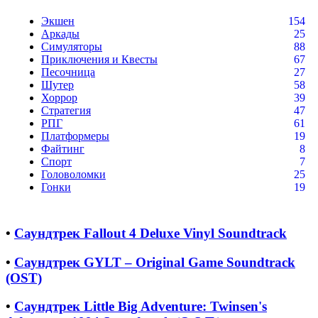
Экшен
154
Аркады
25
Симуляторы
88
Приключения и Квесты
67
Песочница
27
Шутер
58
Хоррор
39
Стратегия
47
РПГ
61
Платформеры
19
Файтинг
8
Спорт
7
Головоломки
25
Гонки
19
•
Саундтрек Fallout 4 Deluxe Vinyl Soundtrack
•
Саундтрек GYLT – Original Game Soundtrack
(OST)
•
Саундтрек Little Big Adventure: Twinsen's