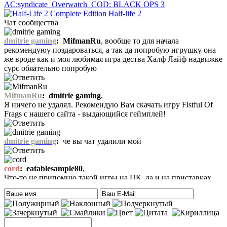
AC:syndicate
Overwatch
COD: BLACK OPS 3
Half-life 2
Чат сообщества
dmitrie gaming
:
MifmanRu
, вообще то для начала
рекомендуюу поздароваться, а так да попробую игрушку она
же вроде как и моя любимая игра дества Халф Лайф надвижке
сурс обяательно попробую
MifmanRu
:
dmitrie gaming
,
Я ничего не удалял. Рекомендую Вам скачать игру Fistful Of
Frags с нашего сайта - выдающийся геймплей!
dmitrie gaming
:
че вы чат удалили мой
cord
:
eatablesample80
,
Что-то не припомню такой игры на ПК, да и на приставках
тоже. Есть только одна мысль – это онлайн игра-одевалка
Hilary Duff and Her Baby.
На сайте нет онлайн игр. А вообще, Хилари Дафф – это
актриса