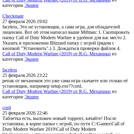
категории
Экшен
Checkmate
27 февраля 2026 19:02
faceless, Это не установщик, а сама игра, для обладателей
лицензии. Вот об этом написал выше Mifman: 1. Скопировать
папку Call of Duty Modern Warfare в удобное для вас место 2.
Указать в приложении Blizzard папку с игрой (рядом с
кнопкой "Установить".) 3. Дождаться проверки файлов 4.
Call of Duty Modern Warfare (2019) от R.G. Механики
из
категории
Экшен
faceless
25 февраля 2026 23:22
репак от механиков это уже сама игра скачаете или только её
установщик, например setup.exe??cord,
Call of Duty Modern Warfare (2019) от R.G. Механики
из
категории
Экшен
cord
25 февраля 2026 22:46
Таблетка есть, выложен новый торрент, качайте! После
установки, в корне папки с игрой, по пути C:\Games\Call of
Duty Modern Warfare 2019\Call of Duty Modern