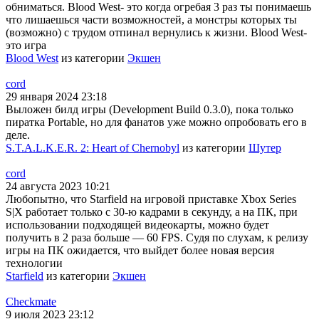
обниматься. Blood West- это когда огребая 3 раз ты понимаешь
что лишаешься части возможностей, а монстры которых ты
(возможно) с трудом отпинал вернулись к жизни. Blood West-
это игра
Blood West
из категории
Экшен
cord
29 января 2024 23:18
Выложен билд игры (Development Build 0.3.0), пока только
пиратка Portable, но для фанатов уже можно опробовать его в
деле.
S.T.A.L.K.E.R. 2: Heart of Chernobyl
из категории
Шутер
cord
24 августа 2023 10:21
Любопытно, что Starfield на игровой приставке Xbox Series
S|X работает только с 30-ю кадрами в секунду, а на ПК, при
использовании подходящей видеокарты, можно будет
получить в 2 раза больше — 60 FPS. Судя по слухам, к релизу
игры на ПК ожидается, что выйдет более новая версия
технологии
Starfield
из категории
Экшен
Checkmate
9 июля 2023 23:12