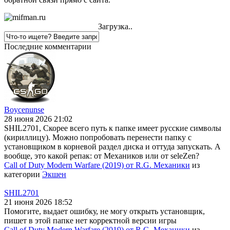
Загрузка..
Последние комментарии
Boycenunse
28 июня 2026 21:02
SHIL2701, Скорее всего путь к папке имеет русские символы
(кириллицу). Можно попробовать перенести папку с
установщиком в корневой раздел диска и оттуда запускать. А
вообще, это какой репак: от Механиков или от seleZen?
Call of Duty Modern Warfare (2019) от R.G. Механики
из
категории
Экшен
SHIL2701
21 июня 2026 18:52
Помогите, выдает ошибку, не могу открыть установщик,
пишет в этой папке нет корректной версии игры
Call of Duty Modern Warfare (2019) от R.G. Механики
из