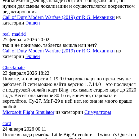
Warfare\steam_settings находится файл "configs.user.ini", он
нужен для смены локализации и осуществляется посредством
редактирования
Call of Duty Modern Warfare (2019) от R.G. Механики
из
категории
Экшен
real_madrid
25 февраля 2026 20:02
так и не понимаю, таблетка вышла или нет?
Call of Duty Modern Warfare (2019) от R.G. Механики
из
категории
Экшен
Checkmate
23 февраля 2026 18:22
Похоже, что в версии 1.19.9.0 загрузка карт по прежнему не
работает. В сети можно найти версию 1.7.14.0 – это последняя
с подгрузкой онлайн карт Bing, тех самых старых карт до 2020
года. Весит она меньше 80 Гб и, конечно, старовата и
вертолётов, Су-27, МиГ-29 в ней нет, но она на много краше
любой
Microsoft Flight Simulator
из категории
Симуляторы
cord
24 января 2026 00:11
После выхода ремейка Little Big Adventure – Twinsen’s Quest на