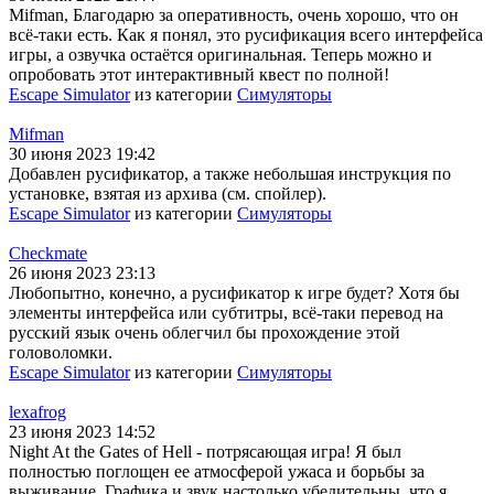
Mifman, Благодарю за оперативность, очень хорошо, что он
всё-таки есть. Как я понял, это русификация всего интерфейса
игры, а озвучка остаётся оригинальная. Теперь можно и
опробовать этот интерактивный квест по полной!
Escape Simulator
из категории
Симуляторы
Mifman
30 июня 2023 19:42
Добавлен русификатор, а также небольшая инструкция по
установке, взятая из архива (см. спойлер).
Escape Simulator
из категории
Симуляторы
Checkmate
26 июня 2023 23:13
Любопытно, конечно, а русификатор к игре будет? Хотя бы
элементы интерфейса или субтитры, всё-таки перевод на
русский язык очень облегчил бы прохождение этой
головоломки.
Escape Simulator
из категории
Симуляторы
lexafrog
23 июня 2023 14:52
Night At the Gates of Hell - потрясающая игра! Я был
полностью поглощен ее атмосферой ужаса и борьбы за
выживание. Графика и звук настолько убедительны, что я