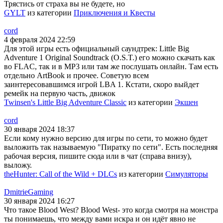
Трястись от страха вы не будете, но
GYLT
из категории
Приключения и Квесты
cord
4 февраля 2024 22:59
Для этой игры есть официальный саундтрек: Little Big
Adventure 1 Original Soundtrack (O.S.T.) его можно скачать как
во FLAC, так и в MP3 или там же послушать онлайн. Там есть
отдельно ArtBook и прочее. Советую всем
заинтересовавшимся игрой LBA 1. Кстати, скоро выйдет
ремейк на первую часть, движок
Twinsen's Little Big Adventure Classic
из категории
Экшен
cord
30 января 2024 18:37
Если кому нужно версию для игры по сети, то можно будет
выложить так называемую "Пиратку по сети". Есть последняя
рабочая версия, пишите сюда или в чат (справа внизу),
выложу.
theHunter: Call of the Wild + DLCs
из категории
Симуляторы
DmitrieGaming
30 января 2024 16:27
Что такое Blood West? Blood West- это когда смотря на монстра
ты понимаешь, что между вами искра и он идёт явно не