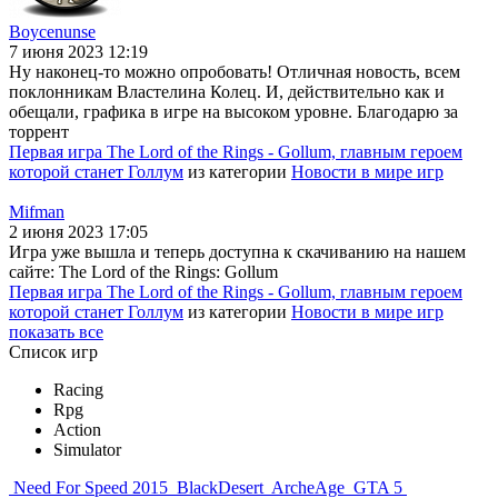
Boycenunse
7 июня 2023 12:19
Ну наконец-то можно опробовать! Отличная новость, всем
поклонникам Властелина Колец. И, действительно как и
обещали, графика в игре на высоком уровне. Благодарю за
торрент
Первая игра The Lord of the Rings - Gollum, главным героем
которой станет Голлум
из категории
Новости в мире игр
Mifman
2 июня 2023 17:05
Игра уже вышла и теперь доступна к скачиванию на нашем
сайте: The Lord of the Rings: Gollum
Первая игра The Lord of the Rings - Gollum, главным героем
которой станет Голлум
из категории
Новости в мире игр
показать все
Список игр
Racing
Rpg
Action
Simulator
Need For Speed 2015
BlackDesert
ArcheAge
GTA 5