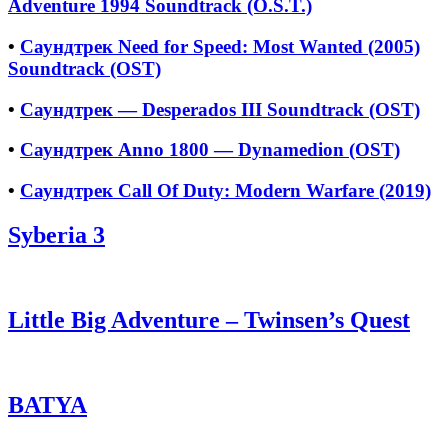
Adventure 1994 Soundtrack (O.S.T.)
•
Саундтрек Need for Speed: Most Wanted (2005)
Soundtrack (OST)
•
Саундтрек — Desperados III Soundtrack (OST)
•
Саундтрек Anno 1800 — Dynamedion (OST)
•
Саундтрек Call Of Duty: Modern Warfare (2019)
Syberia 3
Little Big Adventure – Twinsen’s Quest
BATYA